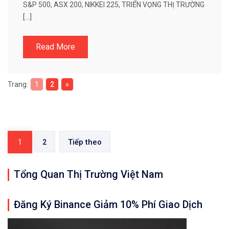
S&P 500, ASX 200, NIKKEI 225, TRIỂN VỌNG THỊ TRƯỜNG
[…]
Read More
Trang:
1
2
»
Điều
hướng
Tiếp theo
1
2
bài
viết
Tổng Quan Thị Trường Việt Nam
Đăng Ký Binance Giảm 10% Phí Giao Dịch