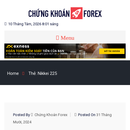
Skip
to
content
Blog chia sẻ về Chứng Khoán và Forex
CHỨNG KHOÁN FOREX
10 Tháng Tám, 2026 8:01 sáng
Menu
Home
Thẻ:
Nikkei 225
CHIẾN LƯỢC GIAO DỊCH
Posted By
Chứng Khoán Forex
Posted On
31 Tháng
Mười, 2024