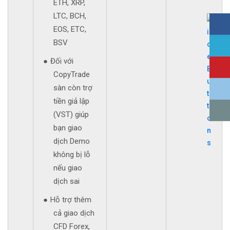
ETH, XRP,
LTC, BCH,
EOS, ETC,
BSV
Đối với
CopyTrade
sàn còn trợ
tiền giả lập
(VST) giúp
bạn giao
dịch Demo
không bị lỗ
nếu giao
dịch sai
Hỗ trợ thêm
cả giao dịch
CFD Forex,