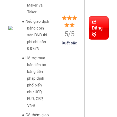
Maker và
Taker
Nếu giao dịch
Đăng
bằng coin
5/5
ký
sàn BNB thì
phí chỉ còn
Xuất sắc
0.075%
Hỗ trợ mua
bán tiền ảo
bằng tiền
pháp định
phổ biến
như USD,
EUR, GBP,
VNĐ
Có thêm giao