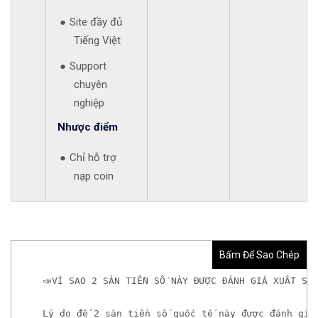
Site đầy đủ
Tiếng Việt
Support
chuyên
nghiệp
Nhược điểm
Chỉ hỗ trợ
nạp coin
Bấm Để Sao Chép
📣VÌ SAO 2 SÀN TIỀN SỐ NÀY ĐƯỢC ĐÁNH GIÁ XUẤT SẮ
Lý do để 2 sàn tiền số quốc tế này được đánh giá