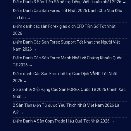
Điểm Danh 3 Sàn Tiền Số hỗ trợ Tiếng Việt chuẩn nhất 2026
→
Support chuyên nghiệp
Điểm Danh Các Sàn Forex Tốt Nhất 2026 Dành Cho Nhà Đầu
Tư Lớn
→
Điểm danh các sàn Forex giao dịch CFD Tiền Số Tốt Nhất
Nhược điểm
2026
→
Điểm Danh Các Sàn Forex Support Tốt Nhất cho Người Việt
Nam 2026
→
Chỉ hỗ trợ nạp coin
Điểm Danh Các Sàn Forex Mạnh Nhất về Chứng Khoán Quốc
Tế 2026
→
Điểm danh Các Sàn Forex hỗ trợ Giao Dịch VÀNG Tốt Nhất
2026
→
So Sánh & Xếp Hạng Các Sàn FOREX Quốc Tế 2026 Chính Xác
Nhất
→
2 Sàn Tiền Điện Tử được Yêu Thích Nhất Việt Nam 2026 Là
𝘟𝘦𝘮 𝘤𝘩𝘪 𝘵𝘪ế𝘵: https://chungkhoanforex.com/v
Ai?
→
✨🏆𝐌ở 𝐭à𝐢 𝐤𝐡𝐨ả𝐧 𝐠𝐢𝐚𝐨 𝐝ị𝐜𝐡 𝐭ạ𝐢 𝐜á𝐜 𝐬à𝐧 𝐭ố𝐭 𝐧𝐡ấ𝐭 𝐭𝐡ế 𝐠𝐢ớ
Điểm Danh 4 Sàn CopyTrade Hiệu Quả Tốt Nhất 2026
→