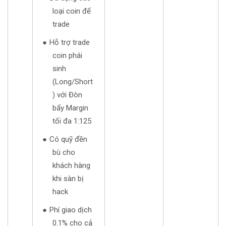
loại coin để
trade
Hỗ trợ trade
coin phái
sinh
(Long/Short
) với Đòn
bẩy Margin
tối đa 1:125
Có quỹ đền
bù cho
khách hàng
khi sàn bị
hack
Phí giao dịch
0.1% cho cả