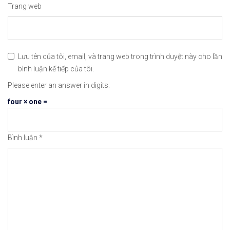
Trang web
Hỗ trợ trade coin phái
Lưu tên của tôi, email, và trang web trong trình duyệt này cho lần
bình luận kế tiếp của tôi.
Có quỹ đền bù cho khác
Please enter an answer in digits:
four × one =
Phí giao dịch 0.1% cho
Bình luận
*
Nếu giao dịch bằng coi
Hỗ trợ mua bán tiền ảo