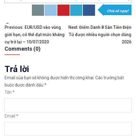
Chia sẻ ngay!
Sàn giao dịch
Mô tả
Tags:
Điều
Previous:
EUR/USD vào vùng
Next:
Điểm Danh 8 Sàn Tiền Điện
giới hạn, có thể đạt mức kháng
Tử được nhiều người chọn dùng
hướng
Ưu điểm
cự trở lại – 10/07/2020
2026
Comments (0)
bài
viết
Sàn trade coin rất uy 
Trả lời
Email của bạn sẽ không được hiển thị công khai.
Các trường bắt
buộc được đánh dấu
*
Tên
*
Có thể nạp tiền Euro/G
Email
*
Đa dạng các loại coin 