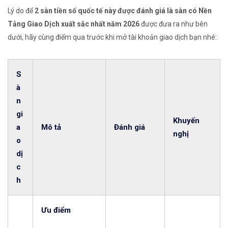
Lý do để
2 sàn tiền số quốc tế này được đánh giá là sàn có Nền
Tảng Giao Dịch xuất sắc nhất năm 2026
được đưa ra như bên
dưới, hãy cùng điểm qua trước khi mở tài khoản giao dịch bạn nhé:
S
à
n
gi
Khuyến
a
Mô tả
Đánh giá
nghị
o
dị
c
h
Ưu điểm