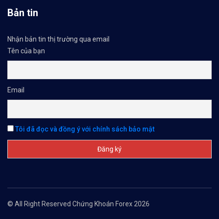
✅𝘔ở 𝘵à𝘪 𝘬𝘩𝘰ả𝘯 𝘵𝘳ê𝘯 𝘴à𝘯 𝘧𝘰𝘳𝘦𝘹 𝘌𝘹𝘯𝘦𝘴𝘴 𝘜
Bản tin
✅𝘔ở 𝘵à𝘪 𝘬𝘩𝘰ả𝘯 𝘵𝘳ê𝘯 𝘴à𝘯 𝘐𝘊𝘔𝘢𝘳𝘬𝘦𝘵𝘴 𝘯ổ𝘪 𝘵𝘪ế
Nhận bản tin thị trường qua email
✅𝘔ở 𝘵à𝘪 𝘬𝘩𝘰ả𝘯 𝘵𝘳ê𝘯 𝘴à𝘯 𝘉𝘪𝘯𝘢𝘯𝘤𝘦 𝘯ổ𝘪 𝘵𝘪ế𝘯𝘨 𝘯
Tên của bạn
🔗https://chungkhoanforex.com/vi-sao-2-san-tien-
Email
😘Cảm ơn bạn đã xem thông tin😘🍀🤗Chúc bạn giao 
#icmarkets #binance #exness #taichinh #dautu #fo
Tôi đã đọc và đồng ý với chính sách bảo mật
© All Right Reserved Chứng Khoán Forex 2026