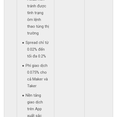
tránh được
tình trạng
ôm lệnh
thao túng thị
trường
Spread chỉ từ
0.02% đến
tối đa 0.2%
Phí giao dịch
0.075% cho
cả Maker và
Taker
Nền tảng
giao dịch
trên App
xuất sắc