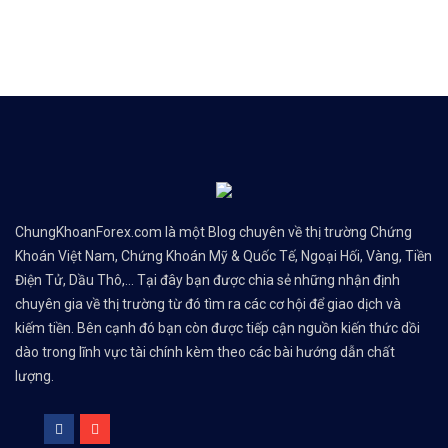
Hỗ trợ Margin với đòn 
Kết hợp Nền tảng CopyT
ChungKhoanForex.com là một Blog chuyên về thị trường Chứng
Hỗ trợ những coin chín
Khoán Việt Nam, Chứng Khoán Mỹ & Quốc Tế, Ngoại Hối, Vàng, Tiền
Điện Tử, Dầu Thô,... Tại đây bạn được chia sẻ những nhận định
chuyên gia về thị trường từ đó tìm ra các cơ hội để giao dịch và
Đối với CopyTrade sàn 
kiếm tiền. Bên cạnh đó bạn còn được tiếp cận nguồn kiến thức dồi
dào trong lĩnh vực tài chính kèm theo các bài hướng dẫn chất
lượng.
Hỗ trợ thêm cả giao dị