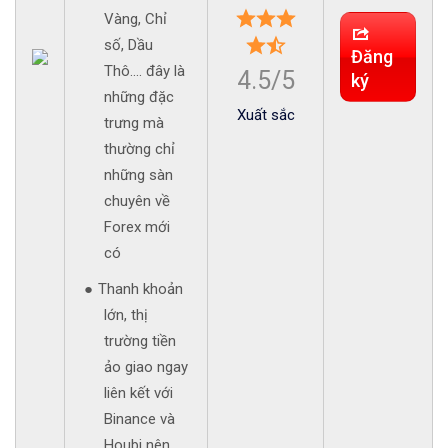
Vàng, Chỉ
số, Dầu
Đăng
Thô.... đây là
4.5/5
ký
những đặc
Xuất sắc
trưng mà
thường chỉ
những sàn
chuyên về
Forex mới
có
Thanh khoản
lớn, thị
trường tiền
ảo giao ngay
liên kết với
Binance và
Houbi nên