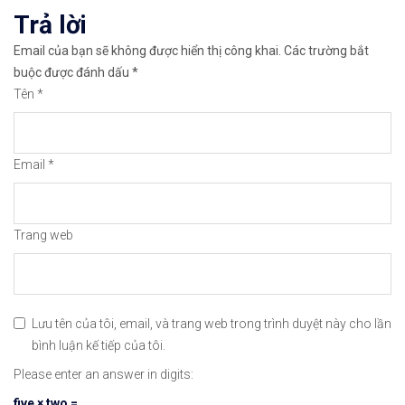
viết
Trả lời
✅𝘔ở 𝘵à𝘪 𝘬𝘩𝘰ả𝘯 𝘵𝘳ê𝘯 𝘴à𝘯 𝘉𝘪𝘯𝘢𝘯𝘤𝘦 𝘯ổ𝘪 𝘵𝘪ế𝘯𝘨 𝘯
Email của bạn sẽ không được hiển thị công khai.
Các trường bắt
🔗https://chungkhoanforex.com/cac-buoc-mo-tai-kh
buộc được đánh dấu
*
Tên
*
😘Cảm ơn bạn đã xem thông tin😘🍀🤗Chúc bạn giao 
#icmarkets #binance #exness #taichinh #dautu #fo
Email
*
Trang web
Lưu tên của tôi, email, và trang web trong trình duyệt này cho lần
bình luận kế tiếp của tôi.
Please enter an answer in digits:
five × two =