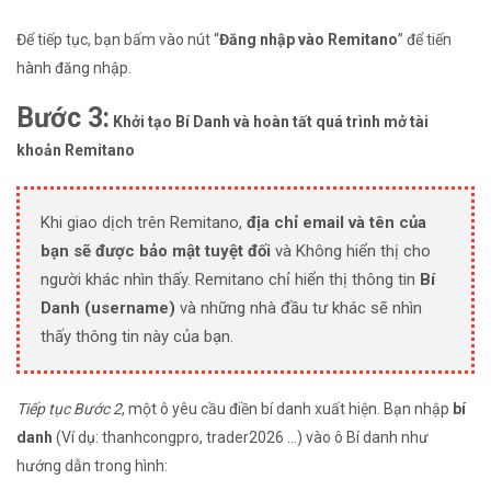
Để tiếp tục, bạn bấm vào nút “
Đăng nhập vào Remitano
” để tiến
hành đăng nhập.
Bước 3:
Khởi tạo Bí Danh và hoàn tất quá trình mở tài
khoản Remitano
Khi giao dịch trên Remitano,
địa chỉ email và tên của
bạn sẽ được bảo mật tuyệt đối
và Không hiển thị cho
người khác nhìn thấy. Remitano chỉ hiển thị thông tin
Bí
Danh (username)
và những nhà đầu tư khác sẽ nhìn
thấy thông tin này của bạn.
Tiếp tục Bước 2
, một ô yêu cầu điền bí danh xuất hiện. Bạn nhập
bí
danh
(Ví dụ: thanhcongpro, trader2026 …) vào ô Bí danh như
hướng dẫn trong hình: