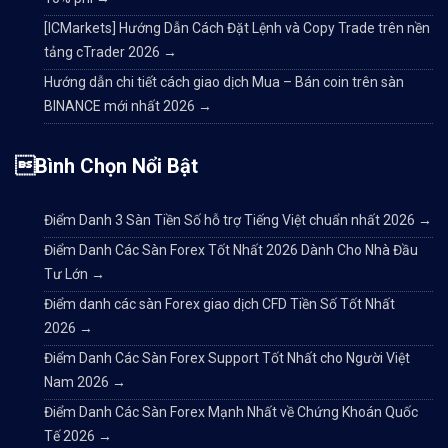
[ICMarkets] Hướng Dẫn Cách Đặt Lệnh và Copy Trade trên nền
tảng cTrader 2026
→
Hướng dẫn chi tiết cách giao dịch Mua – Bán coin trên sàn
BINANCE mới nhất 2026
→
Bình Chọn Nổi Bật
Điểm Danh 3 Sàn Tiền Số hỗ trợ Tiếng Việt chuẩn nhất 2026
→
Điểm Danh Các Sàn Forex Tốt Nhất 2026 Dành Cho Nhà Đầu
Tư Lớn
→
Điểm danh các sàn Forex giao dịch CFD Tiền Số Tốt Nhất
2026
→
Điểm Danh Các Sàn Forex Support Tốt Nhất cho Người Việt
Nam 2026
→
Điểm Danh Các Sàn Forex Mạnh Nhất về Chứng Khoán Quốc
Tế 2026
→