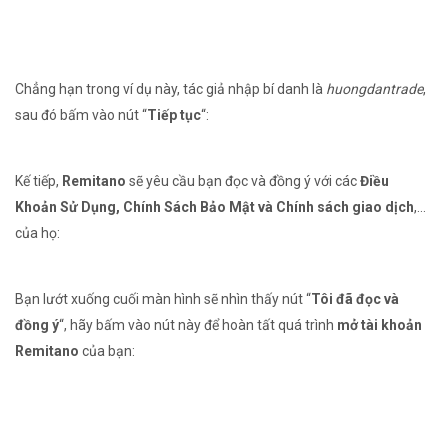
Chẳng hạn trong ví dụ này, tác giả nhập bí danh là
huongdantrade
,
sau đó bấm vào nút “
Tiếp tục
“:
Kế tiếp,
Remitano
sẽ yêu cầu bạn đọc và đồng ý với các
Điều
Khoản Sử Dụng, Chính Sách Bảo Mật và Chính sách giao dịch
,…
của họ:
Bạn lướt xuống cuối màn hình sẽ nhìn thấy nút “
Tôi đã đọc và
đồng ý
“, hãy bấm vào nút này để hoàn tất quá trình
mở tài khoản
Remitano
của bạn: