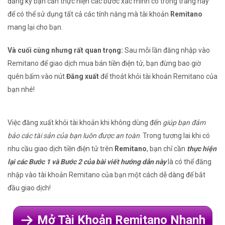
đăng ký bạn cần thực hiện các bước xác minh có trong trang này
để có thể sử dụng tất cả các tính năng mà tài khoản
Remitano
mang lại cho bạn.
Và cuối cùng nhưng rất quan trọng:
Sau mỗi lần đăng nhập vào
Remitano để giao dịch mua bán tiền điện tử, bạn đừng bao giờ
quên bấm vào nút
Đăng xuất
để thoát khỏi tài khoản Remitano của
bạn nhé!
Việc đăng xuất khỏi tài khoản khi không dùng đến
giúp bạn đảm
bảo các tài sản của bạn luôn được an toàn
. Trong tương lai khi có
nhu cầu giao dịch tiền điện tử trên
Remitano
, bạn chỉ cần
thực hiện
lại các Bước 1 và Bước 2 của bài viết hướng dẫn này
là có thể đăng
nhập vào tài khoản Remitano của bạn một cách dễ dàng để bắt
đầu giao dịch!
Mở Tài Khoản Remitano Nhanh