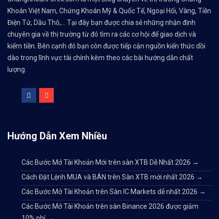
Khoán Việt Nam, Chứng Khoán Mỹ & Quốc Tế, Ngoại Hối, Vàng, Tiền
Điện Tử, Dầu Thô,... Tại đây bạn được chia sẻ những nhận định
chuyên gia về thị trường từ đó tìm ra các cơ hội để giao dịch và
kiếm tiền. Bên cạnh đó bạn còn được tiếp cận nguồn kiến thức dồi
dào trong lĩnh vực tài chính kèm theo các bài hướng dẫn chất
lượng.
Hướng Dẫn Xem Nhiều
Các Bước Mở Tài Khoản Mới trên sàn XTB Dễ Nhất 2026
→
Cách Đặt Lệnh MUA và BÁN trên Sàn XTB mới nhất 2026
→
Các Bước Mở Tài Khoản trên Sàn IC Markets dễ nhất 2026
→
Các Bước Mở Tài Khoản trên sàn Binance 2026 được giảm
10% phí
→