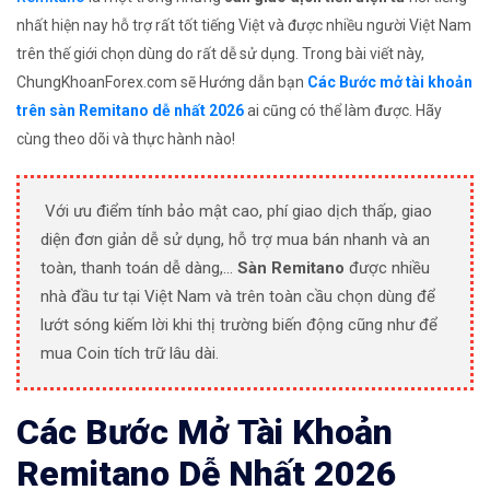
nhất hiện nay hỗ trợ rất tốt tiếng Việt và được nhiều người Việt Nam
trên thế giới chọn dùng do rất dễ sử dụng. Trong bài viết này,
ChungKhoanForex.com sẽ Hướng dẫn bạn
Các Bước mở tài khoản
trên sàn Remitano dễ nhất 2026
ai cũng có thể làm được. Hãy
cùng theo dõi và thực hành nào!
Với ưu điểm tính bảo mật cao, phí giao dịch thấp, giao
diện đơn giản dễ sử dụng, hỗ trợ mua bán nhanh và an
toàn, thanh toán dễ dàng,…
Sàn Remitano
được nhiều
nhà đầu tư tại Việt Nam và trên toàn cầu chọn dùng để
lướt sóng kiếm lời khi thị trường biến động cũng như để
mua Coin tích trữ lâu dài.
Các Bước Mở Tài Khoản
Remitano Dễ Nhất 2026