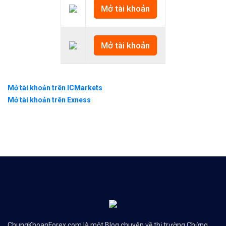
Mở tài khoản
Mở tài khoản
Mở tài khoản trên ICMarkets
Mở tài khoản trên Exness
ChungKhoanForex.com là một Blog chuyên về thị trường Chứng