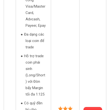
cổng
Visa/Master
Card,
Advcash,
Payeer, Epay
Đa dạng các
loại coin để
trade
Hỗ trợ trade
coin phái
sinh
(Long/Short
) với Đòn
bẩy Margin
tối đa 1:125
Có quỹ đền
bù cho