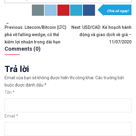
Chia sẻ ngay!
Sàn giao dịch
Mô tả
Tags:
Điều
Previous:
Litecoin/Bitcoin (LTC)
Next:
USD/CAD: Kế hoạch hành
phá vỡ falling wedge, có thể
động và giao dịch về giá –
hướng
Ưu điểm
kiếm lợi nhuận trong dài hạn
11/07/2020
Comments (0)
bài
viết
Sàn trade coin rất uy 
Trả lời
Email của bạn sẽ không được hiển thị công khai.
Các trường bắt
buộc được đánh dấu
*
Hỗ trợ giao dịch P2P t
Tên
*
Email
*
Dễ dàng mua coin qua n