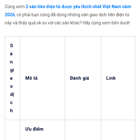
Cùng xem
2 sàn tiền điện tử được yêu thích nhất Việt Nam năm
2026
, có phải bạn cũng đã dùng những sàn giao dịch tiền điện tử
này và thấy quá ok so với các sàn khác? Hãy cùng xem bên dưới!
S
à
n
gi
a
Mô tả
Đánh giá
Link
o
dị
c
h
Ưu điểm