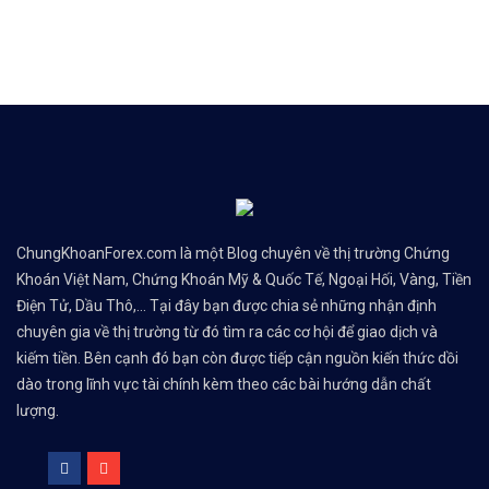
Ưu điểm
Sàn tiền ảo với Nền tả
Nhiều người Việt Nam đ
ChungKhoanForex.com là một Blog chuyên về thị trường Chứng
Khoán Việt Nam, Chứng Khoán Mỹ & Quốc Tế, Ngoại Hối, Vàng, Tiền
Điện Tử, Dầu Thô,... Tại đây bạn được chia sẻ những nhận định
chuyên gia về thị trường từ đó tìm ra các cơ hội để giao dịch và
Hỗ trợ giao dịch Whole
kiếm tiền. Bên cạnh đó bạn còn được tiếp cận nguồn kiến thức dồi
dào trong lĩnh vực tài chính kèm theo các bài hướng dẫn chất
lượng.
Phí giao dịch P2P là 1