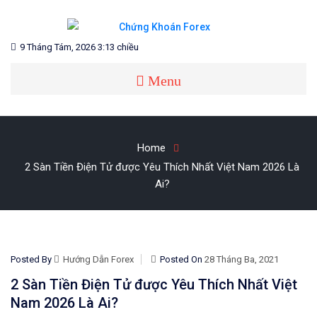
Skip
to
content
Blog chia sẻ về Chứng Khoán và Forex
CHỨNG KHOÁN FOREX
9 Tháng Tám, 2026 3:13 chiều
Menu
Home
2 Sàn Tiền Điện Tử được Yêu Thích Nhất Việt Nam 2026 Là
Ai?
Posted By
Hướng Dẫn Forex
Posted On
28 Tháng Ba, 2021
2 Sàn Tiền Điện Tử được Yêu Thích Nhất Việt
Nam 2026 Là Ai?