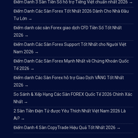
Điểm Danh 3 Sàn Tiền Số hỗ trợ Tiếng Việt chuẩn nhất 2026
→
Chênh lệch giá mua bán
Điểm Danh Các Sàn Forex Tốt Nhất 2026 Dành Cho Nhà Đầu
Tư Lớn
→
Điểm danh các sàn Forex giao dịch CFD Tiền Số Tốt Nhất
2026
→
Điểm Danh Các Sàn Forex Support Tốt Nhất cho Người Việt
Nam 2026
→
 Hãy chọn cho mình một sàn tiền điện tử phù hợp 
Điểm Danh Các Sàn Forex Mạnh Nhất về Chứng Khoán Quốc
𝘟𝘦𝘮 𝘤𝘩𝘪 𝘵𝘪ế𝘵: https://chungkhoanforex.com/2-
Tế 2026
→
Điểm danh Các Sàn Forex hỗ trợ Giao Dịch VÀNG Tốt Nhất
✨🏆𝐌ở 𝐭à𝐢 𝐤𝐡𝐨ả𝐧 𝐠𝐢𝐚𝐨 𝐝ị𝐜𝐡 𝐭ạ𝐢 𝐜á𝐜 𝐬à𝐧 𝐭ố𝐭 𝐧𝐡ấ𝐭 𝐭𝐡ế 𝐠𝐢ớ
2026
→
So Sánh & Xếp Hạng Các Sàn FOREX Quốc Tế 2026 Chính Xác
✅𝘔ở 𝘵à𝘪 𝘬𝘩𝘰ả𝘯 𝘵𝘳ê𝘯 𝘴à𝘯 𝘧𝘰𝘳𝘦𝘹 𝘌𝘹𝘯𝘦𝘴𝘴 𝘜
Nhất
→
✅𝘔ở 𝘵à𝘪 𝘬𝘩𝘰ả𝘯 𝘵𝘳ê𝘯 𝘴à𝘯 𝘐𝘊𝘔𝘢𝘳𝘬𝘦𝘵𝘴 𝘯ổ𝘪 𝘵𝘪ế
2 Sàn Tiền Điện Tử được Yêu Thích Nhất Việt Nam 2026 Là
Ai?
→
✅𝘔ở 𝘵à𝘪 𝘬𝘩𝘰ả𝘯 𝘵𝘳ê𝘯 𝘴à𝘯 𝘉𝘪𝘯𝘢𝘯𝘤𝘦 𝘯ổ𝘪 𝘵𝘪ế𝘯𝘨 𝘯
Điểm Danh 4 Sàn CopyTrade Hiệu Quả Tốt Nhất 2026
→
🔗https://chungkhoanforex.com/2-san-tien-dien-tu