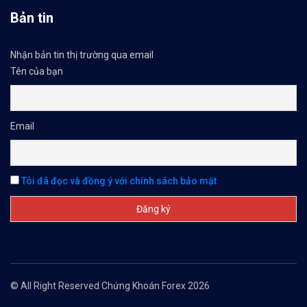
Bản tin
😘Cảm ơn bạn đã xem thông tin😘🍀🤗Chúc bạn giao 
Nhận bản tin thị trường qua email
#icmarkets #binance #exness #taichinh #dautu #fo
Tên của bạn
Email
Tôi đã đọc và đồng ý với chính sách bảo mật
© All Right Reserved Chứng Khoán Forex 2026