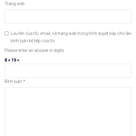
Trang web
Có thể nạp tiền Euro/G
Lưu tên của tôi, email, và trang web trong trình duyệt này cho lần
bình luận kế tiếp của tôi.
Đa dạng các loại coin 
Please enter an answer in digits:
8 + 19 =
Hỗ trợ trade coin phái
Bình luận
*
Có quỹ đền bù cho khác
Phí giao dịch 0.1% cho