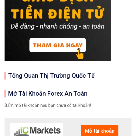
Tổng Quan Thị Trường Quốc Tế
Mở Tài Khoản Forex An Toàn
Bấm mở tài khoản nếu bạn chưa có tài khoản!
Mở tài khoản