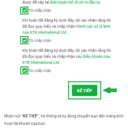
Nhấn nút “
KẾ TIẾP
“, hệ thống sẽ tự động chuyển bạn đến trang kích
hoạt tài khoản của bạn.