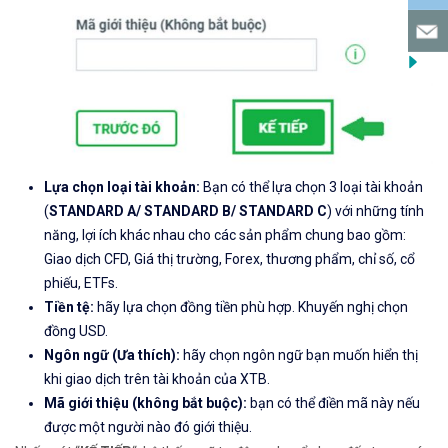
Lựa chọn loại tài khoản:
Bạn có thể lựa chọn 3 loại tài khoản
(
STANDARD A/ STANDARD B/ STANDARD C
) với những tính
năng, lợi ích khác nhau cho các sản phẩm chung bao gồm:
Giao dịch CFD, Giá thị trường, Forex, thương phẩm, chỉ số, cổ
phiếu, ETFs.
Tiền tệ:
hãy lựa chọn đồng tiền phù hợp. Khuyến nghị chọn
đồng USD.
Ngôn ngữ (Ưa thích):
hãy chọn ngôn ngữ bạn muốn hiển thị
khi giao dịch trên tài khoản của XTB.
Mã giới thiệu (không bắt buộc):
bạn có thể điền mã này nếu
được một người nào đó giới thiệu.