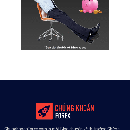
ChungKhoanForex.com là một Blog chuyên về thị trường Chứng