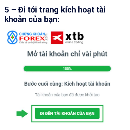
5 – Đi tới trang kích hoạt tài
khoản của bạn: