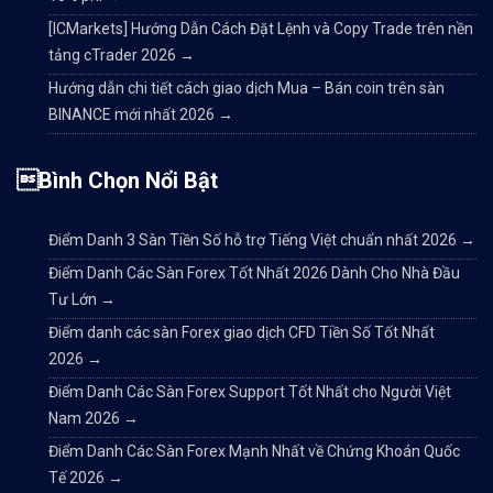
[ICMarkets] Hướng Dẫn Cách Đặt Lệnh và Copy Trade trên nền
tảng cTrader 2026
→
Hướng dẫn chi tiết cách giao dịch Mua – Bán coin trên sàn
BINANCE mới nhất 2026
→
Bình Chọn Nổi Bật
Điểm Danh 3 Sàn Tiền Số hỗ trợ Tiếng Việt chuẩn nhất 2026
→
Điểm Danh Các Sàn Forex Tốt Nhất 2026 Dành Cho Nhà Đầu
Tư Lớn
→
Điểm danh các sàn Forex giao dịch CFD Tiền Số Tốt Nhất
2026
→
Điểm Danh Các Sàn Forex Support Tốt Nhất cho Người Việt
Nam 2026
→
Điểm Danh Các Sàn Forex Mạnh Nhất về Chứng Khoán Quốc
Tế 2026
→