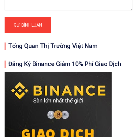
Tổng Quan Thị Trường Việt Nam
Đăng Ký Binance Giảm 10% Phí Giao Dịch