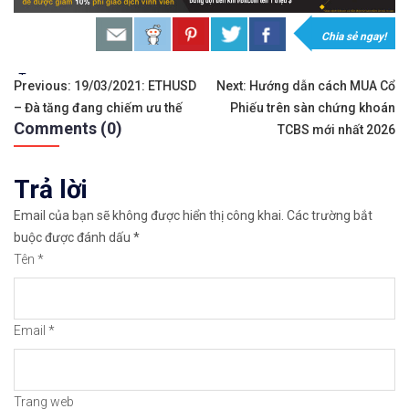
𝘔ở 𝘵à𝘪 𝘬𝘩𝘰ả𝘯 𝘵𝘳ê𝘯 𝘴à𝘯 𝘧𝘰𝘳𝘦𝘹 𝘌𝘹𝘯𝘦𝘴𝘴 𝘜
Chia sẻ ngay!
𝘔ở 𝘵à𝘪 𝘬𝘩𝘰ả𝘯 𝘵𝘳ê𝘯 𝘴à𝘯 𝘐𝘊𝘔𝘢𝘳𝘬𝘦𝘵𝘴 𝘯ổ𝘪 𝘵𝘪
Tags:
Điều
Previous:
19/03/2021: ETHUSD
Next:
Hướng dẫn cách MUA Cổ
– Đà tăng đang chiếm ưu thế
Phiếu trên sàn chứng khoán
hướng
𝘔ở 𝘵à𝘪 𝘬𝘩𝘰ả𝘯 𝘵𝘳ê𝘯 𝘴à𝘯 𝘉𝘪𝘯𝘢𝘯𝘤𝘦 𝘯ổ𝘪 𝘵𝘪ế𝘯𝘨 𝘯
Comments (0)
TCBS mới nhất 2026
bài
https://chungkhoanforex.com/cac-buoc-mo-tai-kh
Trả lời
viết
Cảm ơn bạn đã xem thông tin
Chúc bạn giao 
Email của bạn sẽ không được hiển thị công khai.
Các trường bắt
buộc được đánh dấu
*
#icmarkets #binance #exness #taichinh #dautu #fo
Tên
*
Email
*
Trang web