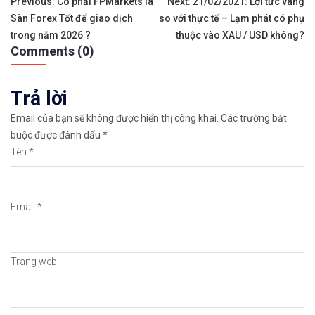
Điều
Previous:
Có phải FPMarkets là
Next:
21/02/2021: Lợi tức vàng
Sàn Forex Tốt để giao dịch
so với thực tế – Lạm phát có phụ
hướng
✅𝘔ở 𝘵à𝘪 𝘬𝘩𝘰ả𝘯 𝘵𝘳ê𝘯 𝘴à𝘯 𝘧𝘰𝘳𝘦𝘹 𝘌𝘹𝘯𝘦𝘴𝘴 𝘜
trong năm 2026 ?
thuộc vào XAU / USD không?
Comments (0)
bài
✅𝘔ở 𝘵à𝘪 𝘬𝘩𝘰ả𝘯 𝘵𝘳ê𝘯 𝘴à𝘯 𝘐𝘊𝘔𝘢𝘳𝘬𝘦𝘵𝘴 𝘯ổ𝘪 𝘵𝘪ế
viết
Trả lời
✅𝘔ở 𝘵à𝘪 𝘬𝘩𝘰ả𝘯 𝘵𝘳ê𝘯 𝘴à𝘯 𝘉𝘪𝘯𝘢𝘯𝘤𝘦 𝘯ổ𝘪 𝘵𝘪ế𝘯𝘨 𝘯
Email của bạn sẽ không được hiển thị công khai.
Các trường bắt
🔗https://chungkhoanforex.com/video-huong-dan-nh
buộc được đánh dấu
*
Tên
*
😘Cảm ơn bạn đã xem thông tin😘🍀🤗Chúc bạn giao 
#icmarkets #binance #exness #taichinh #dautu #fo
Email
*
Trang web