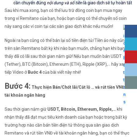
cần chuyển đúng
nội dung và số tiền
là giao dịch sẽ tự hoàn tất
Sau khi mua xong, bạn có thể lưu trữ đồng coin bạn mua ngay
trong ví Remitano của bạn, hoặc bạn cũng có thể chuyển số coin
này sang các ví coin tại các sàn giao dịch khác nếu muốn!
Ngoài ra bạn cũng có thể bán lại số tiền điện tử/Tiền ảo này cũng
trên sàn Remitano bất kỳ khi nào bạn muốn, chẳng hạn khi bạn
thấy đã có lãi sau thời gian nắm giữ! Nếu bạn muốn bán USDT
(Tether), BTC (Bitcoin), Ethereum (ETH), Ripple (XRP),… hãy xem
tiếp Video ở
Bước 4
của bài viết này nhé!
Bước 4:
Thực hiện Bán/Chốt lãi/Cắt lỗ … và rút tiền VNĐ về
tài khoản ngân hàng
Sau thời gian nắm giữ
USDT, Bitcoin, Ethereum, Ripple,…
khi
nhận thấy đã đạt mục tiêu kinh doanh của bạn hoặc trong bất kỳ
trường hợp nào cần bán tiền điện tử thông qua sàn giao dịch
Remitano và rút tiền VNĐ về tài khoản ngân hàng, bạn có thể thực