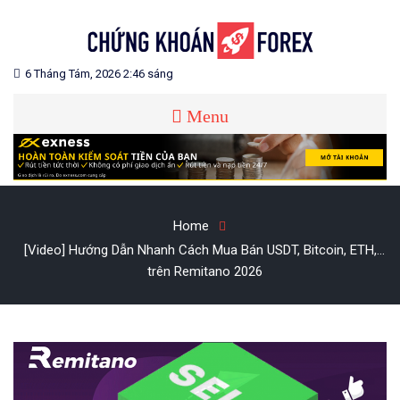
Skip
to
content
Blog chia sẻ về Chứng Khoán và Forex
CHỨNG KHOÁN FOREX
6 Tháng Tám, 2026 2:46 sáng
Menu
Home
[Video] Hướng Dẫn Nhanh Cách Mua Bán USDT, Bitcoin, ETH,…
trên Remitano 2026