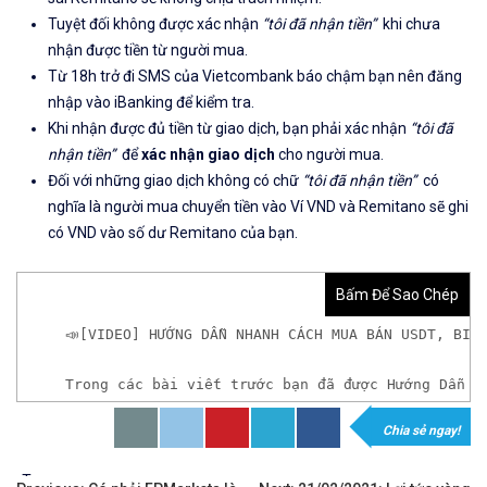
Tuyệt đối không được xác nhận
“tôi đã nhận tiền”
khi chưa
nhận được tiền từ người mua.
Từ 18h trở đi SMS của Vietcombank báo chậm bạn nên đăng
nhập vào iBanking để kiểm tra.
Khi nhận được đủ tiền từ giao dịch, bạn phải xác nhận
“tôi đã
nhận tiền”
để
xác nhận giao dịch
cho người mua.
Đối với những giao dịch không có chữ
“tôi đã nhận tiền”
có
nghĩa là người mua chuyển tiền vào Ví VND và Remitano sẽ ghi
có VND vào số dư Remitano của bạn.
Bấm Để Sao Chép
📣[VIDEO] HƯỚNG DẪN NHANH CÁCH MUA BÁN USDT, BIT
Trong các bài viết trước bạn đã được Hướng Dẫn C
Chia sẻ ngay!
𝘟𝘦𝘮 𝘤𝘩𝘪 𝘵𝘪ế𝘵: https://chungkhoanforex.com/vi
Tags:
✨🏆𝐌ở 𝐭à𝐢 𝐤𝐡𝐨ả𝐧 𝐠𝐢𝐚𝐨 𝐝ị𝐜𝐡 𝐭ạ𝐢 𝐜á𝐜 𝐬à𝐧 𝐭ố𝐭 𝐧𝐡ấ𝐭 𝐭𝐡ế 𝐠𝐢ớ