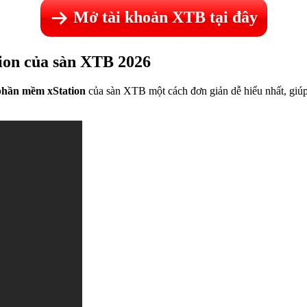
Mở tài khoản XTB tại đây
ion của sàn XTB 2026
a phần mềm xStation
của sàn XTB một cách đơn giản dễ hiểu nhất, giúp 