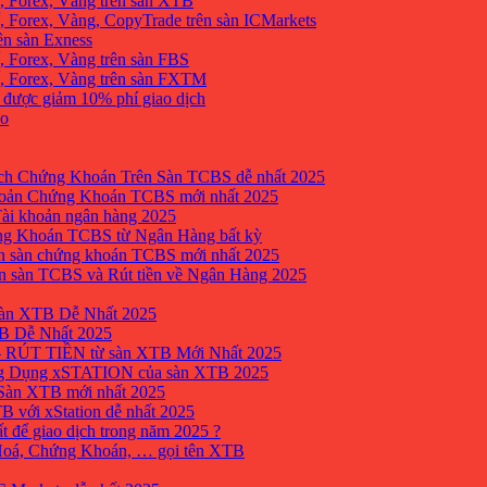
, Forex, Vàng trên sàn XTB
 Forex, Vàng, CopyTrade trên sàn ICMarkets
ên sàn Exness
 Forex, Vàng trên sàn FBS
, Forex, Vàng trên sàn FXTM
e được giảm 10% phí giao dịch
no
h Chứng Khoán Trên Sàn TCBS dễ nhất 2025
oản Chứng Khoán TCBS mới nhất 2025
Tài khoản ngân hàng 2025
ng Khoán TCBS từ Ngân Hàng bất kỳ
n sàn chứng khoán TCBS mới nhất 2025
 sàn TCBS và Rút tiền về Ngân Hàng 2025
sàn XTB Dễ Nhất 2025
B Dễ Nhất 2025
 RÚT TIỀN từ sàn XTB Mới Nhất 2025
ng Dụng xSTATION của sàn XTB 2025
Sàn XTB mới nhất 2025
B với xStation dễ nhất 2025
 để giao dịch trong năm 2025 ?
 Hoá, Chứng Khoán, … gọi tên XTB