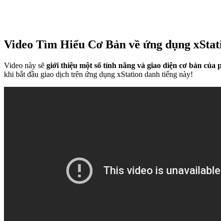
Video Tìm Hiểu Cơ Bản về ứng dụng xStat
Video này sẽ
giới thiệu một số tính năng và giao diện cơ bản củ
khi bắt đầu giao dịch trên ứng dụng xStation danh tiếng này!