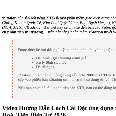
xStation
của sàn nổi tiếng
XTB
là một phần mềm giao dịch được đán
Chứng Khoán Quốc Tế, Kim Loại Quý (Vàng, Bạc, Bạch kim,…), Năn
(MT4, MT5), cTrader,….
Bài viết này sẽ chia sẻ đến bạn các Video 
cụ phân tích thị trường…
trên nền tảng phần mềm
xStation
tuyệt v
Được thiết kế bởi đội ngũ kỹ sư phần mềm chuyên nghiệp củ
Đạt nhiều giải thưởng danh giá
Xử lý lệnh siêu tốc
Dễ sử dụng
xStation phiên bản di động cung cấp hơn 2000 mã CFD với nh
cập vào phiên bản xStation online, có thể sử dụng tốt với C
Nếu bạn chưa có tài khoản trên sàn XTB, bạn có thể đăng 
Video Hướng Dẫn Cách Cài Đặt ứng dụng x
Hoá, Tiền Điện Tử 2026