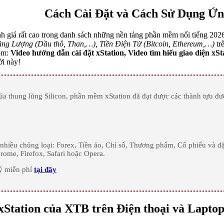
Cách Cài Đặt và Cách Sử Dụng Ứ
h giá rất cao trong danh sách những nền tảng phần mềm nổi tiếng 20
g Lượng (Dầu thô, Than,…), Tiền Điện Tử (Bitcoin, Ethereum,…)
tr
gồm:
Video hướng dẫn cài đặt xStation, Video tìm hiểu giao diện xSt
ời này!
a thung lũng Silicon, phần mềm xStation đã đạt được các thành tựu đượ
iều chủng loại: Forex, Tiền ảo, Chỉ số, Thương phẩm, Cổ phiếu và đặc
hrome, Firefox, Safari hoặc Opera.
ký miễn phí
tại đây
Station của XTB trên Điện thoại và Laptop