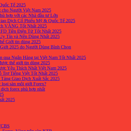
Quốc Tế 2025
t cho Người Việt Nam 2025
hù hợp với các Nhà đầu tư Lớn
Giao Dịch Cổ Phiếu Mỹ & Quốc Tế 2025
ịch VÀNG Tốt Nhất 2025
 CFD Tiền Điện Tử Tốt Nhất 2025
 Uy Tín và Nên Dùng Nhất 2025
hế Giới tin dùng 2025
 Giới 2025 do Người Dùng Bình Chọn
n qua Ngân Hàng tại Việt Nam Tốt Nhất 2025
ược thế giới tin dùng 2025
Được Yêu Thích Nhất Việt Nam 2025
ỗ Trợ Tiếng Việt Tốt Nhất 2025
 Tảng Giao Dịch Xuất Sắc 2025
 loại sàn môi giới Forex?
 dịch forex phù hợp nhất
25
ất 2025
 TCBS