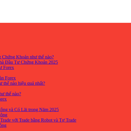
ng Chứng Khoán như thế nào?
hà Đầu Tư Chứng Khoán 2025
tư Forex
Sàn Forex
ư thế nào hiệu quả nhất?
như thế nào?
orex
ông và Có Lãi trong Năm 2025
Công
yTrade với Trade bằng Robot và Tự Trade
công