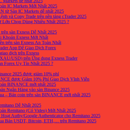
 Markets dễ nhất 2025
ản IC Markets Mới Nhất 2025
từ Sàn IC Markets dễ nhất 2025
nh và Copy Trade trên nền tảng cTrader 2025
ư Lớn Chọn Dùng Nhiều Nhất 2025 ?
trên sàn Exness Dễ Nhất 2025
i Khoản Exness Mới Nhất
ền trên sàn Exness An Toàn Nhất
ader App Để Giao Dịch Forex
iao dịch trên Exness
XAU/USD) trên Ứng dụng Exness Trader
àn Forex Uy Tín Nhất 2025 ?
inance 2025 được giảm 10% phí
ANCE được Giảm 10% Phí Giao Dịch Vĩnh Viễn
oản BINANCE mới nhất 2025
ản Ngân Hàng vào sàn Binance 2025
 Mua – Bán coin trên sàn BINANCE mới nhất 2025
emitano Dễ Nhất 2025
ản Remitano (Có Video) Mới Nhất 2025
 Hoạt Authy/Google Authenticator cho Remitano 2025
a Bán USDT, Bitcoin, ETH,… trên Remitano 2025