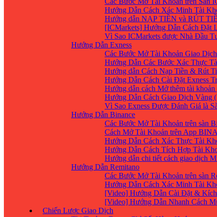
Các Bước Mở Tài Khoản trên Sàn IC
Hướng Dẫn Cách Xác Minh Tài Kho
Hướng dẫn NẠP TIỀN và RÚT TIỀN 
[ICMarkets] Hướng Dẫn Cách Đặt Lệ
Vì Sao ICMarkets được Nhà Đầu T
Hướng Dẫn Exness
Các Bước Mở Tài Khoản Giao Dịch 
Hướng Dẫn Các Bước Xác Thực Tà
Hướng dẫn Cách Nạp Tiền & Rút Ti
Hướng Dẫn Cách Cài Đặt Exness Tr
Hướng dẫn cách Mở thêm tài khoản g
Hướng Dẫn Cách Giao Dịch Vàng (
Vì Sao Exness Được Đánh Giá là S
Hướng Dẫn Binance
Các Bước Mở Tài Khoản trên sàn B
Cách Mở Tài Khoản trên App BIN
Hướng Dẫn Cách Xác Thực Tài Kh
Hướng Dẫn Cách Tích Hợp Tài Kho
Hướng dẫn chi tiết cách giao dịch
Hướng Dẫn Remitano
Các Bước Mở Tài Khoản trên sàn R
Hướng Dẫn Cách Xác Minh Tài Kho
[Video] Hướng Dẫn Cài Đặt & Kích
[Video] Hướng Dẫn Nhanh Cách Mu
Chiến Lược Giao Dịch