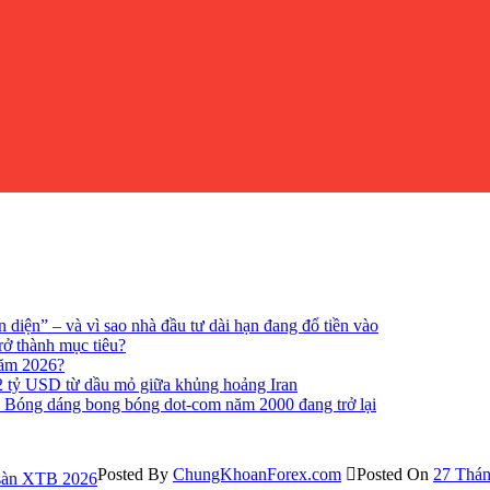
n diện” – và vì sao nhà đầu tư dài hạn đang đổ tiền vào
rở thành mục tiêu?
năm 2026?
 2 tỷ USD từ dầu mỏ giữa khủng hoảng Iran
? Bóng dáng bong bóng dot-com năm 2000 đang trở lại
Posted By
ChungKhoanForex.com
Posted On
27 Thán
sàn XTB 2026