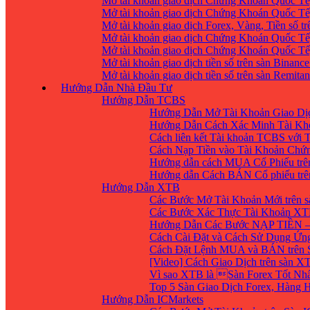
Mở tài khoản giao dịch Chứng Khoán Quốc Tế
Mở tài khoản giao dịch Chứng Khoán Quốc Tế,
Mở tài khoản giao dịch Forex, Vàng, Tiền số tr
Mở tài khoản giao dịch Chứng Khoán Quốc Tế,
Mở tài khoản giao dịch Chứng Khoán Quốc Tế
Mở tài khoản giao dịch tiền số trên sàn Binanc
Mở tài khoản giao dịch tiền số trên sàn Remita
Hướng Dẫn Nhà Đầu Tư
Hướng Dẫn TCBS
Hướng Dẫn Mở Tài Khoản Giao Dịc
Hướng Dẫn Cách Xác Minh Tài Kh
Cách liên kết Tài khoản TCBS với 
Cách Nạp Tiền vào Tài Khoản Chứ
Hướng dẫn cách MUA Cổ Phiếu trê
Hướng dẫn Cách BÁN Cổ phiếu trên
Hướng Dẫn XTB
Các Bước Mở Tài Khoản Mới trên 
Các Bước Xác Thực Tài Khoản XT
Hướng Dẫn Các Bước NẠP TIỀN –
Cách Cài Đặt và Cách Sử Dụng Ứ
Cách Đặt Lệnh MUA và BÁN trên 
[Video] Cách Giao Dịch trên sàn XT
Vì sao XTB là Sàn Forex Tốt Nhất
Top 5 Sàn Giao Dịch Forex, Hàng
Hướng Dẫn ICMarkets