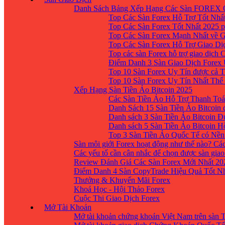
Danh Sách Bảng Xếp Hạng Các Sàn FOREX 
Top Các Sàn Forex Hỗ Trợ Tốt Nhấ
Top Các Sàn Forex Tốt Nhất 2025 p
Top Các Sàn Forex Mạnh Nhất về 
Top Các Sàn Forex Hỗ Trợ Giao D
Top các sàn Forex hỗ trợ giao dịch
Điểm Danh 3 Sàn Giao Dịch Forex
Top 10 Sàn Forex Uy Tín được cả T
Top 10 Sàn Forex Uy Tín Nhất Thế
Xếp Hạng Sàn Tiền Ảo Bitcoin 2025
Các Sàn Tiền Ảo Hỗ Trợ Thanh Toá
Danh Sách 15 Sàn Tiền Ảo Bitcoin đ
Danh sách 3 Sàn Tiền Ảo Bitcoin 
Danh sách 5 Sàn Tiền Ảo Bitcoin H
Top 3 Sàn Tiền Ảo Quốc Tế có Nền
Sàn môi giới Forex hoạt động như thế nào? Các
Các yếu tố cần cân nhắc để chọn được sàn giao
Review Đánh Giá Các Sàn Forex Mới Nhất 20
Điểm Danh 4 Sàn CopyTrade Hiệu Quả Tốt Nh
Thưởng & Khuyến Mãi Forex
Khoá Học - Hội Thảo Forex
Cuộc Thi Giao Dịch Forex
Mở Tài Khoản
Mở tài khoản chứng khoán Việt Nam trên sàn