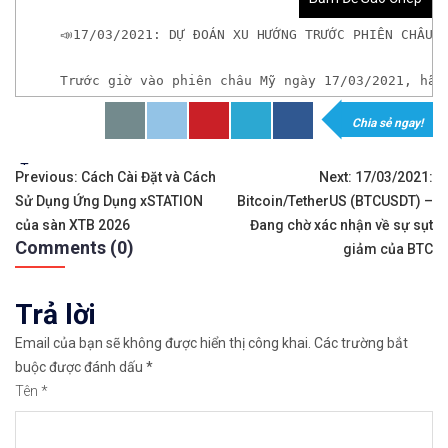
📣17/03/2021: DỰ ĐOÁN XU HƯỚNG TRƯỚC PHIÊN CHÂU 
Trước giờ vào phiên châu Mỹ ngày 17/03/2021, hãy
Chia sẻ ngay!
𝘟𝘦𝘮 𝘤𝘩𝘪 𝘵𝘪ế𝘵: https://chungkhoanforex.com/
Tags:
Điều
✨🏆𝐗𝐨á 𝐛ỏ 𝐥𝐨 𝐥ắ𝐧𝐠 𝐤𝐡𝐢 𝐭𝐡𝐚𝐦 𝐠𝐢𝐚 𝐭𝐡ị 𝐭𝐫ườ𝐧𝐠 𝐭à𝐢 𝐜𝐡í𝐧𝐡 
Previous:
Cách Cài Đặt và Cách
Next:
17/03/2021:
Sử Dụng Ứng Dụng xSTATION
Bitcoin/TetherUS (BTCUSDT) –
hướng
✅𝘔ở 𝘵à𝘪 𝘬𝘩𝘰ả𝘯 𝘵𝘳ê𝘯 𝘴à𝘯 𝘌𝘹𝘯𝘦𝘴𝘴 𝘜𝘺 𝘛í𝘯 𝘷
của sàn XTB 2026
Đang chờ xác nhận về sự sụt
Comments (0)
bài
giảm của BTC
✅𝘔ở 𝘵à𝘪 𝘬𝘩𝘰ả𝘯 𝘵𝘳ê𝘯 𝘴à𝘯 𝘐𝘊𝘔𝘢𝘳𝘬𝘦𝘵𝘴 𝘯ổ𝘪 𝘵𝘪ế
viết
Trả lời
✅𝘔ở 𝘵à𝘪 𝘬𝘩𝘰ả𝘯 𝘵𝘳ê𝘯 𝘴à𝘯 𝘉𝘪𝘯𝘢𝘯𝘤𝘦 𝘯ổ𝘪 𝘵𝘪ế𝘯𝘨 
Email của bạn sẽ không được hiển thị công khai.
Các trường bắt
🔗https://chungkhoanforex.com/17-03-2021-du-doan
buộc được đánh dấu
*
Tên
*
😘Cảm ơn bạn đã xem thông tin😘🍀🤗Chúc bạn giao 