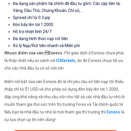
Đa dạng sản phẩm tài chính để đầu tư gồm: Các cặp tiền tệ,
Vàng, Dầu Thô, Chứng Khoán, Chỉ số,...
Spread chỉ từ 0.3 pip
Đòn bẩy lên tới 1:2000
Hỗ trợ nhiệt tình 24/7
Đa dạng hình thức nạp rút tiền
Xử lý Nạp/Rút tiền nhanh và Miễn phí
Nhược điểm của sàn Exness:
Phí giao dịch ở Exness chưa phải
là thấp nhất nếu so sánh với
ICMarkets
, do đó Exness chưa tối ưu
cho các nhà đầu tư có số vốn lớn.
Điểm nổi bật của sàn Exness đó là chỉ yêu cầu số tiền nạp tối thiểu
thấp chỉ từ $1 USD và cho phép sử dụng đòn bẩy lên tới 1:2000,
đáp ứng khả năng và nhu cầu vốn cho tất cả các nhà đầu tư nhỏ lẻ
muốn tham gia thử sức trên thị trường Forex và Tài chính quốc tế.
Nếu bạn là nhà đầu tư nhỏ lẻ mới tham gia thị trường thì
Exness
là
sự lựa chọn uy tín nên dùng!