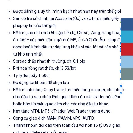
Được đánh giá uy tín, minh bạch nhất hiện nay trên thế giới
Sàn có trụ sở chính tại Australia (Úc) và sở hữu nhiều giấy
phép uy tín của thế giới.
Hỗ trợ giao dịch hơn 60 cặp tiền tệ, Chỉ số, Vàng, hàng hoá, tiền
ảo, 460+ cổ phiếu đầu ngành ở Mỹ, Úc và Châu Âu... giúp đa
dạng hoá kênh đầu tư đáp ứng khẩu vị của tất cả các nhà đầu
tư khó tính nhất
Spread thấp nhất thị trường, chỉ 0.1 pip
Phí hoa hồng rất thấp, chỉ 3.5$/lot
Tỷ lệ đòn bẩy 1:500
Đa dạng tài khoản để chọn lựa
Hỗ trợ tính năng CopyTrade trên nền tảng cTrader, cho phép
nhà đầu tư sao chép lệnh giao dịch của các trader nổi tiếng
hoặc bán tín hiệu giao dịch cho các nhà đầu tư khác
Nền tảng MT4, MT5, cTrader, WebTrader thông dụng
Công cụ giao dịch MAM, PAMM, VPS, AUTO
Thanh khoản dồi dào trên toàn cầu với hơn 15 tỷ USD giao
dịch qua ICMarkets mỗi ngày