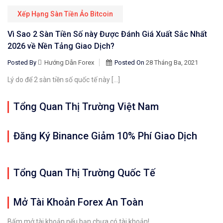
Xếp Hạng Sàn Tiền Ảo Bitcoin
Vì Sao 2 Sàn Tiền Số này Được Đánh Giá Xuất Sắc Nhất
2026 về Nền Tảng Giao Dịch?
Posted By
Hướng Dẫn Forex
Posted On
28 Tháng Ba, 2021
Lý do để 2 sàn tiền số quốc tế này […]
Tổng Quan Thị Trường Việt Nam
Đăng Ký Binance Giảm 10% Phí Giao Dịch
Tổng Quan Thị Trường Quốc Tế
Mở Tài Khoản Forex An Toàn
Bấm mở tài khoản nếu bạn chưa có tài khoản!