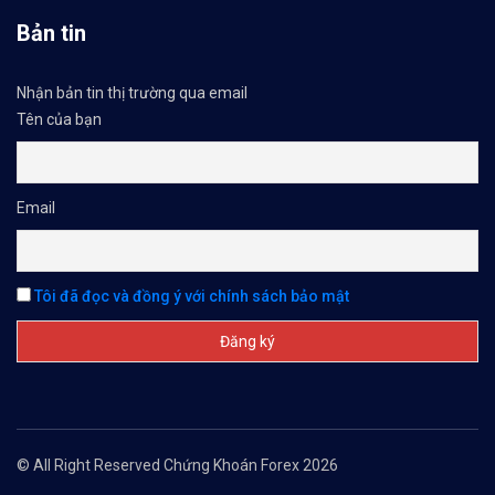
Bản tin
Nhận bản tin thị trường qua email
Tên của bạn
Email
Tôi đã đọc và đồng ý với chính sách bảo mật
© All Right Reserved Chứng Khoán Forex 2026