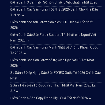
Điểm Danh 3 Sàn Tiền Số hỗ trợ Tiếng Việt chuẩn nhất 2026
→
Điểm Danh Các Sàn Forex Tốt Nhất 2026 Dành Cho Nhà Đầu
Tư Lớn
→
Điểm danh các sàn Forex giao dịch CFD Tiền Số Tốt Nhất
2026
→
Điểm Danh Các Sàn Forex Support Tốt Nhất cho Người Việt
Nam 2026
→
Điểm Danh Các Sàn Forex Mạnh Nhất về Chứng Khoán Quốc
Tế 2026
→
Điểm danh Các Sàn Forex hỗ trợ Giao Dịch VÀNG Tốt Nhất
2026
→
So Sánh & Xếp Hạng Các Sàn FOREX Quốc Tế 2026 Chính Xác
Nhất
→
2 Sàn Tiền Điện Tử được Yêu Thích Nhất Việt Nam 2026 Là
Ai?
→
Điểm Danh 4 Sàn CopyTrade Hiệu Quả Tốt Nhất 2026
→