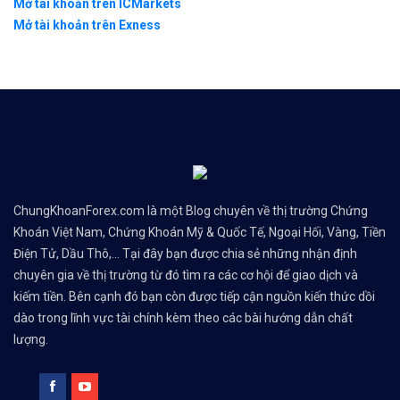
Mở tài khoản trên ICMarkets
Mở tài khoản trên Exness
ChungKhoanForex.com là một Blog chuyên về thị trường Chứng
Khoán Việt Nam, Chứng Khoán Mỹ & Quốc Tế, Ngoại Hối, Vàng, Tiền
Điện Tử, Dầu Thô,... Tại đây bạn được chia sẻ những nhận định
chuyên gia về thị trường từ đó tìm ra các cơ hội để giao dịch và
kiếm tiền. Bên cạnh đó bạn còn được tiếp cận nguồn kiến thức dồi
dào trong lĩnh vực tài chính kèm theo các bài hướng dẫn chất
lượng.