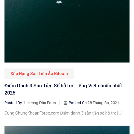
Xếp Hạng Sàn Tiền Ảo Bitcoin
Điểm Danh 3 Sàn Tiền Số hỗ trợ Tiếng Việt chuẩn nhất
2026
Posted By
Hướng Dẫn Forex
Posted On
28 Tháng Ba, 2021
Cùng ChungKhoanForex.com Điểm danh 3 sàn tiền số hỗ trợ […]