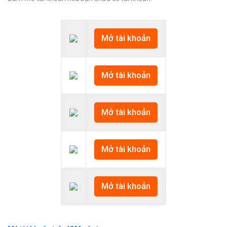
Mở tài khoản
Mở tài khoản
Mở tài khoản
Mở tài khoản
Mở tài khoản