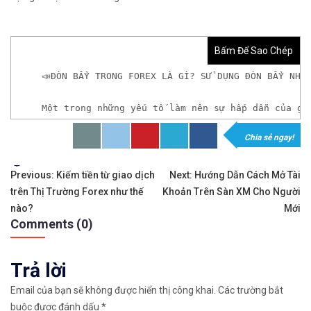
Bấm Để Sao Chép
📣ĐÒN BẨY TRONG FOREX LÀ GÌ? SỬ DỤNG ĐÒN BẨY NHƯ
Một trong những yếu tố làm nên sự hấp dẫn của gi
Chia sẻ ngay!
𝘟𝘦𝘮 𝘤𝘩𝘪 𝘵𝘪ế𝘵: https://chungkhoanforex.com/do
Tags:
Điều
✨🏆𝐌ở 𝐭à𝐢 𝐤𝐡𝐨ả𝐧 𝐠𝐢𝐚𝐨 𝐝ị𝐜𝐡 𝐭ạ𝐢 𝐜á𝐜 𝐬à𝐧 𝐭ố𝐭 𝐧𝐡ấ𝐭 𝐭𝐡ế 𝐠𝐢ớ
Previous:
Kiếm tiền từ giao dịch
Next:
Hướng Dẫn Cách Mở Tài
trên Thị Trường Forex như thế
Khoản Trên Sàn XM Cho Người
hướng
✅𝘔ở 𝘵à𝘪 𝘬𝘩𝘰ả𝘯 𝘵𝘳ê𝘯 𝘴à𝘯 𝘧𝘰𝘳𝘦𝘹 𝘌𝘹𝘯𝘦𝘴𝘴 𝘜
nào?
Mới
Comments (0)
bài
✅𝘔ở 𝘵à𝘪 𝘬𝘩𝘰ả𝘯 𝘵𝘳ê𝘯 𝘴à𝘯 𝘐𝘊𝘔𝘢𝘳𝘬𝘦𝘵𝘴 𝘯ổ𝘪 𝘵𝘪ế
viết
Trả lời
✅𝘔ở 𝘵à𝘪 𝘬𝘩𝘰ả𝘯 𝘵𝘳ê𝘯 𝘴à𝘯 𝘉𝘪𝘯𝘢𝘯𝘤𝘦 𝘯ổ𝘪 𝘵𝘪ế𝘯𝘨 𝘯
Email của bạn sẽ không được hiển thị công khai.
Các trường bắt
🔗https://chungkhoanforex.com/don-bay-trong-fore
buộc được đánh dấu
*