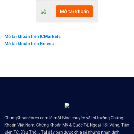
Mở tài khoản
Mở tài khoản trên ICMarkets
Mở tài khoản trên Exness
ChungKhoanForex.com là một Blog chuyên về thị trường Chứng
Khoán Việt Nam, Chứng Khoán Mỹ & Quốc Tế, Ngoại Hối, Vàng, Tiền
Điện Tử, Dầu Thô,... Tại đây bạn được chia sẻ những nhận định