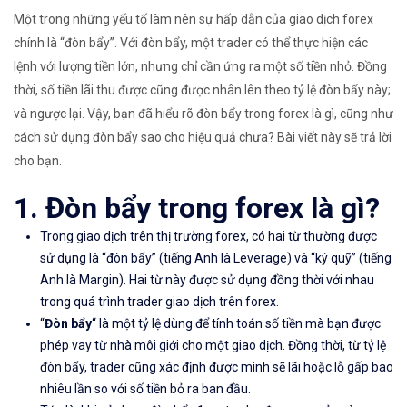
Một trong những yếu tố làm nên sự hấp dẫn của giao dịch forex
chính là “đòn bẩy”. Với đòn bẩy, một trader có thể thực hiện các
lệnh với lượng tiền lớn, nhưng chỉ cần ứng ra một số tiền nhỏ. Đồng
thời, số tiền lãi thu được cũng được nhân lên theo tỷ lệ đòn bẩy này;
và ngược lại. Vậy, bạn đã hiểu rõ đòn bẩy trong forex là gì, cũng như
cách sử dụng đòn bẩy sao cho hiệu quả chưa? Bài viết này sẽ trả lời
cho bạn.
1. Đòn bẩy trong forex là gì?
Trong giao dịch trên thị trường forex, có hai từ thường được
sử dụng là “đòn bẩy” (tiếng Anh là Leverage) và “ký quỹ” (tiếng
Anh là Margin). Hai từ này được sử dụng đồng thời với nhau
trong quá trình trader giao dịch trên forex.
“
Đòn bẩy
“
là một tỷ lệ dùng để tính toán số tiền mà bạn được
phép vay từ nhà môi giới cho một giao dịch. Đồng thời, từ tỷ lệ
đòn bẩy, trader cũng xác định được mình sẽ lãi hoặc lỗ gấp bao
nhiêu lần so với số tiền bỏ ra ban đầu.