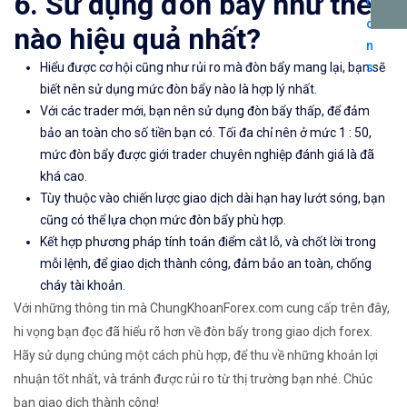
6. Sử dụng đòn bẩy như thế
nào hiệu quả nhất?
Hiểu được cơ hội cũng như rủi ro mà đòn bẩy mang lại, bạn sẽ
biết nên sử dụng mức đòn bẩy nào là hợp lý nhất.
Với các trader mới, bạn nên sử dụng đòn bẩy thấp, để đảm
bảo an toàn cho số tiền bạn có. Tối đa chỉ nên ở mức 1 : 50,
mức đòn bẩy được giới trader chuyên nghiệp đánh giá là đã
khá cao.
Tùy thuộc vào chiến lược giao dịch dài hạn hay lướt sóng, bạn
cũng có thể lựa chọn mức đòn bẩy phù hợp.
Kết hợp phương pháp tính toán điểm cắt lỗ, và chốt lời trong
mỗi lệnh, để giao dịch thành công, đảm bảo an toàn, chống
cháy tài khoản.
Với những thông tin mà ChungKhoanForex.com cung cấp trên đây,
hi vọng bạn đọc đã hiểu rõ hơn về đòn bẩy trong giao dịch forex.
Hãy sử dụng chúng một cách phù hợp, để thu về những khoản lợi
nhuận tốt nhất, và tránh được rủi ro từ thị trường bạn nhé. Chúc
bạn giao dịch thành công!