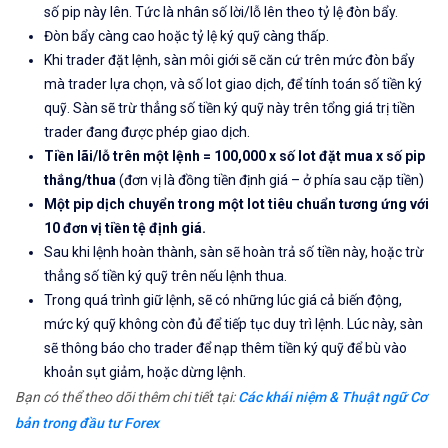
số pip này lên. Tức là nhân số lời/lỗ lên theo tỷ lệ đòn bẩy.
Đòn bẩy càng cao hoặc tỷ lệ ký quỹ càng thấp.
Khi trader đặt lệnh, sàn môi giới sẽ căn cứ trên mức đòn bẩy
mà trader lựa chọn, và số lot giao dịch, để tính toán số tiền ký
quỹ. Sàn sẽ trừ thẳng số tiền ký quỹ này trên tổng giá trị tiền
trader đang được phép giao dịch.
Tiền lãi/lỗ trên một lệnh = 100,000 x số lot đặt mua x số pip
thắng/thua
(đơn vị là đồng tiền định giá – ở phía sau cặp tiền)
Một pip
dịch chuyển trong một lot tiêu chuẩn tương ứng với
10 đơn vị tiền tệ định giá.
Sau khi lệnh hoàn thành, sàn sẽ hoàn trả số tiền này, hoặc trừ
thẳng số tiền ký quỹ trên nếu lệnh thua.
Trong quá trình giữ lệnh, sẽ có những lúc giá cả biến động,
mức ký quỹ không còn đủ để tiếp tục duy trì lệnh. Lúc này, sàn
sẽ thông báo cho trader để nạp thêm tiền ký quỹ để bù vào
khoản sụt giảm, hoặc dừng lệnh.
Bạn có thể theo dõi thêm chi tiết tại:
Các khái niệm & Thuật ngữ Cơ
bản trong đầu tư Forex