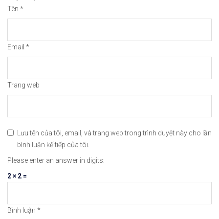
Tên
*
😘Cảm ơn bạn đã xem thông tin😘🍀🤗Chúc bạn giao 
#icmarkets #binance #exness #taichinh #dautu #fo
Email
*
Trang web
Lưu tên của tôi, email, và trang web trong trình duyệt này cho lần
bình luận kế tiếp của tôi.
Please enter an answer in digits:
2 × 2 =
Bình luận
*