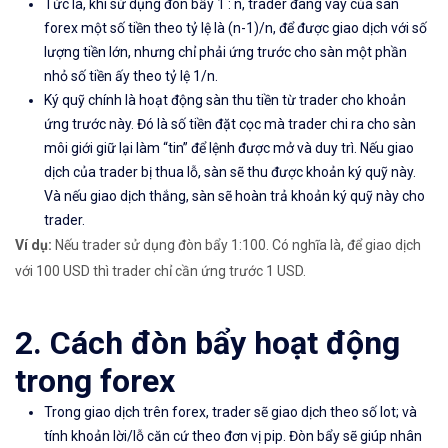
Tức là, khi sử dụng đòn bẩy 1 : n, trader đang vay của sàn
forex một số tiền theo tỷ lệ là (n-1)/n, để được giao dịch với số
lượng tiền lớn, nhưng chỉ phải ứng trước cho sàn một phần
nhỏ số tiền ấy theo tỷ lệ 1/n.
Ký quỹ chính là hoạt động sàn thu tiền từ trader cho khoản
ứng trước này. Đó là số tiền đặt cọc mà trader chi ra cho sàn
môi giới giữ lại làm “tin” để lệnh được mở và duy trì. Nếu giao
dịch của trader bị thua lỗ, sàn sẽ thu được khoản ký quỹ này.
Và nếu giao dịch thắng, sàn sẽ hoàn trả khoản ký quỹ này cho
trader.
Ví dụ:
Nếu trader sử dụng đòn bẩy 1:100.
C
ó nghĩa là, để giao dịch
với 100 USD thì trader chỉ cần ứng trước 1 USD.
2. Cách đòn bẩy hoạt động
trong forex
Trong giao dịch trên forex, trader sẽ giao dịch theo số lot; và
tính khoản lời/lỗ căn cứ theo đơn vị pip. Đòn bẩy sẽ giúp nhân