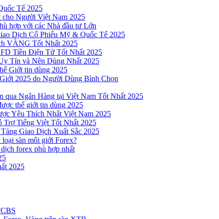
Quốc Tế 2025
t cho Người Việt Nam 2025
hù hợp với các Nhà đầu tư Lớn
Giao Dịch Cổ Phiếu Mỹ & Quốc Tế 2025
ịch VÀNG Tốt Nhất 2025
 CFD Tiền Điện Tử Tốt Nhất 2025
Uy Tín và Nên Dùng Nhất 2025
hế Giới tin dùng 2025
 Giới 2025 do Người Dùng Bình Chọn
n qua Ngân Hàng tại Việt Nam Tốt Nhất 2025
ược thế giới tin dùng 2025
Được Yêu Thích Nhất Việt Nam 2025
 Trợ Tiếng Việt Tốt Nhất 2025
 Tảng Giao Dịch Xuất Sắc 2025
loại sàn môi giới Forex?
 dịch forex phù hợp nhất
25
ất 2025
 TCBS