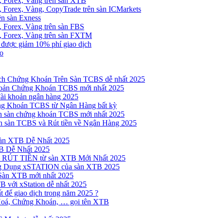
, Forex, Vàng trên sàn XTB
 Forex, Vàng, CopyTrade trên sàn ICMarkets
ên sàn Exness
 Forex, Vàng trên sàn FBS
, Forex, Vàng trên sàn FXTM
e được giảm 10% phí giao dịch
no
h Chứng Khoán Trên Sàn TCBS dễ nhất 2025
oản Chứng Khoán TCBS mới nhất 2025
Tài khoản ngân hàng 2025
ng Khoán TCBS từ Ngân Hàng bất kỳ
n sàn chứng khoán TCBS mới nhất 2025
 sàn TCBS và Rút tiền về Ngân Hàng 2025
sàn XTB Dễ Nhất 2025
B Dễ Nhất 2025
 RÚT TIỀN từ sàn XTB Mới Nhất 2025
ng Dụng xSTATION của sàn XTB 2025
Sàn XTB mới nhất 2025
B với xStation dễ nhất 2025
 để giao dịch trong năm 2025 ?
Hoá, Chứng Khoán, … gọi tên XTB