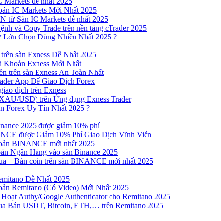
 Markets dễ nhất 2025
ản IC Markets Mới Nhất 2025
từ Sàn IC Markets dễ nhất 2025
nh và Copy Trade trên nền tảng cTrader 2025
ư Lớn Chọn Dùng Nhiều Nhất 2025 ?
trên sàn Exness Dễ Nhất 2025
 Khoản Exness Mới Nhất
n trên sàn Exness An Toàn Nhất
ader App Để Giao Dịch Forex
iao dịch trên Exness
XAU/USD) trên Ứng dụng Exness Trader
n Forex Uy Tín Nhất 2025 ?
inance 2025 được giảm 10% phí
NCE được Giảm 10% Phí Giao Dịch Vĩnh Viễn
oản BINANCE mới nhất 2025
ản Ngân Hàng vào sàn Binance 2025
 Mua – Bán coin trên sàn BINANCE mới nhất 2025
emitano Dễ Nhất 2025
ản Remitano (Có Video) Mới Nhất 2025
Hoạt Authy/Google Authenticator cho Remitano 2025
a Bán USDT, Bitcoin, ETH,… trên Remitano 2025