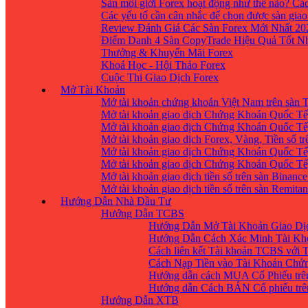
Sàn môi giới Forex hoạt động như thế nào? Các
Các yếu tố cần cân nhắc để chọn được sàn giao
Review Đánh Giá Các Sàn Forex Mới Nhất 20
Điểm Danh 4 Sàn CopyTrade Hiệu Quả Tốt Nh
Thưởng & Khuyến Mãi Forex
Khoá Học - Hội Thảo Forex
Cuộc Thi Giao Dịch Forex
Mở Tài Khoản
Mở tài khoản chứng khoán Việt Nam trên sàn
Mở tài khoản giao dịch Chứng Khoán Quốc Tế
Mở tài khoản giao dịch Chứng Khoán Quốc Tế,
Mở tài khoản giao dịch Forex, Vàng, Tiền số tr
Mở tài khoản giao dịch Chứng Khoán Quốc Tế,
Mở tài khoản giao dịch Chứng Khoán Quốc Tế
Mở tài khoản giao dịch tiền số trên sàn Binanc
Mở tài khoản giao dịch tiền số trên sàn Remita
Hướng Dẫn Nhà Đầu Tư
Hướng Dẫn TCBS
Hướng Dẫn Mở Tài Khoản Giao Dịc
Hướng Dẫn Cách Xác Minh Tài Kh
Cách liên kết Tài khoản TCBS với 
Cách Nạp Tiền vào Tài Khoản Chứ
Hướng dẫn cách MUA Cổ Phiếu trê
Hướng dẫn Cách BÁN Cổ phiếu trên
Hướng Dẫn XTB