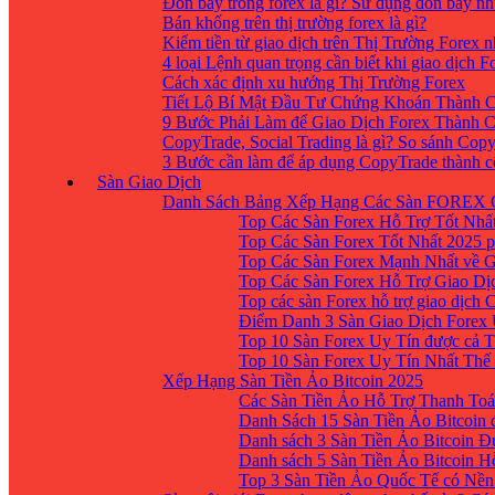
Đòn bẩy trong forex là gì? Sử dụng đòn bẩy nh
Bán khống trên thị trường forex là gì?
Kiếm tiền từ giao dịch trên Thị Trường Forex 
4 loại Lệnh quan trọng cần biết khi giao dịch F
Cách xác định xu hướng Thị Trường Forex
Tiết Lộ Bí Mật Đầu Tư Chứng Khoán Thành C
9 Bước Phải Làm để Giao Dịch Forex Thành 
CopyTrade, Social Trading là gì? So sánh Cop
3 Bước cần làm để áp dụng CopyTrade thành 
Sàn Giao Dịch
Danh Sách Bảng Xếp Hạng Các Sàn FOREX 
Top Các Sàn Forex Hỗ Trợ Tốt Nhấ
Top Các Sàn Forex Tốt Nhất 2025 p
Top Các Sàn Forex Mạnh Nhất về 
Top Các Sàn Forex Hỗ Trợ Giao D
Top các sàn Forex hỗ trợ giao dịch
Điểm Danh 3 Sàn Giao Dịch Forex
Top 10 Sàn Forex Uy Tín được cả T
Top 10 Sàn Forex Uy Tín Nhất Thế
Xếp Hạng Sàn Tiền Ảo Bitcoin 2025
Các Sàn Tiền Ảo Hỗ Trợ Thanh Toá
Danh Sách 15 Sàn Tiền Ảo Bitcoin đ
Danh sách 3 Sàn Tiền Ảo Bitcoin 
Danh sách 5 Sàn Tiền Ảo Bitcoin H
Top 3 Sàn Tiền Ảo Quốc Tế có Nền