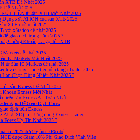
sàn XTB Dễ Nhất 2025
B Dễ Nhất 2025
 RÚT TIỀN từ sàn XTB Mới Nhất 2025
ng Dụng xSTATION của sàn XTB 2025
Sàn XTB mới nhất 2025
B với xStation dễ nhất 2025
 để giao dịch trong năm 2025 ?
 Hoá, Chứng Khoán, … gọi tên XTB
 Markets dễ nhất 2025
ản IC Markets Mới Nhất 2025
từ Sàn IC Markets dễ nhất 2025
nh và Copy Trade trên nền tảng cTrader 2025
ư Lớn Chọn Dùng Nhiều Nhất 2025 ?
trên sàn Exness Dễ Nhất 2025
i Khoản Exness Mới Nhất
ền trên sàn Exness An Toàn Nhất
ader App Để Giao Dịch Forex
iao dịch trên Exness
XAU/USD) trên Ứng dụng Exness Trader
àn Forex Uy Tín Nhất 2025 ?
inance 2025 được giảm 10% phí
ANCE được Giảm 10% Phí Giao Dịch Vĩnh Viễn