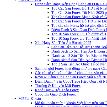
Danh Sách Bảng Xếp Hạng Các Sàn FOREX 
Top Các Sàn Forex Hỗ Trợ Tốt Nhấ
Top Các Sàn Forex Tốt Nhất 2025 p
Top Các Sàn Forex Mạnh Nhất về 
Top Các Sàn Forex Hỗ Trợ Giao D
Top các sàn Forex hỗ trợ giao dịch
Điểm Danh 3 Sàn Giao Dịch Forex 
Top 10 Sàn Forex Uy Tín được cả T
Top 10 Sàn Forex Uy Tín Nhất Thế
Xếp Hạng Sàn Tiền Ảo Bitcoin 2025
Các Sàn Tiền Ảo Hỗ Trợ Thanh Toá
Danh Sách 15 Sàn Tiền Ảo Bitcoin đ
Danh sách 3 Sàn Tiền Ảo Bitcoin 
Danh sách 5 Sàn Tiền Ảo Bitcoin Hỗ
Top 3 Sàn Tiền Ảo Quốc Tế có Nền
Sàn môi giới Forex hoạt động như thế nào? Các 
Các yếu tố cần cân nhắc để chọn được sàn giao
Review Đánh Giá Các Sàn Forex Mới Nhất 20
Điểm Danh 4 Sàn CopyTrade Hiệu Quả Tốt Nh
Thưởng & Khuyến Mãi Forex
Khoá Học – Hội Thảo Forex
Cuộc Thi Giao Dịch Forex
Mở Tài Khoản
Mở tài khoản chứng khoán Việt Nam trên sàn