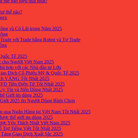
ư thế nào hiệu quả nhất?
như thế nào?
orex
ông và Có Lãi trong Năm 2025
Công
yTrade với Trade bằng Robot và Tự Trade
công
Quốc Tế 2025
t cho Người Việt Nam 2025
hù hợp với các Nhà đầu tư Lớn
Giao Dịch Cổ Phiếu Mỹ & Quốc Tế 2025
ịch VÀNG Tốt Nhất 2025
 CFD Tiền Điện Tử Tốt Nhất 2025
 Uy Tín và Nên Dùng Nhất 2025
hế Giới tin dùng 2025
 Giới 2025 do Người Dùng Bình Chọn
n qua Ngân Hàng tại Việt Nam Tốt Nhất 2025
ược thế giới tin dùng 2025
Được Yêu Thích Nhất Việt Nam 2025
ỗ Trợ Tiếng Việt Tốt Nhất 2025
 Tảng Giao Dịch Xuất Sắc 2025