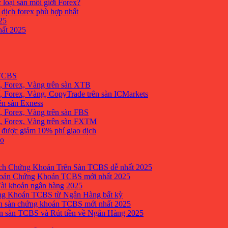
 loại sàn môi giới Forex?
 dịch forex phù hợp nhất
25
ất 2025
 TCBS
, Forex, Vàng trên sàn XTB
 Forex, Vàng, CopyTrade trên sàn ICMarkets
ên sàn Exness
 Forex, Vàng trên sàn FBS
, Forex, Vàng trên sàn FXTM
e được giảm 10% phí giao dịch
no
h Chứng Khoán Trên Sàn TCBS dễ nhất 2025
oản Chứng Khoán TCBS mới nhất 2025
Tài khoản ngân hàng 2025
ng Khoán TCBS từ Ngân Hàng bất kỳ
n sàn chứng khoán TCBS mới nhất 2025
 sàn TCBS và Rút tiền về Ngân Hàng 2025