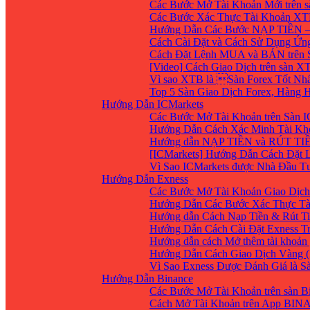
Các Bước Mở Tài Khoản Mới trên 
Các Bước Xác Thực Tài Khoản XT
Hướng Dẫn Các Bước NẠP TIỀN –
Cách Cài Đặt và Cách Sử Dụng Ứ
Cách Đặt Lệnh MUA và BÁN trên 
[Video] Cách Giao Dịch trên sàn XT
Vì sao XTB là Sàn Forex Tốt Nhất
Top 5 Sàn Giao Dịch Forex, Hàng
Hướng Dẫn ICMarkets
Các Bước Mở Tài Khoản trên Sàn IC
Hướng Dẫn Cách Xác Minh Tài Kho
Hướng dẫn NẠP TIỀN và RÚT TIỀN 
[ICMarkets] Hướng Dẫn Cách Đặt Lệ
Vì Sao ICMarkets được Nhà Đầu T
Hướng Dẫn Exness
Các Bước Mở Tài Khoản Giao Dịch 
Hướng Dẫn Các Bước Xác Thực Tà
Hướng dẫn Cách Nạp Tiền & Rút Ti
Hướng Dẫn Cách Cài Đặt Exness Tr
Hướng dẫn cách Mở thêm tài khoản g
Hướng Dẫn Cách Giao Dịch Vàng (
Vì Sao Exness Được Đánh Giá là S
Hướng Dẫn Binance
Các Bước Mở Tài Khoản trên sàn B
Cách Mở Tài Khoản trên App BIN