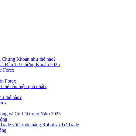
ng Chứng Khoán như thế nào?
hà Đầu Tư Chứng Khoán 2025
ư Forex
àn Forex
ư thế nào hiệu quả nhất?
hư thế nào?
orex
ông và Có Lãi trong Năm 2025
Công
yTrade với Trade bằng Robot và Tự Trade
ông