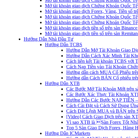
Mở tài khoản giao dịch Chứng Khoán Quốc Tế
Mở tài khoản giao dịch Chứng Khoán Quốc Tế,
Mở tài khoản giao dịch Forex, Vàng, Tiền số tr
Mở tài khoản giao dịch Chứng Khoán Quốc Tế,
Mở tài khoản giao dịch Chứng Khoán Quốc Tế
Mở tài khoản giao dịch tiền số trên sàn Binanc
Mở tài khoản giao dịch tiền số trên sàn Remita
Hướng Dẫn Nhà Đầu Tư
Hướng Dẫn TCBS
Hướng Dẫn Mở Tài Khoản Giao Dịc
Hướng Dẫn Cách Xác Minh Tài Kh
Cách liên kết Tài khoản TCBS với 
Cách Nạp Tiền vào Tài Khoản Chứ
Hướng dẫn cách MUA Cổ Phiếu trê
Hướng dẫn Cách BÁN Cổ phiếu trên
Hướng Dẫn XTB
Các Bước Mở Tài Khoản Mới trên 
Các Bước Xác Thực Tài Khoản XT
Hướng Dẫn Các Bước NẠP TIỀN –
Cách Cài Đặt và Cách Sử Dụng Ứ
Cách Đặt Lệnh MUA và BÁN trên 
[Video] Cách Giao Dịch trên sàn XT
Vì sao XTB là Sàn Forex Tốt Nhất
Top 5 Sàn Giao Dịch Forex, Hàng 
Hướng Dẫn ICMarkets