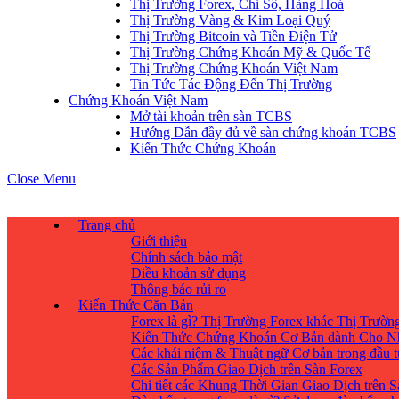
Thị Trường Forex, Chỉ Số, Hàng Hoá
Thị Trường Vàng & Kim Loại Quý
Thị Trường Bitcoin và Tiền Điện Tử
Thị Trường Chứng Khoán Mỹ & Quốc Tế
Thị Trường Chứng Khoán Việt Nam
Tin Tức Tác Động Đến Thị Trường
Chứng Khoán Việt Nam
Mở tài khoản trên sàn TCBS
Hướng Dẫn đầy đủ về sàn chứng khoán TCBS
Kiến Thức Chứng Khoán
Close Menu
Trang chủ
Giới thiệu
Chính sách bảo mật
Điều khoản sử dụng
Thông báo rủi ro
Kiến Thức Căn Bản
Forex là gì? Thị Trường Forex khác Thị Trườ
Kiến Thức Chứng Khoán Cơ Bản dành Cho N
Các khái niệm & Thuật ngữ Cơ bản trong đầu 
Các Sản Phẩm Giao Dịch trên Sàn Forex
Chi tiết các Khung Thời Gian Giao Dịch trên 