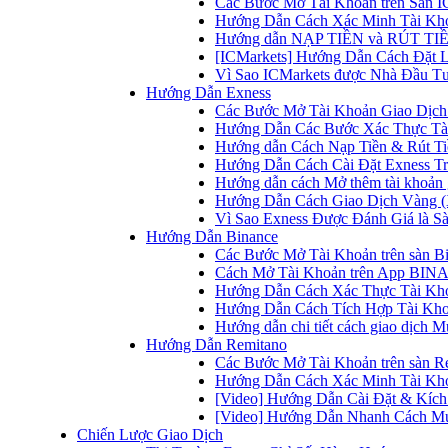
Các Bước Mở Tài Khoản trên Sàn IC
Hướng Dẫn Cách Xác Minh Tài Kho
Hướng dẫn NẠP TIỀN và RÚT TIỀN 
[ICMarkets] Hướng Dẫn Cách Đặt Lệ
Vì Sao ICMarkets được Nhà Đầu T
Hướng Dẫn Exness
Các Bước Mở Tài Khoản Giao Dịch 
Hướng Dẫn Các Bước Xác Thực Tài
Hướng dẫn Cách Nạp Tiền & Rút Tiề
Hướng Dẫn Cách Cài Đặt Exness Tr
Hướng dẫn cách Mở thêm tài khoản g
Hướng Dẫn Cách Giao Dịch Vàng (
Vì Sao Exness Được Đánh Giá là Sà
Hướng Dẫn Binance
Các Bước Mở Tài Khoản trên sàn B
Cách Mở Tài Khoản trên App BINA
Hướng Dẫn Cách Xác Thực Tài Kh
Hướng Dẫn Cách Tích Hợp Tài Kho
Hướng dẫn chi tiết cách giao dịch
Hướng Dẫn Remitano
Các Bước Mở Tài Khoản trên sàn R
Hướng Dẫn Cách Xác Minh Tài Kho
[Video] Hướng Dẫn Cài Đặt & Kích 
[Video] Hướng Dẫn Nhanh Cách Mu
Chiến Lược Giao Dịch