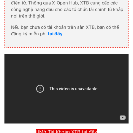
điện tử. Thông qua X-Open Hub, XTB cung cấp các
công nghệ hàng đầu cho các tổ chức tài chính từ khắp
nơi trên thế giới.
Nếu bạn chưa có tài khoản trên sàn XTB, bạn có thể
đăng ký miễn phí
tại đây
Mở Tài Khoản XTB tại đây