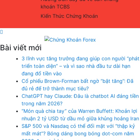
khoán TCBS
Kiến Thức Chứng Khoán
Bài viết mới
Chứng Khoán Forex
Blog chia sẻ về Chứng Khoán và Forex
3 lĩnh vực tăng trưởng đang giúp con người “phát
triển toàn diện” – và vì sao nhà đầu tư dài hạn
đang đổ tiền vào
Cổ phiếu Brown-Forman bất ngờ “bật tăng”: Đã
đủ rẻ để trở thành mục tiêu?
ChatGPT hay Claude: Đâu là chatbot AI đáng tiền
trong năm 2026?
“Món quà chia tay” của Warren Buffett: Khoản lợi
nhuận 2 tỷ USD từ dầu mỏ giữa khủng hoảng Iran
S&P 500 và Nasdaq có thể đối mặt với “thập kỷ
mất mát”? Bóng dáng bong bóng dot-com năm