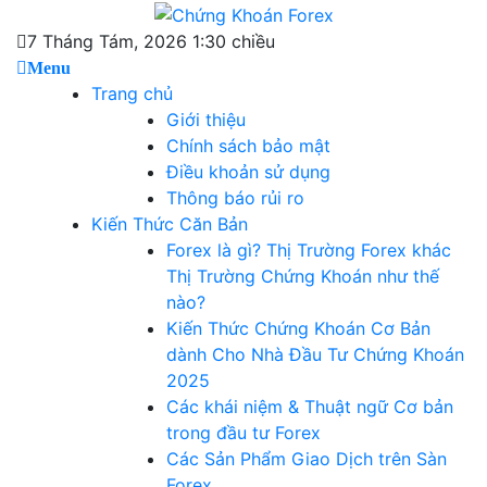
Skip
Chứng Khoán Forex
to
Blog chia sẻ về Chứng Khoán và Forex
7 Tháng Tám, 2026 1:30 chiều
content
Menu
Trang chủ
Giới thiệu
Chính sách bảo mật
Điều khoản sử dụng
Thông báo rủi ro
Kiến Thức Căn Bản
Forex là gì? Thị Trường Forex khác
Thị Trường Chứng Khoán như thế
nào?
Kiến Thức Chứng Khoán Cơ Bản
dành Cho Nhà Đầu Tư Chứng Khoán
2025
Các khái niệm & Thuật ngữ Cơ bản
trong đầu tư Forex
Các Sản Phẩm Giao Dịch trên Sàn
Forex