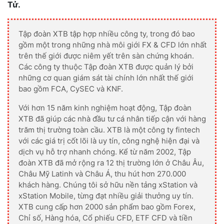
Tử.
Tập đoàn XTB tập hợp nhiều công ty, trong đó bao
gồm một trong những nhà môi giới FX & CFD lớn nhất
trên thế giới được niêm yết trên sàn chứng khoán.
Các công ty thuộc Tập đoàn XTB được quản lý bởi
những cơ quan giám sát tài chính lớn nhất thế giới
bao gồm FCA, CySEC và KNF.
Với hơn 15 năm kinh nghiệm hoạt động, Tập đoàn
XTB đã giúp các nhà đầu tư cá nhân tiếp cận với hàng
trăm thị trường toàn cầu. XTB là một công ty fintech
với các giá trị cốt lõi là uy tín, công nghệ hiện đại và
dịch vụ hỗ trợ nhanh chóng. Kể từ năm 2002, Tập
đoàn XTB đã mở rộng ra 12 thị trường lớn ở Châu Âu,
Châu Mỹ Latinh và Châu Á, thu hút hơn 270.000
khách hàng. Chúng tôi sở hữu nền tảng xStation và
xStation Mobile, từng đạt nhiều giải thưởng uy tín.
XTB cung cấp hơn 2000 sản phẩm bao gồm Forex,
Chỉ số, Hàng hóa, Cổ phiếu CFD, ETF CFD và tiền