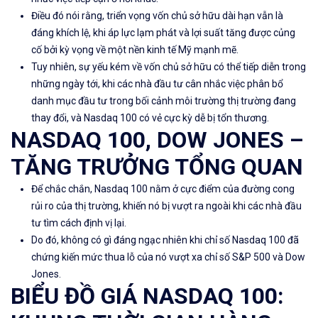
Điều đó nói rằng, triển vọng vốn chủ sở hữu dài hạn vẫn là
đáng khích lệ, khi áp lực lạm phát và lợi suất tăng được củng
cố bởi kỳ vọng về một nền kinh tế Mỹ mạnh mẽ.
Tuy nhiên, sự yếu kém về vốn chủ sở hữu có thể tiếp diễn trong
những ngày tới, khi các nhà đầu tư cân nhắc việc phân bổ
danh mục đầu tư trong bối cảnh môi trường thị trường đang
thay đổi, và Nasdaq 100 có vẻ cực kỳ dễ bị tổn thương.
NASDAQ 100, DOW JONES –
TĂNG TRƯỞNG TỔNG QUAN
Để chắc chắn, Nasdaq 100 nằm ở cực điểm của đường cong
rủi ro của thị trường, khiến nó bị vượt ra ngoài khi các nhà đầu
tư tìm cách định vị lại.
Do đó, không có gì đáng ngạc nhiên khi chỉ số Nasdaq 100 đã
chứng kiến ​​mức thua lỗ của nó vượt xa chỉ số S&P 500 và Dow
Jones.
BIỂU ĐỒ GIÁ NASDAQ 100: