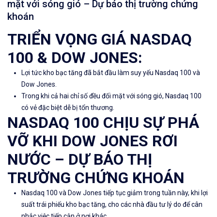
mặt với sóng gió – Dự báo thị trường chứng
khoán
TRIỂN VỌNG GIÁ NASDAQ
100 & DOW JONES:
Lợi tức kho bạc tăng đã bắt đầu làm suy yếu Nasdaq 100 và
Dow Jones.
Trong khi cả hai chỉ số đều đối mặt với sóng gió, Nasdaq 100
có vẻ đặc biệt dễ bị tổn thương.
NASDAQ 100 CHỊU SỰ PHÁ
VỠ KHI DOW JONES RƠI
NƯỚC – DỰ BÁO THỊ
TRƯỜNG CHỨNG KHOÁN
Nasdaq 100 và Dow Jones tiếp tục giảm trong tuần này, khi
lợi
suất trái phiếu kho bạc tăng, cho các nhà đầu tư lý do để cân
nhắc việc tiếp cận ở nơi khác.