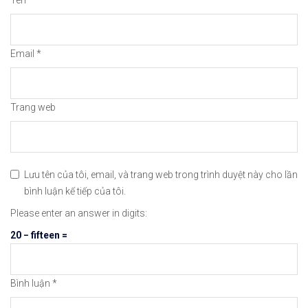
✅𝘔ở 𝘵à𝘪 𝘬𝘩𝘰ả𝘯 𝘵𝘳ê𝘯 𝘴à𝘯 𝘯ổ𝘪 𝘵𝘪ế𝘯𝘨 𝘐𝘊𝘔𝘢𝘳𝘬𝘦
👉Xem cách mở tài khoản trên sàn ICMarkets: http
Email
*
👉Xem cách Nạp/Rút tiền từ sàn ICMarkets dễ nhất
👉Xem cách Đặt Lệnh, Đóng Lệnh và CopyTrade với 
Trang web
🔗https://chungkhoanforex.com/24-02-2021-nasdaq-
😘Cảm ơn bạn đã xem thông tin😘🍀🤗Chúc bạn giao 
Lưu tên của tôi, email, và trang web trong trình duyệt này cho lần
bình luận kế tiếp của tôi.
#icmarkets #exness #taichinh #dautu #chungkhoan 
Please enter an answer in digits:
20 − fifteen =
Bình luận
*