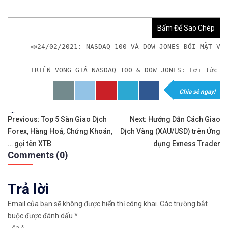
Bấm Để Sao Chép
📣24/02/2021: NASDAQ 100 VÀ DOW JONES ĐỐI MẶT VỚ
TRIỂN VỌNG GIÁ NASDAQ 100 & DOW JONES: Lợi tức k
Chia sẻ ngay!
𝘟𝘦𝘮 𝘤𝘩𝘪 𝘵𝘪ế𝘵: https://chungkhoanforex.com/2
Tags:
Điều
✨🏆Đầ𝐮 𝐭ư 𝐯à 𝐋ướ𝐭 𝐬ó𝐧𝐠 𝐜á𝐜 𝐜ổ 𝐩𝐡𝐢ế𝐮 𝐭𝐫ê𝐧 𝐭𝐡ị 𝐭𝐫ườ𝐧𝐠 𝐂
Previous:
Top 5 Sàn Giao Dịch
Next:
Hướng Dẫn Cách Giao
Forex, Hàng Hoá, Chứng Khoán,
Dịch Vàng (XAU/USD) trên Ứng
hướng
✅𝘔ở 𝘵à𝘪 𝘬𝘩𝘰ả𝘯 𝘵𝘳ê𝘯 𝘴à𝘯 𝘌𝘹𝘯𝘦𝘴𝘴 𝘜𝘺 𝘛í𝘯 𝘷
… gọi tên XTB
dụng Exness Trader
Comments (0)
bài
👉Sàn hỗ trợ giao dịch hơn 100+ cổ phiếu nổi tiế
viết
Trả lời
👉Thuộc top 3 sàn nổi tiếng thế giới, được nhiều
Email của bạn sẽ không được hiển thị công khai.
Các trường bắt
👉Xem hướng dẫn đầy đủ tại: https://chungkhoanfo
buộc được đánh dấu
*
Tên
*