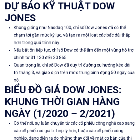
DỰ BÁO KỸ THUẬT DOW
JONES
Không giống như Nasdaq 100, chỉ số Dow Jones đã có thể
chạm tới gần mức kỷ lục, và tạo ra một loạt các bấc dài thấp
hơn trong quá trình này.
Nếu bất ổn tiếp tục, chỉ số Dow có thể tìm đến một vùng hỗ trợ
chính từ 31.130 đến 30.865.
Quan trọng là, chỉ số Dow đã duy trì đường xu hướng kéo dài
từ tháng 3, và giao dịch trên mức trung bình động 50 ngày của
nó.
BIỂU ĐỒ GIÁ DOW JONES:
KHUNG THỜI GIAN HÀNG
NGÀY (1/2020 – 2/2021)
Có thể nói, sự luân chuyển từ các cổ phiếu công nghệ cao sang
các cổ phiếu có giá trị hợp lý hơn, hoặc các cổ phiếu công
nghiệp, đang diễn ra do những thay đổi về mặt cơ bản của thị