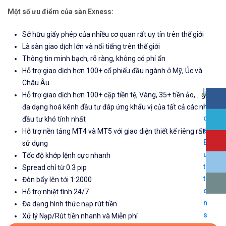
Một số ưu điểm của sàn Exness:
Sở hữu giấy phép của nhiều cơ quan rất uy tín trên thế giới
Là sàn giao dịch lớn và nổi tiếng trên thế giới
Thông tin minh bạch, rõ ràng, không có phí ẩn
Hỗ trợ giao dịch hơn 100+ cổ phiếu đầu ngành ở Mỹ, Úc và
Châu Âu
Hỗ trợ giao dịch hơn 100+ cặp tiền tệ, Vàng, 35+ tiền ảo,... giúp
đa dạng hoá kênh đầu tư đáp ứng khẩu vị của tất cả các nhà
đầu tư khó tính nhất
Hỗ trợ nền tảng MT4 và MT5 với giao diện thiết kế riêng rất dễ
sử dụng
Tốc độ khớp lệnh cực nhanh
Spread chỉ từ 0.3 pip
Đòn bẩy lên tới 1:2000
Hỗ trợ nhiệt tình 24/7
Đa dạng hình thức nạp rút tiền
Xử lý Nạp/Rút tiền nhanh và Miễn phí