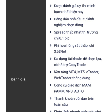
Được đánh giá uy tín, minh
bạch nhất hiện nay
Đông đảo nhà đầu tư kinh
nghiệm chọn dùng
Spread thấp nhất thị trường,
chỉ 0.1 pip
Phí hoa hồng rất thấp, chỉ
3.5$/lot
Đa dạng tài khoản để chọn lựa,
có hỗ trợ CopyTrade
Nền tảng MT4, MT5, cTrader,
WebTrader thông dụng
Đánh giá
Công cụ giao dịch MAM,
PAMM, VPS, AUTO
Thanh khoản dồi dào trên
toàn cầu
Khớp lệnh nhanh nhờ máy chủ