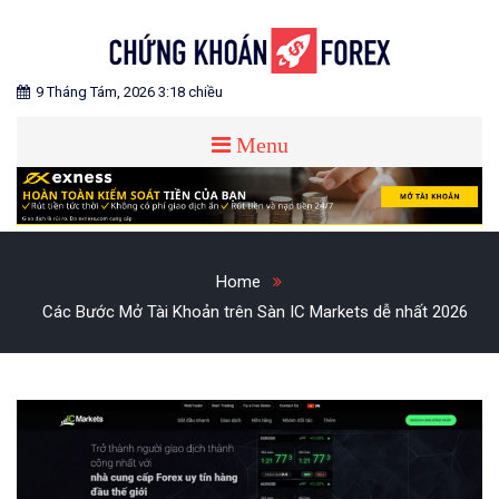
Skip
to
content
Blog chia sẻ về Chứng Khoán và Forex
CHỨNG KHOÁN FOREX
9 Tháng Tám, 2026 3:18 chiều
Menu
Home
Các Bước Mở Tài Khoản trên Sàn IC Markets dễ nhất 2026