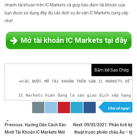
nhanh tài khoản trên IC Markets và giúp bảo đảm tài khoản của
bạn được sử dụng đầy đủ các dịch vụ do sàn IC Markets cung cấp
nhé!
Mở tài khoản IC Markets tại đây
Bấm Để Sao Chép
📣CÁC BƯỚC MỞ TÀI KHOẢN TRÊN SÀN IC MARKETS DỄ N
IC Markets hiện đang là sàn giao dịch xếp hạng n
Chia sẻ ngay!
𝘟𝘦𝘮 𝘤𝘩𝘪 𝘵𝘪ế𝘵: https://chungkhoanforex.com/ca
Tags:
Điều
✨🏆𝐌ở 𝐭à𝐢 𝐤𝐡𝐨ả𝐧 𝐠𝐢𝐚𝐨 𝐝ị𝐜𝐡 𝐭ạ𝐢 𝐜á𝐜 𝐬à𝐧 𝐭ố𝐭 𝐧𝐡ấ𝐭 𝐭𝐡ế 𝐠𝐢ớ
Previous:
Hướng Dẫn Cách Xác
Next:
09/03/2021: Phân tích kỹ
Minh Tài Khoản IC Markets Mới
thuật trước phiên châu Âu – tỷ