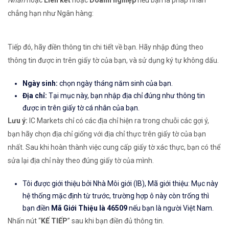
Nhân
hoặc
Liên kết
hoặc
Doanh nghiệp
nếu bạn là pháp nhân
chẳng hạn như Ngân hàng:
Tiếp đó, hãy điền thông tin chi tiết về bạn. Hãy nhập đúng theo
thông tin được in trên giấy tờ của bạn, và sử dụng ký tự không dấu.
Ngày sinh:
chọn ngày tháng năm sinh của bạn.
Địa chỉ:
Tại mục này, bạn nhập địa chỉ đúng như thông tin
được in trên giấy tờ cá nhân của bạn.
Lưu ý:
IC Markets chỉ có các địa chỉ hiện ra trong chuỗi các gợi ý,
bạn hãy chọn địa chỉ giống với địa chỉ thực trên giấy tờ của bạn
nhất. Sau khi hoàn thành việc cung cấp giấy tờ xác thực, bạn có thể
sửa lại địa chỉ này theo đúng giấy tờ của mình.
Tôi được giới thiệu bởi Nhà Môi giới (IB), Mã giới thiệu: Mục này
hệ thống mặc định từ trước, trường hợp ô này còn trống thì
bạn điền
Mã Giới Thiệu là 46509
nếu bạn là người Việt Nam.
Nhấn nút “
KẾ TIẾP
” sau khi bạn điền đủ thông tin.