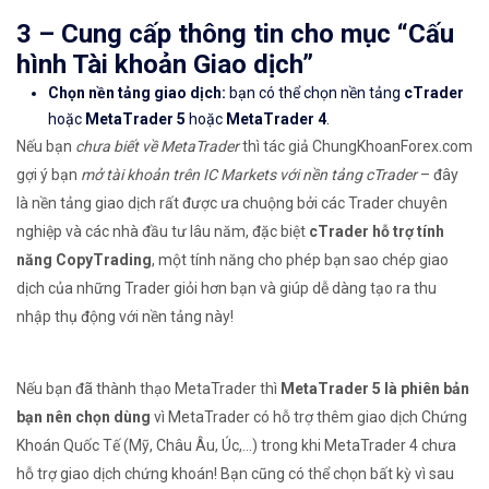
3 – Cung cấp thông tin cho mục “Cấu
hình Tài khoản Giao dịch”
Chọn nền tảng giao dịch:
bạn có thể chọn nền tảng
cTrader
hoặc
MetaTrader 5
hoặc
MetaTrader 4
.
Nếu bạn
chưa biết về MetaTrader
thì tác giả ChungKhoanForex.com
gợi ý bạn
mở tài khoản trên IC Markets với nền tảng cTrader
– đây
là nền tảng giao dịch rất được ưa chuộng bởi các Trader chuyên
nghiệp và các nhà đầu tư lâu năm, đặc biệt
cTrader hỗ trợ tính
năng CopyTrading
, một tính năng cho phép bạn sao chép giao
dịch của những Trader giỏi hơn bạn và giúp dễ dàng tạo ra thu
nhập thụ động với nền tảng này!
Nếu bạn đã thành thạo MetaTrader thì
MetaTrader 5 là phiên bản
bạn nên chọn dùng
vì MetaTrader có hỗ trợ thêm giao dịch Chứng
Khoán Quốc Tế (Mỹ, Châu Âu, Úc,…) trong khi MetaTrader 4 chưa
hỗ trợ giao dịch chứng khoán! Bạn cũng có thể chọn bất kỳ vì sau