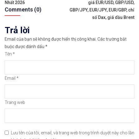
hướng
✅𝘔ở 𝘵à𝘪 𝘬𝘩𝘰ả𝘯 𝘵𝘳ê𝘯 𝘴à𝘯 𝘧𝘰𝘳𝘦𝘹 𝘌𝘹𝘯𝘦𝘴𝘴 𝘜
Nhất 2026
giá EUR/USD, GBP/USD,
Comments (0)
bài
GBP/JPY, EUR/JPY, EUR/GBP, chỉ
✅𝘔ở 𝘵à𝘪 𝘬𝘩𝘰ả𝘯 𝘵𝘳ê𝘯 𝘴à𝘯 𝘐𝘊𝘔𝘢𝘳𝘬𝘦𝘵𝘴 𝘯ổ𝘪 𝘵𝘪ế
số Dax, giá dầu Brent
viết
Trả lời
✅𝘔ở 𝘵à𝘪 𝘬𝘩𝘰ả𝘯 𝘵𝘳ê𝘯 𝘴à𝘯 𝘉𝘪𝘯𝘢𝘯𝘤𝘦 𝘯ổ𝘪 𝘵𝘪ế𝘯𝘨 𝘯
Email của bạn sẽ không được hiển thị công khai.
Các trường bắt
🔗https://chungkhoanforex.com/cac-buoc-mo-tai-kh
buộc được đánh dấu
*
Tên
*
😘Cảm ơn bạn đã xem thông tin😘🍀🤗Chúc bạn giao 
#icmarkets #binance #exness #taichinh #dautu #fo
Email
*
Trang web
Lưu tên của tôi, email, và trang web trong trình duyệt này cho lần