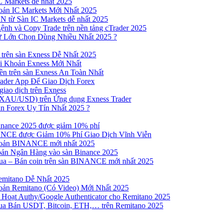
 Markets dễ nhất 2025
ản IC Markets Mới Nhất 2025
từ Sàn IC Markets dễ nhất 2025
nh và Copy Trade trên nền tảng cTrader 2025
ư Lớn Chọn Dùng Nhiều Nhất 2025 ?
trên sàn Exness Dễ Nhất 2025
 Khoản Exness Mới Nhất
n trên sàn Exness An Toàn Nhất
ader App Để Giao Dịch Forex
iao dịch trên Exness
XAU/USD) trên Ứng dụng Exness Trader
n Forex Uy Tín Nhất 2025 ?
inance 2025 được giảm 10% phí
NCE được Giảm 10% Phí Giao Dịch Vĩnh Viễn
oản BINANCE mới nhất 2025
ản Ngân Hàng vào sàn Binance 2025
 Mua – Bán coin trên sàn BINANCE mới nhất 2025
emitano Dễ Nhất 2025
ản Remitano (Có Video) Mới Nhất 2025
Hoạt Authy/Google Authenticator cho Remitano 2025
a Bán USDT, Bitcoin, ETH,… trên Remitano 2025