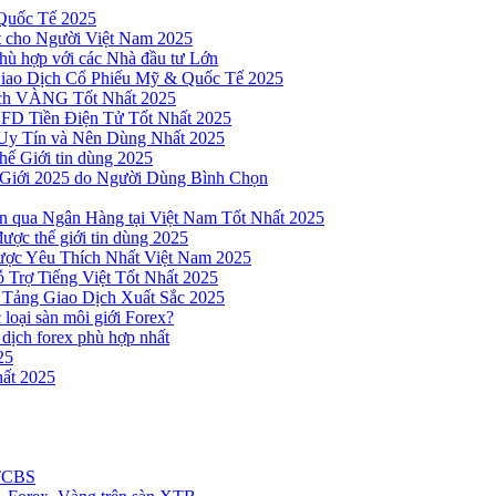
Quốc Tế 2025
t cho Người Việt Nam 2025
hù hợp với các Nhà đầu tư Lớn
Giao Dịch Cổ Phiếu Mỹ & Quốc Tế 2025
ịch VÀNG Tốt Nhất 2025
 CFD Tiền Điện Tử Tốt Nhất 2025
Uy Tín và Nên Dùng Nhất 2025
hế Giới tin dùng 2025
 Giới 2025 do Người Dùng Bình Chọn
n qua Ngân Hàng tại Việt Nam Tốt Nhất 2025
ược thế giới tin dùng 2025
Được Yêu Thích Nhất Việt Nam 2025
 Trợ Tiếng Việt Tốt Nhất 2025
 Tảng Giao Dịch Xuất Sắc 2025
loại sàn môi giới Forex?
 dịch forex phù hợp nhất
25
ất 2025
 TCBS