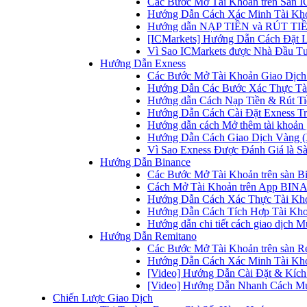
Các Bước Mở Tài Khoản trên Sàn IC
Hướng Dẫn Cách Xác Minh Tài Kho
Hướng dẫn NẠP TIỀN và RÚT TIỀN 
[ICMarkets] Hướng Dẫn Cách Đặt Lệ
Vì Sao ICMarkets được Nhà Đầu T
Hướng Dẫn Exness
Các Bước Mở Tài Khoản Giao Dịch 
Hướng Dẫn Các Bước Xác Thực Tài
Hướng dẫn Cách Nạp Tiền & Rút Tiề
Hướng Dẫn Cách Cài Đặt Exness Tr
Hướng dẫn cách Mở thêm tài khoản g
Hướng Dẫn Cách Giao Dịch Vàng (
Vì Sao Exness Được Đánh Giá là Sà
Hướng Dẫn Binance
Các Bước Mở Tài Khoản trên sàn B
Cách Mở Tài Khoản trên App BINA
Hướng Dẫn Cách Xác Thực Tài Kh
Hướng Dẫn Cách Tích Hợp Tài Kho
Hướng dẫn chi tiết cách giao dịch
Hướng Dẫn Remitano
Các Bước Mở Tài Khoản trên sàn R
Hướng Dẫn Cách Xác Minh Tài Kho
[Video] Hướng Dẫn Cài Đặt & Kích 
[Video] Hướng Dẫn Nhanh Cách Mu
Chiến Lược Giao Dịch