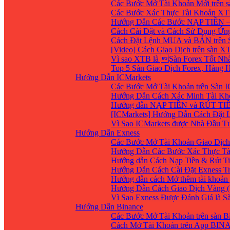
Các Bước Mở Tài Khoản Mới trên 
Các Bước Xác Thực Tài Khoản XT
Hướng Dẫn Các Bước NẠP TIỀN –
Cách Cài Đặt và Cách Sử Dụng Ứ
Cách Đặt Lệnh MUA và BÁN trên 
[Video] Cách Giao Dịch trên sàn XT
Vì sao XTB là Sàn Forex Tốt Nhất
Top 5 Sàn Giao Dịch Forex, Hàng
Hướng Dẫn ICMarkets
Các Bước Mở Tài Khoản trên Sàn IC
Hướng Dẫn Cách Xác Minh Tài Kho
Hướng dẫn NẠP TIỀN và RÚT TIỀN 
[ICMarkets] Hướng Dẫn Cách Đặt Lệ
Vì Sao ICMarkets được Nhà Đầu T
Hướng Dẫn Exness
Các Bước Mở Tài Khoản Giao Dịch 
Hướng Dẫn Các Bước Xác Thực Tà
Hướng dẫn Cách Nạp Tiền & Rút Ti
Hướng Dẫn Cách Cài Đặt Exness Tr
Hướng dẫn cách Mở thêm tài khoản g
Hướng Dẫn Cách Giao Dịch Vàng (
Vì Sao Exness Được Đánh Giá là S
Hướng Dẫn Binance
Các Bước Mở Tài Khoản trên sàn B
Cách Mở Tài Khoản trên App BIN