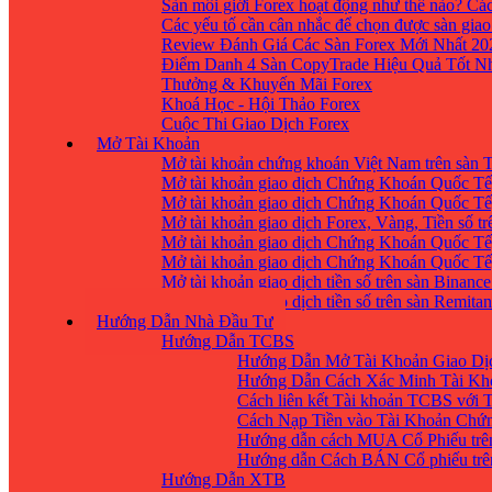
Sàn môi giới Forex hoạt động như thế nào? Các
Các yếu tố cần cân nhắc để chọn được sàn giao
Review Đánh Giá Các Sàn Forex Mới Nhất 20
Điểm Danh 4 Sàn CopyTrade Hiệu Quả Tốt Nh
Thưởng & Khuyến Mãi Forex
Khoá Học - Hội Thảo Forex
Cuộc Thi Giao Dịch Forex
Mở Tài Khoản
Mở tài khoản chứng khoán Việt Nam trên sàn
Mở tài khoản giao dịch Chứng Khoán Quốc Tế
Mở tài khoản giao dịch Chứng Khoán Quốc Tế,
Mở tài khoản giao dịch Forex, Vàng, Tiền số tr
Mở tài khoản giao dịch Chứng Khoán Quốc Tế,
Mở tài khoản giao dịch Chứng Khoán Quốc Tế
Mở tài khoản giao dịch tiền số trên sàn Binanc
Mở tài khoản giao dịch tiền số trên sàn Remita
Hướng Dẫn Nhà Đầu Tư
Hướng Dẫn TCBS
Hướng Dẫn Mở Tài Khoản Giao Dịc
Hướng Dẫn Cách Xác Minh Tài Kh
Cách liên kết Tài khoản TCBS với 
Cách Nạp Tiền vào Tài Khoản Chứ
Hướng dẫn cách MUA Cổ Phiếu trê
Hướng dẫn Cách BÁN Cổ phiếu trên
Hướng Dẫn XTB