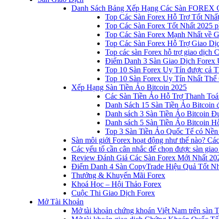
Danh Sách Bảng Xếp Hạng Các Sàn FOREX 
Top Các Sàn Forex Hỗ Trợ Tốt Nhấ
Top Các Sàn Forex Tốt Nhất 2025 p
Top Các Sàn Forex Mạnh Nhất về 
Top Các Sàn Forex Hỗ Trợ Giao D
Top các sàn Forex hỗ trợ giao dịch
Điểm Danh 3 Sàn Giao Dịch Forex 
Top 10 Sàn Forex Uy Tín được cả T
Top 10 Sàn Forex Uy Tín Nhất Thế
Xếp Hạng Sàn Tiền Ảo Bitcoin 2025
Các Sàn Tiền Ảo Hỗ Trợ Thanh Toá
Danh Sách 15 Sàn Tiền Ảo Bitcoin đ
Danh sách 3 Sàn Tiền Ảo Bitcoin 
Danh sách 5 Sàn Tiền Ảo Bitcoin Hỗ
Top 3 Sàn Tiền Ảo Quốc Tế có Nền
Sàn môi giới Forex hoạt động như thế nào? Các 
Các yếu tố cần cân nhắc để chọn được sàn giao
Review Đánh Giá Các Sàn Forex Mới Nhất 20
Điểm Danh 4 Sàn CopyTrade Hiệu Quả Tốt Nh
Thưởng & Khuyến Mãi Forex
Khoá Học – Hội Thảo Forex
Cuộc Thi Giao Dịch Forex
Mở Tài Khoản
Mở tài khoản chứng khoán Việt Nam trên sàn