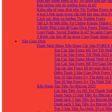
Đòn bẩy trong forex là gì? Sử dụng đòn bẩy nh
Bán khống trên thị trường forex là gì?
Kiếm tiền từ giao dịch trên Thị Trường Forex 
4 loại Lệnh quan trọng cần biết khi giao dịch F
Cách xác định xu hướng Thị Trường Forex
Tiết Lộ Bí Mật Đầu Tư Chứng Khoán Thành C
9 Bước Phải Làm để Giao Dịch Forex Thành 
CopyTrade, Social Trading là gì? So sánh Cop
3 Bước cần làm để áp dụng CopyTrade thành 
Sàn Giao Dịch
Danh Sách Bảng Xếp Hạng Các Sàn FOREX 
Top Các Sàn Forex Hỗ Trợ Tốt Nhấ
Top Các Sàn Forex Tốt Nhất 2025 p
Top Các Sàn Forex Mạnh Nhất về 
Top Các Sàn Forex Hỗ Trợ Giao D
Top các sàn Forex hỗ trợ giao dịch
Điểm Danh 3 Sàn Giao Dịch Forex
Top 10 Sàn Forex Uy Tín được cả T
Top 10 Sàn Forex Uy Tín Nhất Thế
Xếp Hạng Sàn Tiền Ảo Bitcoin 2025
Các Sàn Tiền Ảo Hỗ Trợ Thanh Toá
Danh Sách 15 Sàn Tiền Ảo Bitcoin đ
Danh sách 3 Sàn Tiền Ảo Bitcoin 
Danh sách 5 Sàn Tiền Ảo Bitcoin H
Top 3 Sàn Tiền Ảo Quốc Tế có Nền