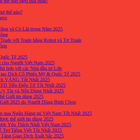
ư thế nào hiệu quả nhất?
như thế nào?
orex
ông và Có Lãi trong Năm 2025
Công
yTrade với Trade bằng Robot và Tự Trade
công
Quốc Tế 2025
t cho Người Việt Nam 2025
hù hợp với các Nhà đầu tư Lớn
Giao Dịch Cổ Phiếu Mỹ & Quốc Tế 2025
ịch VÀNG Tốt Nhất 2025
 CFD Tiền Điện Tử Tốt Nhất 2025
 Uy Tín và Nên Dùng Nhất 2025
hế Giới tin dùng 2025
 Giới 2025 do Người Dùng Bình Chọn
n qua Ngân Hàng tại Việt Nam Tốt Nhất 2025
ược thế giới tin dùng 2025
Được Yêu Thích Nhất Việt Nam 2025
ỗ Trợ Tiếng Việt Tốt Nhất 2025
 Tảng Giao Dịch Xuất Sắc 2025