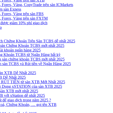
, Forex, Vàng trên sàn XTB
 Forex, Vàng, CopyTrade trên sàn ICMarkets
ên sàn Exness
 Forex, Vàng trên sàn FBS
, Forex, Vàng trên sàn FXTM
e được giảm 10% phí giao dịch
no
h Chứng Khoán Trên Sàn TCBS dễ nhất 2025
oản Chứng Khoán TCBS mới nhất 2025
Tài khoản ngân hàng 2025
ng Khoán TCBS từ Ngân Hàng bất kỳ
n sàn chứng khoán TCBS mới nhất 2025
 sàn TCBS và Rút tiền về Ngân Hàng 2025
sàn XTB Dễ Nhất 2025
B Dễ Nhất 2025
 RÚT TIỀN từ sàn XTB Mới Nhất 2025
ng Dụng xSTATION của sàn XTB 2025
Sàn XTB mới nhất 2025
B với xStation dễ nhất 2025
 để giao dịch trong năm 2025 ?
Hoá, Chứng Khoán, … gọi tên XTB