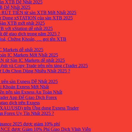
sàn XTB Dễ Nhất 2025
B Dễ Nhất 2025
 RÚT TIỀN từ sàn XTB Mới Nhất 2025
ng Dụng xSTATION của sàn XTB 2025
Sàn XTB mới nhất 2025
B với xStation dễ nhất 2025
 để giao dịch trong năm 2025 ?
 Hoá, Chứng Khoán, … gọi tên XTB
 Markets dễ nhất 2025
ản IC Markets Mới Nhất 2025
từ Sàn IC Markets dễ nhất 2025
nh và Copy Trade trên nền tảng cTrader 2025
ư Lớn Chọn Dùng Nhiều Nhất 2025 ?
trên sàn Exness Dễ Nhất 2025
i Khoản Exness Mới Nhất
ền trên sàn Exness An Toàn Nhất
ader App Để Giao Dịch Forex
iao dịch trên Exness
XAU/USD) trên Ứng dụng Exness Trader
àn Forex Uy Tín Nhất 2025 ?
inance 2025 được giảm 10% phí
ANCE được Giảm 10% Phí Giao Dịch Vĩnh Viễn