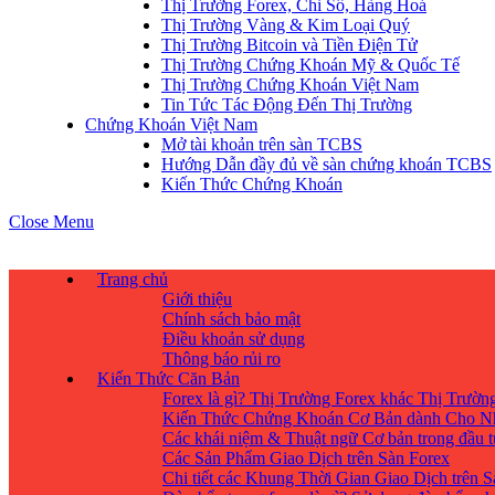
Thị Trường Forex, Chỉ Số, Hàng Hoá
Thị Trường Vàng & Kim Loại Quý
Thị Trường Bitcoin và Tiền Điện Tử
Thị Trường Chứng Khoán Mỹ & Quốc Tế
Thị Trường Chứng Khoán Việt Nam
Tin Tức Tác Động Đến Thị Trường
Chứng Khoán Việt Nam
Mở tài khoản trên sàn TCBS
Hướng Dẫn đầy đủ về sàn chứng khoán TCBS
Kiến Thức Chứng Khoán
Close Menu
Trang chủ
Giới thiệu
Chính sách bảo mật
Điều khoản sử dụng
Thông báo rủi ro
Kiến Thức Căn Bản
Forex là gì? Thị Trường Forex khác Thị Trườ
Kiến Thức Chứng Khoán Cơ Bản dành Cho N
Các khái niệm & Thuật ngữ Cơ bản trong đầu 
Các Sản Phẩm Giao Dịch trên Sàn Forex
Chi tiết các Khung Thời Gian Giao Dịch trên 