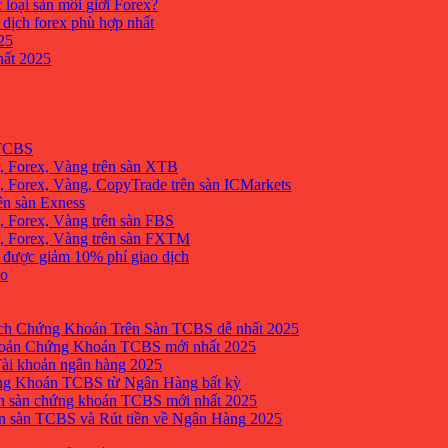
 loại sàn môi giới Forex?
 dịch forex phù hợp nhất
25
ất 2025
 TCBS
, Forex, Vàng trên sàn XTB
 Forex, Vàng, CopyTrade trên sàn ICMarkets
ên sàn Exness
 Forex, Vàng trên sàn FBS
, Forex, Vàng trên sàn FXTM
e được giảm 10% phí giao dịch
no
h Chứng Khoán Trên Sàn TCBS dễ nhất 2025
oản Chứng Khoán TCBS mới nhất 2025
Tài khoản ngân hàng 2025
ng Khoán TCBS từ Ngân Hàng bất kỳ
n sàn chứng khoán TCBS mới nhất 2025
 sàn TCBS và Rút tiền về Ngân Hàng 2025