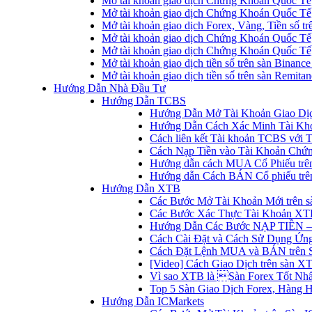
Mở tài khoản giao dịch Chứng Khoán Quốc Tế
Mở tài khoản giao dịch Chứng Khoán Quốc Tế,
Mở tài khoản giao dịch Forex, Vàng, Tiền số tr
Mở tài khoản giao dịch Chứng Khoán Quốc Tế,
Mở tài khoản giao dịch Chứng Khoán Quốc Tế
Mở tài khoản giao dịch tiền số trên sàn Binanc
Mở tài khoản giao dịch tiền số trên sàn Remita
Hướng Dẫn Nhà Đầu Tư
Hướng Dẫn TCBS
Hướng Dẫn Mở Tài Khoản Giao Dịc
Hướng Dẫn Cách Xác Minh Tài Kh
Cách liên kết Tài khoản TCBS với 
Cách Nạp Tiền vào Tài Khoản Chứ
Hướng dẫn cách MUA Cổ Phiếu trê
Hướng dẫn Cách BÁN Cổ phiếu trên
Hướng Dẫn XTB
Các Bước Mở Tài Khoản Mới trên 
Các Bước Xác Thực Tài Khoản XT
Hướng Dẫn Các Bước NẠP TIỀN –
Cách Cài Đặt và Cách Sử Dụng Ứ
Cách Đặt Lệnh MUA và BÁN trên 
[Video] Cách Giao Dịch trên sàn XT
Vì sao XTB là Sàn Forex Tốt Nhất
Top 5 Sàn Giao Dịch Forex, Hàng 
Hướng Dẫn ICMarkets