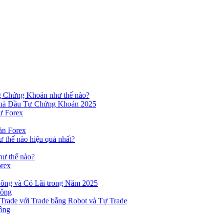
ng Chứng Khoán như thế nào?
hà Đầu Tư Chứng Khoán 2025
ư Forex
àn Forex
ư thế nào hiệu quả nhất?
hư thế nào?
orex
ông và Có Lãi trong Năm 2025
Công
yTrade với Trade bằng Robot và Tự Trade
ông