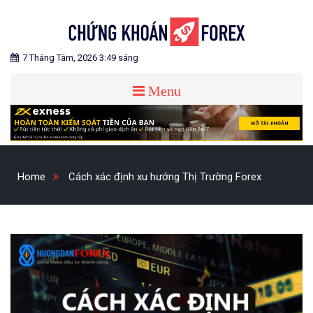
Skip
to
content
Blog chia sẻ về Chứng Khoán và Forex
CHỨNG KHOÁN FOREX
7 Tháng Tám, 2026 3:49 sáng
Menu
Home
Cách xác định xu hướng Thị Trường Forex