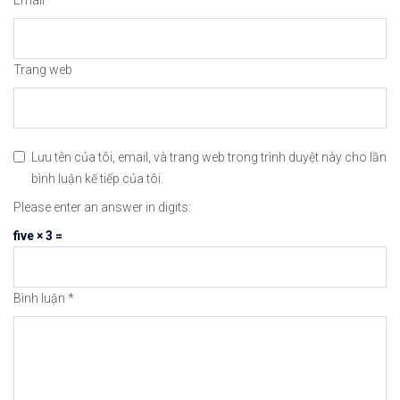
Email
*
#icmarkets #binance #exness #taichinh #dautu #fo
Trang web
Lưu tên của tôi, email, và trang web trong trình duyệt này cho lần
bình luận kế tiếp của tôi.
Please enter an answer in digits:
five × 3 =
Bình luận
*