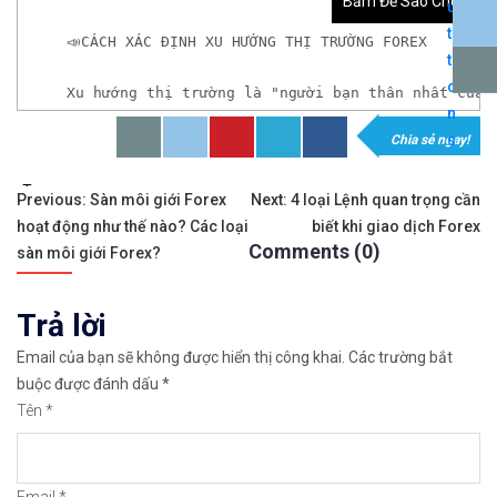
Bấm Để Sao Chép
📣CÁCH XÁC ĐỊNH XU HƯỚNG THỊ TRƯỜNG FOREX
Xu hướng thị trường là "người bạn thân nhất của 
Chia sẻ ngay!
𝘟𝘦𝘮 𝘤𝘩𝘪 𝘵𝘪ế𝘵: https://chungkhoanforex.com/cac
Tags:
Điều
✨🏆𝐌ở 𝐭à𝐢 𝐤𝐡𝐨ả𝐧 𝐠𝐢𝐚𝐨 𝐝ị𝐜𝐡 𝐭ạ𝐢 𝐜á𝐜 𝐬à𝐧 𝐭ố𝐭 𝐧𝐡ấ𝐭 𝐭𝐡ế 𝐠𝐢ớ
Previous:
Sàn môi giới Forex
Next:
4 loại Lệnh quan trọng cần
hoạt động như thế nào? Các loại
biết khi giao dịch Forex
hướng
✅𝘔ở 𝘵à𝘪 𝘬𝘩𝘰ả𝘯 𝘵𝘳ê𝘯 𝘴à𝘯 𝘧𝘰𝘳𝘦𝘹 𝘌𝘹𝘯𝘦𝘴𝘴 𝘜
Comments (0)
sàn môi giới Forex?
bài
✅𝘔ở 𝘵à𝘪 𝘬𝘩𝘰ả𝘯 𝘵𝘳ê𝘯 𝘴à𝘯 𝘐𝘊𝘔𝘢𝘳𝘬𝘦𝘵𝘴 𝘯ổ𝘪 𝘵𝘪ế
Trả lời
viết
✅𝘔ở 𝘵à𝘪 𝘬𝘩𝘰ả𝘯 𝘵𝘳ê𝘯 𝘴à𝘯 𝘉𝘪𝘯𝘢𝘯𝘤𝘦 𝘯ổ𝘪 𝘵𝘪ế𝘯𝘨 𝘯
Email của bạn sẽ không được hiển thị công khai.
Các trường bắt
buộc được đánh dấu
*
🔗https://chungkhoanforex.com/cach-xac-dinh-xu-h
Tên
*
😘Cảm ơn bạn đã xem thông tin😘🍀🤗Chúc bạn giao 