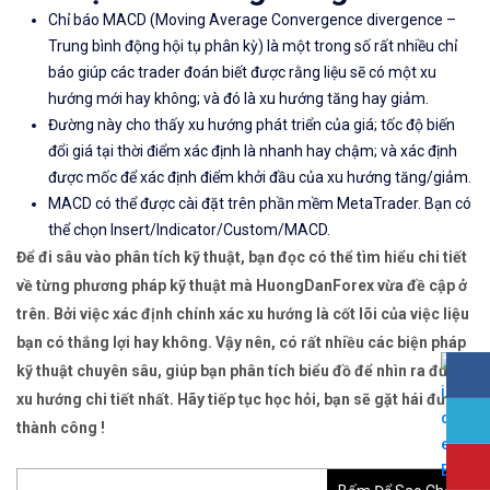
Chỉ báo MACD (Moving Average Convergence divergence –
Trung bình động hội tụ phân kỳ) là một trong số rất nhiều chỉ
báo giúp các trader đoán biết được rằng liệu sẽ có một xu
hướng mới hay không; và đó là xu hướng tăng hay giảm.
Đường này cho thấy xu hướng phát triển của giá; tốc độ biến
đổi giá tại thời điểm xác định là nhanh hay chậm; và xác định
được mốc để xác định điểm khởi đầu của xu hướng tăng/giảm.
MACD có thể được cài đặt trên phần mềm MetaTrader. Bạn có
thể chọn Insert/Indicator/Custom/MACD.
Để đi sâu vào phân tích kỹ thuật, bạn đọc có thể tìm hiểu chi tiết
về từng phương pháp kỹ thuật mà HuongDanForex vừa đề cập ở
trên. Bởi việc xác định chính xác xu hướng là cốt lõi của việc liệu
bạn có thắng lợi hay không. Vậy nên, có rất nhiều các biện pháp
kỹ thuật chuyên sâu, giúp bạn phân tích biểu đồ để nhìn ra được
xu hướng chi tiết nhất. Hãy tiếp tục học hỏi, bạn sẽ gặt hái được
thành công !