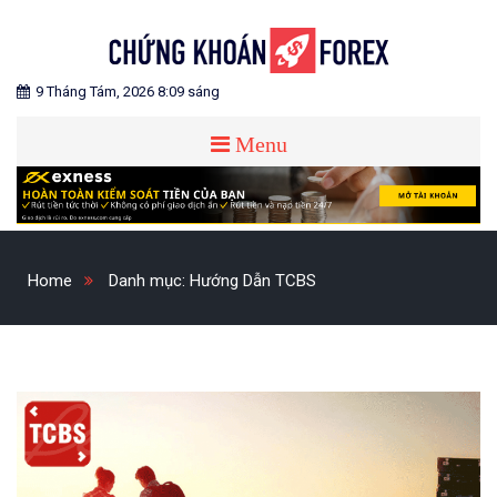
Skip
to
content
Blog chia sẻ về Chứng Khoán và Forex
CHỨNG KHOÁN FOREX
9 Tháng Tám, 2026 8:09 sáng
Menu
Home
Danh mục:
Hướng Dẫn TCBS