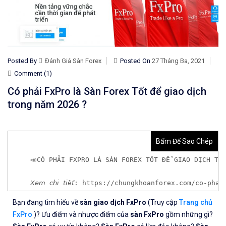
Posted By
Đánh Giá Sàn Forex
Posted On
27 Tháng Ba, 2021
Comment (1)
Có phải FxPro là Sàn Forex Tốt để giao dịch
trong năm 2026 ?
Bấm Để Sao Chép
📣CÓ PHẢI FXPRO LÀ SÀN FOREX TỐT ĐỂ GIAO DỊCH TR
𝘟𝘦𝘮 𝘤𝘩𝘪 𝘵𝘪ế𝘵: https://chungkhoanforex.com/co
Bạn đang tìm hiểu về
sàn giao dịch FxPro
(Truy cập
Trang chủ
✨🏆𝐌ở 𝐭à𝐢 𝐤𝐡𝐨ả𝐧 𝐠𝐢𝐚𝐨 𝐝ị𝐜𝐡 𝐭ạ𝐢 𝐜á𝐜 𝐬à𝐧 𝐭ố𝐭 𝐧𝐡ấ𝐭 𝐭𝐡ế 𝐠𝐢ớ
FxPro
)? Ưu điểm và nhược điểm của
sàn FxPro
gồm những gì?