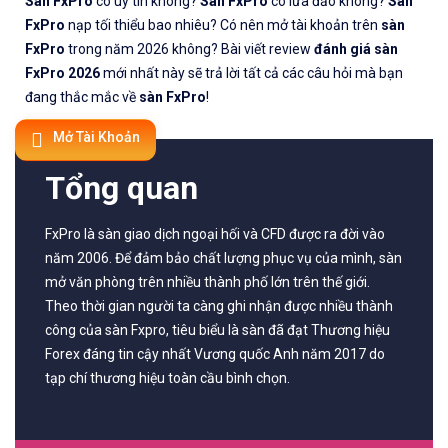
Sàn FxPro
có uy tín không?
Sàn FxPro
có lừa đảo không?
Sàn
✅𝘔ở 𝘵à𝘪 𝘬𝘩𝘰ả𝘯 𝘵𝘳ê𝘯 𝘴à𝘯 𝘧𝘰𝘳𝘦𝘹 𝘌𝘹𝘯𝘦𝘴𝘴 𝘜
FxPro
nạp tối thiểu bao nhiêu? Có nên mở tài khoản trên
sàn
FxPro
trong năm 2026 không? Bài viết review
đánh giá sàn
✅𝘔ở 𝘵à𝘪 𝘬𝘩𝘰ả𝘯 𝘵𝘳ê𝘯 𝘴à𝘯 𝘐𝘊𝘔𝘢𝘳𝘬𝘦𝘵𝘴 𝘯ổ𝘪 𝘵𝘪ế
FxPro 2026
mới nhất này sẽ trả lời tất cả các câu hỏi mà bạn
đang thắc mắc về
sàn FxPro
!
✅𝘔ở 𝘵à𝘪 𝘬𝘩𝘰ả𝘯 𝘵𝘳ê𝘯 𝘴à𝘯 𝘉𝘪𝘯𝘢𝘯𝘤𝘦 𝘯ổ𝘪 𝘵𝘪ế𝘯𝘨 𝘯
Mở Tài Khoản
🔗https://chungkhoanforex.com/co-phai-fxpro-la-s
Tổng quan
😘Cảm ơn bạn đã xem thông tin😘🍀🤗Chúc bạn giao 
FxPro là sàn giao dịch ngoại hối và CFD được ra đời vào
#icmarkets #binance #exness #taichinh #dautu #fo
năm 2006. Để đảm bảo chất lượng phục vụ của mình, sàn
mở văn phòng trên nhiều thành phố lớn trên thế giới.
Theo thời gian người ta càng ghi nhận được nhiều thành
công của sàn Fxpro, tiêu biểu là sàn đã đạt Thương hiệu
Forex đáng tin cậy nhất Vương quốc Anh năm 2017 do
tạp chí thương hiệu toàn cầu bình chọn.