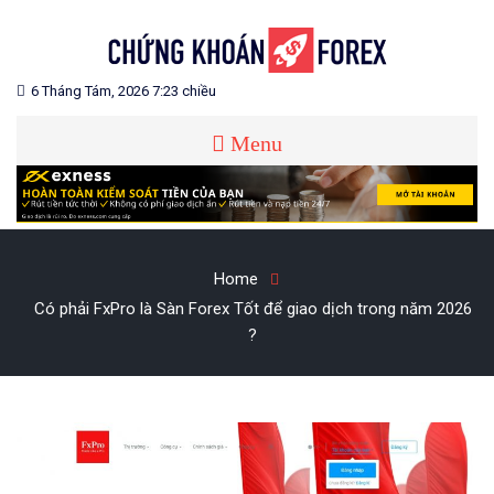
Blog chia sẻ về Chứng Khoán và Forex
CHỨNG KHOÁN FOREX
6 Tháng Tám, 2026 7:23 chiều
Menu
Home
Có phải FxPro là Sàn Forex Tốt để giao dịch trong năm 2026
?