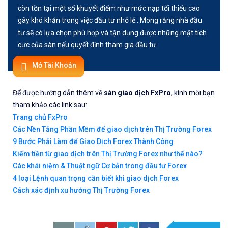
còn tồn tại một số khuyết điểm như mức nạp tối thiểu cao
gây khó khăn trong việc đầu tư nhỏ lẻ...Mong rằng nhà đầu
tư sẽ có lựa chọn phù hợp và tận dụng được những mặt tích
cực của sàn nếu quyết định tham gia đầu tư.
Mở Tài Khoản
Để được hướng dẫn thêm về
sàn giao dịch FxPro
, kính mời bạn
tham khảo các link sau:
Trang chủ FxPro
Các Nền Tảng Phần Mềm để giao dịch trên Thị Trường Forex
9 Bước Phải Làm để Giao Dịch Forex Thành Công
Kiếm tiền từ giao dịch trên Thị Trường Forex như thế nào?
Các khái niệm & Thuật ngữ Cơ bản trong đầu tư Forex
4 loại Lệnh quan trọng cần biết khi giao dịch Forex
Cách xác định xu hướng Thị Trường Forex