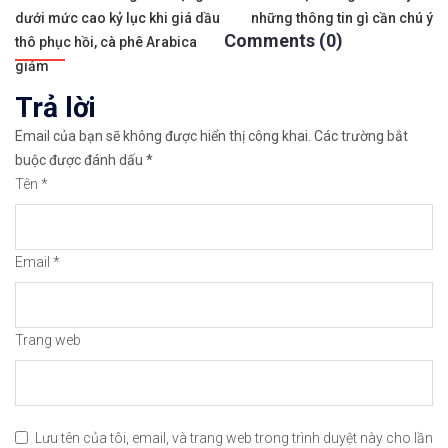
Điều
dưới mức cao kỷ lục khi giá dầu
những thông tin gì cần chú ý
hướng
✅𝘔ở 𝘵à𝘪 𝘬𝘩𝘰ả𝘯 𝘵𝘳ê𝘯 𝘴à𝘯 𝘌𝘹𝘯𝘦𝘴𝘴 𝘜𝘺 𝘛í𝘯 𝘷
Comments (0)
thô phục hồi, cà phê Arabica
bài
giảm
👉Sàn hỗ trợ giao dịch hơn 100+ cổ phiếu nổi tiế
Trả lời
viết
👉Thuộc top 3 sàn nổi tiếng thế giới, được nhiều
Email của bạn sẽ không được hiển thị công khai.
Các trường bắt
buộc được đánh dấu
*
👉Xem hướng dẫn đầy đủ tại: https://chungkhoanfo
Tên
*
✅𝘔ở 𝘵à𝘪 𝘬𝘩𝘰ả𝘯 𝘵𝘳ê𝘯 𝘴à𝘯 𝘯ổ𝘪 𝘵𝘪ế𝘯𝘨 𝘐𝘊𝘔𝘢𝘳𝘬𝘦
Email
*
👉Xem cách mở tài khoản trên sàn ICMarkets: http
👉Xem cách Nạp/Rút tiền từ sàn ICMarkets dễ nhất
Trang web
👉Xem cách Đặt Lệnh, Đóng Lệnh và CopyTrade với 
🔗https://chungkhoanforex.com/nikkei-225-ftse-10
Lưu tên của tôi, email, và trang web trong trình duyệt này cho lần