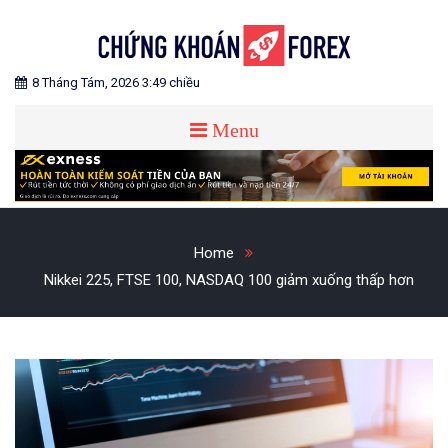
Skip
to
content
Blog chia sẻ về Chứng Khoán và Forex
CHỨNG KHOÁN FOREX
8 Tháng Tám, 2026 3:49 chiều
Menu
Home
Nikkei 225, FTSE 100, NASDAQ 100 giảm xuống thấp hơn​