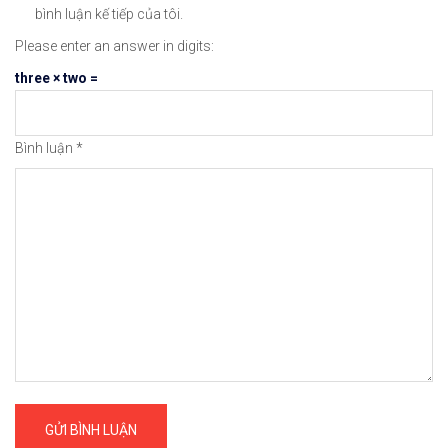
😘Cảm ơn bạn đã xem thông tin😘🍀🤗Chúc bạn giao 
bình luận kế tiếp của tôi.
Please enter an answer in digits:
#icmarkets #exness #taichinh #dautu #chungkhoan 
three × two =
Bình luận
*