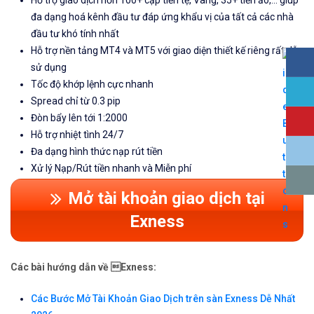
Hỗ trợ giao dịch hơn 100+ cặp tiền tệ, Vàng, 35+ tiền ảo,... giúp
đa dạng hoá kênh đầu tư đáp ứng khẩu vị của tất cả các nhà
đầu tư khó tính nhất
Hỗ trợ nền tảng MT4 và MT5 với giao diện thiết kế riêng rất dễ
sử dụng
Tốc độ khớp lệnh cực nhanh
Spread chỉ từ 0.3 pip
Đòn bẩy lên tới 1:2000
Hỗ trợ nhiệt tình 24/7
Đa dạng hình thức nạp rút tiền
Xử lý Nạp/Rút tiền nhanh và Miễn phí
Mở tài khoản giao dịch tại
Exness
Các bài hướng dẫn về Exness:
Các Bước Mở Tài Khoản Giao Dịch trên sàn Exness Dễ Nhất