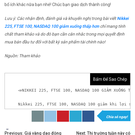
bổ ích khác nữa bạn nhé! Chúc bạn giao dịch thành công!
Lưu ý: Các nhận định, đánh giá và khuyến nghị trong bài viết
Nikkei
225, FTSE 100, NASDAQ 100 giảm xuống thấp hơn​
chỉ mang tính
chất tham khảo và do đó bạn cần cân nhắc trong mọi quyết định
mua bán đầu tư đối với bất kỳ sản phẩm tài chính nào!
Nguồn: Tham khảo
Bấm Để Sao Chép
📣NIKKEI 225, FTSE 100, NASDAQ 100 GIẢM XUỐNG THẤ
Nikkei 225, FTSE 100, NASDAQ 100 giảm​ khi lợi s
Chia sẻ ngay!
𝘟𝘦𝘮 𝘤𝘩𝘪 𝘵𝘪ế𝘵: https://chungkhoanforex.com/ni
Tags:
✨🏆Đầ𝐮 𝐭ư 𝐯à 𝐋ướ𝐭 𝐬ó𝐧𝐠 𝐜á𝐜 𝐜ổ 𝐩𝐡𝐢ế𝐮 𝐭𝐫ê𝐧 𝐭𝐡ị 𝐭𝐫ườ𝐧𝐠 𝐂
Previous:
Giá vàng dao động
Next:
Thị trường tuần này có