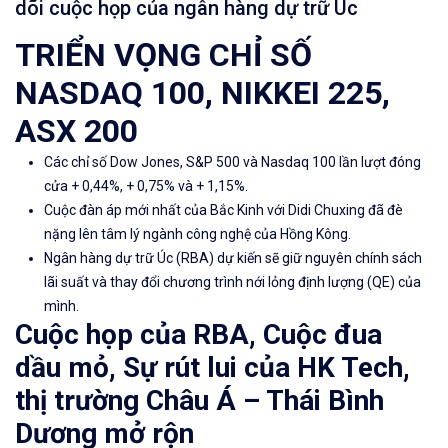
dõi cuộc họp của ngân hàng dự trữ Úc
TRIỂN VỌNG CHỈ SỐ
NASDAQ 100, NIKKEI 225,
ASX 200
Các chỉ số Dow Jones, S&P 500 và Nasdaq 100 lần lượt đóng
cửa + 0,44%, + 0,75% và + 1,15%.
Cuộc đàn áp mới nhất của Bắc Kinh với Didi Chuxing đã đè
nặng lên tâm lý ngành công nghệ của Hồng Kông.
Ngân hàng dự trữ Úc (RBA) dự kiến ​​sẽ giữ nguyên chính sách
lãi suất và thay đổi chương trình nới lỏng định lượng (QE) của
mình.
Cuộc họp của RBA, Cuộc đua
dầu mỏ, Sự rút lui của HK Tech,
thị trường Châu Á – Thái Bình
Dương mở rộn