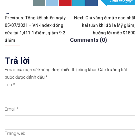
Chia sẻ ngay!
𝘟𝘦𝘮 𝘤𝘩𝘪 𝘵𝘪ế𝘵: https://chungkhoanforex.com/n
Tags:
Điều
✨🏆Đầ𝐮 𝐭ư 𝐯à 𝐋ướ𝐭 𝐬ó𝐧𝐠 𝐜á𝐜 𝐜ổ 𝐩𝐡𝐢ế𝐮 𝐭𝐫ê𝐧 𝐭𝐡ị 𝐭𝐫ườ𝐧𝐠 𝐂
Previous:
Tổng kết phiên ngày
Next:
Giá vàng ở mức cao nhất
05/07/2021 – VN-Index đóng
hai tuần khi đô la Mỹ giảm,
hướng
✅𝘔ở 𝘵à𝘪 𝘬𝘩𝘰ả𝘯 𝘵𝘳ê𝘯 𝘴à𝘯 𝘌𝘹𝘯𝘦𝘴𝘴 𝘜𝘺 𝘛í𝘯 𝘷
cửa tại 1,411.1 điểm, giảm 9.2
hướng tới mốc $1800
Comments (0)
bài
điểm
👉Sàn hỗ trợ giao dịch hơn 100+ cổ phiếu nổi tiế
viết
Trả lời
👉Thuộc top 3 sàn nổi tiếng thế giới, được nhiều
Email của bạn sẽ không được hiển thị công khai.
Các trường bắt
👉Xem hướng dẫn đầy đủ tại: https://chungkhoanfo
buộc được đánh dấu
*
Tên
*
✅𝘔ở 𝘵à𝘪 𝘬𝘩𝘰ả𝘯 𝘵𝘳ê𝘯 𝘴à𝘯 𝘯ổ𝘪 𝘵𝘪ế𝘯𝘨 𝘐𝘊𝘔𝘢𝘳𝘬𝘦
👉Xem cách mở tài khoản trên sàn ICMarkets: http
Email
*
👉Xem cách Nạp/Rút tiền từ sàn ICMarkets dễ nhất
👉Xem cách Đặt Lệnh, Đóng Lệnh và CopyTrade với 
Trang web