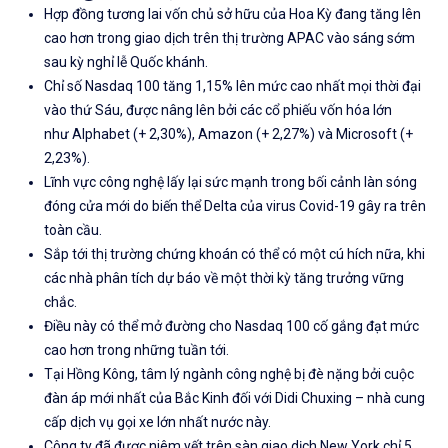
Hợp đồng tương lai vốn chủ sở hữu của Hoa Kỳ đang tăng lên
cao hơn trong giao dịch trên thị trường APAC vào sáng sớm
sau kỳ nghỉ lễ Quốc khánh.
Chỉ số
Nasdaq 100
tăng 1,15% lên mức cao nhất mọi thời đại
vào thứ Sáu, được nâng lên bởi các cổ phiếu vốn hóa lớn
như
Alphabet
(+ 2,30%),
Amazon
(+ 2,27%) và
Microsoft
(+
2,23%).
Lĩnh vực công nghệ lấy lại sức mạnh trong bối cảnh làn sóng
đóng cửa mới do biến thể Delta của virus Covid-19 gây ra trên
toàn cầu.
Sắp tới
thị trường chứng khoán có thể có một cú hích nữa, khi
các nhà phân tích dự báo về một thời kỳ tăng trưởng vững
chắc.
Điều này có thể mở đường cho Nasdaq 100 cố gắng đạt mức
cao hơn trong những tuần tới.
Tại
Hồng Kông
, tâm lý ngành công nghệ bị đè nặng bởi cuộc
đàn áp mới nhất của Bắc Kinh đối với
Didi
Chuxing
– nhà cung
cấp dịch vụ gọi xe lớn nhất nước này.
Công ty đã được niêm yết trên sàn giao dịch New York chỉ 5