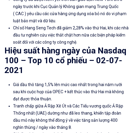
ngày trước khi Cục Quản lý Không gian mạng Trung Quốc
( CAC ) yêu cầu các cửa hàng ứng dụng xóa bỏ nó do vi phạm
luật bảo mật và dữ liệu.
Chỉ số
Hang Seng Tech đã
giảm 2,28% vào thứ Hai, khi các nhà
đầu tư nghiên cứu việc thắt chặt hơn nữa các biện pháp kiểm
soát đối với các công ty công nghệ.
Hiệu suất hàng ngày của Nasdaq
100 – Top
1
0 cổ phiếu –
02
-0
7
-
2021
Giá dầu thô
tăng 1,5% lên mức cao nhất trong hai năm rưỡi
sau khi
cuộc họp của OPEC +
kết thúc vào thứ Hai mà không
đạt được thỏa thuận.
Tranh chấp giữa
Ả Rập Xê Út
và
Các Tiểu vương quốc Ả Rập
Thống nhất
(UAE) dường như đã leo thang, khiến tập đoàn
dầu mỏ này không thể đồng ý về việc tăng sản lượng 400
nghìn thùng / ngày vào tháng 8.