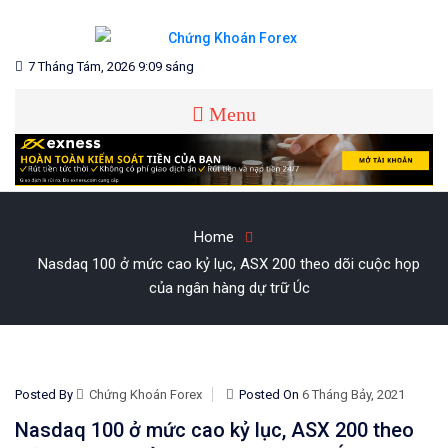
Skip
to
content
Blog chia sẻ về Chứng Khoán và Forex
CHỨNG KHOÁN FOREX
7 Tháng Tám, 2026 9:09 sáng
Menu
Home
Nasdaq 100 ở mức cao kỷ lục, ASX 200 theo dõi cuộc họp
của ngân hàng dự trữ Úc
Posted By
Chứng Khoán Forex
Posted On
6 Tháng Bảy, 2021
Nasdaq 100 ở mức cao kỷ lục, ASX 200 theo