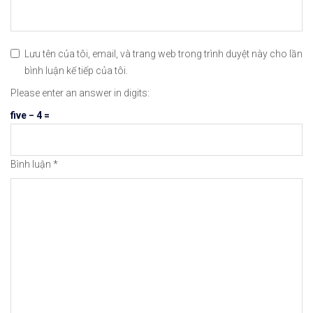
🔗https://chungkhoanforex.com/nasdaq-100-o-muc-c
😘Cảm ơn bạn đã xem thông tin😘🍀🤗Chúc bạn giao 
Lưu tên của tôi, email, và trang web trong trình duyệt này cho lần
bình luận kế tiếp của tôi.
#icmarkets #exness #taichinh #dautu #chungkhoan 
Please enter an answer in digits:
five − 4 =
Bình luận
*