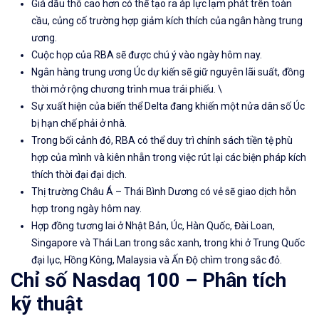
Giá dầu thô cao hơn có thể tạo ra áp lực lạm phát trên toàn
cầu, củng cố trường hợp giảm kích thích của ngân hàng trung
ương.
Cuộc
họp của RBA
sẽ được chú ý vào
ngày hôm nay.
Ngân hàng trung ương Úc dự kiến ​​sẽ giữ nguyên lãi suất, đồng
thời mở rộng
chương trình mua trái phiếu
. \
Sự xuất hiện của biến thể Delta đang khiến một nửa dân số Úc
bị hạn chế phải ở nhà.
Trong bối cảnh đó, RBA có thể duy trì chính sách tiền tệ phù
hợp của mình và kiên nhẫn trong việc rút lại các biện pháp kích
thích thời đại đại dịch.
Thị trường Châu Á – Thái Bình Dương có
vẻ sẽ giao dịch hỗn
hợp trong ngày hôm nay.
Hợp đồng tương lai ở Nhật Bản, Úc, Hàn Quốc, Đài Loan,
Singapore và Thái Lan trong sắc xanh, trong khi ở Trung Quốc
đại lục, Hồng Kông, Malaysia và Ấn Độ chìm trong sắc đỏ.
Chỉ số Nasdaq 100 –
Phân tích
kỹ thuật