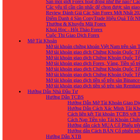
Sàn môi giới Forex hoạt động như thế nào? Các
Các yếu tố cần cân nhắc để chọn được sàn giao
Review Đánh Giá Các Sàn Forex Mới Nhất 20
Điểm Danh 4 Sàn CopyTrade Hiệu Quả Tốt Nh
Thưởng & Khuyến Mãi Forex
Khoá Học - Hội Thảo Forex
Cuộc Thi Giao Dịch Forex
Mở Tài Khoản
Mở tài khoản chứng khoán Việt Nam trên sàn
Mở tài khoản giao dịch Chứng Khoán Quốc Tế
Mở tài khoản giao dịch Chứng Khoán Quốc Tế,
Mở tài khoản giao dịch Forex, Vàng, Tiền số tr
Mở tài khoản giao dịch Chứng Khoán Quốc Tế,
Mở tài khoản giao dịch Chứng Khoán Quốc Tế
Mở tài khoản giao dịch tiền số trên sàn Binanc
Mở tài khoản giao dịch tiền số trên sàn Remita
Hướng Dẫn Nhà Đầu Tư
Hướng Dẫn TCBS
Hướng Dẫn Mở Tài Khoản Giao Dịc
Hướng Dẫn Cách Xác Minh Tài Kh
Cách liên kết Tài khoản TCBS với 
Cách Nạp Tiền vào Tài Khoản Chứ
Hướng dẫn cách MUA Cổ Phiếu trê
Hướng dẫn Cách BÁN Cổ phiếu trên
Hướng Dẫn XTB