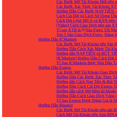
Các Bước Mở Tài Khoản Mới trên 
Các Bước Xác Thực Tài Khoản XT
Hướng Dẫn Các Bước NẠP TIỀN –
Cách Cài Đặt và Cách Sử Dụng Ứ
Cách Đặt Lệnh MUA và BÁN trên 
[Video] Cách Giao Dịch trên sàn XT
Vì sao XTB là Sàn Forex Tốt Nhất
Top 5 Sàn Giao Dịch Forex, Hàng
Hướng Dẫn ICMarkets
Các Bước Mở Tài Khoản trên Sàn IC
Hướng Dẫn Cách Xác Minh Tài Kho
Hướng dẫn NẠP TIỀN và RÚT TIỀN 
[ICMarkets] Hướng Dẫn Cách Đặt Lệ
Vì Sao ICMarkets được Nhà Đầu T
Hướng Dẫn Exness
Các Bước Mở Tài Khoản Giao Dịch 
Hướng Dẫn Các Bước Xác Thực Tà
Hướng dẫn Cách Nạp Tiền & Rút Ti
Hướng Dẫn Cách Cài Đặt Exness Tr
Hướng dẫn cách Mở thêm tài khoản g
Hướng Dẫn Cách Giao Dịch Vàng (
Vì Sao Exness Được Đánh Giá là S
Hướng Dẫn Binance
Các Bước Mở Tài Khoản trên sàn B
Cách Mở Tài Khoản trên App BIN