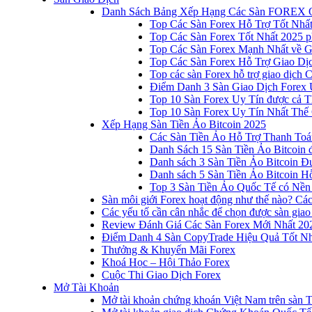
Danh Sách Bảng Xếp Hạng Các Sàn FOREX 
Top Các Sàn Forex Hỗ Trợ Tốt Nhấ
Top Các Sàn Forex Tốt Nhất 2025 p
Top Các Sàn Forex Mạnh Nhất về 
Top Các Sàn Forex Hỗ Trợ Giao D
Top các sàn Forex hỗ trợ giao dịch
Điểm Danh 3 Sàn Giao Dịch Forex 
Top 10 Sàn Forex Uy Tín được cả T
Top 10 Sàn Forex Uy Tín Nhất Thế
Xếp Hạng Sàn Tiền Ảo Bitcoin 2025
Các Sàn Tiền Ảo Hỗ Trợ Thanh Toá
Danh Sách 15 Sàn Tiền Ảo Bitcoin đ
Danh sách 3 Sàn Tiền Ảo Bitcoin 
Danh sách 5 Sàn Tiền Ảo Bitcoin Hỗ
Top 3 Sàn Tiền Ảo Quốc Tế có Nền
Sàn môi giới Forex hoạt động như thế nào? Các 
Các yếu tố cần cân nhắc để chọn được sàn giao
Review Đánh Giá Các Sàn Forex Mới Nhất 20
Điểm Danh 4 Sàn CopyTrade Hiệu Quả Tốt Nh
Thưởng & Khuyến Mãi Forex
Khoá Học – Hội Thảo Forex
Cuộc Thi Giao Dịch Forex
Mở Tài Khoản
Mở tài khoản chứng khoán Việt Nam trên sàn