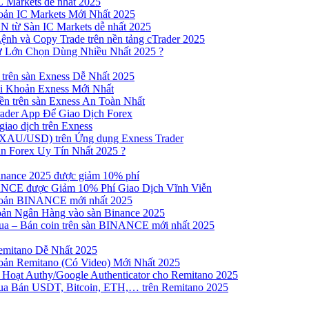
 Markets dễ nhất 2025
ản IC Markets Mới Nhất 2025
từ Sàn IC Markets dễ nhất 2025
nh và Copy Trade trên nền tảng cTrader 2025
ư Lớn Chọn Dùng Nhiều Nhất 2025 ?
trên sàn Exness Dễ Nhất 2025
 Khoản Exness Mới Nhất
n trên sàn Exness An Toàn Nhất
ader App Để Giao Dịch Forex
iao dịch trên Exness
XAU/USD) trên Ứng dụng Exness Trader
n Forex Uy Tín Nhất 2025 ?
inance 2025 được giảm 10% phí
NCE được Giảm 10% Phí Giao Dịch Vĩnh Viễn
oản BINANCE mới nhất 2025
ản Ngân Hàng vào sàn Binance 2025
 Mua – Bán coin trên sàn BINANCE mới nhất 2025
emitano Dễ Nhất 2025
ản Remitano (Có Video) Mới Nhất 2025
Hoạt Authy/Google Authenticator cho Remitano 2025
a Bán USDT, Bitcoin, ETH,… trên Remitano 2025