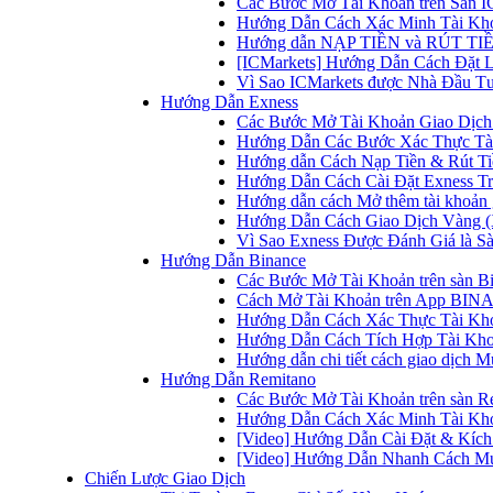
Các Bước Mở Tài Khoản trên Sàn IC
Hướng Dẫn Cách Xác Minh Tài Kho
Hướng dẫn NẠP TIỀN và RÚT TIỀN 
[ICMarkets] Hướng Dẫn Cách Đặt Lệ
Vì Sao ICMarkets được Nhà Đầu T
Hướng Dẫn Exness
Các Bước Mở Tài Khoản Giao Dịch 
Hướng Dẫn Các Bước Xác Thực Tài
Hướng dẫn Cách Nạp Tiền & Rút Tiề
Hướng Dẫn Cách Cài Đặt Exness Tr
Hướng dẫn cách Mở thêm tài khoản g
Hướng Dẫn Cách Giao Dịch Vàng (
Vì Sao Exness Được Đánh Giá là Sà
Hướng Dẫn Binance
Các Bước Mở Tài Khoản trên sàn B
Cách Mở Tài Khoản trên App BINA
Hướng Dẫn Cách Xác Thực Tài Kh
Hướng Dẫn Cách Tích Hợp Tài Kho
Hướng dẫn chi tiết cách giao dịch
Hướng Dẫn Remitano
Các Bước Mở Tài Khoản trên sàn R
Hướng Dẫn Cách Xác Minh Tài Kho
[Video] Hướng Dẫn Cài Đặt & Kích 
[Video] Hướng Dẫn Nhanh Cách Mu
Chiến Lược Giao Dịch