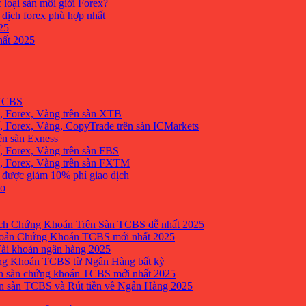
 loại sàn môi giới Forex?
 dịch forex phù hợp nhất
25
ất 2025
 TCBS
, Forex, Vàng trên sàn XTB
 Forex, Vàng, CopyTrade trên sàn ICMarkets
ên sàn Exness
 Forex, Vàng trên sàn FBS
, Forex, Vàng trên sàn FXTM
e được giảm 10% phí giao dịch
no
h Chứng Khoán Trên Sàn TCBS dễ nhất 2025
oản Chứng Khoán TCBS mới nhất 2025
Tài khoản ngân hàng 2025
ng Khoán TCBS từ Ngân Hàng bất kỳ
n sàn chứng khoán TCBS mới nhất 2025
 sàn TCBS và Rút tiền về Ngân Hàng 2025