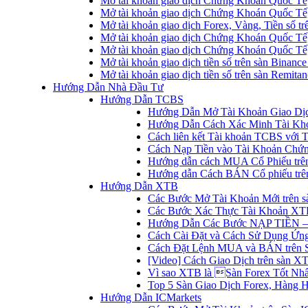
Mở tài khoản giao dịch Chứng Khoán Quốc Tế
Mở tài khoản giao dịch Chứng Khoán Quốc Tế,
Mở tài khoản giao dịch Forex, Vàng, Tiền số tr
Mở tài khoản giao dịch Chứng Khoán Quốc Tế,
Mở tài khoản giao dịch Chứng Khoán Quốc Tế
Mở tài khoản giao dịch tiền số trên sàn Binanc
Mở tài khoản giao dịch tiền số trên sàn Remita
Hướng Dẫn Nhà Đầu Tư
Hướng Dẫn TCBS
Hướng Dẫn Mở Tài Khoản Giao Dịc
Hướng Dẫn Cách Xác Minh Tài Kh
Cách liên kết Tài khoản TCBS với 
Cách Nạp Tiền vào Tài Khoản Chứ
Hướng dẫn cách MUA Cổ Phiếu trê
Hướng dẫn Cách BÁN Cổ phiếu trên
Hướng Dẫn XTB
Các Bước Mở Tài Khoản Mới trên 
Các Bước Xác Thực Tài Khoản XT
Hướng Dẫn Các Bước NẠP TIỀN –
Cách Cài Đặt và Cách Sử Dụng Ứ
Cách Đặt Lệnh MUA và BÁN trên 
[Video] Cách Giao Dịch trên sàn XT
Vì sao XTB là Sàn Forex Tốt Nhất
Top 5 Sàn Giao Dịch Forex, Hàng 
Hướng Dẫn ICMarkets