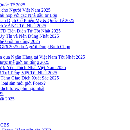
Quốc Tế 2025
t cho Người Việt Nam 2025
hù hợp với các Nhà đầu tư Lớn
Giao Dịch Cổ Phiếu Mỹ & Quốc Tế 2025
ịch VÀNG Tốt Nhất 2025
 CFD Tiền Điện Tử Tốt Nhất 2025
Uy Tín và Nên Dùng Nhất 2025
hế Giới tin dùng 2025
 Giới 2025 do Người Dùng Bình Chọn
n qua Ngân Hàng tại Việt Nam Tốt Nhất 2025
ược thế giới tin dùng 2025
Được Yêu Thích Nhất Việt Nam 2025
 Trợ Tiếng Việt Tốt Nhất 2025
 Tảng Giao Dịch Xuất Sắc 2025
loại sàn môi giới Forex?
 dịch forex phù hợp nhất
25
ất 2025
 TCBS