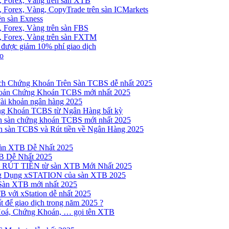
, Forex, Vàng trên sàn XTB
 Forex, Vàng, CopyTrade trên sàn ICMarkets
ên sàn Exness
 Forex, Vàng trên sàn FBS
, Forex, Vàng trên sàn FXTM
e được giảm 10% phí giao dịch
no
h Chứng Khoán Trên Sàn TCBS dễ nhất 2025
oản Chứng Khoán TCBS mới nhất 2025
Tài khoản ngân hàng 2025
ng Khoán TCBS từ Ngân Hàng bất kỳ
n sàn chứng khoán TCBS mới nhất 2025
 sàn TCBS và Rút tiền về Ngân Hàng 2025
sàn XTB Dễ Nhất 2025
B Dễ Nhất 2025
 RÚT TIỀN từ sàn XTB Mới Nhất 2025
ng Dụng xSTATION của sàn XTB 2025
Sàn XTB mới nhất 2025
B với xStation dễ nhất 2025
 để giao dịch trong năm 2025 ?
Hoá, Chứng Khoán, … gọi tên XTB