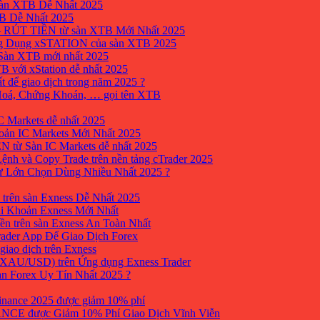
sàn XTB Dễ Nhất 2025
B Dễ Nhất 2025
 RÚT TIỀN từ sàn XTB Mới Nhất 2025
ng Dụng xSTATION của sàn XTB 2025
Sàn XTB mới nhất 2025
B với xStation dễ nhất 2025
 để giao dịch trong năm 2025 ?
 Hoá, Chứng Khoán, … gọi tên XTB
 Markets dễ nhất 2025
ản IC Markets Mới Nhất 2025
từ Sàn IC Markets dễ nhất 2025
nh và Copy Trade trên nền tảng cTrader 2025
ư Lớn Chọn Dùng Nhiều Nhất 2025 ?
trên sàn Exness Dễ Nhất 2025
i Khoản Exness Mới Nhất
ền trên sàn Exness An Toàn Nhất
ader App Để Giao Dịch Forex
iao dịch trên Exness
XAU/USD) trên Ứng dụng Exness Trader
àn Forex Uy Tín Nhất 2025 ?
inance 2025 được giảm 10% phí
ANCE được Giảm 10% Phí Giao Dịch Vĩnh Viễn