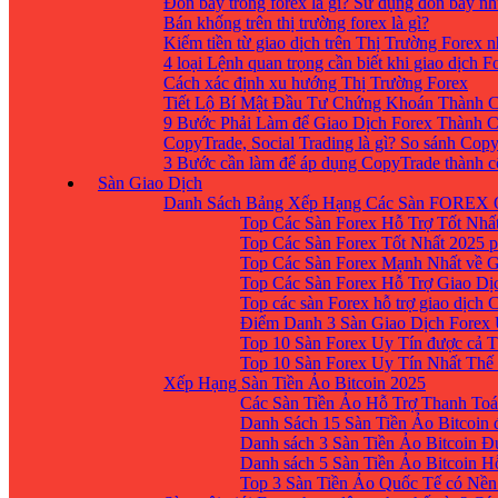
Đòn bẩy trong forex là gì? Sử dụng đòn bẩy nh
Bán khống trên thị trường forex là gì?
Kiếm tiền từ giao dịch trên Thị Trường Forex 
4 loại Lệnh quan trọng cần biết khi giao dịch F
Cách xác định xu hướng Thị Trường Forex
Tiết Lộ Bí Mật Đầu Tư Chứng Khoán Thành C
9 Bước Phải Làm để Giao Dịch Forex Thành 
CopyTrade, Social Trading là gì? So sánh Cop
3 Bước cần làm để áp dụng CopyTrade thành 
Sàn Giao Dịch
Danh Sách Bảng Xếp Hạng Các Sàn FOREX 
Top Các Sàn Forex Hỗ Trợ Tốt Nhấ
Top Các Sàn Forex Tốt Nhất 2025 p
Top Các Sàn Forex Mạnh Nhất về 
Top Các Sàn Forex Hỗ Trợ Giao D
Top các sàn Forex hỗ trợ giao dịch
Điểm Danh 3 Sàn Giao Dịch Forex
Top 10 Sàn Forex Uy Tín được cả T
Top 10 Sàn Forex Uy Tín Nhất Thế
Xếp Hạng Sàn Tiền Ảo Bitcoin 2025
Các Sàn Tiền Ảo Hỗ Trợ Thanh Toá
Danh Sách 15 Sàn Tiền Ảo Bitcoin đ
Danh sách 3 Sàn Tiền Ảo Bitcoin 
Danh sách 5 Sàn Tiền Ảo Bitcoin H
Top 3 Sàn Tiền Ảo Quốc Tế có Nền