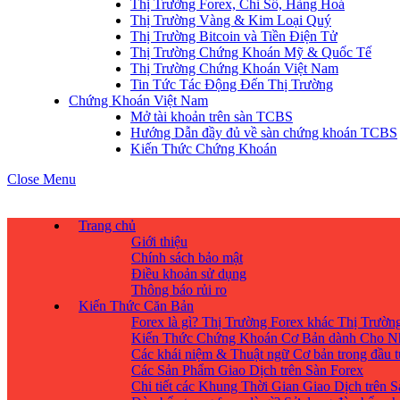
Thị Trường Forex, Chỉ Số, Hàng Hoá
Thị Trường Vàng & Kim Loại Quý
Thị Trường Bitcoin và Tiền Điện Tử
Thị Trường Chứng Khoán Mỹ & Quốc Tế
Thị Trường Chứng Khoán Việt Nam
Tin Tức Tác Động Đến Thị Trường
Chứng Khoán Việt Nam
Mở tài khoản trên sàn TCBS
Hướng Dẫn đầy đủ về sàn chứng khoán TCBS
Kiến Thức Chứng Khoán
Close Menu
Trang chủ
Giới thiệu
Chính sách bảo mật
Điều khoản sử dụng
Thông báo rủi ro
Kiến Thức Căn Bản
Forex là gì? Thị Trường Forex khác Thị Trườ
Kiến Thức Chứng Khoán Cơ Bản dành Cho N
Các khái niệm & Thuật ngữ Cơ bản trong đầu 
Các Sản Phẩm Giao Dịch trên Sàn Forex
Chi tiết các Khung Thời Gian Giao Dịch trên 