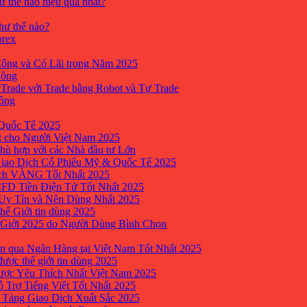
ư thế nào hiệu quả nhất?
như thế nào?
orex
ông và Có Lãi trong Năm 2025
Công
yTrade với Trade bằng Robot và Tự Trade
công
Quốc Tế 2025
t cho Người Việt Nam 2025
hù hợp với các Nhà đầu tư Lớn
Giao Dịch Cổ Phiếu Mỹ & Quốc Tế 2025
ịch VÀNG Tốt Nhất 2025
 CFD Tiền Điện Tử Tốt Nhất 2025
 Uy Tín và Nên Dùng Nhất 2025
hế Giới tin dùng 2025
 Giới 2025 do Người Dùng Bình Chọn
n qua Ngân Hàng tại Việt Nam Tốt Nhất 2025
ược thế giới tin dùng 2025
Được Yêu Thích Nhất Việt Nam 2025
ỗ Trợ Tiếng Việt Tốt Nhất 2025
 Tảng Giao Dịch Xuất Sắc 2025