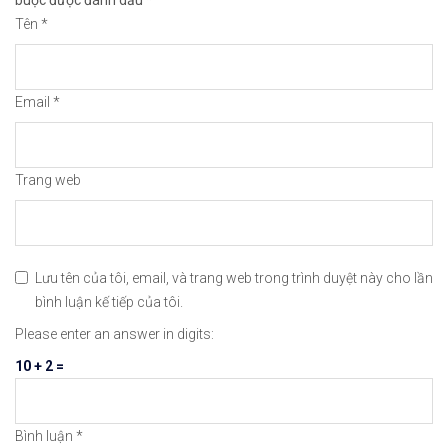
buộc được đánh dấu
*
👉Xem hướng dẫn đầy đủ tại: https://chungkhoanfo
Tên
*
✅𝘔ở 𝘵à𝘪 𝘬𝘩𝘰ả𝘯 𝘵𝘳ê𝘯 𝘴à𝘯 𝘯ổ𝘪 𝘵𝘪ế𝘯𝘨 𝘐𝘊𝘔𝘢𝘳𝘬𝘦
Email
*
👉Xem cách mở tài khoản trên sàn ICMarkets: http
👉Xem cách Nạp/Rút tiền từ sàn ICMarkets dễ nhất
Trang web
👉Xem cách Đặt Lệnh, Đóng Lệnh và CopyTrade với 
🔗https://chungkhoanforex.com/nasdaq-100-dow-va-
Lưu tên của tôi, email, và trang web trong trình duyệt này cho lần
😘Cảm ơn bạn đã xem thông tin😘🍀🤗Chúc bạn giao 
bình luận kế tiếp của tôi.
Please enter an answer in digits:
#icmarkets #exness #taichinh #dautu #chungkhoan 
10 + 2 =
Bình luận
*