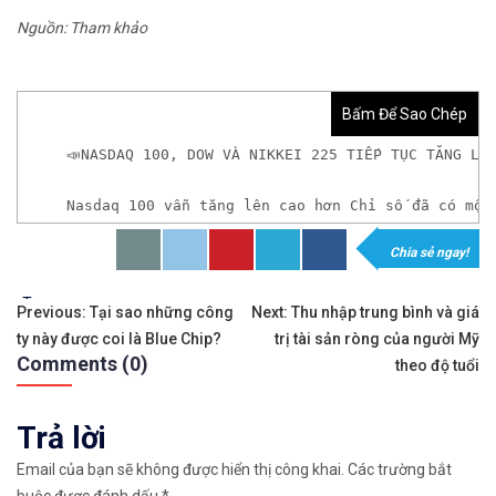
Nguồn: Tham khảo
Bấm Để Sao Chép
📣NASDAQ 100, DOW VÀ NIKKEI 225 TIẾP TỤC TĂNG LÊ
Nasdaq 100 vẫn tăng lên cao hơn ​Chỉ số đã có mộ
Chia sẻ ngay!
𝘟𝘦𝘮 𝘤𝘩𝘪 𝘵𝘪ế𝘵: https://chungkhoanforex.com/na
Tags:
Điều
✨🏆Đầ𝐮 𝐭ư 𝐯à 𝐋ướ𝐭 𝐬ó𝐧𝐠 𝐜á𝐜 𝐜ổ 𝐩𝐡𝐢ế𝐮 𝐭𝐫ê𝐧 𝐭𝐡ị 𝐭𝐫ườ𝐧𝐠 𝐂
Previous:
Tại sao những công
Next:
Thu nhập trung bình và giá
ty này được coi là Blue Chip?
trị tài sản ròng của người Mỹ
hướng
✅𝘔ở 𝘵à𝘪 𝘬𝘩𝘰ả𝘯 𝘵𝘳ê𝘯 𝘴à𝘯 𝘌𝘹𝘯𝘦𝘴𝘴 𝘜𝘺 𝘛í𝘯 𝘷
Comments (0)
theo độ tuổi
bài
👉Sàn hỗ trợ giao dịch hơn 100+ cổ phiếu nổi tiế
Trả lời
viết
👉Thuộc top 3 sàn nổi tiếng thế giới, được nhiều
Email của bạn sẽ không được hiển thị công khai.
Các trường bắt