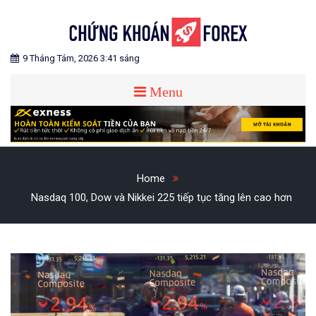
Skip
to
content
Blog chia sẻ về Chứng Khoán và Forex
CHỨNG KHOÁN FOREX
9 Tháng Tám, 2026 3:41 sáng
Menu
Home
Nasdaq 100, Dow và Nikkei 225 tiếp tục tăng lên cao hơn