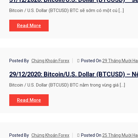
Bitcoin / U.S. Dollar (BTCUSD) BTC sẽ sớm có một cú […]
Read More
CHIẾN LƯỢC GIAO DỊCH
Posted By
Chứng Khoán Forex
Posted On
29 Tháng Mười Hai
29/12/2020: Bitcoin/U.S. Dollar (BTCUSD) – N
Bitcoin / U.S. Dollar (BTCUSD) BTC nằm trong vùng giá […]
Read More
Posted By
Chứng Khoán Forex
Posted On
25 Tháng Mười Hai