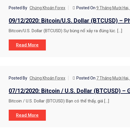
CHIẾN LƯỢC GIAO DỊCH
Posted By
Chứng Khoán Forex
Posted On
9 Tháng Mười Hai,
09/12/2020: Bitcoin/U.S. Dollar (BTCUSD) – P
Bitcoin/U.S. Dollar (BTCUSD) Sự bùng nổ xảy ra đúng lúc. […]
Read More
CHIẾN LƯỢC GIAO DỊCH
Posted By
Chứng Khoán Forex
Posted On
7 Tháng Mười Hai,
07/12/2020: Bitcoin / U.S. Dollar (BTCUSD) –
Bitcoin / U.S. Dollar (BTCUSD) Bạn có thể thấy, giá […]
Read More