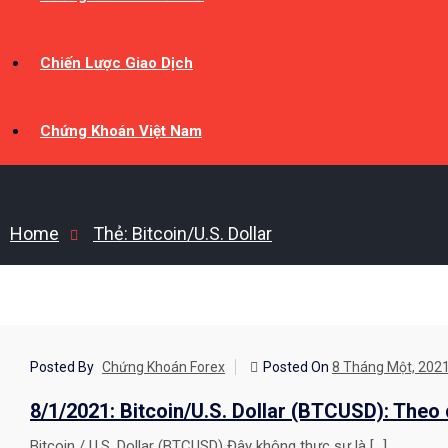
Chiến Lược Giao Dịch
Chứng Khoán Việt Nam
Home
Thẻ:
Bitcoin/U.S. Dollar
CHIẾN LƯỢC GIAO DỊCH
Posted By
Chứng Khoán Forex
Posted On
8 Tháng Một, 202
8/1/2021: Bitcoin/U.S. Dollar (BTCUSD): Theo
Bitcoin / U.S. Dollar (BTCUSD) Đây không thực sự là […]