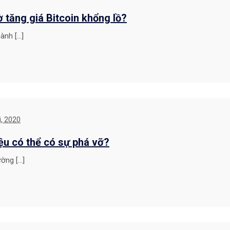
 tăng giá Bitcoin khổng lồ?
ành […]
, 2020
ệu có thể có sự phá vỡ?
ường […]