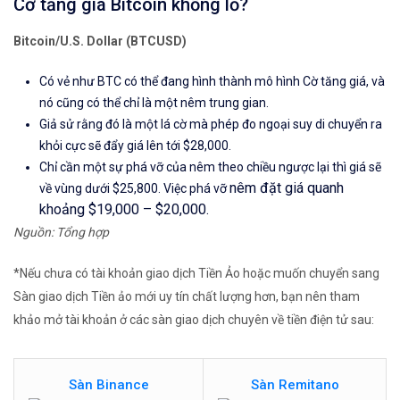
Cờ tăng giá Bitcoin khổng lồ?
Bitcoin/U.S. Dollar (BTCUSD)
Có vẻ như
BTC
có thể đang hình thành mô hình
Cờ tăng giá,
và
nó cũng có thể chỉ là một
nêm
trung gian.
Giả sử rằng đó là một lá cờ mà phép đo ngoại suy di chuyển ra
khỏi cực sẽ đẩy giá lên tới $28,000.
Chỉ cần một sự phá vỡ của
nêm
theo chiều ngược lại thì giá sẽ
nêm
đặt giá quanh
về vùng dưới $25,800. Việc phá vỡ
khoảng $19,000 – $20,000.
Nguồn: Tổng hợp
*Nếu chưa có tài khoản giao dịch Tiền Ảo hoặc muốn chuyển sang
Sàn giao dịch Tiền ảo mới uy tín chất lượng hơn, bạn nên tham
khảo mở tài khoản ở các sàn giao dịch chuyên về tiền điện tử sau:
Sàn Binance
Sàn Remitano