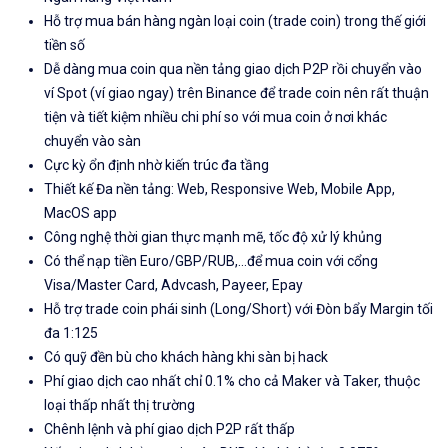
Hỗ trợ mua bán hàng ngàn loại coin (trade coin) trong thế giới
tiền số
Dễ dàng mua coin qua nền tảng giao dịch P2P rồi chuyển vào
ví Spot (ví giao ngay) trên Binance để trade coin nên rất thuận
tiện và tiết kiệm nhiều chi phí so với mua coin ở nơi khác
chuyển vào sàn
Cực kỳ ổn định nhờ kiến trúc đa tầng
Thiết kế Đa nền tảng: Web, Responsive Web, Mobile App,
MacOS app
Công nghệ thời gian thực mạnh mẽ, tốc độ xử lý khủng
Có thể nạp tiền Euro/GBP/RUB,...để mua coin với cổng
Visa/Master Card, Advcash, Payeer, Epay
Hỗ trợ trade coin phái sinh (Long/Short) với Đòn bẩy Margin tối
đa 1:125
Có quỹ đền bù cho khách hàng khi sàn bị hack
Phí giao dịch cao nhất chỉ 0.1% cho cả Maker và Taker, thuộc
loại thấp nhất thị trường
Chênh lệnh và phí giao dịch P2P rất thấp