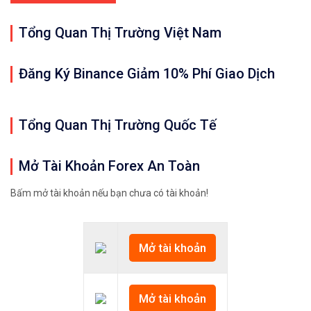
Cảm ơn bạn đã đọc bài viết 
25/12/2020: Bitcoin/U
Tổng Quan Thị Trường Việt Nam
Đăng Ký Binance Giảm 10% Phí Giao Dịch
Quan trọng: Các nhận định, đánh giá, dự 
Tổng Quan Thị Trường Quốc Tế
𝘟𝘦𝘮 𝘤𝘩𝘪 𝘵𝘪ế𝘵: https://chungkhoanforex.com/25
Mở Tài Khoản Forex An Toàn
✨🏆𝐀𝐧 𝐭â𝐦 𝐦ở 𝐭à𝐢 𝐤𝐡𝐨ả𝐧 𝐠𝐢𝐚𝐨 𝐝ị𝐜𝐡 𝐁𝐢𝐭𝐜𝐨𝐢𝐧 𝐯à 𝐧𝐡𝐢ề𝐮 𝐥𝐨ạ𝐢
Bấm mở tài khoản nếu bạn chưa có tài khoản!
👉𝘔ở 𝘵à𝘪 𝘬𝘩𝘰ả𝘯 𝘵𝘳ê𝘯 𝘴à𝘯 𝘉𝘪𝘯𝘢𝘯𝘤𝘦 𝘯ổ𝘪 𝘵𝘪ế
Mở tài khoản
✅Xem cách mở tài khoản trên sàn Binance được giả
✅Xem hướng dẫn cách giao dịch Mua – Bán tiền điệ
Mở tài khoản