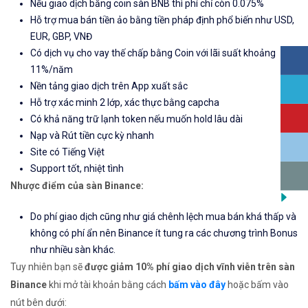
Nếu giao dịch bằng coin sàn BNB thì phí chỉ còn 0.075%
Hỗ trợ mua bán tiền ảo bằng tiền pháp định phổ biến như USD,
EUR, GBP, VNĐ
Có dịch vụ cho vay thế chấp bằng Coin với lãi suất khoảng
11%/năm
Nền tảng giao dịch trên App xuất sắc
Hỗ trợ xác minh 2 lớp, xác thực bằng capcha
Có khả năng trữ lạnh token nếu muốn hold lâu dài
Nạp và Rút tiền cực kỳ nhanh
Site có Tiếng Việt
Support tốt, nhiệt tình
Nhược điểm của sàn Binance:
Do phí giao dịch cũng như giá chênh lệch mua bán khá thấp và
không có phí ẩn nên Binance ít tung ra các chương trình Bonus
như nhiều sàn khác.
Tuy nhiên bạn sẽ
được giảm 10% phí giao dịch vĩnh viễn trên sàn
Binance
khi mở tài khoản bằng cách
bấm vào đây
hoặc bấm vào
nút bên dưới: