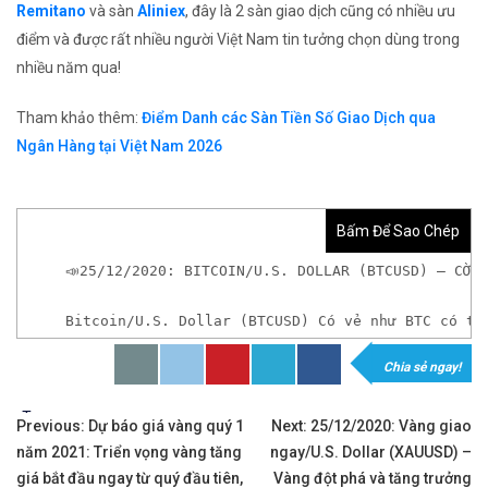
Remitano
và sàn
Aliniex
, đây là 2 sàn giao dịch cũng có nhiều ưu
điểm và được rất nhiều người Việt Nam tin tưởng chọn dùng trong
nhiều năm qua!
Tham khảo thêm:
Điểm Danh các Sàn Tiền Số Giao Dịch qua
Ngân Hàng tại Việt Nam 2026
Bấm Để Sao Chép
📣25/12/2020: BITCOIN/U.S. DOLLAR (BTCUSD) – CỜ 
Bitcoin/U.S. Dollar (BTCUSD) Có vẻ như BTC có th
Chia sẻ ngay!
*Nếu chưa có tài khoản giao dịch Tiền Ảo hoặc mu
Tags:
Điều
Previous:
Dự báo giá vàng quý 1
Next:
25/12/2020: Vàng giao
năm 2021: Triển vọng vàng tăng
ngay/U.S. Dollar (XAUUSD) –
hướng
giá bắt đầu ngay từ quý đầu tiên,
Vàng đột phá và tăng trưởng