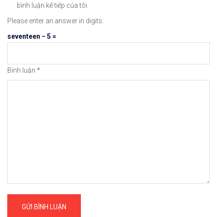
bình luận kế tiếp của tôi.
Please enter an answer in digits:
seventeen − 5 =
Hướng Dẫn Cách Xác Thực Tài Khoản BINAN
Bình luận
*
Hướng Dẫn Cách Tích Hợp Tài Khoản Ngân 
Hướng Dẫn Chi Tiết Cách Giao Dịch Mua –