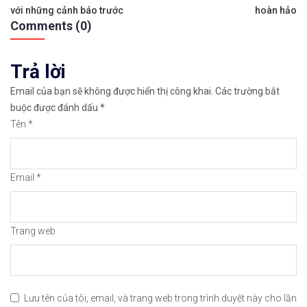
Sàn Bi
bài
với những cảnh báo trước
hoàn hảo
Comments (0)
viết
Trả lời
Email của bạn sẽ không được hiển thị công khai.
Các trường bắt
buộc được đánh dấu
*
Tên
*
Email
*
Mở tà
Trang web
Hướng Dẫn Mở Tài Khoản Giao Dịch Tiền S
Lưu tên của tôi, email, và trang web trong trình duyệt này cho lần