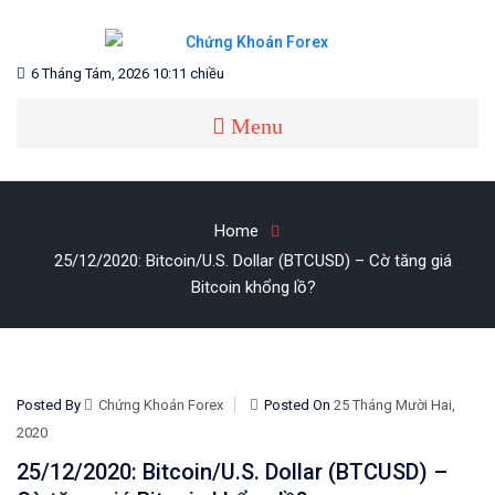
Skip
to
content
Blog chia sẻ về Chứng Khoán và Forex
CHỨNG KHOÁN FOREX
6 Tháng Tám, 2026 10:11 chiều
Menu
Home
25/12/2020: Bitcoin/U.S. Dollar (BTCUSD) – Cờ tăng giá
Bitcoin khổng lồ?
Posted By
Chứng Khoán Forex
Posted On
25 Tháng Mười Hai,
2020
25/12/2020: Bitcoin/U.S. Dollar (BTCUSD) –