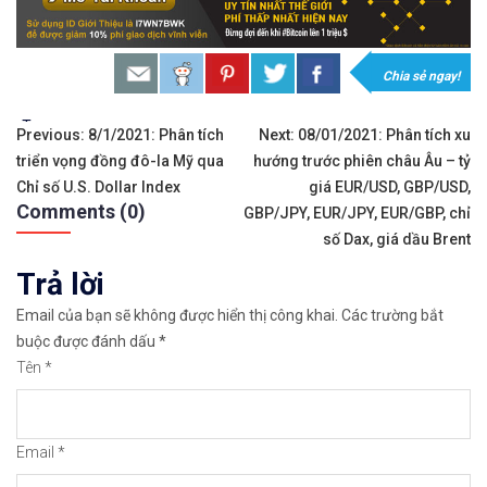
Chia sẻ ngay!
Sàn Binance
Sàn Remitano
Tags:
Điều
Previous:
8/1/2021: Phân tích
Next:
08/01/2021: Phân tích xu
triển vọng đồng đô-la Mỹ qua
hướng trước phiên châu Âu – tỷ
hướng
Chỉ số U.S. Dollar Index
giá EUR/USD, GBP/USD,
Comments (0)
bài
GBP/JPY, EUR/JPY, EUR/GBP, chỉ
số Dax, giá dầu Brent
viết
Trả lời
Email của bạn sẽ không được hiển thị công khai.
Các trường bắt
buộc được đánh dấu
*
Tên
*
Mở tài khoản
Mở tài khoản
Email
*