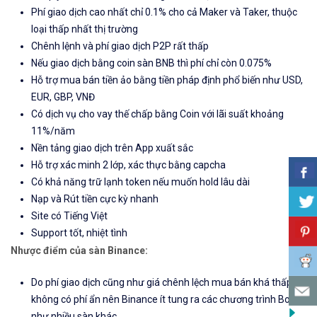
Phí giao dịch cao nhất chỉ 0.1% cho cả Maker và Taker, thuộc
loại thấp nhất thị trường
Chênh lệnh và phí giao dịch P2P rất thấp
Nếu giao dịch bằng coin sàn BNB thì phí chỉ còn 0.075%
Hỗ trợ mua bán tiền ảo bằng tiền pháp định phổ biến như USD,
EUR, GBP, VNĐ
Có dịch vụ cho vay thế chấp bằng Coin với lãi suất khoảng
11%/năm
Nền tảng giao dịch trên App xuất sắc
Hỗ trợ xác minh 2 lớp, xác thực bằng capcha
Có khả năng trữ lạnh token nếu muốn hold lâu dài
Nạp và Rút tiền cực kỳ nhanh
Site có Tiếng Việt
Support tốt, nhiệt tình
Nhược điểm của sàn Binance:
Do phí giao dịch cũng như giá chênh lệch mua bán khá thấp và
không có phí ẩn nên Binance ít tung ra các chương trình Bonus
như nhiều sàn khác.