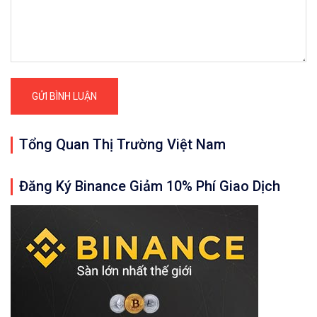
Cảm ơn bạn đã đọc bài viết 
8/1/2021: Bitcoin/U.S
Tổng Quan Thị Trường Việt Nam
Quan trọng: Các nhận định, đánh giá, dự 
Đăng Ký Binance Giảm 10% Phí Giao Dịch
𝘟𝘦𝘮 𝘤𝘩𝘪 𝘵𝘪ế𝘵: https://chungkhoanforex.com/8
𝐀𝐧 𝐭â𝐦 𝐦ở 𝐭à𝐢 𝐤𝐡𝐨ả𝐧 𝐠𝐢𝐚𝐨 𝐝ị𝐜𝐡 𝐁𝐢𝐭𝐜𝐨𝐢𝐧 𝐯à 𝐧𝐡𝐢ề𝐮 𝐥𝐨ạ𝐢
𝘔ở 𝘵à𝘪 𝘬𝘩𝘰ả𝘯 𝘵𝘳ê𝘯 𝘴à𝘯 𝘉𝘪𝘯𝘢𝘯𝘤𝘦 𝘯ổ𝘪 𝘵𝘪ế