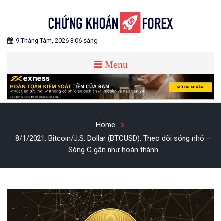
Skip
to
content
Blog chia sẻ về Chứng Khoán và Forex
CHỨNG KHOÁN FOREX
9 Tháng Tám, 2026 3:06 sáng
Menu
Home
8/1/2021: Bitcoin/U.S. Dollar (BTCUSD): Theo dõi sóng nhỏ –
Sóng C gần như hoàn thành