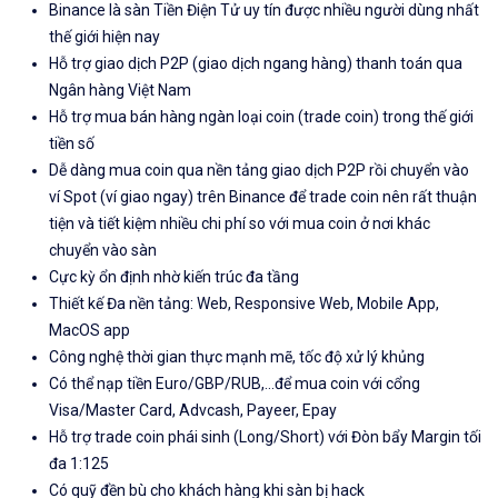
Binance là sàn Tiền Điện Tử uy tín được nhiều người dùng nhất
thế giới hiện nay
Hỗ trợ giao dịch P2P (giao dịch ngang hàng) thanh toán qua
Ngân hàng Việt Nam
Hỗ trợ mua bán hàng ngàn loại coin (trade coin) trong thế giới
tiền số
Dễ dàng mua coin qua nền tảng giao dịch P2P rồi chuyển vào
ví Spot (ví giao ngay) trên Binance để trade coin nên rất thuận
tiện và tiết kiệm nhiều chi phí so với mua coin ở nơi khác
chuyển vào sàn
Cực kỳ ổn định nhờ kiến trúc đa tầng
Thiết kế Đa nền tảng: Web, Responsive Web, Mobile App,
MacOS app
Công nghệ thời gian thực mạnh mẽ, tốc độ xử lý khủng
Có thể nạp tiền Euro/GBP/RUB,...để mua coin với cổng
Visa/Master Card, Advcash, Payeer, Epay
Hỗ trợ trade coin phái sinh (Long/Short) với Đòn bẩy Margin tối
đa 1:125
Có quỹ đền bù cho khách hàng khi sàn bị hack