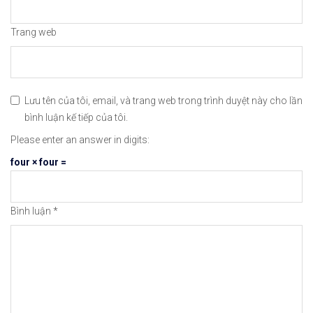
Trang web
Hướng Dẫn Mở Tài Khoản Giao Dịch Tiền S
Hướng Dẫn Cách Mở Tài
Lưu tên của tôi, email, và trang web trong trình duyệt này cho lần
bình luận kế tiếp của tôi.
Hướng Dẫn Cách Xác Thực Tài Khoản BINAN
Hướng Dẫn Cách Xác Mi
Please enter an answer in digits:
four × four =
Hướng Dẫn Cách Tích Hợp Tài Khoản Ngân 
[Video] Cách Cài Đặt 
Bình luận
*
Hướng Dẫn Chi Tiết Cách Giao Dịch Mua –
[Video] Hướng Dẫn Nha