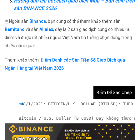
Hướng dẫn chi tiết cách giao dịch Mua – Bán coin trên
sàn BINANCE 2026
Ngoài sàn
Binance
, bạn cũng có thể tham khảo thêm sàn
Remitano
và sàn
Aliniex
, đây là 2 sàn giao dịch cũng có nhiều ưu
điểm và được rất nhiều người Việt Nam tin tưởng chọn dùng trong
nhiều năm qua!
Tham khảo thêm:
Điểm Danh các Sàn Tiền Số Giao Dịch qua
Ngân Hàng tại Việt Nam 2026
Bấm Để Sao Chép
8/1/2021: BITCOIN/U.S. DOLLAR (BTCUSD): THEO D
Bitcoin / U.S. Dollar (BTCUSD) Đây không thực sự
*Nếu chưa có tài khoản giao dịch Tiền Ảo hoặc mu