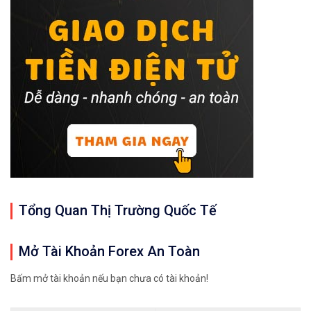
Xem cách mở tài khoản trên sàn Binance được gi
Xem hướng dẫn cách giao dịch Mua – Bán tiền đi
𝘔ở 𝘵à𝘪 𝘬𝘩𝘰ả𝘯 𝘵𝘳ê𝘯 𝘴à𝘯 𝘙𝘦𝘮𝘪𝘵𝘢𝘯𝘰 𝘯ổ𝘪 𝘵𝘪ế
Xem cách mở tài khoản trên sàn Remitano dễ nhấ
Xem video hướng dẫn cách mua bán tiền điện tử 
𝘟𝘦𝘮 𝘤𝘩𝘪 𝘵𝘪ế𝘵: https://chungkhoanforex.com/8
Cảm ơn bạn đã xem thông tin
Chúc bạn giao 
Tổng Quan Thị Trường Quốc Tế
#binance #remitano #bitcoin #tiendientu #tienso 
Mở Tài Khoản Forex An Toàn
Bấm mở tài khoản nếu bạn chưa có tài khoản!