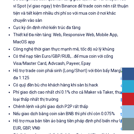
ví Spot (ví giao ngay) trên Binance để trade coin nên rất thuận
tiện và tiết kiệm nhiều chi phí so với mua coin ở nơi khác
chuyển vào sàn
Cực kỳ ổn định nhờ kiến trúc đa tầng
Thiết kế Đa nền tảng: Web, Responsive Web, Mobile App,
MacOS app
Công nghệ thời gian thực mạnh mẽ, tốc độ xử lý khủng
Có thể nạp tiền Euro/GBP/RUB,...để mua coin với cổng
Visa/Master Card, Advcash, Payeer, Epay
Hỗ trợ trade coin phái sinh (Long/Short) với Đòn bẩy Margin tối
đa 1:125
Có quỹ đền bù cho khách hàng khi sàn bị hack
Phí giao dịch cao nhất chỉ 0.1% cho cả Maker và Taker, thuộc
loại thấp nhất thị trường
Chênh lệnh và phí giao dịch P2P rất thấp
Nếu giao dịch bằng coin sàn BNB thì phí chỉ còn 0.075%
Hỗ trợ mua bán tiền ảo bằng tiền pháp định phổ biến như USD,
EUR, GBP, VNĐ