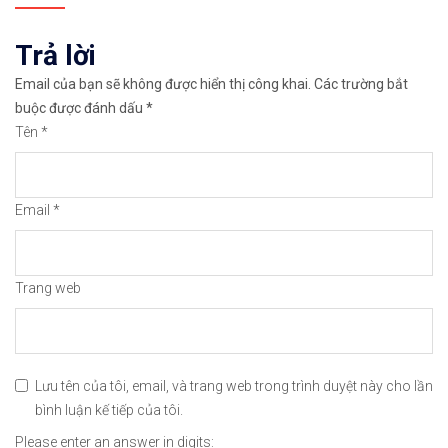
✅Xem hướng dẫn cách giao dịch Mua – Bán tiền điệ
Trả lời
👉𝘔ở 𝘵à𝘪 𝘬𝘩𝘰ả𝘯 𝘵𝘳ê𝘯 𝘴à𝘯 𝘙𝘦𝘮𝘪𝘵𝘢𝘯𝘰 𝘯ổ𝘪 𝘵𝘪ế
Email của bạn sẽ không được hiển thị công khai.
Các trường bắt
✅Xem cách mở tài khoản trên sàn Remitano dễ nhất
buộc được đánh dấu
*
Tên
*
✅Xem video hướng dẫn cách mua bán tiền điện tử t
𝘟𝘦𝘮 𝘤𝘩𝘪 𝘵𝘪ế𝘵: https://chungkhoanforex.com/16
Email
*
😘Cảm ơn bạn đã xem thông tin😘🍀🤗Chúc bạn giao 
#binance #remitano #bitcoin #tiendientu #tienso 
Trang web
Lưu tên của tôi, email, và trang web trong trình duyệt này cho lần
bình luận kế tiếp của tôi.
Please enter an answer in digits: