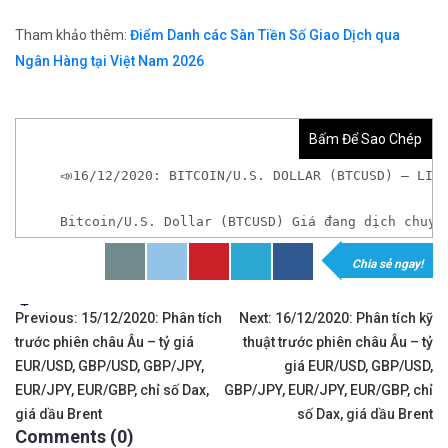
Tham khảo thêm:
Điểm Danh các Sàn Tiền Số Giao Dịch qua
Ngân Hàng tại Việt Nam 2026
Bấm Để Sao Chép
📣16/12/2020: BITCOIN/U.S. DOLLAR (BTCUSD) – LIỆ
Bitcoin/U.S. Dollar (BTCUSD) Giá đang dịch chuyể
Chia sẻ ngay!
𝘟𝘦𝘮 𝘤𝘩𝘪 𝘵𝘪ế𝘵: https://chungkhoanforex.com/16
Tags:
Điều
✨🏆𝐀𝐧 𝐭â𝐦 𝐦ở 𝐭à𝐢 𝐤𝐡𝐨ả𝐧 𝐠𝐢𝐚𝐨 𝐝ị𝐜𝐡 𝐁𝐢𝐭𝐜𝐨𝐢𝐧 𝐯à 𝐧𝐡𝐢ề𝐮 𝐥𝐨ạ𝐢
Previous:
15/12/2020: Phân tích
Next:
16/12/2020: Phân tích kỹ
trước phiên châu Âu – tỷ giá
thuật trước phiên châu Âu – tỷ
hướng
👉𝘔ở 𝘵à𝘪 𝘬𝘩𝘰ả𝘯 𝘵𝘳ê𝘯 𝘴à𝘯 𝘉𝘪𝘯𝘢𝘯𝘤𝘦 𝘯ổ𝘪 𝘵𝘪ế
EUR/USD, GBP/USD, GBP/JPY,
giá EUR/USD, GBP/USD,
bài
EUR/JPY, EUR/GBP, chỉ số Dax,
GBP/JPY, EUR/JPY, EUR/GBP, chỉ
✅Xem cách mở tài khoản trên sàn Binance được giả
giá dầu Brent
số Dax, giá dầu Brent
viết
Comments (0)