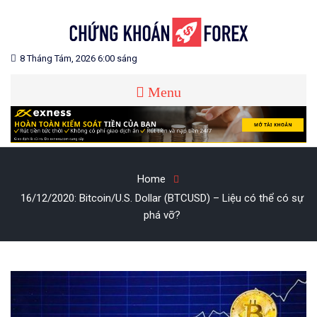
Skip
to
content
Blog chia sẻ về Chứng Khoán và Forex
CHỨNG KHOÁN FOREX
8 Tháng Tám, 2026 6:00 sáng
Menu
Home
16/12/2020: Bitcoin/U.S. Dollar (BTCUSD) – Liệu có thể có sự
phá vỡ?