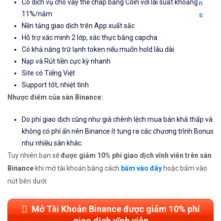
Có dịch vụ cho vay thế chấp bằng Coin với lãi suất khoảng
11%/năm
Nền tảng giao dịch trên App xuất sắc
Hỗ trợ xác minh 2 lớp, xác thực bằng capcha
Có khả năng trữ lạnh token nếu muốn hold lâu dài
Nạp và Rút tiền cực kỳ nhanh
Site có Tiếng Việt
Support tốt, nhiệt tình
Nhược điểm của sàn Binance:
Do phí giao dịch cũng như giá chênh lệch mua bán khá thấp và
không có phí ẩn nên Binance ít tung ra các chương trình Bonus
như nhiều sàn khác.
Tuy nhiên bạn sẽ
được giảm 10% phí giao dịch vĩnh viễn trên sàn
Binance
khi mở tài khoản bằng cách
bấm vào đây
hoặc bấm vào
nút bên dưới:
Mở Tài Khoản Binance được giảm 10% phí
giao dịch vĩnh viễn