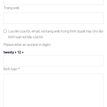
😘Cảm ơn bạn đã xem thông tin😘🍀🤗Chúc bạn giao 
Trang web
#binance #remitano #bitcoin #tiendientu #tienso 
Lưu tên của tôi, email, và trang web trong trình duyệt này cho lần
bình luận kế tiếp của tôi.
Please enter an answer in digits:
twenty + 12 =
Bình luận
*