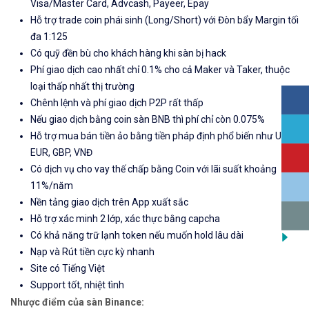
Visa/Master Card, Advcash, Payeer, Epay
Hỗ trợ trade coin phái sinh (Long/Short) với Đòn bẩy Margin tối
đa 1:125
Có quỹ đền bù cho khách hàng khi sàn bị hack
Phí giao dịch cao nhất chỉ 0.1% cho cả Maker và Taker, thuộc
loại thấp nhất thị trường
Chênh lệnh và phí giao dịch P2P rất thấp
Nếu giao dịch bằng coin sàn BNB thì phí chỉ còn 0.075%
Hỗ trợ mua bán tiền ảo bằng tiền pháp định phổ biến như USD,
EUR, GBP, VNĐ
Có dịch vụ cho vay thế chấp bằng Coin với lãi suất khoảng
11%/năm
Nền tảng giao dịch trên App xuất sắc
Hỗ trợ xác minh 2 lớp, xác thực bằng capcha
Có khả năng trữ lạnh token nếu muốn hold lâu dài
Nạp và Rút tiền cực kỳ nhanh
Site có Tiếng Việt
Support tốt, nhiệt tình
Nhược điểm của sàn Binance: