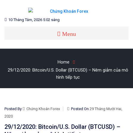
Skip
to
content
Blog chia sẻ về Chứng Khoán và Forex
CHỨNG KHOÁN FOREX
10 Tháng Tám, 2026 5:02 sáng
Menu
Home
29/12/2020: Bitcoin/U.S. Dollar (BTCUSD) – Nêm giảm của mô
hình tiếp tục
Posted By
Chứng Khoán Forex
Posted On
29 Tháng Mười Hai,
2020
29/12/2020: Bitcoin/U.S. Dollar (BTCUSD) –