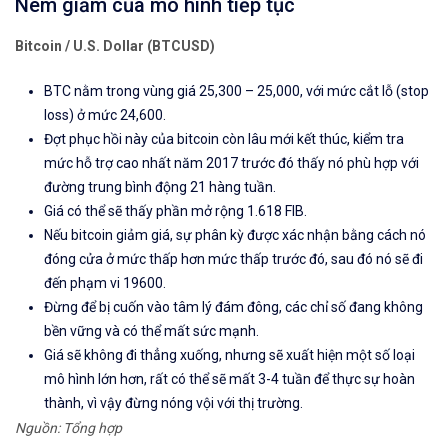
Nêm giảm của mô hình tiếp tục
Bitcoin / U.S. Dollar (BTCUSD)
BTC nằm trong vùng giá
25,300 – 25,000, với mức cắt lỗ (stop
loss) ở mức 24,600.
Đợt phục hồi này của bitcoin còn lâu mới kết thúc, kiểm tra
mức hỗ trợ cao nhất năm 2017 trước đó thấy nó phù hợp với
đường trung bình động 21 hàng tuần.
Giá có thể sẽ thấy phần mở rộng 1.618 FIB.
Nếu bitcoin
giảm giá,
sự phân kỳ được xác nhận bằng cách nó
đóng cửa ở mức thấp hơn mức thấp trước đó, sau đó nó sẽ đi
đến phạm vi 19600.
Đừng để bị cuốn vào tâm lý đám đông, các chỉ số đang không
bền vững và có thể mất sức mạnh.
Giá sẽ không đi thẳng xuống, nhưng sẽ xuất hiện một số loại
mô hình lớn hơn, rất có thể sẽ mất 3-4 tuần để thực sự hoàn
thành, vì vậy đừng nóng vội với thị trường.
Nguồn: Tổng hợp