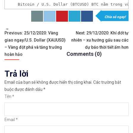
Bitcoin / U.S. Dollar (BTCUSD) BTC nằm trong vùn
Chia sẻ ngay!
𝘟𝘦𝘮 𝘤𝘩𝘪 𝘵𝘪ế𝘵: https://chungkhoanforex.com/29
Tags:
Điều
✨🏆𝐀𝐧 𝐭â𝐦 𝐦ở 𝐭à𝐢 𝐤𝐡𝐨ả𝐧 𝐠𝐢𝐚𝐨 𝐝ị𝐜𝐡 𝐁𝐢𝐭𝐜𝐨𝐢𝐧 𝐯à 𝐧𝐡𝐢ề𝐮 𝐥𝐨ạ𝐢
Previous:
25/12/2020: Vàng
Next:
29/12/2020: Khí đốt tự
giao ngay/U.S. Dollar (XAUUSD)
nhiên – xu hướng gấu sau các
hướng
👉𝘔ở 𝘵à𝘪 𝘬𝘩𝘰ả𝘯 𝘵𝘳ê𝘯 𝘴à𝘯 𝘉𝘪𝘯𝘢𝘯𝘤𝘦 𝘯ổ𝘪 𝘵𝘪ế
– Vàng đột phá và tăng trưởng
dự báo thời tiết ấm hơn
Comments (0)
bài
hoàn hảo
✅Xem cách mở tài khoản trên sàn Binance được giả
viết
Trả lời
✅Xem hướng dẫn cách giao dịch Mua – Bán tiền điệ
Email của bạn sẽ không được hiển thị công khai.
Các trường bắt
👉𝘔ở 𝘵à𝘪 𝘬𝘩𝘰ả𝘯 𝘵𝘳ê𝘯 𝘴à𝘯 𝘙𝘦𝘮𝘪𝘵𝘢𝘯𝘰 𝘯ổ𝘪 𝘵𝘪ế
buộc được đánh dấu
*
Tên
*
✅Xem cách mở tài khoản trên sàn Remitano dễ nhất
✅Xem video hướng dẫn cách mua bán tiền điện tử t
Email
*
𝘟𝘦𝘮 𝘤𝘩𝘪 𝘵𝘪ế𝘵: https://chungkhoanforex.com/29