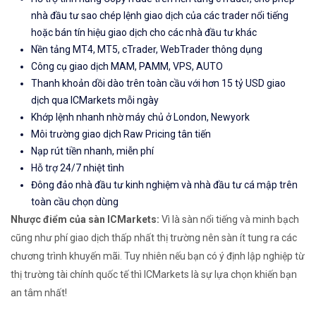
nhà đầu tư sao chép lệnh giao dịch của các trader nổi tiếng
hoặc bán tín hiệu giao dịch cho các nhà đầu tư khác
Nền tảng MT4, MT5, cTrader, WebTrader thông dụng
Công cụ giao dịch MAM, PAMM, VPS, AUTO
Thanh khoản dồi dào trên toàn cầu với hơn 15 tỷ USD giao
dịch qua ICMarkets mỗi ngày
Khớp lệnh nhanh nhờ máy chủ ở London, Newyork
Môi trường giao dịch Raw Pricing tân tiến
Nạp rút tiền nhanh, miễn phí
Hỗ trợ 24/7 nhiệt tình
Đông đảo nhà đầu tư kinh nghiệm và nhà đầu tư cá mập trên
toàn cầu chọn dùng
Nhược điểm của sàn ICMarkets:
Vì là sàn nổi tiếng và minh bạch
cũng như phí giao dịch thấp nhất thị trường nên sàn ít tung ra các
chương trình khuyến mãi. Tuy nhiên nếu bạn có ý định lập nghiệp từ
thị trường tài chính quốc tế thì ICMarkets là sự lựa chọn khiến bạn
an tâm nhất!