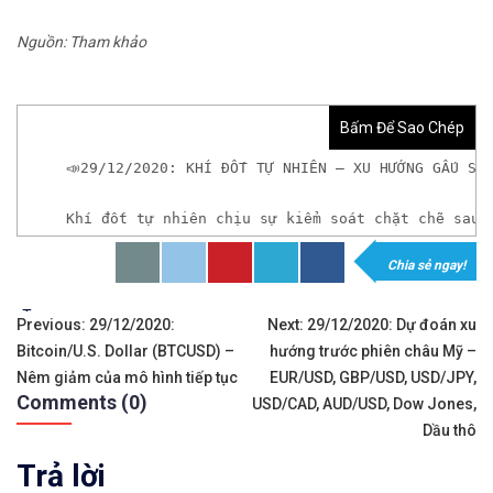
Nguồn: Tham khảo
Bấm Để Sao Chép
📣29/12/2020: KHÍ ĐỐT TỰ NHIÊN – XU HƯỚNG GẤU SA
Khí đốt tự nhiên chịu sự kiểm soát chặt chẽ sau 
Chia sẻ ngay!
𝘟𝘦𝘮 𝘤𝘩𝘪 𝘵𝘪ế𝘵: https://chungkhoanforex.com/2
Tags:
Điều
✨🏆𝐗𝐨á 𝐛ỏ 𝐥𝐨 𝐥ắ𝐧𝐠 𝐤𝐡𝐢 𝐭𝐡𝐚𝐦 𝐠𝐢𝐚 𝐭𝐡ị 𝐭𝐫ườ𝐧𝐠 𝐭à𝐢 𝐜𝐡í𝐧𝐡 
Previous:
29/12/2020:
Next:
29/12/2020: Dự đoán xu
Bitcoin/U.S. Dollar (BTCUSD) –
hướng trước phiên châu Mỹ –
hướng
✅𝘔ở 𝘵à𝘪 𝘬𝘩𝘰ả𝘯 𝘵𝘳ê𝘯 𝘴à𝘯 𝘌𝘹𝘯𝘦𝘴𝘴 𝘜𝘺 𝘛í𝘯 𝘷
Nêm giảm của mô hình tiếp tục
EUR/USD, GBP/USD, USD/JPY,
Comments (0)
bài
USD/CAD, AUD/USD, Dow Jones,
✅𝘔ở 𝘵à𝘪 𝘬𝘩𝘰ả𝘯 𝘵𝘳ê𝘯 𝘴à𝘯 𝘐𝘊𝘔𝘢𝘳𝘬𝘦𝘵𝘴 𝘯ổ𝘪 𝘵𝘪ế
Dầu thô
viết
Trả lời
✅𝘔ở 𝘵à𝘪 𝘬𝘩𝘰ả𝘯 𝘵𝘳ê𝘯 𝘴à𝘯 𝘉𝘪𝘯𝘢𝘯𝘤𝘦 𝘯ổ𝘪 𝘵𝘪ế𝘯𝘨 