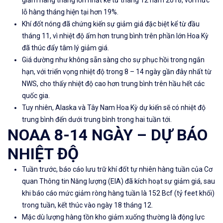
giảm hàng tháng lớn nhất kể từ tháng 12 năm 2018, với mức
lỗ hàng tháng hiện tại hơn 19%.
Khí đốt nóng đã chứng kiến ​​sự giảm giá đặc biệt kể từ đầu
tháng 11, vì nhiệt độ ấm hơn trung bình trên phần lớn Hoa Kỳ
đã thúc đẩy tâm lý giảm giá.
Giá dường như không sẵn sàng cho sự phục hồi trong ngắn
hạn, với triển vọng nhiệt độ trong 8 – 14 ngày gần đây nhất từ ​​
NWS, cho thấy nhiệt độ cao hơn trung bình trên hầu hết các
quốc gia.
Tuy nhiên, Alaska và Tây Nam Hoa Kỳ dự kiến ​​sẽ có nhiệt độ
trung bình đến dưới trung bình trong hai tuần tới.
NOAA 8-14 NGÀY – DỰ BÁO
NHIỆT ĐỘ
Tuần trước, báo cáo lưu trữ khí đốt tự nhiên hàng tuần của Cơ
quan Thông tin Năng lượng (EIA) đã kích hoạt sự giảm giá, sau
khi báo cáo mức giảm ròng hàng tuần là 152 Bcf (tỷ feet khối)
trong tuần, kết thúc vào ngày 18 tháng 12.
Mặc dù lượng hàng tồn kho giảm xuống thường là động lực