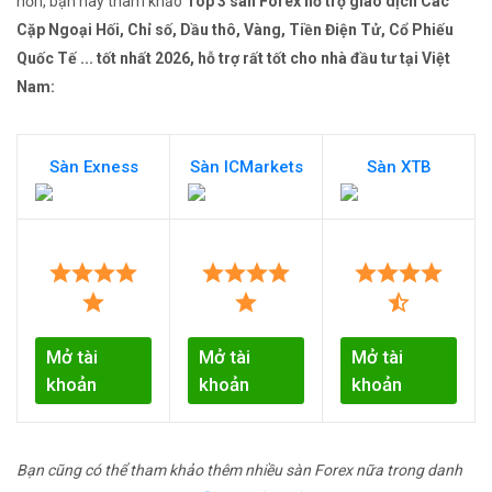
hơn, bạn hãy tham khảo
Top 3 sàn Forex hỗ trợ giao dịch Các
Cặp Ngoại Hối, Chỉ số, Dầu thô, Vàng, Tiền Điện Tử, Cổ Phiếu
Quốc Tế ... tốt nhất 2026, hỗ trợ rất tốt cho nhà đầu tư tại Việt
Nam:
Sàn Exness
Sàn ICMarkets
Sàn XTB
Mở tài
Mở tài
Mở tài
khoản
khoản
khoản
Bạn cũng có thể tham khảo thêm nhiều sàn Forex nữa trong danh