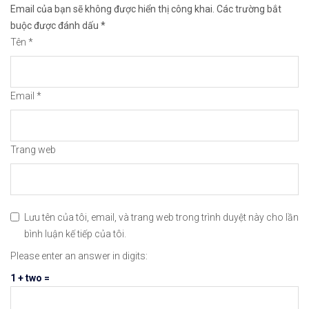
Email của bạn sẽ không được hiển thị công khai.
Các trường bắt
🔗https://chungkhoanforex.com/29-12-2020-khi-dot
buộc được đánh dấu
*
Tên
*
😘Cảm ơn bạn đã xem thông tin😘🍀🤗Chúc bạn giao 
#icmarkets #binance #exness #taichinh #dautu #fo
Email
*
Trang web
Lưu tên của tôi, email, và trang web trong trình duyệt này cho lần
bình luận kế tiếp của tôi.
Please enter an answer in digits:
1 + two =