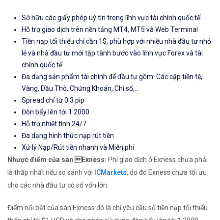
Sở hữu các giấy phép uý tín trong lĩnh vực tài chính quốc tế
Hỗ trợ giao dịch trên nền tảng MT4, MT5 và Web Terminal
Tiền nạp tối thiểu chỉ cần 1$, phù hợp với nhiều nhà đầu tư nhỏ
lẻ và nhà đầu tư mới tập tành bước vào lĩnh vực Forex và tài
chính quốc tế
Đa dạng sản phẩm tài chính để đầu tư gồm: Các cặp tiền tệ,
Vàng, Dầu Thô, Chứng Khoán, Chỉ số,...
Spread chỉ từ 0.3 pip
Đòn bẩy lên tới 1:2000
Hỗ trợ nhiệt tình 24/7
Đa dạng hình thức nạp rút tiền
Xử lý Nạp/Rút tiền nhanh và Miễn phí
Nhược điểm của sàn Exness:
Phí giao dịch ở Exness chưa phải
là thấp nhất nếu so sánh với
ICMarkets
, do đó Exness chưa tối ưu
cho các nhà đầu tư có số vốn lớn.
Điểm nổi bật của sàn Exness đó là chỉ yêu cầu số tiền nạp tối thiểu