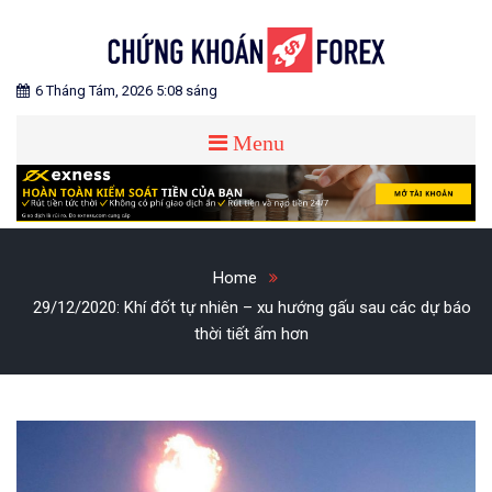
Skip
to
content
Blog chia sẻ về Chứng Khoán và Forex
CHỨNG KHOÁN FOREX
6 Tháng Tám, 2026 5:08 sáng
Menu
Home
29/12/2020: Khí đốt tự nhiên – xu hướng gấu sau các dự báo
thời tiết ấm hơn