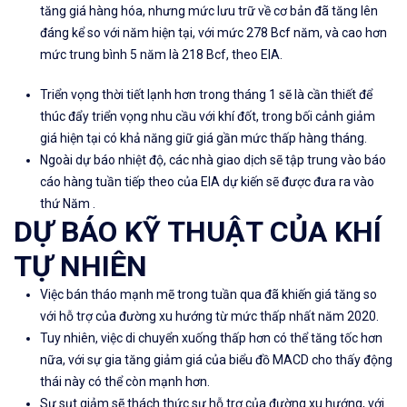
tăng giá hàng hóa, nhưng mức lưu trữ về cơ bản đã tăng lên
đáng kể so với năm hiện tại, với mức 278 Bcf năm, và cao hơn
mức trung bình 5 năm là 218 Bcf, theo EIA.
Triển vọng thời tiết lạnh hơn trong tháng 1 sẽ là cần thiết để
thúc đẩy triển vọng nhu cầu với khí đốt, trong bối cảnh giảm
giá hiện tại có khả năng giữ giá gần mức thấp hàng tháng.
Ngoài dự báo nhiệt độ, các nhà giao dịch sẽ tập trung vào báo
cáo hàng tuần tiếp theo của EIA dự kiến ​​sẽ được đưa ra vào
thứ Năm
.
DỰ BÁO KỸ THUẬT CỦA KHÍ
TỰ NHIÊN
Việc bán tháo mạnh mẽ trong tuần qua đã khiến giá tăng so
với hỗ trợ của đường xu hướng từ mức thấp nhất năm 2020.
Tuy nhiên, việc di chuyển xuống thấp hơn có thể tăng tốc hơn
nữa, với sự gia tăng giảm giá của biểu đồ MACD cho thấy động
thái này có thể còn mạnh hơn.
Sự sụt giảm sẽ thách thức sự hỗ trợ của đường xu hướng, với