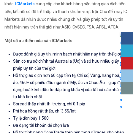
khác.
ICMarkets
cung cấp cho khách hàng nền tảng giao dịch tiên
tiến, kết nối có độ trễ thấp và thanh khoản vượt trội. Cho đến nay IC
Markets đã nhận được nhiều chứng chỉ và giấy phép tốt và uy tín
nhất hiện nay trên thế giới như ASIC, CySEC, FSA, AFSL, AFCA.
Một số ưu điểm của sàn ICMarkets:
Được đánh giá uy tín, minh bạch nhất hiện nay trên thế giới
Sàn có trụ sở chính tại Australia (Úc) và sở hữu nhiều giấy
phép uy tín của thế giới.
Hỗ trợ giao dịch hơn 60 cặp tiền tệ, Chỉ số, Vàng, hàng hoá, tiền
ảo, 460+ cổ phiếu đầu ngành ở Mỹ, Úc và Châu Âu... giúp đa
dạng hoá kênh đầu tư đáp ứng khẩu vị của tất cả các nhà đầu
tư khó tính nhất
Spread thấp nhất thị trường, chỉ 0.1 pip
Phí hoa hồng rất thấp, chỉ 3.5$/lot
Tỷ lệ đòn bẩy 1:500
Đa dạng tài khoản để chọn lựa
Hỗ trợ tính năng CopyTrade trên nền tảng cTrader, cho phép