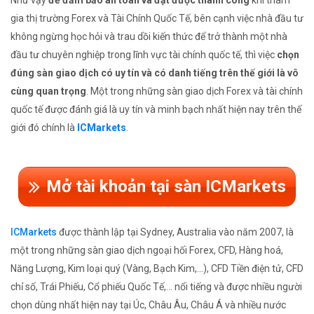
Như vậy
để đảm bảo an toàn và đạt được thành công
khi tham
gia thị trường Forex và Tài Chính Quốc Tế, bên cạnh việc nhà đầu tư
không ngừng học hỏi và trau dồi kiến thức để trở thành một nhà
đầu tư chuyên nghiệp trong lĩnh vực tài chính quốc tế, thì việc
chọn
đúng sàn giao dịch có uy tín và có danh tiếng trên thế giới là vô
cùng quan trọng
. Một trong những sàn giao dịch Forex và tài chính
quốc tế được đánh giá là uy tín và minh bạch nhất hiện nay trên thế
giới đó chính là
ICMarkets
.
Mở tài khoản tại sàn ICMarkets
ICMarkets
được thành lập tại Sydney, Australia vào năm 2007, là
một trong những sàn giao dịch ngoại hối Forex, CFD, Hàng hoá,
Năng Lượng, Kim loại quý (Vàng, Bạch Kim,...), CFD Tiền điện tử, CFD
chỉ số, Trái Phiếu, Cổ phiếu Quốc Tế,... nổi tiếng và được nhiều người
chọn dùng nhất hiện nay tại Úc, Châu Âu, Châu Á và nhiều nước