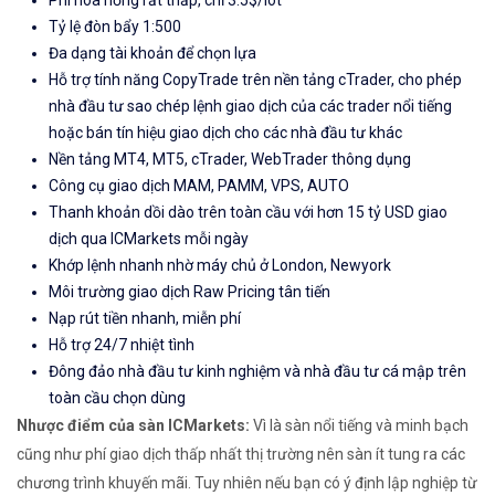
Tỷ lệ đòn bẩy 1:500
Đa dạng tài khoản để chọn lựa
Hỗ trợ tính năng CopyTrade trên nền tảng cTrader, cho phép
nhà đầu tư sao chép lệnh giao dịch của các trader nổi tiếng
hoặc bán tín hiệu giao dịch cho các nhà đầu tư khác
Nền tảng MT4, MT5, cTrader, WebTrader thông dụng
Công cụ giao dịch MAM, PAMM, VPS, AUTO
Thanh khoản dồi dào trên toàn cầu với hơn 15 tỷ USD giao
dịch qua ICMarkets mỗi ngày
Khớp lệnh nhanh nhờ máy chủ ở London, Newyork
Môi trường giao dịch Raw Pricing tân tiến
Nạp rút tiền nhanh, miễn phí
Hỗ trợ 24/7 nhiệt tình
Đông đảo nhà đầu tư kinh nghiệm và nhà đầu tư cá mập trên
toàn cầu chọn dùng
Nhược điểm của sàn ICMarkets:
Vì là sàn nổi tiếng và minh bạch
cũng như phí giao dịch thấp nhất thị trường nên sàn ít tung ra các
chương trình khuyến mãi. Tuy nhiên nếu bạn có ý định lập nghiệp từ