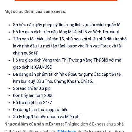
Một số ưu điểm của sàn Exness:
Sở hữu các giấy phép uý tín trong lĩnh vực tài chính quốc tế
Hỗ trợ giao dịch trên nền tảng MT4, MT5 và Web Terminal
Tiền nạp tối thiểu chỉ cần 1$, phù hợp với nhiều nhà đầu tư nhỏ
lẻ và nhà đầu tư mới tập tành bước vào lĩnh vực Forex và tài
chính quốc tế
Hỗ trợ giao dịch Vàng trên Thị Trường Vàng Thế Giới với mã
giao dịch là XAU/USD
Đa dạng sản phẩm tài chính để đầu tư gồm: Các cặp tiền tệ,
Kim loại quý, Dầu Thô, Chứng Khoán, Chỉ số,...
Spread chỉ từ 0.3 pip
Đòn bẩy lên tới 1:2000
Hỗ trợ nhiệt tình 24/7
Đa dạng hình thức nạp rút tiền
Xử lý Nạp/Rút tiền nhanh và Miễn phí
Nhược điểm của sàn Exness:
Phí giao dịch ở Exness chưa phải
là thấp nhất nếu so sánh với
ICMarkets
, do đó Exness chưa tối ưu