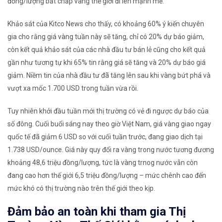
đồng/lượng bất chấp vàng thế giới đi lên mạnh mẽ.
Khảo sát của Kitco News cho thấy, có khoảng 60% ý kiến chuyên
gia cho rằng giá vàng tuần này sẽ tăng, chỉ có 20% dự báo giảm,
còn kết quả khảo sát của các nhà đầu tư bán lẻ cũng cho kết quả
gần như tương tự khi 65% tin rằng giá sẽ tăng và 20% dự báo giá
giảm. Niềm tin của nhà đầu tư đã tăng lên sau khi vàng bứt phá và
vượt xa mốc 1.700 USD trong tuần vừa rồi.
Tuy nhiên khởi đầu tuần mới thị trường có vẻ đi ngược dự báo của
số đông. Cuối buổi sáng nay theo giờ Việt Nam, giá vàng giao ngay
quốc tế đã giảm 6 USD so với cuối tuần trước, đang giao dịch tại
1.738 USD/ounce. Giá này quy đổi ra vàng trong nước tương đương
khoảng 48,6 triệu đồng/lượng, tức là vàng trnog nước vẫn còn
đang cao hơn thế giới 6,5 triệu đồng/lượng – mức chênh cao đến
mức khó có thị trường nào trên thế giới theo kịp.
Đảm bảo an toàn khi tham gia Thị