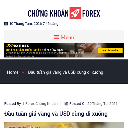
Skip
to
content
Blog chia sẻ về Chứng Khoán và Forex
CHỨNG KHOÁN FOREX
10 Tháng Tám, 2026 7:45 sáng
Menu
Home
Đầu tuần giá vàng và USD cùng đi xuống
Posted By
Forex Chứng Khoán
Posted On
29 Tháng Tư, 2021
Đầu tuần giá vàng và USD cùng đi xuống