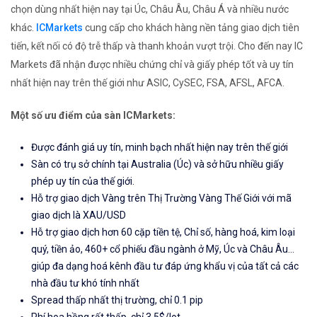
chọn dùng nhất hiện nay tại Úc, Châu Âu, Châu Á và nhiều nước
khác.
ICMarkets
cung cấp cho khách hàng nền tảng giao dịch tiên
tiến, kết nối có độ trễ thấp và thanh khoản vượt trội. Cho đến nay IC
Markets đã nhận được nhiều chứng chỉ và giấy phép tốt và uy tín
nhất hiện nay trên thế giới như ASIC, CySEC, FSA, AFSL, AFCA.
Một số ưu điểm của sàn ICMarkets:
Được đánh giá uy tín, minh bạch nhất hiện nay trên thế giới
Sàn có trụ sở chính tại Australia (Úc) và sở hữu nhiều giấy
phép uy tín của thế giới.
Hỗ trợ giao dịch Vàng trên Thị Trường Vàng Thế Giới với mã
giao dịch là XAU/USD
Hỗ trợ giao dịch hơn 60 cặp tiền tệ, Chỉ số, hàng hoá, kim loại
quý, tiền ảo, 460+ cổ phiếu đầu ngành ở Mỹ, Úc và Châu Âu...
giúp đa dạng hoá kênh đầu tư đáp ứng khẩu vị của tất cả các
nhà đầu tư khó tính nhất
Spread thấp nhất thị trường, chỉ 0.1 pip
Phí hoa hồng rất thấp, chỉ 3.5$/lot