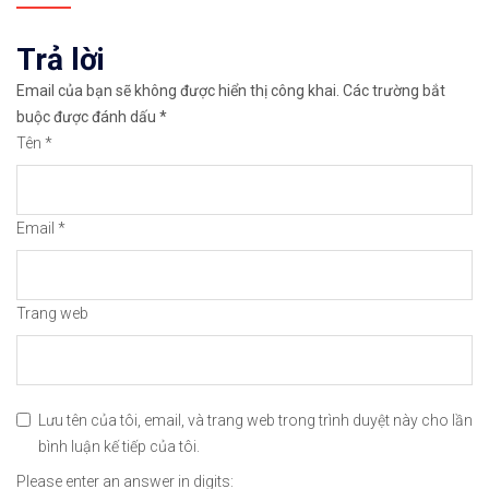
✅𝘔ở 𝘵à𝘪 𝘬𝘩𝘰ả𝘯 𝘵𝘳ê𝘯 𝘴à𝘯 𝘐𝘊𝘔𝘢𝘳𝘬𝘦𝘵𝘴 𝘯ổ𝘪 𝘵𝘪
viết
Trả lời
🔗https://chungkhoanforex.com/dau-tuan-gia-vang-
Email của bạn sẽ không được hiển thị công khai.
Các trường bắt
😘Cảm ơn bạn đã xem thông tin😘🍀🤗Chúc bạn giao 
buộc được đánh dấu
*
Tên
*
#icmarkets #exness #taichinh #dautu #vang #giava
Email
*
Trang web
Lưu tên của tôi, email, và trang web trong trình duyệt này cho lần
bình luận kế tiếp của tôi.
Please enter an answer in digits: