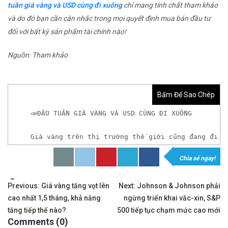
tuần giá vàng và USD cùng đi xuống
chỉ mang tính chất tham khảo
và do đó bạn cần cân nhắc trong mọi quyết định mua bán đầu tư
đối với bất kỳ sản phẩm tài chính nào!
Nguồn: Tham khảo
Bấm Để Sao Chép
📣ĐẦU TUẦN GIÁ VÀNG VÀ USD CÙNG ĐI XUỐNG
Giá vàng trên thị trường thế giới cũng đang đi x
Chia sẻ ngay!
𝘟𝘦𝘮 𝘤𝘩𝘪 𝘵𝘪ế𝘵: https://chungkhoanforex.com/dau
Tags:
Điều
✨🏆𝐆𝐢𝐚𝐨 𝐝ị𝐜𝐡 𝐕à𝐧𝐠 𝐯ớ𝐢 𝐂𝐡ê𝐧𝐡 𝐋ệ𝐜𝐡 𝐜ự𝐜 𝐭𝐡ấ𝐩, 𝐓𝐡𝐚𝐧𝐡 𝐊𝐡
Previous:
Giá vàng tăng vọt lên
Next:
Johnson & Johnson phải
cao nhất 1,5 tháng, khả năng
ngừng triển khai vắc-xin, S&P
hướng
✅𝘔ở 𝘵à𝘪 𝘬𝘩𝘰ả𝘯 𝘵𝘳ê𝘯 𝘴à𝘯 𝘌𝘹𝘯𝘦𝘴𝘴 𝘜𝘺 𝘛í𝘯 𝘷
tăng tiếp thế nào?
500 tiếp tục chạm mức cao mới
Comments (0)
bài