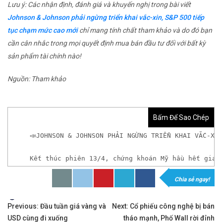
Lưu ý: Các nhận định, đánh giá và khuyến nghị trong bài viết
Johnson & Johnson phải ngừng triển khai vắc-xin, S&P 500 tiếp
tục chạm mức cao mới
chỉ mang tính chất tham khảo và do đó bạn
cần cân nhắc trong mọi quyết định mua bán đầu tư đối với bất kỳ
sản phẩm tài chính nào!
Nguồn: Tham khảo
Bấm Để Sao Chép
📣JOHNSON & JOHNSON PHẢI NGỪNG TRIỂN KHAI VẮC-XI
Kết thúc phiên 13/4, chứng khoán Mỹ hầu hết giao
Chia sẻ ngay!
𝘟𝘦𝘮 𝘤𝘩𝘪 𝘵𝘪ế𝘵: https://chungkhoanforex.com/j
Tags:
Điều
✨🏆𝐗𝐨á 𝐛ỏ 𝐥𝐨 𝐥ắ𝐧𝐠 𝐤𝐡𝐢 𝐭𝐡𝐚𝐦 𝐠𝐢𝐚 𝐭𝐡ị 𝐭𝐫ườ𝐧𝐠 𝐭à𝐢 𝐜𝐡í𝐧𝐡 
Previous:
Đầu tuần giá vàng và
Next:
Cổ phiếu công nghệ bị bán
USD cùng đi xuống
tháo mạnh, Phố Wall rời đỉnh