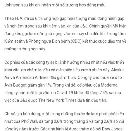
Johnson sau khi ghi nhận một số trường hợp đông máu.
Theo FDA, đã có 6 trường hợp gặp hiện tượng máu đông hiếm gặp
và nghiêm trọng sau khi tiêm vắc-xin của J&J. Chính quyền Mỹ hiện
đang kêu gọi tạm dừng sử dụng vắc-xin này cho đến khi Trung tâm
Kiểm soát và Phòng ngừa Dịch bệnh (CDC) kết thúc cuộc điều tra về
những trường hợp này.
Cổ phiếu của các công ty sẽ bị ảnh hưởng nhiều nhất nếu việc triển
khai vắc-xin chậm lại đều có diễn biến tiêu cực ở phiên này. Alaska
Air và American Airlines đều giảm 1,5%. Công ty cho thuê xe ô tô
Avis Budget giảm gần 1%. Trong khi đó, cổ phiếu của Moderna,
công ty sản xuất loại vắc-xin Covid-19 khác, đã tăng 7,4% sau sự
việc của J&J được The New York Times đưa tin đầu tiên.
Chỉ số giá tiêu dùng, một trong những thước đo lạm phát phổ biến
nhất của Phố Wall, đã tăng 0,6% trong tháng 3 và tăng 2,6% so với
cùng kỳ năm trước. Các nhà kinh tế được thăm dò bởi Dow Jones