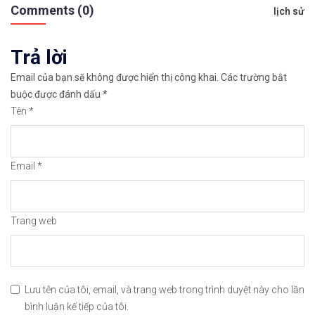
hướng
✅𝘔ở 𝘵à𝘪 𝘬𝘩𝘰ả𝘯 𝘵𝘳ê𝘯 𝘴à𝘯 𝘌𝘹𝘯𝘦𝘴𝘴 𝘜𝘺 𝘛í𝘯 𝘷
Comments (0)
lịch sử
bài
✅𝘔ở 𝘵à𝘪 𝘬𝘩𝘰ả𝘯 𝘵𝘳ê𝘯 𝘴à𝘯 𝘐𝘊𝘔𝘢𝘳𝘬𝘦𝘵𝘴 𝘯ổ𝘪 𝘵𝘪ế
Trả lời
viết
✅𝘔ở 𝘵à𝘪 𝘬𝘩𝘰ả𝘯 𝘵𝘳ê𝘯 𝘴à𝘯 𝘉𝘪𝘯𝘢𝘯𝘤𝘦 𝘯ổ𝘪 𝘵𝘪ế𝘯𝘨 
Email của bạn sẽ không được hiển thị công khai.
Các trường bắt
buộc được đánh dấu
*
🔗https://chungkhoanforex.com/johnson-johnson-ph
Tên
*
😘Cảm ơn bạn đã xem thông tin😘🍀🤗Chúc bạn giao 
Email
*
#icmarkets #binance #exness #taichinh #dautu #fo
Trang web
Lưu tên của tôi, email, và trang web trong trình duyệt này cho lần
bình luận kế tiếp của tôi.