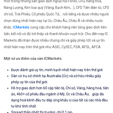
một trong những sàn giao dịch ngoại hối Forex, CFD, Hàng hoá,
Năng Lượng, Kim loại quý (Vàng, Bạch Kim,...), CFD Tiền điện tử, CFD
chỉ số, Trái Phiếu, Cổ phiếu Quốc Tế,... nổi tiếng và được nhiều người
chọn dùng nhất hiện nay tại Úc, Châu Âu, Châu Á và nhiều nước
khác.
ICMarkets
cung cấp cho khách hàng nền tảng giao dịch tiên
tiến, kết nối có độ trễ thấp và thanh khoản vượt trội. Cho đến nay IC
Markets đã nhận được nhiều chứng chỉ và giấy phép tốt và uy tín
nhất hiện nay trên thế giới như ASIC, CySEC, FSA, AFSL, AFCA.
Một số ưu điểm của sàn ICMarkets:
Được đánh giá uy tín, minh bạch nhất hiện nay trên thế giới
Sàn có trụ sở chính tại Australia (Úc) và sở hữu nhiều giấy
phép uy tín của thế giới.
Hỗ trợ giao dịch hơn 60 cặp tiền tệ, Chỉ số, Vàng, hàng hoá, tiền
ảo, 460+ cổ phiếu đầu ngành ở Mỹ, Úc và Châu Âu... giúp đa
dạng hoá kênh đầu tư đáp ứng khẩu vị của tất cả các nhà đầu
tư khó tính nhất
Spread thấp nhất thị trường, chỉ 0.1 pip