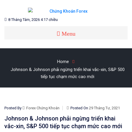
Skip
to
content
Blog chia sẻ về Chứng Khoán và Forex
CHỨNG KHOÁN FOREX
8 Tháng Tám, 2026 4:17 chiều
Menu
Home
Johnson & Johnson phải ngừng triển khai vắc-xin, S&P 500
tiếp tục chạm mức cao mới
Posted By
Forex Chứng Khoán
Posted On
29 Tháng Tư, 2021
Johnson & Johnson phải ngừng triển khai
vắc-xin, S&P 500 tiếp tục chạm mức cao mới