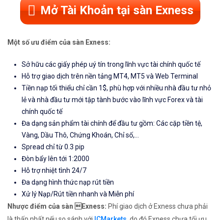
Mở Tài Khoản tại sàn Exness
Một số ưu điểm của sàn Exness:
Sở hữu các giấy phép uý tín trong lĩnh vực tài chính quốc tế
Hỗ trợ giao dịch trên nền tảng MT4, MT5 và Web Terminal
Tiền nạp tối thiểu chỉ cần 1$, phù hợp với nhiều nhà đầu tư nhỏ
lẻ và nhà đầu tư mới tập tành bước vào lĩnh vực Forex và tài
chính quốc tế
Đa dạng sản phẩm tài chính để đầu tư gồm: Các cặp tiền tệ,
Vàng, Dầu Thô, Chứng Khoán, Chỉ số,...
Spread chỉ từ 0.3 pip
Đòn bẩy lên tới 1:2000
Hỗ trợ nhiệt tình 24/7
Đa dạng hình thức nạp rút tiền
Xử lý Nạp/Rút tiền nhanh và Miễn phí
Nhược điểm của sàn Exness:
Phí giao dịch ở Exness chưa phải
là thấp nhất nếu so sánh với
ICMarkets
, do đó Exness chưa tối ưu