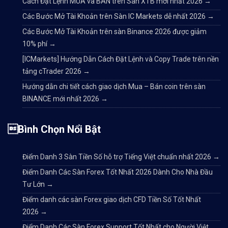
Cách Đặt Lệnh MUA và BÁN trên Sàn XTB mới nhất 2026
→
Các Bước Mở Tài Khoản trên Sàn IC Markets dễ nhất 2026
→
Các Bước Mở Tài Khoản trên sàn Binance 2026 được giảm
10% phí
→
[ICMarkets] Hướng Dẫn Cách Đặt Lệnh và Copy Trade trên nền
tảng cTrader 2026
→
Hướng dẫn chi tiết cách giao dịch Mua – Bán coin trên sàn
BINANCE mới nhất 2026
→
Bình Chọn Nổi Bật
Điểm Danh 3 Sàn Tiền Số hỗ trợ Tiếng Việt chuẩn nhất 2026
→
Điểm Danh Các Sàn Forex Tốt Nhất 2026 Dành Cho Nhà Đầu
Tư Lớn
→
Điểm danh các sàn Forex giao dịch CFD Tiền Số Tốt Nhất
2026
→
Điểm Danh Các Sàn Forex Support Tốt Nhất cho Người Việt