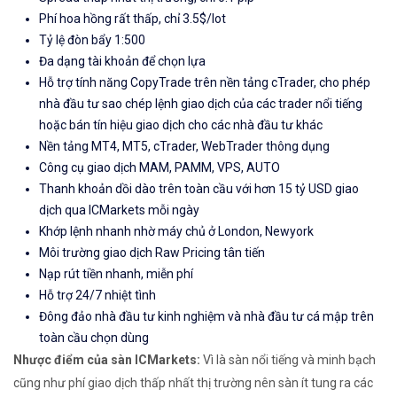
Phí hoa hồng rất thấp, chỉ 3.5$/lot
Tỷ lệ đòn bẩy 1:500
Đa dạng tài khoản để chọn lựa
Hỗ trợ tính năng CopyTrade trên nền tảng cTrader, cho phép
nhà đầu tư sao chép lệnh giao dịch của các trader nổi tiếng
hoặc bán tín hiệu giao dịch cho các nhà đầu tư khác
Nền tảng MT4, MT5, cTrader, WebTrader thông dụng
Công cụ giao dịch MAM, PAMM, VPS, AUTO
Thanh khoản dồi dào trên toàn cầu với hơn 15 tỷ USD giao
dịch qua ICMarkets mỗi ngày
Khớp lệnh nhanh nhờ máy chủ ở London, Newyork
Môi trường giao dịch Raw Pricing tân tiến
Nạp rút tiền nhanh, miễn phí
Hỗ trợ 24/7 nhiệt tình
Đông đảo nhà đầu tư kinh nghiệm và nhà đầu tư cá mập trên
toàn cầu chọn dùng
Nhược điểm của sàn ICMarkets:
Vì là sàn nổi tiếng và minh bạch
cũng như phí giao dịch thấp nhất thị trường nên sàn ít tung ra các