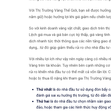
Với Thị Trường Vàng Thế Giới, bạn sẽ được hưởng 
nắm giữ) hoặc hưởng lợi khi giá giảm nếu chiến lư
So với kinh doanh vàng vật chất, giao dịch trên thị
Lệch giá mua và giá bán cực kỳ thấp, giá vàng tín
dịch nhanh tức thời thông qua các nền tảng giao dị
dụng,...từ đó giúp giảm thiểu rủi ro cho nhà đầu tư
Với nhiều lợi ích như vậy nên ngày càng có nhiều 
Vàng trên tài khoản. Tuy nhiên bên cạnh những cơ h
rủi ro khiến nhà đầu tư có thể mất cả vốn lẫn lời.
hoặc bị thua lỗ nặng khi tham gia Thị Trường Vàng
Thứ nhất
là do nhà đầu tư sử dụng đòn bẩy ca
đánh giá sai xu hướng thị trường, từ đó dẫn đế
Thứ hai
là do nhà đầu tư chọn nhầm sàn giao 
đảo, hoặc tham gia các hình thức huy động vố