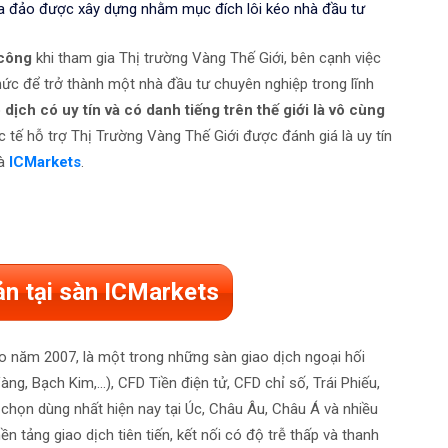
ừa đảo được xây dựng nhằm mục đích lôi kéo nhà đầu tư
 công
khi tham gia Thị trường Vàng Thế Giới, bên cạnh việc
hức để trở thành một nhà đầu tư chuyên nghiệp trong lĩnh
dịch có uy tín và có danh tiếng trên thế giới là vô cùng
 tế hỗ trợ Thị Trường Vàng Thế Giới được đánh giá là uy tín
là
ICMarkets
.
ản tại sàn ICMarkets
ào năm 2007, là một trong những sàn giao dịch ngoại hối
g, Bạch Kim,...), CFD Tiền điện tử, CFD chỉ số, Trái Phiếu,
i chọn dùng nhất hiện nay tại Úc, Châu Âu, Châu Á và nhiều
 tảng giao dịch tiên tiến, kết nối có độ trễ thấp và thanh