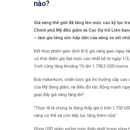
nào?
Giá vàng thế giới đã tăng lên mức cao kỷ lục tr
Chính phủ Mỹ đều giảm và Cục Dự trữ Liên bang
– làm gia tăng sức hấp dẫn của vàng so với nh
Kết thúc phiên giao dịch 8/4, giá vàng giao ngay 
có thời điểm giá đạt mức cao nhất kể từ ngày 1/3
York cũng tăng khoảng 1% lên 1.758,2 USD/ounce.
Bob Haberkorn, chiến lược gia thị trường cấp cao c
của Mỹ đang giảm, và điều đó tác động mạnh ngay 
giúp đẩy giá vàng tăng lên”.
“Thực tế là chúng ta đang thấy giá ở trên 1.750 U
vàng có thể sẽ còn tiếp tục tăng thêm nữa”.
Đồng USD giảm xuống mức thấp nhất trong vòng hơn