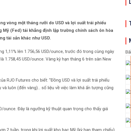
ong vòng một tháng rưỡi do USD và lợi suất trái phiếu
 Mỹ (Fed) tái khẳng định lập trường chính sách ôn hòa
ững tài sản khác như USD.
tăng 1,11% lên 1.756,56 USD/ounce, trước đó trong cùng ngày
Bấ
, là 1.758,45 USD/ounce. Vàng kỳ hạn tháng 6 trên sàn New
ủa RJO Futures cho biết: “Đồng USD và lợi suất trái phiếu
và luôn (đến vàng)… số liệu về việc làm khá ấn tượng cũng
SD/ounce. Đây là ngưỡng kỹ thuật quan trọng cho thấy giá
 2 tuần, trong khi lợi suất kho bạc Mỹ (kỳ hạn tham chiếu)