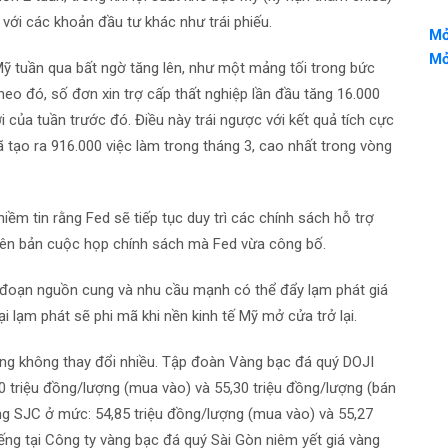
với các khoản đầu tư khác như trái phiếu.
Mở
Mở
 Mỹ tuần qua bất ngờ tăng lên, như một mảng tối trong bức
heo đó, số đơn xin trợ cấp thất nghiệp lần đầu tăng 16.000
i của tuần trước đó. Điều này trái ngược với kết quả tích cực
 tạo ra 916.000 việc làm trong tháng 3, cao nhất trong vòng
iềm tin rằng Fed sẽ tiếp tục duy trì các chính sách hỗ trợ
biên bản cuộc họp chính sách mà Fed vừa công bố.
án đoạn nguồn cung và nhu cầu mạnh có thể đẩy lạm phát giá
gại lạm phát sẽ phi mã khi nền kinh tế Mỹ mở cửa trở lại.
ung không thay đổi nhiều. Tập đoàn Vàng bạc đá quý DOJI
0 triệu đồng/lượng (mua vào) và 55,30 triệu đồng/lượng (bán
ng SJC ở mức: 54,85 triệu đồng/lượng (mua vào) và 55,27
iếng tại Công ty vàng bạc đá quý Sài Gòn niêm yết giá vàng