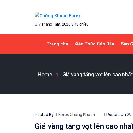
Skip
to
content
Blog chia sẻ về Chứng Khoán và Forex
CHỨNG KHOÁN FOREX
7 Tháng Tám, 2026 8:48 chiều
Trang chủ
Kiến Thức Căn Bản
Sàn G
Home
Giá vàng tăng vọt lên cao nhất
Posted By
Forex Chứng Khoán
Posted On
29 
Giá vàng tăng vọt lên cao nhất