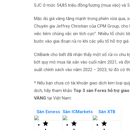
SJC ở mức 54,85 triệu đồng/lượng (mua vào) và 55
Mặc dù giá vàng tăng mạnh trong phiên vừa qua, s
Chuyên gia Jeffrey Christian của CPM Group, cho bi
việc tiêm chủng vắc xin tích cực”. Nhiều tổ chức l
bước vào giai đoạn rủi ro khi các yếu tố hỗ trợ g
CitiBank cho biết đã nhận thấy một số rủi ro chu 
bớt quy mô mua tài sản vào cuối năm 2021, và định
suất chính sách vào năm 2022 – 2023, từ đó có thể 
* Nếu bạn chưa có tài khoản giao dịch kim loại q
dịch, hãy tham khảo
Top 3 sàn Forex hỗ trợ giao 
VÀNG
tại Việt Nam:
Sàn Exness
Sàn ICMarkets
Sàn XTB