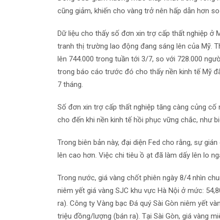
cũng giảm, khiến cho vàng trở nên hấp dẫn hơn so 
Dữ liệu cho thấy số đơn xin trợ cấp thất nghiệp ở
tranh thị trường lao động đang sáng lên của Mỹ. T
lên 744.000 trong tuần tới 3/7, so với 728.000 ngườ
trong báo cáo trước đó cho thấy nền kinh tế Mỹ đã
7 tháng.
Số đơn xin trợ cấp thất nghiệp tăng càng củng cố n
cho đến khi nền kinh tế hồi phục vững chắc, như 
Trong biên bản này, đại diện Fed cho rằng, sự gi
lên cao hơn. Việc chi tiêu ồ ạt đã làm dấy lên lo n
Trong nước, giá vàng chốt phiên ngày 8/4 nhìn ch
niêm yết giá vàng SJC khu vực Hà Nội ở mức: 54,8
ra). Công ty Vàng bạc Đá quý Sài Gòn niêm yết và
triệu đồng/lượng (bán ra). Tại Sài Gòn, giá vàng m