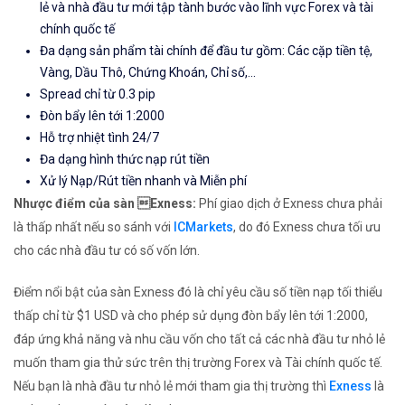
lẻ và nhà đầu tư mới tập tành bước vào lĩnh vực Forex và tài
chính quốc tế
Đa dạng sản phẩm tài chính để đầu tư gồm: Các cặp tiền tệ,
Vàng, Dầu Thô, Chứng Khoán, Chỉ số,...
Spread chỉ từ 0.3 pip
Đòn bẩy lên tới 1:2000
Hỗ trợ nhiệt tình 24/7
Đa dạng hình thức nạp rút tiền
Xử lý Nạp/Rút tiền nhanh và Miễn phí
Nhược điểm của sàn Exness:
Phí giao dịch ở Exness chưa phải
là thấp nhất nếu so sánh với
ICMarkets
, do đó Exness chưa tối ưu
cho các nhà đầu tư có số vốn lớn.
Điểm nổi bật của sàn Exness đó là chỉ yêu cầu số tiền nạp tối thiểu
thấp chỉ từ $1 USD và cho phép sử dụng đòn bẩy lên tới 1:2000,
đáp ứng khả năng và nhu cầu vốn cho tất cả các nhà đầu tư nhỏ lẻ
muốn tham gia thử sức trên thị trường Forex và Tài chính quốc tế.
Nếu bạn là nhà đầu tư nhỏ lẻ mới tham gia thị trường thì
Exness
là