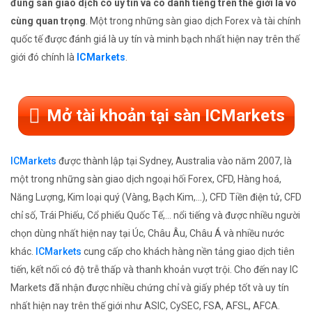
đúng sàn giao dịch có uy tín và có danh tiếng trên thế giới là vô
cùng quan trọng
. Một trong những sàn giao dịch Forex và tài chính
quốc tế được đánh giá là uy tín và minh bạch nhất hiện nay trên thế
giới đó chính là
ICMarkets
.
Mở tài khoản tại sàn ICMarkets
ICMarkets
được thành lập tại Sydney, Australia vào năm 2007, là
một trong những sàn giao dịch ngoại hối Forex, CFD, Hàng hoá,
Năng Lượng, Kim loại quý (Vàng, Bạch Kim,...), CFD Tiền điện tử, CFD
chỉ số, Trái Phiếu, Cổ phiếu Quốc Tế,... nổi tiếng và được nhiều người
chọn dùng nhất hiện nay tại Úc, Châu Âu, Châu Á và nhiều nước
khác.
ICMarkets
cung cấp cho khách hàng nền tảng giao dịch tiên
tiến, kết nối có độ trễ thấp và thanh khoản vượt trội. Cho đến nay IC
Markets đã nhận được nhiều chứng chỉ và giấy phép tốt và uy tín
nhất hiện nay trên thế giới như ASIC, CySEC, FSA, AFSL, AFCA.