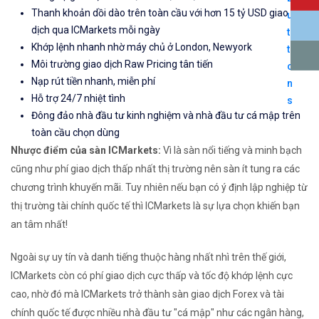
Thanh khoản dồi dào trên toàn cầu với hơn 15 tỷ USD giao
dịch qua ICMarkets mỗi ngày
Khớp lệnh nhanh nhờ máy chủ ở London, Newyork
Môi trường giao dịch Raw Pricing tân tiến
Nạp rút tiền nhanh, miễn phí
Hỗ trợ 24/7 nhiệt tình
Đông đảo nhà đầu tư kinh nghiệm và nhà đầu tư cá mập trên
toàn cầu chọn dùng
Nhược điểm của sàn ICMarkets:
Vì là sàn nổi tiếng và minh bạch
cũng như phí giao dịch thấp nhất thị trường nên sàn ít tung ra các
chương trình khuyến mãi. Tuy nhiên nếu bạn có ý định lập nghiệp từ
thị trường tài chính quốc tế thì ICMarkets là sự lựa chọn khiến bạn
an tâm nhất!
Ngoài sự uy tín và danh tiếng thuộc hàng nhất nhì trên thế giới,
ICMarkets còn có phí giao dịch cực thấp và tốc độ khớp lệnh cực
cao, nhờ đó mà ICMarkets trở thành sàn giao dịch Forex và tài
chính quốc tế được nhiều nhà đầu tư "cá mập" như các ngân hàng,