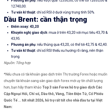
Phương án phụ
: nếu vượt qua 12550,00, có thể tới 12635,00 &
12740,00.
Tư vấn kĩ thuật
: chỉ số RSI ở dưới vùng trung tính 50%.
Dầu Brent: cần thận trọng
Điểm xoay: 43,20
Khuyến nghị giao dịch
: mua ở trên 43,20 với mục tiêu 43,70 &
43,95.
Phương án phụ
: nếu thủng qua 43,20, có thể tới 42,75 & 42,40.
Tư vấn kĩ thuật
: chỉ số RSI thiếu xu hướng rõ ràng, nên thận
trọng.
Nguồn: Tổng hợp
*Nếu chưa có tài khoản giao dịch trên Thị trường Forex hoặc muốn
chuyển tài khoản sang sàn giao dịch forex mới uy tín chất lượng
hơn, bạn hãy tham khảo
Top 3 sàn Forex hỗ trợ giao dịch Các
Cặp Ngoại Hối, Chỉ số, Dầu thô, Vàng, Tiền Điện Tử, Cổ Phiếu
Quốc Tế ... tốt nhất 2026, hỗ trợ rất tốt cho nhà đầu tư tại Việt
Nam: