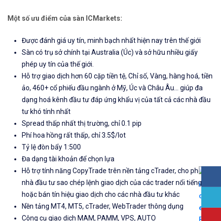
Một số ưu điểm của sàn ICMarkets:
Được đánh giá uy tín, minh bạch nhất hiện nay trên thế giới
Sàn có trụ sở chính tại Australia (Úc) và sở hữu nhiều giấy
phép uy tín của thế giới.
Hỗ trợ giao dịch hơn 60 cặp tiền tệ, Chỉ số, Vàng, hàng hoá, tiền
ảo, 460+ cổ phiếu đầu ngành ở Mỹ, Úc và Châu Âu... giúp đa
dạng hoá kênh đầu tư đáp ứng khẩu vị của tất cả các nhà đầu
tư khó tính nhất
Spread thấp nhất thị trường, chỉ 0.1 pip
Phí hoa hồng rất thấp, chỉ 3.5$/lot
Tỷ lệ đòn bẩy 1:500
Đa dạng tài khoản để chọn lựa
Hỗ trợ tính năng CopyTrade trên nền tảng cTrader, cho phép
nhà đầu tư sao chép lệnh giao dịch của các trader nổi tiếng
hoặc bán tín hiệu giao dịch cho các nhà đầu tư khác
Nền tảng MT4, MT5, cTrader, WebTrader thông dụng
Công cụ giao dịch MAM, PAMM, VPS, AUTO