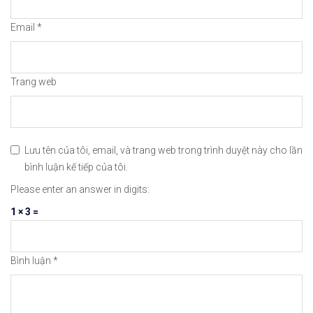
#icmarkets #binance #exness #taichinh #dautu #fo
Email
*
Trang web
Lưu tên của tôi, email, và trang web trong trình duyệt này cho lần
bình luận kế tiếp của tôi.
Please enter an answer in digits:
1 × 3 =
Bình luận
*