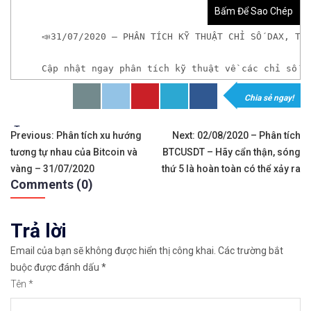
Bấm Để Sao Chép
📣31/07/2020 – PHÂN TÍCH KỸ THUẬT CHỈ SỐ DAX, TỶ
Cập nhật ngay phân tích kỹ thuật về các chỉ số c
Chia sẻ ngay!
𝘟𝘦𝘮 𝘤𝘩𝘪 𝘵𝘪ế𝘵: https://chungkhoanforex.com/31
Tags:
Điều
✨🏆𝐗𝐨á 𝐛ỏ 𝐥𝐨 𝐥ắ𝐧𝐠 𝐤𝐡𝐢 𝐭𝐡𝐚𝐦 𝐠𝐢𝐚 𝐭𝐡ị 𝐭𝐫ườ𝐧𝐠 𝐭à𝐢 𝐜𝐡í𝐧𝐡 
Previous:
Phân tích xu hướng
Next:
02/08/2020 – Phân tích
tương tự nhau của Bitcoin và
BTCUSDT – Hãy cẩn thận, sóng
hướng
✅𝘔ở 𝘵à𝘪 𝘬𝘩𝘰ả𝘯 𝘵𝘳ê𝘯 𝘴à𝘯 𝘌𝘹𝘯𝘦𝘴𝘴 𝘜𝘺 𝘛í𝘯 𝘷
vàng – 31/07/2020
thứ 5 là hoàn toàn có thể xảy ra
Comments (0)
bài
✅𝘔ở 𝘵à𝘪 𝘬𝘩𝘰ả𝘯 𝘵𝘳ê𝘯 𝘴à𝘯 𝘐𝘊𝘔𝘢𝘳𝘬𝘦𝘵𝘴 𝘯ổ𝘪 𝘵𝘪ế
viết
Trả lời
✅𝘔ở 𝘵à𝘪 𝘬𝘩𝘰ả𝘯 𝘵𝘳ê𝘯 𝘴à𝘯 𝘉𝘪𝘯𝘢𝘯𝘤𝘦 𝘯ổ𝘪 𝘵𝘪ế𝘯𝘨 
Email của bạn sẽ không được hiển thị công khai.
Các trường bắt
🔗https://chungkhoanforex.com/31-07-2020-phan-ti
buộc được đánh dấu
*
Tên
*
😘Cảm ơn bạn đã xem thông tin😘🍀🤗Chúc bạn giao 