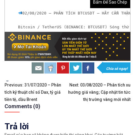
Bấm Để Sao Chép
02/08/2020 – PHÂN TÍCH BTCUSDT – HÃY CẨN THẬN,
Bitcoin / TetherUS (BINANCE: BTCUSDT) Sóng thứ 5
𝘟𝘦𝘮 𝘤𝘩𝘪 𝘵𝘪ế𝘵: https://chungkhoanforex.com/0
𝐀𝐧 𝐭â𝐦 𝐦ở 𝐭à𝐢 𝐤𝐡𝐨ả𝐧 𝐠𝐢𝐚𝐨 𝐝ị𝐜𝐡 𝐁𝐢𝐭𝐜𝐨𝐢𝐧 𝐯à 𝐧𝐡𝐢ề𝐮 𝐥𝐨ạ𝐢
𝘔ở 𝘵à𝘪 𝘬𝘩𝘰ả𝘯 𝘵𝘳ê𝘯 𝘴à𝘯 𝘉𝘪𝘯𝘢𝘯𝘤𝘦 𝘯ổ𝘪 𝘵𝘪ế
Chia sẻ ngay!
Xem cách mở tài khoản trên sàn Binance được gi
Tags:
Điều
Previous:
31/07/2020 – Phân
Next:
03/08/2020 – Phân tích xu
tích kỹ thuật chỉ số Dax, tỷ giá
hướng giá vàng; Cập nhật tin tức
hướng
Xem hướng dẫn cách giao dịch Mua – Bán tiền đi
tiền tệ, dầu Brent
thị trường vàng mới nhất
Comments (0)
bài
𝘔ở 𝘵à𝘪 𝘬𝘩𝘰ả𝘯 𝘵𝘳ê𝘯 𝘴à𝘯 𝘙𝘦𝘮𝘪𝘵𝘢𝘯𝘰 𝘯ổ𝘪 𝘵𝘪ế
viết
Trả lời
Xem cách mở tài khoản trên sàn Remitano dễ nhấ