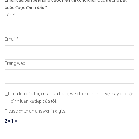
Email của bạn sẽ không được hiển thị công khai.
Các trường bắt
Xem video hướng dẫn cách mua bán tiền điện tử 
buộc được đánh dấu
*
Tên
*
𝘟𝘦𝘮 𝘤𝘩𝘪 𝘵𝘪ế𝘵: https://chungkhoanforex.com/0
Cảm ơn bạn đã xem thông tin
Chúc bạn giao 
Email
*
#binance #remitano #bitcoin #tiendientu #tienso 
Trang web
Lưu tên của tôi, email, và trang web trong trình duyệt này cho lần
bình luận kế tiếp của tôi.
Please enter an answer in digits:
2 × 1 =