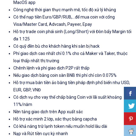
MacOS app
Công nghệ thời gian thực mạnh mẽ, tốc độ xử lý khủng
Có thể nạp tiền Euro/GBP/RUB,...để mua coin với cổng
Visa/Master Card, Advcash, Payeer, Epay
Hỗ trợ trade coin phái sinh (Long/Short) với Đòn bẩy Margin tối
đa 1:125
Có quỹ đền bù cho khách hàng khi sàn bị hack
Phí giao dịch cao nhất chỉ 0.1% cho cả Maker và Taker, thuộc
loại thấp nhất thị trường
Chênh lệnh và phí giao dịch P2P rất thấp
Nếu giao dịch bằng coin sàn BNB thì phí chỉ còn 0.075%
Hỗ trợ mua bán tiền ảo bằng tiền pháp định phổ biến như USD,
EUR, GBP, VNĐ
Có dịch vụ cho vay thế chấp bằng Coin với lãi suất khoảng
11%/năm
Nền tảng giao dịch trên App xuất sắc
Hỗ trợ xác minh 2 lớp, xác thực bằng capcha
Có khả năng trữ lạnh token nếu muốn hold lâu dài
Nạp và Rút tiền cực kỳ nhanh