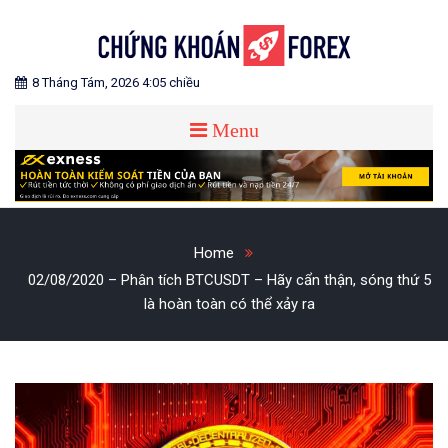
Skip
to
content
Blog chia sẻ về Chứng Khoán và Forex
CHỨNG KHOÁN FOREX
8 Tháng Tám, 2026 4:05 chiều
Menu
Home
02/08/2020 – Phân tích BTCUSDT – Hãy cẩn thận, sóng thứ 5
là hoàn toàn có thể xảy ra