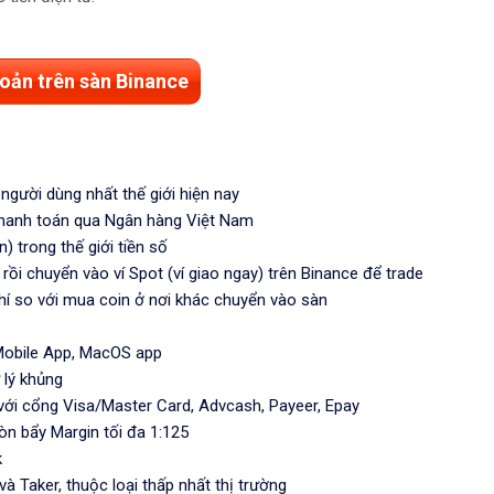
oản trên sàn Binance
 người dùng nhất thế giới hiện nay
 thanh toán qua Ngân hàng Việt Nam
) trong thế giới tiền số
ồi chuyển vào ví Spot (ví giao ngay) trên Binance để trade
 phí so với mua coin ở nơi khác chuyển vào sàn
Mobile App, MacOS app
 lý khủng
với cổng Visa/Master Card, Advcash, Payeer, Epay
Đòn bẩy Margin tối đa 1:125
k
à Taker, thuộc loại thấp nhất thị trường