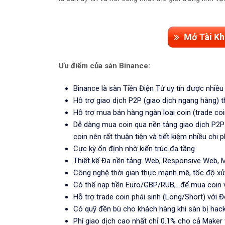
Mở Tài Kh
Ưu điểm của sàn Binance:
Binance là sàn Tiền Điện Tử uy tín được nhiều
Hỗ trợ giao dịch P2P (giao dịch ngang hàng)
Hỗ trợ mua bán hàng ngàn loại coin (trade coin
Dễ dàng mua coin qua nền tảng giao dịch P2P r
coin nên rất thuận tiện và tiết kiệm nhiều chi
Cực kỳ ổn định nhờ kiến trúc đa tầng
Thiết kế Đa nền tảng: Web, Responsive Web, 
Công nghệ thời gian thực mạnh mẽ, tốc độ xử
Có thể nạp tiền Euro/GBP/RUB,...để mua coin 
Hỗ trợ trade coin phái sinh (Long/Short) với 
Có quỹ đền bù cho khách hàng khi sàn bị hac
Phí giao dịch cao nhất chỉ 0.1% cho cả Maker v