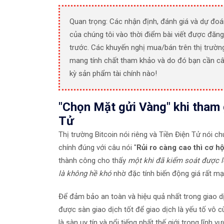
Quan trọng: Các nhận định, đánh giá và dự đoá
của chúng tôi vào thời điểm bài viết được đăng
trước. Các khuyến nghị mua/bán trên thị trườn
mang tính chất tham khảo và do đó bạn cần câ
kỳ sản phẩm tài chính nào!
"Chọn Mặt gửi Vàng" khi tham g
Tử
Thị trường Bitcoin nói riêng và Tiền Điện Tử nói ch
chính đúng với câu nói "
Rủi ro càng cao thì cơ hộ
thành công cho thấy
một khi đã kiểm soát được lò
là không hề khó
nhờ đặc tính biến động giá rất mạ
Để đảm bảo an toàn và hiệu quả nhất trong giao dịc
được sàn giao dịch tốt để giao dịch là yếu tố vô c
là sàn uy tín và nổi tiếng nhất thế giới trong lĩnh vự