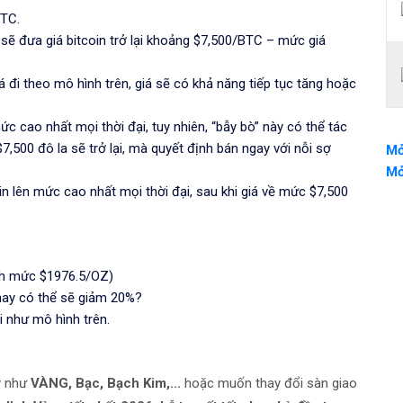
BTC.
ẽ đưa giá bitcoin trở lại khoảng $7,500/BTC – mức giá
 đi theo mô hình trên, giá sẽ có khả năng tiếp tục tăng hoặc
ức cao nhất mọi thời đại, tuy nhiên, “bẫy bò” này có thể tác
,500 đô la sẽ trở lại, mà quyết định bán ngay với nỗi sợ
Mở
Mở
n lên mức cao nhất mọi thời đại, sau khi giá về mức $7,500
nh mức $1976.5/OZ)
 hay có thể sẽ giảm 20%?
i như mô hình trên.
uý như
VÀNG, Bạc, Bạch Kim,...
hoặc muốn thay đổi sàn giao