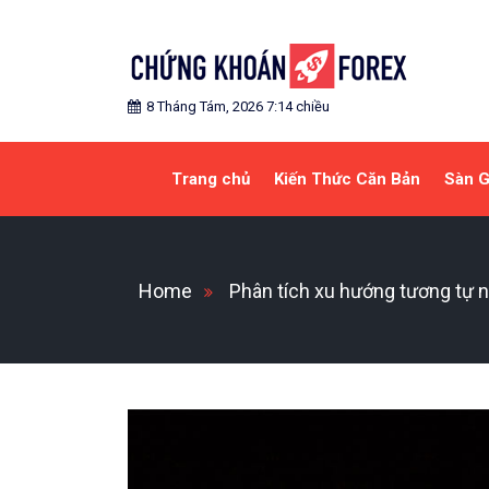
Skip
to
content
Blog chia sẻ về Chứng Khoán và Forex
CHỨNG KHOÁN FOREX
8 Tháng Tám, 2026 7:14 chiều
Trang chủ
Kiến Thức Căn Bản
Sàn G
Home
Phân tích xu hướng tương tự 