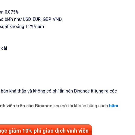
còn 0.075%
hổ biến như USD, EUR, GBP, VNĐ
ãi suất khoảng 11%/năm
 dài
bán khá thấp và không có phí ẩn nên Binance ít tung ra các
ĩnh viễn trên sàn Binance
khi mở tài khoản bằng cách
bấm
ợc giảm 10% phí giao dịch vĩnh viễn