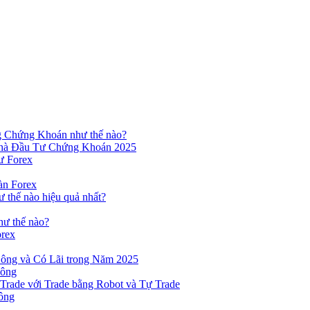
ng Chứng Khoán như thế nào?
hà Đầu Tư Chứng Khoán 2025
ư Forex
àn Forex
ư thế nào hiệu quả nhất?
hư thế nào?
orex
ông và Có Lãi trong Năm 2025
Công
yTrade với Trade bằng Robot và Tự Trade
ông