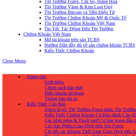
Thị Trường Forex, Chỉ Số, Hàng Hoá
Thị Trường Vàng & Kim Loại Quý
Thị Trường Bitcoin và Tiền Điện Tử
Thị Trường Chứng Khoán Mỹ & Quốc Tế
Thị Trường Chứng Khoán Việt Nam
Tin Tức Tác Động Đến Thị Trường
Chứng Khoán Việt Nam
Mở tài khoản trên sàn TCBS
Hướng Dẫn đầy đủ về sàn chứng khoán TCBS
Kiến Thức Chứng Khoán
Close Menu
Trang chủ
Giới thiệu
Chính sách bảo mật
Điều khoản sử dụng
Thông báo rủi ro
Kiến Thức Căn Bản
Forex là gì? Thị Trường Forex khác Thị Trườ
Kiến Thức Chứng Khoán Cơ Bản dành Cho N
Các khái niệm & Thuật ngữ Cơ bản trong đầu 
Các Sản Phẩm Giao Dịch trên Sàn Forex
Chi tiết các Khung Thời Gian Giao Dịch trên 