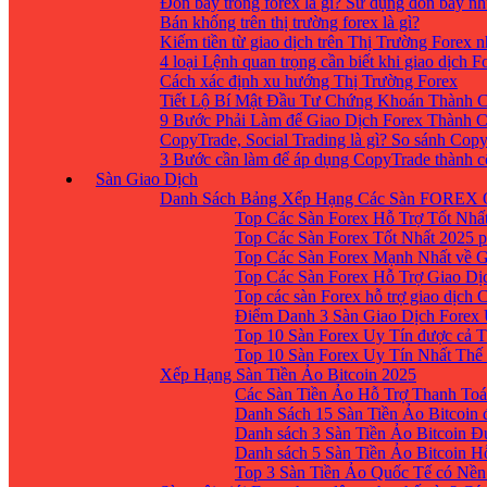
Đòn bẩy trong forex là gì? Sử dụng đòn bẩy nh
Bán khống trên thị trường forex là gì?
Kiếm tiền từ giao dịch trên Thị Trường Forex 
4 loại Lệnh quan trọng cần biết khi giao dịch F
Cách xác định xu hướng Thị Trường Forex
Tiết Lộ Bí Mật Đầu Tư Chứng Khoán Thành C
9 Bước Phải Làm để Giao Dịch Forex Thành 
CopyTrade, Social Trading là gì? So sánh Cop
3 Bước cần làm để áp dụng CopyTrade thành 
Sàn Giao Dịch
Danh Sách Bảng Xếp Hạng Các Sàn FOREX 
Top Các Sàn Forex Hỗ Trợ Tốt Nhấ
Top Các Sàn Forex Tốt Nhất 2025 p
Top Các Sàn Forex Mạnh Nhất về 
Top Các Sàn Forex Hỗ Trợ Giao D
Top các sàn Forex hỗ trợ giao dịch
Điểm Danh 3 Sàn Giao Dịch Forex
Top 10 Sàn Forex Uy Tín được cả T
Top 10 Sàn Forex Uy Tín Nhất Thế
Xếp Hạng Sàn Tiền Ảo Bitcoin 2025
Các Sàn Tiền Ảo Hỗ Trợ Thanh Toá
Danh Sách 15 Sàn Tiền Ảo Bitcoin đ
Danh sách 3 Sàn Tiền Ảo Bitcoin 
Danh sách 5 Sàn Tiền Ảo Bitcoin H
Top 3 Sàn Tiền Ảo Quốc Tế có Nền