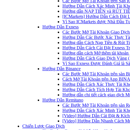
Các Bước Mở Tài Khoản trên Sàn IC
Hướng Dẫn Cách Xác Minh Tài Kho
Hướng dẫn NẠP TIỀN và RÚT TIỀN 
[ICMarkets] Hướng Dẫn Cách Đặt Lệ
Vì Sao ICMarkets được Nhà Đầu T
Hướng Dẫn Exness
Các Bước Mở Tài Khoản Giao Dịch 
Hướng Dẫn Các Bước Xác Thực Tài
Hướng dẫn Cách Nạp Tiền & Rút Tiề
Hướng Dẫn Cách Cài Đặt Exness Tr
Hướng dẫn cách Mở thêm tài khoản g
Hướng Dẫn Cách Giao Dịch Vàng (
Vì Sao Exness Được Đánh Giá là Sà
Hướng Dẫn Binance
Các Bước Mở Tài Khoản trên sàn B
Cách Mở Tài Khoản trên App BINA
Hướng Dẫn Cách Xác Thực Tài Kh
Hướng Dẫn Cách Tích Hợp Tài Kho
Hướng dẫn chi tiết cách giao dịch
Hướng Dẫn Remitano
Các Bước Mở Tài Khoản trên sàn R
Hướng Dẫn Cách Xác Minh Tài Kho
[Video] Hướng Dẫn Cài Đặt & Kích 
[Video] Hướng Dẫn Nhanh Cách Mu
Chiến Lược Giao Dịch