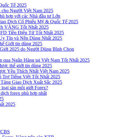
Quốc Tế 2025
t cho Người Việt Nam 2025
hù hợp với các Nhà đầu tư Lớn
Giao Dịch Cổ Phiếu Mỹ & Quốc Tế 2025
ịch VÀNG Tốt Nhất 2025
 CFD Tiền Điện Tử Tốt Nhất 2025
Uy Tín và Nên Dùng Nhất 2025
hế Giới tin dùng 2025
 Giới 2025 do Người Dùng Bình Chọn
n qua Ngân Hàng tại Việt Nam Tốt Nhất 2025
ược thế giới tin dùng 2025
Được Yêu Thích Nhất Việt Nam 2025
 Trợ Tiếng Việt Tốt Nhất 2025
 Tảng Giao Dịch Xuất Sắc 2025
loại sàn môi giới Forex?
 dịch forex phù hợp nhất
25
ất 2025
 TCBS