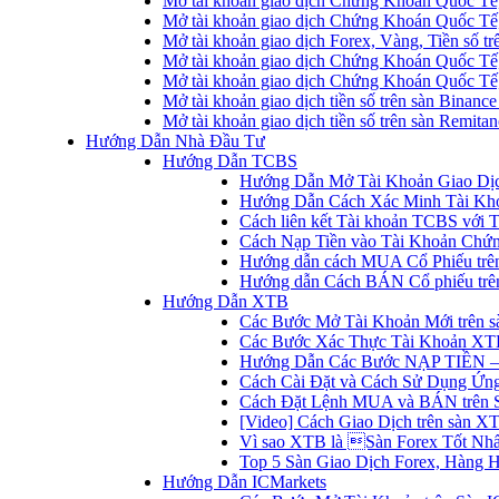
Mở tài khoản giao dịch Chứng Khoán Quốc Tế
Mở tài khoản giao dịch Chứng Khoán Quốc Tế,
Mở tài khoản giao dịch Forex, Vàng, Tiền số tr
Mở tài khoản giao dịch Chứng Khoán Quốc Tế,
Mở tài khoản giao dịch Chứng Khoán Quốc Tế
Mở tài khoản giao dịch tiền số trên sàn Binanc
Mở tài khoản giao dịch tiền số trên sàn Remita
Hướng Dẫn Nhà Đầu Tư
Hướng Dẫn TCBS
Hướng Dẫn Mở Tài Khoản Giao Dịc
Hướng Dẫn Cách Xác Minh Tài Kh
Cách liên kết Tài khoản TCBS với 
Cách Nạp Tiền vào Tài Khoản Chứ
Hướng dẫn cách MUA Cổ Phiếu trê
Hướng dẫn Cách BÁN Cổ phiếu trên
Hướng Dẫn XTB
Các Bước Mở Tài Khoản Mới trên 
Các Bước Xác Thực Tài Khoản XT
Hướng Dẫn Các Bước NẠP TIỀN –
Cách Cài Đặt và Cách Sử Dụng Ứ
Cách Đặt Lệnh MUA và BÁN trên 
[Video] Cách Giao Dịch trên sàn XT
Vì sao XTB là Sàn Forex Tốt Nhất
Top 5 Sàn Giao Dịch Forex, Hàng 
Hướng Dẫn ICMarkets