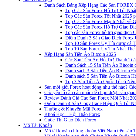
Danh Sách Bảng Xếp Hạng Các Sàn FOREX 
Top Các Sàn Forex Hỗ Trợ Tốt Nhấ
Top Các Sàn Forex Tốt Nhất 2025 p
Top Các Sàn Forex Mạnh Nhất về 
Top Các Sàn Forex Hỗ Trợ Giao D
Top các sàn Forex hỗ trợ giao dịch
Điểm Danh 3 Sàn Giao Dịch Forex 
Top 10 Sàn Forex Uy Tín được cả T
Top 10 Sàn Forex Uy Tín Nhất Thế
Xếp Hạng Sàn Tiền Ảo Bitcoin 2025
Các Sàn Tiền Ảo Hỗ Trợ Thanh Toá
Danh Sách 15 Sàn Tiền Ảo Bitcoin đ
Danh sách 3 Sàn Tiền Ảo Bitcoin 
Danh sách 5 Sàn Tiền Ảo Bitcoin Hỗ
Top 3 Sàn Tiền Ảo Quốc Tế có Nền
Sàn môi giới Forex hoạt động như thế nào? Các 
Các yếu tố cần cân nhắc để chọn được sàn giao
Review Đánh Giá Các Sàn Forex Mới Nhất 20
Điểm Danh 4 Sàn CopyTrade Hiệu Quả Tốt Nh
Thưởng & Khuyến Mãi Forex
Khoá Học – Hội Thảo Forex
Cuộc Thi Giao Dịch Forex
Mở Tài Khoản
Mở tài khoản chứng khoán Việt Nam trên sàn