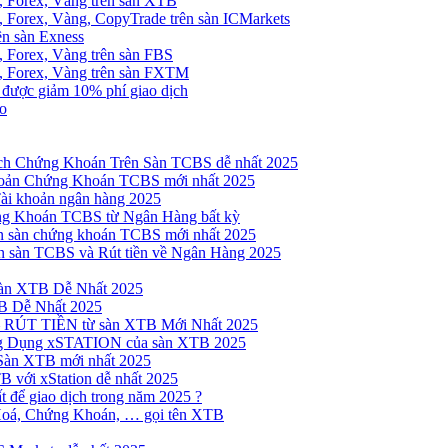
, Forex, Vàng trên sàn XTB
 Forex, Vàng, CopyTrade trên sàn ICMarkets
ên sàn Exness
 Forex, Vàng trên sàn FBS
, Forex, Vàng trên sàn FXTM
e được giảm 10% phí giao dịch
no
h Chứng Khoán Trên Sàn TCBS dễ nhất 2025
oản Chứng Khoán TCBS mới nhất 2025
Tài khoản ngân hàng 2025
ng Khoán TCBS từ Ngân Hàng bất kỳ
n sàn chứng khoán TCBS mới nhất 2025
 sàn TCBS và Rút tiền về Ngân Hàng 2025
sàn XTB Dễ Nhất 2025
B Dễ Nhất 2025
 RÚT TIỀN từ sàn XTB Mới Nhất 2025
ng Dụng xSTATION của sàn XTB 2025
Sàn XTB mới nhất 2025
B với xStation dễ nhất 2025
 để giao dịch trong năm 2025 ?
Hoá, Chứng Khoán, … gọi tên XTB