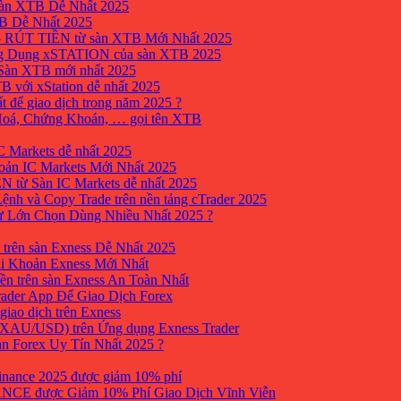
sàn XTB Dễ Nhất 2025
B Dễ Nhất 2025
 RÚT TIỀN từ sàn XTB Mới Nhất 2025
ng Dụng xSTATION của sàn XTB 2025
Sàn XTB mới nhất 2025
B với xStation dễ nhất 2025
 để giao dịch trong năm 2025 ?
 Hoá, Chứng Khoán, … gọi tên XTB
 Markets dễ nhất 2025
ản IC Markets Mới Nhất 2025
từ Sàn IC Markets dễ nhất 2025
nh và Copy Trade trên nền tảng cTrader 2025
ư Lớn Chọn Dùng Nhiều Nhất 2025 ?
trên sàn Exness Dễ Nhất 2025
i Khoản Exness Mới Nhất
ền trên sàn Exness An Toàn Nhất
ader App Để Giao Dịch Forex
iao dịch trên Exness
XAU/USD) trên Ứng dụng Exness Trader
àn Forex Uy Tín Nhất 2025 ?
inance 2025 được giảm 10% phí
ANCE được Giảm 10% Phí Giao Dịch Vĩnh Viễn