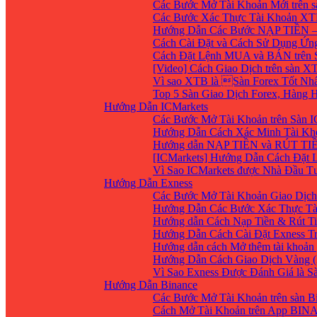
Các Bước Mở Tài Khoản Mới trên 
Các Bước Xác Thực Tài Khoản XT
Hướng Dẫn Các Bước NẠP TIỀN –
Cách Cài Đặt và Cách Sử Dụng Ứ
Cách Đặt Lệnh MUA và BÁN trên 
[Video] Cách Giao Dịch trên sàn XT
Vì sao XTB là Sàn Forex Tốt Nhất
Top 5 Sàn Giao Dịch Forex, Hàng
Hướng Dẫn ICMarkets
Các Bước Mở Tài Khoản trên Sàn IC
Hướng Dẫn Cách Xác Minh Tài Kho
Hướng dẫn NẠP TIỀN và RÚT TIỀN 
[ICMarkets] Hướng Dẫn Cách Đặt Lệ
Vì Sao ICMarkets được Nhà Đầu T
Hướng Dẫn Exness
Các Bước Mở Tài Khoản Giao Dịch 
Hướng Dẫn Các Bước Xác Thực Tà
Hướng dẫn Cách Nạp Tiền & Rút Ti
Hướng Dẫn Cách Cài Đặt Exness Tr
Hướng dẫn cách Mở thêm tài khoản g
Hướng Dẫn Cách Giao Dịch Vàng (
Vì Sao Exness Được Đánh Giá là S
Hướng Dẫn Binance
Các Bước Mở Tài Khoản trên sàn B
Cách Mở Tài Khoản trên App BIN