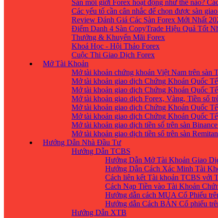
Sàn môi giới Forex hoạt động như thế nào? Các
Các yếu tố cần cân nhắc để chọn được sàn giao
Review Đánh Giá Các Sàn Forex Mới Nhất 20
Điểm Danh 4 Sàn CopyTrade Hiệu Quả Tốt Nh
Thưởng & Khuyến Mãi Forex
Khoá Học - Hội Thảo Forex
Cuộc Thi Giao Dịch Forex
Mở Tài Khoản
Mở tài khoản chứng khoán Việt Nam trên sàn
Mở tài khoản giao dịch Chứng Khoán Quốc Tế
Mở tài khoản giao dịch Chứng Khoán Quốc Tế,
Mở tài khoản giao dịch Forex, Vàng, Tiền số tr
Mở tài khoản giao dịch Chứng Khoán Quốc Tế,
Mở tài khoản giao dịch Chứng Khoán Quốc Tế
Mở tài khoản giao dịch tiền số trên sàn Binanc
Mở tài khoản giao dịch tiền số trên sàn Remita
Hướng Dẫn Nhà Đầu Tư
Hướng Dẫn TCBS
Hướng Dẫn Mở Tài Khoản Giao Dịc
Hướng Dẫn Cách Xác Minh Tài Kh
Cách liên kết Tài khoản TCBS với 
Cách Nạp Tiền vào Tài Khoản Chứ
Hướng dẫn cách MUA Cổ Phiếu trê
Hướng dẫn Cách BÁN Cổ phiếu trên
Hướng Dẫn XTB