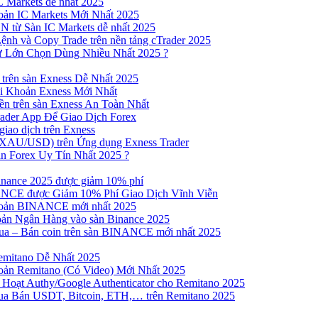
 Markets dễ nhất 2025
ản IC Markets Mới Nhất 2025
từ Sàn IC Markets dễ nhất 2025
nh và Copy Trade trên nền tảng cTrader 2025
ư Lớn Chọn Dùng Nhiều Nhất 2025 ?
trên sàn Exness Dễ Nhất 2025
 Khoản Exness Mới Nhất
n trên sàn Exness An Toàn Nhất
ader App Để Giao Dịch Forex
iao dịch trên Exness
XAU/USD) trên Ứng dụng Exness Trader
n Forex Uy Tín Nhất 2025 ?
inance 2025 được giảm 10% phí
NCE được Giảm 10% Phí Giao Dịch Vĩnh Viễn
oản BINANCE mới nhất 2025
ản Ngân Hàng vào sàn Binance 2025
 Mua – Bán coin trên sàn BINANCE mới nhất 2025
emitano Dễ Nhất 2025
ản Remitano (Có Video) Mới Nhất 2025
Hoạt Authy/Google Authenticator cho Remitano 2025
a Bán USDT, Bitcoin, ETH,… trên Remitano 2025