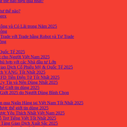
ư thế nào hiệu quả nhất?
như thế nào?
orex
ông và Có Lãi trong Năm 2025
Công
yTrade với Trade bằng Robot và Tự Trade
công
Quốc Tế 2025
t cho Người Việt Nam 2025
hù hợp với các Nhà đầu tư Lớn
Giao Dịch Cổ Phiếu Mỹ & Quốc Tế 2025
ịch VÀNG Tốt Nhất 2025
 CFD Tiền Điện Tử Tốt Nhất 2025
 Uy Tín và Nên Dùng Nhất 2025
hế Giới tin dùng 2025
 Giới 2025 do Người Dùng Bình Chọn
n qua Ngân Hàng tại Việt Nam Tốt Nhất 2025
ược thế giới tin dùng 2025
Được Yêu Thích Nhất Việt Nam 2025
ỗ Trợ Tiếng Việt Tốt Nhất 2025
 Tảng Giao Dịch Xuất Sắc 2025