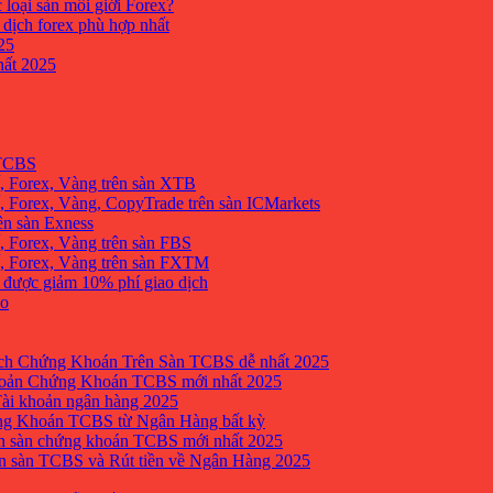
 loại sàn môi giới Forex?
 dịch forex phù hợp nhất
25
ất 2025
 TCBS
, Forex, Vàng trên sàn XTB
 Forex, Vàng, CopyTrade trên sàn ICMarkets
ên sàn Exness
 Forex, Vàng trên sàn FBS
, Forex, Vàng trên sàn FXTM
e được giảm 10% phí giao dịch
no
h Chứng Khoán Trên Sàn TCBS dễ nhất 2025
oản Chứng Khoán TCBS mới nhất 2025
Tài khoản ngân hàng 2025
ng Khoán TCBS từ Ngân Hàng bất kỳ
n sàn chứng khoán TCBS mới nhất 2025
 sàn TCBS và Rút tiền về Ngân Hàng 2025