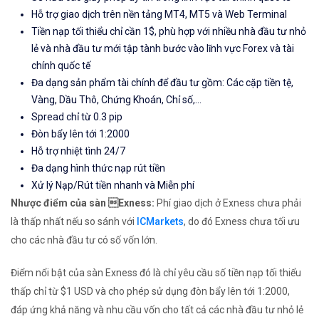
Hỗ trợ giao dịch trên nền tảng MT4, MT5 và Web Terminal
Tiền nạp tối thiểu chỉ cần 1$, phù hợp với nhiều nhà đầu tư nhỏ
lẻ và nhà đầu tư mới tập tành bước vào lĩnh vực Forex và tài
chính quốc tế
Đa dạng sản phẩm tài chính để đầu tư gồm: Các cặp tiền tệ,
Vàng, Dầu Thô, Chứng Khoán, Chỉ số,...
Spread chỉ từ 0.3 pip
Đòn bẩy lên tới 1:2000
Hỗ trợ nhiệt tình 24/7
Đa dạng hình thức nạp rút tiền
Xử lý Nạp/Rút tiền nhanh và Miễn phí
Nhược điểm của sàn Exness:
Phí giao dịch ở Exness chưa phải
là thấp nhất nếu so sánh với
ICMarkets
, do đó Exness chưa tối ưu
cho các nhà đầu tư có số vốn lớn.
Điểm nổi bật của sàn Exness đó là chỉ yêu cầu số tiền nạp tối thiểu
thấp chỉ từ $1 USD và cho phép sử dụng đòn bẩy lên tới 1:2000,
đáp ứng khả năng và nhu cầu vốn cho tất cả các nhà đầu tư nhỏ lẻ