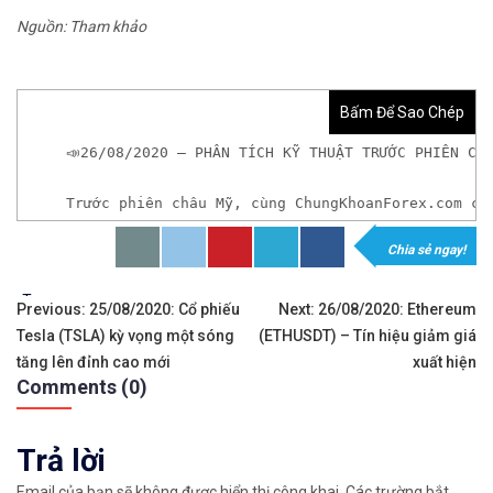
Nguồn: Tham khảo
Bấm Để Sao Chép
📣26/08/2020 – PHÂN TÍCH KỸ THUẬT TRƯỚC PHIÊN CH
Trước phiên châu Mỹ, cùng ChungKhoanForex.com cậ
Chia sẻ ngay!
𝘟𝘦𝘮 𝘤𝘩𝘪 𝘵𝘪ế𝘵: https://chungkhoanforex.com/
Tags:
Điều
✨🏆𝐗𝐨á 𝐛ỏ 𝐥𝐨 𝐥ắ𝐧𝐠 𝐤𝐡𝐢 𝐭𝐡𝐚𝐦 𝐠𝐢𝐚 𝐭𝐡ị 𝐭𝐫ườ𝐧𝐠 𝐭à𝐢 𝐜𝐡í𝐧𝐡 
Previous:
25/08/2020: Cổ phiếu
Next:
26/08/2020: Ethereum
Tesla (TSLA) kỳ vọng một sóng
(ETHUSDT) – Tín hiệu giảm giá
hướng
✅𝘔ở 𝘵à𝘪 𝘬𝘩𝘰ả𝘯 𝘵𝘳ê𝘯 𝘴à𝘯 𝘌𝘹𝘯𝘦𝘴𝘴 𝘜𝘺 𝘛í𝘯 𝘷
tăng lên đỉnh cao mới
xuất hiện
Comments (0)
bài
✅𝘔ở 𝘵à𝘪 𝘬𝘩𝘰ả𝘯 𝘵𝘳ê𝘯 𝘴à𝘯 𝘐𝘊𝘔𝘢𝘳𝘬𝘦𝘵𝘴 𝘯ổ𝘪 𝘵𝘪ế
viết
Trả lời
✅𝘔ở 𝘵à𝘪 𝘬𝘩𝘰ả𝘯 𝘵𝘳ê𝘯 𝘴à𝘯 𝘉𝘪𝘯𝘢𝘯𝘤𝘦 𝘯ổ𝘪 𝘵𝘪ế𝘯𝘨 
Email của bạn sẽ không được hiển thị công khai.
Các trường bắt