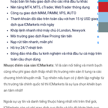
hoặc bán tín hiệu giao dịch cho các nhà đầu tư khác
Nền tảng MT4, MT5, cTrader, WebTrader thông dụng
Công cụ giao dịch MAM, PAMM, VPS, AUTO
Thanh khoản dồi dào trên toàn cầu với hơn 15 tỷ USD giao
dịch qua ICMarkets mỗi ngày
Khớp lệnh nhanh nhờ máy chủ ở London, Newyork
Môi trường giao dịch Raw Pricing tân tiến
Nạp rút tiền nhanh, miễn phí
Hỗ trợ 24/7 nhiệt tình
Đông đảo nhà đầu tư kinh nghiệm và nhà đầu tư cá mập trên
toàn cầu chọn dùng
Nhược điểm của sàn ICMarkets:
Vì là sàn nổi tiếng và minh bạch
cũng như phí giao dịch thấp nhất thị trường nên sàn ít tung ra các
chương trình khuyến mãi. Tuy nhiên nếu bạn có ý định lập nghiệp từ
thị trường tài chính quốc tế thì ICMarkets là sự lựa chọn khiến bạn
an tâm nhất!
Ngoài sự uy tín và danh tiếng thuộc hàng nhất nhì trên thế giới,
ICMarkets còn có phí giao dịch cực thấp và tốc độ khớp lệnh cực