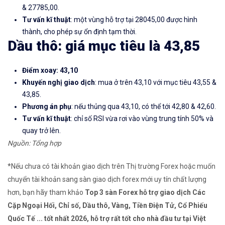
& 27785,00.
Tư vấn kĩ thuật
: một vùng hỗ trợ tại 28045,00 được hình
thành, cho phép sự ổn định tạm thời.
Dầu thô: giá mục tiêu là 43,85
Điểm xoay: 43,10
Khuyến nghị giao dịch
: mua ở trên 43,10 với mục tiêu 43,55 &
43,85.
Phương án phụ
: nếu thủng qua 43,10, có thể tới 42,80 & 42,60.
Tư vấn kĩ thuật
: chỉ số RSI vừa rơi vào vùng trung tính 50% và
quay trở lên.
Nguồn: Tổng hợp
*Nếu chưa có tài khoản giao dịch trên Thị trường Forex hoặc muốn
chuyển tài khoản sang sàn giao dịch forex mới uy tín chất lượng
hơn, bạn hãy tham khảo
Top 3 sàn Forex hỗ trợ giao dịch Các
Cặp Ngoại Hối, Chỉ số, Dầu thô, Vàng, Tiền Điện Tử, Cổ Phiếu
Quốc Tế ... tốt nhất 2026, hỗ trợ rất tốt cho nhà đầu tư tại Việt