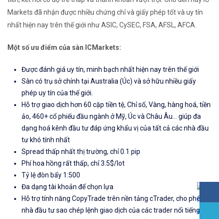
Markets đã nhận được nhiều chứng chỉ và giấy phép tốt và uy tín
nhất hiện nay trên thế giới như ASIC, CySEC, FSA, AFSL, AFCA.
Một số ưu điểm của sàn ICMarkets:
Được đánh giá uy tín, minh bạch nhất hiện nay trên thế giới
Sàn có trụ sở chính tại Australia (Úc) và sở hữu nhiều giấy
phép uy tín của thế giới.
Hỗ trợ giao dịch hơn 60 cặp tiền tệ, Chỉ số, Vàng, hàng hoá, tiền
ảo, 460+ cổ phiếu đầu ngành ở Mỹ, Úc và Châu Âu... giúp đa
dạng hoá kênh đầu tư đáp ứng khẩu vị của tất cả các nhà đầu
tư khó tính nhất
Spread thấp nhất thị trường, chỉ 0.1 pip
Phí hoa hồng rất thấp, chỉ 3.5$/lot
Tỷ lệ đòn bẩy 1:500
Đa dạng tài khoản để chọn lựa
Hỗ trợ tính năng CopyTrade trên nền tảng cTrader, cho phép
nhà đầu tư sao chép lệnh giao dịch của các trader nổi tiếng