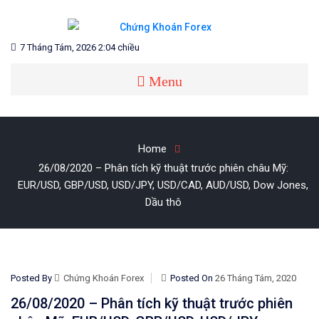
Skip
to
content
Blog chia sẻ về Chứng Khoán và Forex
CHỨNG KHOÁN FOREX
7 Tháng Tám, 2026 2:04 chiều
Menu
Home
26/08/2020 – Phân tích kỹ thuật trước phiên châu Mỹ:
EUR/USD, GBP/USD, USD/JPY, USD/CAD, AUD/USD, Dow Jones,
Dầu thô
Posted By
Chứng Khoán Forex
Posted On
26 Tháng Tám, 2020
26/08/2020 – Phân tích kỹ thuật trước phiên