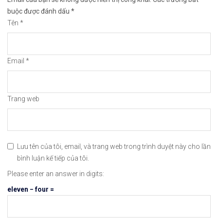
🔗https://chungkhoanforex.com/26-08-2020-phan-ti
buộc được đánh dấu
*
Tên
*
😘Cảm ơn bạn đã xem thông tin😘🍀🤗Chúc bạn giao 
#icmarkets #binance #exness #taichinh #dautu #fo
Email
*
Trang web
Lưu tên của tôi, email, và trang web trong trình duyệt này cho lần
bình luận kế tiếp của tôi.
Please enter an answer in digits:
eleven − four =