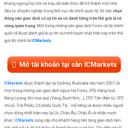
không ngừng học hỏi và trau dồi kiến thức để trở thành một nhà
đầu tư chuyên nghiệp trong lĩnh vực tài chính quốc tế, thì việc
chọn
đúng sàn giao dịch có uy tín và có danh tiếng trên thế giới là vô
cùng quan trọng
. Một trong những sàn giao dịch Forex và tài chính
quốc tế được đánh giá là uy tín và minh bạch nhất hiện nay trên thế
giới đó chính là
ICMarkets
.
Mở tài khoản tại sàn ICMarkets
ICMarkets
được thành lập tại Sydney, Australia vào năm 2007, là
một trong những sàn giao dịch ngoại hối Forex, CFD, Hàng hoá,
Năng Lượng, Kim loại quý (Vàng, Bạch Kim,...), CFD Tiền điện tử, CFD
chỉ số, Trái Phiếu, Cổ phiếu Quốc Tế,... nổi tiếng và được nhiều người
chọn dùng nhất hiện nay tại Úc, Châu Âu, Châu Á và nhiều nước
khác.
ICMarkets
cung cấp cho khách hàng nền tảng giao dịch tiên
tiến, kết nối có độ trễ thấp và thanh khoản vượt trội. Cho đến nay IC