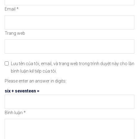
#icmarkets #binance #exness #taichinh #dautu #fo
Email
*
Trang web
Lưu tên của tôi, email, và trang web trong trình duyệt này cho lần
bình luận kế tiếp của tôi.
Please enter an answer in digits:
six + seventeen =
Bình luận
*