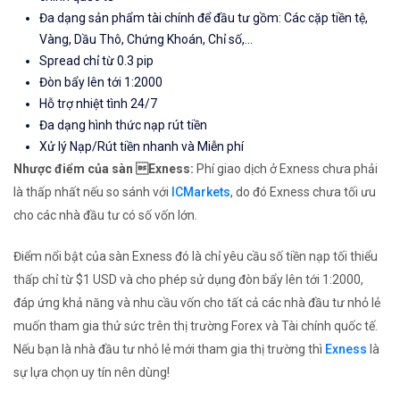
Đa dạng sản phẩm tài chính để đầu tư gồm: Các cặp tiền tệ,
Vàng, Dầu Thô, Chứng Khoán, Chỉ số,...
Spread chỉ từ 0.3 pip
Đòn bẩy lên tới 1:2000
Hỗ trợ nhiệt tình 24/7
Đa dạng hình thức nạp rút tiền
Xử lý Nạp/Rút tiền nhanh và Miễn phí
Nhược điểm của sàn Exness:
Phí giao dịch ở Exness chưa phải
là thấp nhất nếu so sánh với
ICMarkets
, do đó Exness chưa tối ưu
cho các nhà đầu tư có số vốn lớn.
Điểm nổi bật của sàn Exness đó là chỉ yêu cầu số tiền nạp tối thiểu
thấp chỉ từ $1 USD và cho phép sử dụng đòn bẩy lên tới 1:2000,
đáp ứng khả năng và nhu cầu vốn cho tất cả các nhà đầu tư nhỏ lẻ
muốn tham gia thử sức trên thị trường Forex và Tài chính quốc tế.
Nếu bạn là nhà đầu tư nhỏ lẻ mới tham gia thị trường thì
Exness
là
sự lựa chọn uy tín nên dùng!