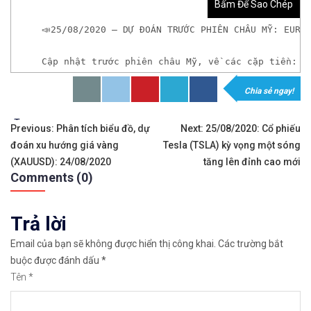
Bấm Để Sao Chép
📣25/08/2020 – DỰ ĐOÁN TRƯỚC PHIÊN CHÂU MỸ: EUR/
Cập nhật trước phiên châu Mỹ, về các cặp tiền: E
Chia sẻ ngay!
𝘟𝘦𝘮 𝘤𝘩𝘪 𝘵𝘪ế𝘵: https://chungkhoanforex.com/2
Tags:
Điều
✨🏆𝐗𝐨á 𝐛ỏ 𝐥𝐨 𝐥ắ𝐧𝐠 𝐤𝐡𝐢 𝐭𝐡𝐚𝐦 𝐠𝐢𝐚 𝐭𝐡ị 𝐭𝐫ườ𝐧𝐠 𝐭à𝐢 𝐜𝐡í𝐧𝐡 
Previous:
Phân tích biểu đồ, dự
Next:
25/08/2020: Cổ phiếu
đoán xu hướng giá vàng
Tesla (TSLA) kỳ vọng một sóng
hướng
✅𝘔ở 𝘵à𝘪 𝘬𝘩𝘰ả𝘯 𝘵𝘳ê𝘯 𝘴à𝘯 𝘌𝘹𝘯𝘦𝘴𝘴 𝘜𝘺 𝘛í𝘯 𝘷
(XAUUSD): 24/08/2020
tăng lên đỉnh cao mới
Comments (0)
bài
✅𝘔ở 𝘵à𝘪 𝘬𝘩𝘰ả𝘯 𝘵𝘳ê𝘯 𝘴à𝘯 𝘐𝘊𝘔𝘢𝘳𝘬𝘦𝘵𝘴 𝘯ổ𝘪 𝘵𝘪ế
viết
Trả lời
✅𝘔ở 𝘵à𝘪 𝘬𝘩𝘰ả𝘯 𝘵𝘳ê𝘯 𝘴à𝘯 𝘉𝘪𝘯𝘢𝘯𝘤𝘦 𝘯ổ𝘪 𝘵𝘪ế𝘯𝘨 
Email của bạn sẽ không được hiển thị công khai.
Các trường bắt
🔗https://chungkhoanforex.com/25-08-2020-du-doan
buộc được đánh dấu
*
Tên
*
😘Cảm ơn bạn đã xem thông tin😘🍀🤗Chúc bạn giao 