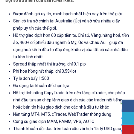
Một số ưu điểm của sàn ICMarkets:
Được đánh giá uy tín, minh bạch nhất hiện nay trên thế giới
Sàn có trụ sở chính tại Australia (Úc) và sở hữu nhiều giấy
phép uy tín của thế giới.
Hỗ trợ giao dịch hơn 60 cặp tiền tệ, Chỉ số, Vàng, hàng hoá, tiền
ảo, 460+ cổ phiếu đầu ngành ở Mỹ, Úc và Châu Âu... giúp đa
dạng hoá kênh đầu tư đáp ứng khẩu vị của tất cả các nhà đầu
tư khó tính nhất
Spread thấp nhất thị trường, chỉ 0.1 pip
Phí hoa hồng rất thấp, chỉ 3.5$/lot
Tỷ lệ đòn bẩy 1:500
Đa dạng tài khoản để chọn lựa
Hỗ trợ tính năng CopyTrade trên nền tảng cTrader, cho phép
nhà đầu tư sao chép lệnh giao dịch của các trader nổi tiếng
hoặc bán tín hiệu giao dịch cho các nhà đầu tư khác
Nền tảng MT4, MT5, cTrader, WebTrader thông dụng
Công cụ giao dịch MAM, PAMM, VPS, AUTO
Thanh khoản dồi dào trên toàn cầu với hơn 15 tỷ USD giao