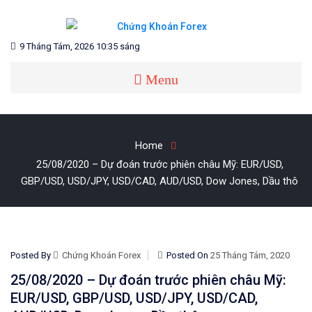
Skip
to
content
Blog chia sẻ về Chứng Khoán và Forex
CHỨNG KHOÁN FOREX
9 Tháng Tám, 2026 10:35 sáng
Menu
Home
25/08/2020 – Dự đoán trước phiên châu Mỹ: EUR/USD,
GBP/USD, USD/JPY, USD/CAD, AUD/USD, Dow Jones, Dầu thô
Posted By
Chứng Khoán Forex
Posted On
25 Tháng Tám, 2020
25/08/2020 – Dự đoán trước phiên châu Mỹ:
EUR/USD, GBP/USD, USD/JPY, USD/CAD,