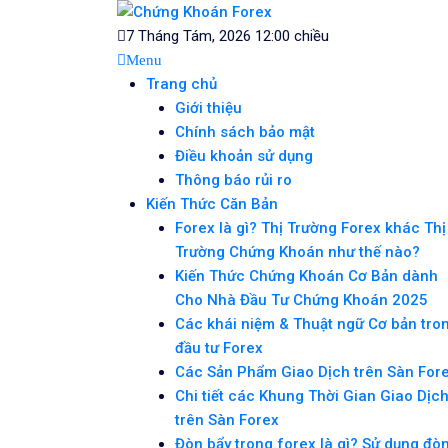
Skip
Chứng Khoán For
to
Blog chia sẻ về Chứng Khoán và Forex
7 Tháng Tám, 2026 12:00 chiều
content
Menu
Trang chủ
Giới thiệu
Chính sách bảo mật
Điều khoản sử dụng
Thông báo rủi ro
Kiến Thức Căn Bản
Forex là gì? Thị Trường Forex khác Thị
Trường Chứng Khoán như thế nào?
Kiến Thức Chứng Khoán Cơ Bản dành
Cho Nhà Đầu Tư Chứng Khoán 2025
Các khái niệm & Thuật ngữ Cơ bản tro
đầu tư Forex
Các Sản Phẩm Giao Dịch trên Sàn For
Chi tiết các Khung Thời Gian Giao Dịc
trên Sàn Forex
Đòn bẩy trong forex là gì? Sử dụng đò