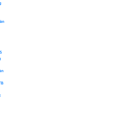
g
sàn
B
25
g
àn
TB
t