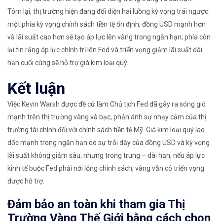
Tóm lại, thị trường hiện đang đối diện hai luồng kỳ vọng trái ngược:
một phía kỳ vọng chính sách tiền tệ ổn định, đồng USD mạnh hơn
và lãi suất cao hơn sẽ tạo áp lực lên vàng trong ngắn hạn; phía còn
lại tin rằng áp lực chính trị lên Fed và triển vọng giảm lãi suất dài
hạn cuối cùng sẽ hỗ trợ giá kim loại quý.
Kết luận
Việc Kevin Warsh được đề cử làm Chủ tịch Fed đã gây ra sóng gió
mạnh trên thị trường vàng và bạc, phản ánh sự nhạy cảm của thị
trường tài chính đối với chính sách tiền tệ Mỹ. Giá kim loại quý lao
dốc mạnh trong ngắn hạn do sự trỗi dậy của đồng USD và kỳ vọng
lãi suất không giảm sâu; nhưng trong trung – dài hạn, nếu áp lực
kinh tế buộc Fed phải nới lỏng chính sách, vàng vẫn có triển vọng
được hỗ trợ.
Đảm bảo an toàn khi tham gia Thị
Trường Vàng Thế Giới bằng cách chọn