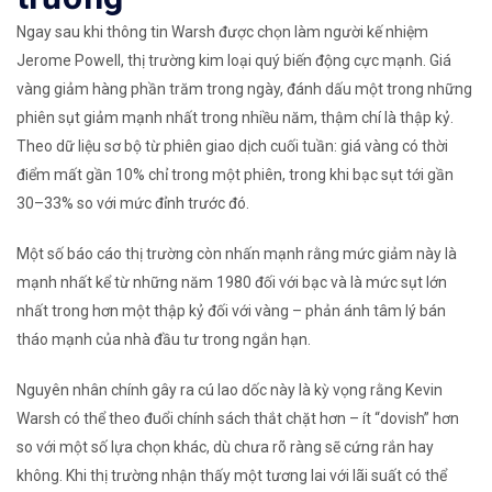
Ngay sau khi thông tin Warsh được chọn làm người kế nhiệm
Jerome Powell, thị trường kim loại quý biến động cực mạnh. Giá
vàng giảm hàng phần trăm trong ngày, đánh dấu một trong những
phiên sụt giảm mạnh nhất trong nhiều năm, thậm chí là thập kỷ.
Theo dữ liệu sơ bộ từ phiên giao dịch cuối tuần: giá vàng có thời
điểm mất gần 10% chỉ trong một phiên, trong khi bạc sụt tới gần
30–33% so với mức đỉnh trước đó.
Một số báo cáo thị trường còn nhấn mạnh rằng mức giảm này là
mạnh nhất kể từ những năm 1980 đối với bạc và là mức sụt lớn
nhất trong hơn một thập kỷ đối với vàng – phản ánh tâm lý bán
tháo mạnh của nhà đầu tư trong ngắn hạn.
Nguyên nhân chính gây ra cú lao dốc này là kỳ vọng rằng Kevin
Warsh có thể theo đuổi chính sách thắt chặt hơn – ít “dovish” hơn
so với một số lựa chọn khác, dù chưa rõ ràng sẽ cứng rắn hay
không. Khi thị trường nhận thấy một tương lai với lãi suất có thể