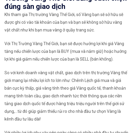
đúng sàn giao dịch
Khi tham gia Thị trường Vàng Thế Giới, số Vàng bạn sẽ sở hữu sẽ
được ghi có vào tài khoản của bạn và bạn sẽ không sở hữu vàng
vật chất như khi bạn mua vàng ở quầy trang sức.
Với Thị Trường Vàng Thế Giới, bạn sẽ được hưởng lợi khi giá Vàng
tăng nếu chiến lược của bạn là BUY (mua và nắm giữ) hoặc hưởng
lợi khi giá giảm nếu chiến lược của bạn là SELL (bán khống).
So với kinh doanh vàng vật chất, giao dịch trên thị trường Vàng thế
giới mang lại nhiều lợi ích to lớn như: Chênh Lệch giá mua và giá
bán cực kỳ thấp, giá vàng tính theo giá Vàng quốc tế, thanh khoản
mang tính toàn cầu, giao dịch nhanh tức thời thông qua các nền
tảng giao dịch quốc tế được hàng triệu triệu người trên thế giới sử
dụng,...từ đó giúp giảm thiểu rủi ro cho nhà đầu tư chọn Vàng là
kênh đầu tư lâu dài!
Với nhiều lợi ích như vậy nên ngày càng có nhiều nhà đầu tư chuyển