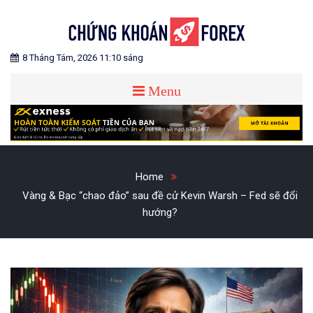
Skip
to
content
Blog chia sẻ về Chứng Khoán và Forex
CHỨNG KHOÁN FOREX
8 Tháng Tám, 2026 11:10 sáng
Menu
Home
Vàng & Bạc “chao đảo” sau đề cử Kevin Warsh – Fed sẽ đổi
hướng?