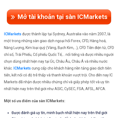
Mở tài khoản tại sàn ICMarkets
ICMarkets
được thành lập tại Sydney, Australia vào năm 2007, là
một trong những sàn giao dịch ngoại hối Forex, CFD, Hàng hoá,
Năng Lượng, Kim loại quý (Vàng, Bạch Kim,...), CFD Tiền điện tử, CFD
chỉ số, Trái Phiếu, Cổ phiếu Quốc Tế,... nổi tiếng và được nhiều người
chọn dùng nhất hiện nay tại Úc, Châu Âu, Châu Á và nhiều nước
khác.
ICMarkets
cung cấp cho khách hàng nền tảng giao dịch tiên
tiến, kết nối có độ trễ thấp và thanh khoản vượt trội. Cho đến nay IC
Markets đã nhận được nhiều chứng chỉ và giấy phép tốt và uy tín
nhất hiện nay trên thế giới như ASIC, CySEC, FSA, AFSL, AFCA.
Một số ưu điểm của sàn ICMarkets:
Được đánh giá uy tín, minh bạch nhất hiện nay trên thế giới