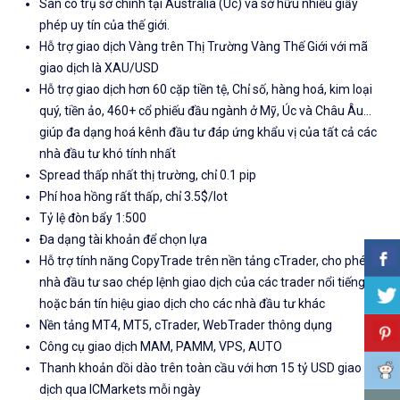
Sàn có trụ sở chính tại Australia (Úc) và sở hữu nhiều giấy
phép uy tín của thế giới.
Hỗ trợ giao dịch Vàng trên Thị Trường Vàng Thế Giới với mã
giao dịch là XAU/USD
Hỗ trợ giao dịch hơn 60 cặp tiền tệ, Chỉ số, hàng hoá, kim loại
quý, tiền ảo, 460+ cổ phiếu đầu ngành ở Mỹ, Úc và Châu Âu...
giúp đa dạng hoá kênh đầu tư đáp ứng khẩu vị của tất cả các
nhà đầu tư khó tính nhất
Spread thấp nhất thị trường, chỉ 0.1 pip
Phí hoa hồng rất thấp, chỉ 3.5$/lot
Tỷ lệ đòn bẩy 1:500
Đa dạng tài khoản để chọn lựa
Hỗ trợ tính năng CopyTrade trên nền tảng cTrader, cho phép
nhà đầu tư sao chép lệnh giao dịch của các trader nổi tiếng
hoặc bán tín hiệu giao dịch cho các nhà đầu tư khác
Nền tảng MT4, MT5, cTrader, WebTrader thông dụng
Công cụ giao dịch MAM, PAMM, VPS, AUTO
Thanh khoản dồi dào trên toàn cầu với hơn 15 tỷ USD giao
dịch qua ICMarkets mỗi ngày