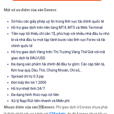
Một số ưu điểm của sàn Exness:
Sở hữu các giấy phép uý tín trong lĩnh vực tài chính quốc tế
Hỗ trợ giao dịch trên nền tảng MT4, MT5 và Web Terminal
Tiền nạp tối thiểu chỉ cần 1$, phù hợp với nhiều nhà đầu tư nhỏ
lẻ và nhà đầu tư mới tập tành bước vào lĩnh vực Forex và tài
chính quốc tế
Hỗ trợ giao dịch Vàng trên Thị Trường Vàng Thế Giới với mã
giao dịch là XAU/USD
Đa dạng sản phẩm tài chính để đầu tư gồm: Các cặp tiền tệ,
Kim loại quý, Dầu Thô, Chứng Khoán, Chỉ số,...
Spread chỉ từ 0.3 pip
Đòn bẩy lên tới 1:2000
Hỗ trợ nhiệt tình 24/7
Đa dạng hình thức nạp rút tiền
Xử lý Nạp/Rút tiền nhanh và Miễn phí
Nhược điểm của sàn Exness:
Phí giao dịch ở Exness chưa phải
là thấp nhất nếu so sánh với
ICMarkets
, do đó Exness chưa tối ưu