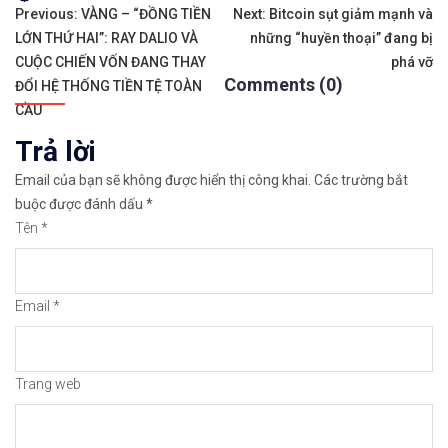
𝘔ở 𝘵à𝘪 𝘬𝘩𝘰ả𝘯 𝘵𝘳ê𝘯 𝘴à𝘯 𝘐𝘊𝘔𝘢𝘳𝘬𝘦𝘵𝘴 𝘯ổ𝘪 𝘵
Tags:
Điều
Previous:
VÀNG – “ĐỒNG TIỀN
Next:
Bitcoin sụt giảm mạnh và
LỚN THỨ HAI”: RAY DALIO VÀ
những “huyền thoại” đang bị
hướng
https://chungkhoanforex.com/vang-bac-chao-dao-
CUỘC CHIẾN VỐN ĐANG THAY
phá vỡ
Comments (0)
bài
ĐỔI HỆ THỐNG TIỀN TỆ TOÀN
Cảm ơn bạn đã xem thông tin
Chúc bạn giao 
CẦU
viết
Trả lời
#icmarkets #exness #taichinh #dautu #vang #giava
Email của bạn sẽ không được hiển thị công khai.
Các trường bắt
buộc được đánh dấu
*
Tên
*
Email
*
Trang web