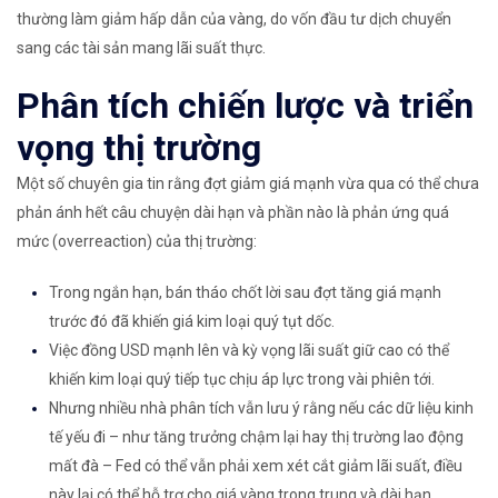
thường làm giảm hấp dẫn của vàng, do vốn đầu tư dịch chuyển
sang các tài sản mang lãi suất thực.
Phân tích chiến lược và triển
vọng thị trường
Một số chuyên gia tin rằng đợt giảm giá mạnh vừa qua có thể chưa
phản ánh hết câu chuyện dài hạn và phần nào là phản ứng quá
mức (overreaction) của thị trường:
Trong ngắn hạn, bán tháo chốt lời sau đợt tăng giá mạnh
trước đó đã khiến giá kim loại quý tụt dốc.
Việc đồng USD mạnh lên và kỳ vọng lãi suất giữ cao có thể
khiến kim loại quý tiếp tục chịu áp lực trong vài phiên tới.
Nhưng nhiều nhà phân tích vẫn lưu ý rằng nếu các dữ liệu kinh
tế yếu đi – như tăng trưởng chậm lại hay thị trường lao động
mất đà – Fed có thể vẫn phải xem xét cắt giảm lãi suất, điều
này lại có thể hỗ trợ cho giá vàng trong trung và dài hạn.