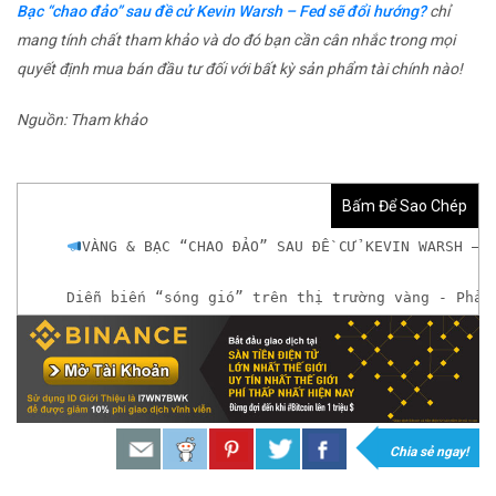
Bạc “chao đảo” sau đề cử Kevin Warsh – Fed sẽ đổi hướng?
chỉ
mang tính chất tham khảo và do đó bạn cần cân nhắc trong mọi
quyết định mua bán đầu tư đối với bất kỳ sản phẩm tài chính nào!
Nguồn: Tham khảo
Bấm Để Sao Chép
VÀNG & BẠC “CHAO ĐẢO” SAU ĐỀ CỬ KEVIN WARSH – 
Diễn biến “sóng gió” trên thị trường vàng - Phản
𝘟𝘦𝘮 𝘤𝘩𝘪 𝘵𝘪ế𝘵: https://chungkhoanforex.com/va
𝐆𝐢𝐚𝐨 𝐝ị𝐜𝐡 𝐕à𝐧𝐠 𝐯ớ𝐢 𝐂𝐡ê𝐧𝐡 𝐋ệ𝐜𝐡 𝐜ự𝐜 𝐭𝐡ấ𝐩, 𝐓𝐡𝐚𝐧𝐡 𝐊𝐡
𝘔ở 𝘵à𝘪 𝘬𝘩𝘰ả𝘯 𝘵𝘳ê𝘯 𝘴à𝘯 𝘌𝘹𝘯𝘦𝘴𝘴 𝘜𝘺 𝘛í𝘯 
Chia sẻ ngay!