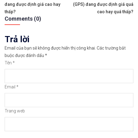
đang được định giá cao hay
(GPS) đang được định giá quá
hướng
✅𝘔ở 𝘵à𝘪 𝘬𝘩𝘰ả𝘯 𝘵𝘳ê𝘯 𝘴à𝘯 𝘌𝘹𝘯𝘦𝘴𝘴 𝘜𝘺 𝘛í𝘯 𝘷
thấp?
cao hay quá thấp?
Comments (0)
bài
✅𝘔ở 𝘵à𝘪 𝘬𝘩𝘰ả𝘯 𝘵𝘳ê𝘯 𝘴à𝘯 𝘐𝘊𝘔𝘢𝘳𝘬𝘦𝘵𝘴 𝘯ổ𝘪 𝘵𝘪ế
viết
Trả lời
✅𝘔ở 𝘵à𝘪 𝘬𝘩𝘰ả𝘯 𝘵𝘳ê𝘯 𝘴à𝘯 𝘉𝘪𝘯𝘢𝘯𝘤𝘦 𝘯ổ𝘪 𝘵𝘪ế𝘯𝘨 
Email của bạn sẽ không được hiển thị công khai.
Các trường bắt
🔗https://chungkhoanforex.com/trien-vong-gia-cua
buộc được đánh dấu
*
Tên
*
😘Cảm ơn bạn đã xem thông tin😘🍀🤗Chúc bạn giao 
#icmarkets #binance #exness #taichinh #dautu #fo
Email
*
Trang web