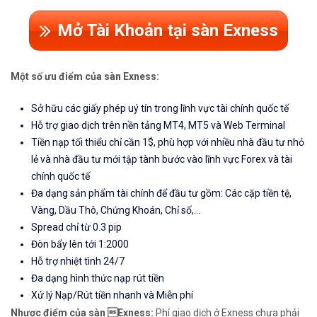
Mở Tài Khoản tại sàn Exness
Một số ưu điểm của sàn Exness:
Sở hữu các giấy phép uý tín trong lĩnh vực tài chính quốc tế
Hỗ trợ giao dịch trên nền tảng MT4, MT5 và Web Terminal
Tiền nạp tối thiểu chỉ cần 1$, phù hợp với nhiều nhà đầu tư nhỏ
lẻ và nhà đầu tư mới tập tành bước vào lĩnh vực Forex và tài
chính quốc tế
Đa dạng sản phẩm tài chính để đầu tư gồm: Các cặp tiền tệ,
Vàng, Dầu Thô, Chứng Khoán, Chỉ số,...
Spread chỉ từ 0.3 pip
Đòn bẩy lên tới 1:2000
Hỗ trợ nhiệt tình 24/7
Đa dạng hình thức nạp rút tiền
Xử lý Nạp/Rút tiền nhanh và Miễn phí
Nhược điểm của sàn Exness:
Phí giao dịch ở Exness chưa phải