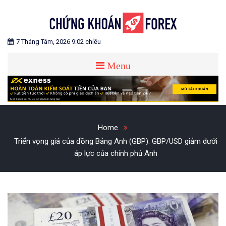
Skip
to
content
Blog chia sẻ về Chứng Khoán và Forex
CHỨNG KHOÁN FOREX
7 Tháng Tám, 2026 9:02 chiều
Menu
Home
Triển vọng giá của đồng Bảng Anh (GBP): GBP/USD giảm dưới
áp lực của chính phủ Anh