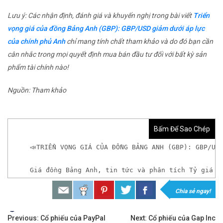
Lưu ý: Các nhận định, đánh giá và khuyến nghị trong bài viết
Triển
vọng giá của đồng Bảng Anh (GBP): GBP/USD giảm dưới áp lực
của chính phủ Anh
chỉ mang tính chất tham khảo và do đó bạn cần
cân nhắc trong mọi quyết định mua bán đầu tư đối với bất kỳ sản
phẩm tài chính nào!
Nguồn: Tham khảo
Bấm Để Sao Chép
📣TRIỂN VỌNG GIÁ CỦA ĐỒNG BẢNG ANH (GBP): GBP/US
Giá đồng Bảng Anh, tin tức và phân tích Tỷ giá G
Chia sẻ ngay!
𝘟𝘦𝘮 𝘤𝘩𝘪 𝘵𝘪ế𝘵: https://chungkhoanforex.com/t
Tags:
Điều
✨🏆𝐗𝐨á 𝐛ỏ 𝐥𝐨 𝐥ắ𝐧𝐠 𝐤𝐡𝐢 𝐭𝐡𝐚𝐦 𝐠𝐢𝐚 𝐭𝐡ị 𝐭𝐫ườ𝐧𝐠 𝐭à𝐢 𝐜𝐡í𝐧𝐡 
Previous:
Cổ phiếu của PayPal
Next:
Cổ phiếu của Gap Inc