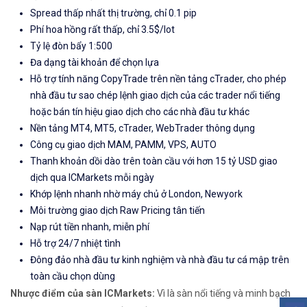
Spread thấp nhất thị trường, chỉ 0.1 pip
Phí hoa hồng rất thấp, chỉ 3.5$/lot
Tỷ lệ đòn bẩy 1:500
Đa dạng tài khoản để chọn lựa
Hỗ trợ tính năng CopyTrade trên nền tảng cTrader, cho phép
nhà đầu tư sao chép lệnh giao dịch của các trader nổi tiếng
hoặc bán tín hiệu giao dịch cho các nhà đầu tư khác
Nền tảng MT4, MT5, cTrader, WebTrader thông dụng
Công cụ giao dịch MAM, PAMM, VPS, AUTO
Thanh khoản dồi dào trên toàn cầu với hơn 15 tỷ USD giao
dịch qua ICMarkets mỗi ngày
Khớp lệnh nhanh nhờ máy chủ ở London, Newyork
Môi trường giao dịch Raw Pricing tân tiến
Nạp rút tiền nhanh, miễn phí
Hỗ trợ 24/7 nhiệt tình
Đông đảo nhà đầu tư kinh nghiệm và nhà đầu tư cá mập trên
toàn cầu chọn dùng
Nhược điểm của sàn ICMarkets:
Vì là sàn nổi tiếng và minh bạch