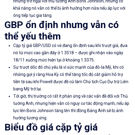
những trở ngại với thủ tướng Anh Boris Johnson, nhưng có
khả năng nó vẫn có thể bị ảnh hưởng hơn nữa nếu áp lực với
ông tiếp tục gia tăng.
GBP ổn định nhưng vẫn có
thể yếu thêm
Cặp tỷ giá GBP/USD có vẻ đang ổn định sau khi trượt giá, đưa
nó từ mức cao gần đây ở 1.3518 – được ghi nhận vào ngày
18/11 xuống mức hiện tại ở khoảng 1.3375.
Sự trượt dốc đó chủ yếu là vì sức mạnh của đô-la Mỹ, khi có
những gợi ý rằng Hoa Kỳ có thể tăng tốc độ cắt giảm hỗ trợ
tiền tệ sau khi Powell được đề cử làm Chủ tịch Cục Dự trữ Liên
bang Mỹ trở lại.
Tới giờ, thị trường có rất ít phản ứng về các vấn đề đối với Thủ
tướng Anh, nhưng hiện vẫn có nguy cơ tác động mạnh, nếu áp
lực lên Boris Johnson tăng lên thì đồng Bảng Anh sẽ bị ảnh
hưởng tương ứng.
Biểu đồ giá cặp tỷ giá