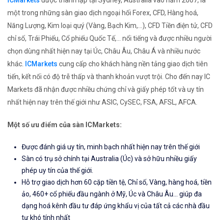
một trong những sàn giao dịch ngoại hối Forex, CFD, Hàng hoá,
Năng Lượng, Kim loại quý (Vàng, Bạch Kim,...), CFD Tiền điện tử, CFD
chỉ số, Trái Phiếu, Cổ phiếu Quốc Tế,... nổi tiếng và được nhiều người
chọn dùng nhất hiện nay tại Úc, Châu Âu, Châu Á và nhiều nước
khác.
ICMarkets
cung cấp cho khách hàng nền tảng giao dịch tiên
tiến, kết nối có độ trễ thấp và thanh khoản vượt trội. Cho đến nay IC
Markets đã nhận được nhiều chứng chỉ và giấy phép tốt và uy tín
nhất hiện nay trên thế giới như ASIC, CySEC, FSA, AFSL, AFCA.
Một số ưu điểm của sàn ICMarkets:
Được đánh giá uy tín, minh bạch nhất hiện nay trên thế giới
Sàn có trụ sở chính tại Australia (Úc) và sở hữu nhiều giấy
phép uy tín của thế giới.
Hỗ trợ giao dịch hơn 60 cặp tiền tệ, Chỉ số, Vàng, hàng hoá, tiền
ảo, 460+ cổ phiếu đầu ngành ở Mỹ, Úc và Châu Âu... giúp đa
dạng hoá kênh đầu tư đáp ứng khẩu vị của tất cả các nhà đầu
tư khó tính nhất