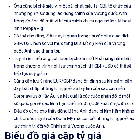
Ông cũng bị chế giễu vì một bài phát biểu tại CBI, tổ chức của
những người sử dụng lao động chính của Vương quốc Anh,
trong đó ông đã mất vị trí của mình khi ca ngợi nhân vật hoạt
hình Peppa Pig.
Có thể cho rằng, điều này ít quan trọng với các nhà giao dịch
GBP/USD hơn so với mức tăng lãi suất dự kiến ​​của Vương
quốc Anh vào tháng tới.
Tuy nhiên, nếu ông Johnson bị cho là mất khả năng nắm bắt
trong chương trình nghị sự chính sách thì GBP/USD có thể sẽ
tiếp tục suy giảm.
Cũng cần lưu ý rằng EUR/GBP đang ổn định sau khi giảm gần
đây, bất chấp những lo ngại về sự lây lan của các ca nhiễm
Coronavirus ở Tây Âu, và kết quả là các cuộc phản đối ở một
số quốc gia về các lệnh hạn chế mới được đề xuất được đưa ra.
Điều đó cũng cho thấy đồng Bảng Anh đang bị kìm hãm không
chỉ bởi sức mạnh của Đô-la Mỹ mà còn bởi những lo ngại về áp
lực chính trị đối với Chính phủ Vương quốc Anh.
Biểu đồ giá cặp tỷ giá