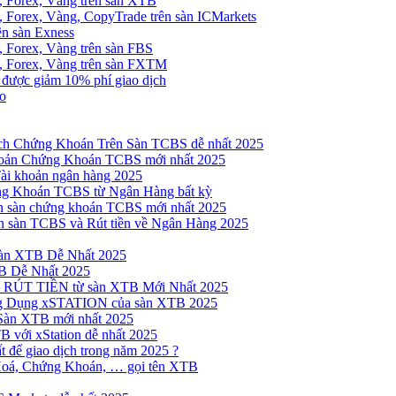
, Forex, Vàng trên sàn XTB
 Forex, Vàng, CopyTrade trên sàn ICMarkets
ên sàn Exness
 Forex, Vàng trên sàn FBS
, Forex, Vàng trên sàn FXTM
e được giảm 10% phí giao dịch
no
h Chứng Khoán Trên Sàn TCBS dễ nhất 2025
oản Chứng Khoán TCBS mới nhất 2025
Tài khoản ngân hàng 2025
ng Khoán TCBS từ Ngân Hàng bất kỳ
n sàn chứng khoán TCBS mới nhất 2025
 sàn TCBS và Rút tiền về Ngân Hàng 2025
sàn XTB Dễ Nhất 2025
B Dễ Nhất 2025
 RÚT TIỀN từ sàn XTB Mới Nhất 2025
ng Dụng xSTATION của sàn XTB 2025
Sàn XTB mới nhất 2025
B với xStation dễ nhất 2025
 để giao dịch trong năm 2025 ?
Hoá, Chứng Khoán, … gọi tên XTB