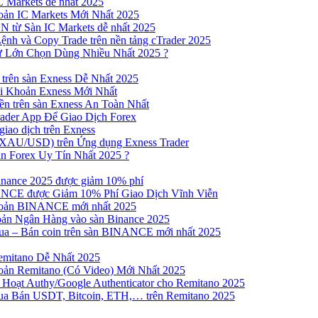
 Markets dễ nhất 2025
ản IC Markets Mới Nhất 2025
từ Sàn IC Markets dễ nhất 2025
nh và Copy Trade trên nền tảng cTrader 2025
ư Lớn Chọn Dùng Nhiều Nhất 2025 ?
trên sàn Exness Dễ Nhất 2025
 Khoản Exness Mới Nhất
n trên sàn Exness An Toàn Nhất
ader App Để Giao Dịch Forex
iao dịch trên Exness
XAU/USD) trên Ứng dụng Exness Trader
n Forex Uy Tín Nhất 2025 ?
inance 2025 được giảm 10% phí
NCE được Giảm 10% Phí Giao Dịch Vĩnh Viễn
oản BINANCE mới nhất 2025
ản Ngân Hàng vào sàn Binance 2025
 Mua – Bán coin trên sàn BINANCE mới nhất 2025
emitano Dễ Nhất 2025
ản Remitano (Có Video) Mới Nhất 2025
Hoạt Authy/Google Authenticator cho Remitano 2025
a Bán USDT, Bitcoin, ETH,… trên Remitano 2025