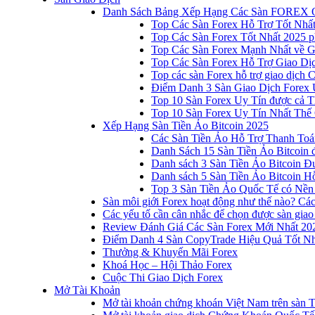
Danh Sách Bảng Xếp Hạng Các Sàn FOREX 
Top Các Sàn Forex Hỗ Trợ Tốt Nhấ
Top Các Sàn Forex Tốt Nhất 2025 p
Top Các Sàn Forex Mạnh Nhất về 
Top Các Sàn Forex Hỗ Trợ Giao D
Top các sàn Forex hỗ trợ giao dịch
Điểm Danh 3 Sàn Giao Dịch Forex 
Top 10 Sàn Forex Uy Tín được cả T
Top 10 Sàn Forex Uy Tín Nhất Thế
Xếp Hạng Sàn Tiền Ảo Bitcoin 2025
Các Sàn Tiền Ảo Hỗ Trợ Thanh Toá
Danh Sách 15 Sàn Tiền Ảo Bitcoin đ
Danh sách 3 Sàn Tiền Ảo Bitcoin 
Danh sách 5 Sàn Tiền Ảo Bitcoin Hỗ
Top 3 Sàn Tiền Ảo Quốc Tế có Nền
Sàn môi giới Forex hoạt động như thế nào? Các 
Các yếu tố cần cân nhắc để chọn được sàn giao
Review Đánh Giá Các Sàn Forex Mới Nhất 20
Điểm Danh 4 Sàn CopyTrade Hiệu Quả Tốt Nh
Thưởng & Khuyến Mãi Forex
Khoá Học – Hội Thảo Forex
Cuộc Thi Giao Dịch Forex
Mở Tài Khoản
Mở tài khoản chứng khoán Việt Nam trên sàn