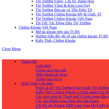
Thị Trường Forex, Chỉ Số, Hàng Hoá
Thị Trường Vàng & Kim Loại Quý
Thị Trường Bitcoin và Tiền Điện Tử
Thị Trường Chứng Khoán Mỹ & Quốc Tế
Thị Trường Chứng Khoán Việt Nam
Tin Tức Tác Động Đến Thị Trường
Chứng Khoán Việt Nam
Mở tài khoản trên sàn TCBS
Hướng Dẫn đầy đủ về sàn chứng khoán TCBS
Kiến Thức Chứng Khoán
Close Menu
Trang chủ
Giới thiệu
Chính sách bảo mật
Điều khoản sử dụng
Thông báo rủi ro
Kiến Thức Căn Bản
Forex là gì? Thị Trường Forex khác Thị Trườ
Kiến Thức Chứng Khoán Cơ Bản dành Cho N
Các khái niệm & Thuật ngữ Cơ bản trong đầu 
Các Sản Phẩm Giao Dịch trên Sàn Forex
Chi tiết các Khung Thời Gian Giao Dịch trên 