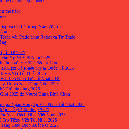
ư thế nào hiệu quả nhất?
như thế nào?
orex
ông và Có Lãi trong Năm 2025
Công
yTrade với Trade bằng Robot và Tự Trade
công
Quốc Tế 2025
t cho Người Việt Nam 2025
hù hợp với các Nhà đầu tư Lớn
Giao Dịch Cổ Phiếu Mỹ & Quốc Tế 2025
ịch VÀNG Tốt Nhất 2025
 CFD Tiền Điện Tử Tốt Nhất 2025
 Uy Tín và Nên Dùng Nhất 2025
hế Giới tin dùng 2025
 Giới 2025 do Người Dùng Bình Chọn
n qua Ngân Hàng tại Việt Nam Tốt Nhất 2025
ược thế giới tin dùng 2025
Được Yêu Thích Nhất Việt Nam 2025
ỗ Trợ Tiếng Việt Tốt Nhất 2025
 Tảng Giao Dịch Xuất Sắc 2025