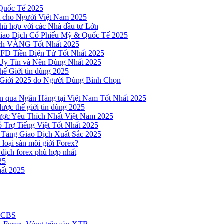
Quốc Tế 2025
t cho Người Việt Nam 2025
hù hợp với các Nhà đầu tư Lớn
Giao Dịch Cổ Phiếu Mỹ & Quốc Tế 2025
ịch VÀNG Tốt Nhất 2025
 CFD Tiền Điện Tử Tốt Nhất 2025
Uy Tín và Nên Dùng Nhất 2025
hế Giới tin dùng 2025
 Giới 2025 do Người Dùng Bình Chọn
n qua Ngân Hàng tại Việt Nam Tốt Nhất 2025
ược thế giới tin dùng 2025
Được Yêu Thích Nhất Việt Nam 2025
 Trợ Tiếng Việt Tốt Nhất 2025
 Tảng Giao Dịch Xuất Sắc 2025
loại sàn môi giới Forex?
 dịch forex phù hợp nhất
25
ất 2025
 TCBS