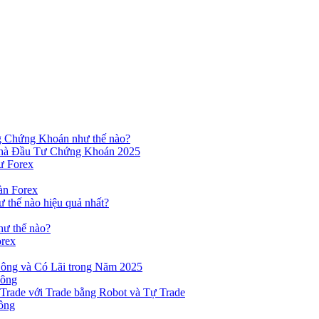
ng Chứng Khoán như thế nào?
hà Đầu Tư Chứng Khoán 2025
ư Forex
àn Forex
ư thế nào hiệu quả nhất?
hư thế nào?
orex
ông và Có Lãi trong Năm 2025
Công
yTrade với Trade bằng Robot và Tự Trade
ông