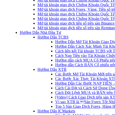
Mở tài khoản giao dịch Chứng Khoán Quốc Tế
Mở tài khoản giao dịch Chứng Khoán Quốc Tế,
Mở tài khoản giao dịch Forex, Vàng, Tiền số tr
Mở tài khoản giao dịch Chứng Khoán Quốc Tế,
Mở tài khoản giao dịch Chứng Khoán Quốc Tế
Mở tài khoản giao dịch tiền số trên sàn Binanc
Mở tài khoản giao dịch tiền số trên sàn Remita
Hướng Dẫn Nhà Đầu Tư
Hướng Dẫn TCBS
Hướng Dẫn Mở Tài Khoản Giao Dịc
Hướng Dẫn Cách Xác Minh Tài Kh
Cách liên kết Tài khoản TCBS với 
Cách Nạp Tiền vào Tài Khoản Chứ
Hướng dẫn cách MUA Cổ Phiếu trê
Hướng dẫn Cách BÁN Cổ phiếu trên
Hướng Dẫn XTB
Các Bước Mở Tài Khoản Mới trên 
Các Bước Xác Thực Tài Khoản XT
Hướng Dẫn Các Bước NẠP TIỀN –
Cách Cài Đặt và Cách Sử Dụng Ứ
Cách Đặt Lệnh MUA và BÁN trên 
[Video] Cách Giao Dịch trên sàn XT
Vì sao XTB là Sàn Forex Tốt Nhất
Top 5 Sàn Giao Dịch Forex, Hàng 
Hướng Dẫn ICMarkets