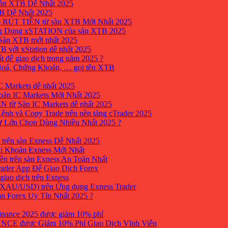
sàn XTB Dễ Nhất 2025
B Dễ Nhất 2025
 RÚT TIỀN từ sàn XTB Mới Nhất 2025
ng Dụng xSTATION của sàn XTB 2025
Sàn XTB mới nhất 2025
B với xStation dễ nhất 2025
 để giao dịch trong năm 2025 ?
 Hoá, Chứng Khoán, … gọi tên XTB
 Markets dễ nhất 2025
ản IC Markets Mới Nhất 2025
từ Sàn IC Markets dễ nhất 2025
nh và Copy Trade trên nền tảng cTrader 2025
ư Lớn Chọn Dùng Nhiều Nhất 2025 ?
trên sàn Exness Dễ Nhất 2025
i Khoản Exness Mới Nhất
ền trên sàn Exness An Toàn Nhất
ader App Để Giao Dịch Forex
iao dịch trên Exness
XAU/USD) trên Ứng dụng Exness Trader
àn Forex Uy Tín Nhất 2025 ?
inance 2025 được giảm 10% phí
ANCE được Giảm 10% Phí Giao Dịch Vĩnh Viễn