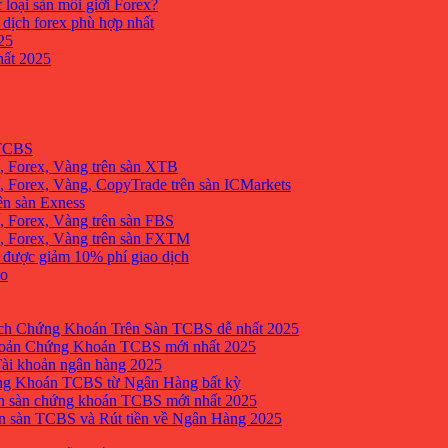
 loại sàn môi giới Forex?
 dịch forex phù hợp nhất
25
ất 2025
 TCBS
, Forex, Vàng trên sàn XTB
 Forex, Vàng, CopyTrade trên sàn ICMarkets
ên sàn Exness
 Forex, Vàng trên sàn FBS
, Forex, Vàng trên sàn FXTM
e được giảm 10% phí giao dịch
no
h Chứng Khoán Trên Sàn TCBS dễ nhất 2025
oản Chứng Khoán TCBS mới nhất 2025
Tài khoản ngân hàng 2025
ng Khoán TCBS từ Ngân Hàng bất kỳ
n sàn chứng khoán TCBS mới nhất 2025
 sàn TCBS và Rút tiền về Ngân Hàng 2025