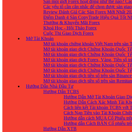
Sàn môi giới Forex hoạt động như thế nào? Các
Các yếu tố cần cân nhắc để chọn được sàn giao
Review Đánh Giá Các Sàn Forex Mới Nhất 20
Điểm Danh 4 Sàn CopyTrade Hiệu Quả Tốt Nh
Thưởng & Khuyến Mãi Forex
Khoá Học - Hội Thảo Forex
Cuộc Thi Giao Dịch Forex
Mở Tài Khoản
Mở tài khoản chứng khoán Việt Nam trên sàn
Mở tài khoản giao dịch Chứng Khoán Quốc Tế
Mở tài khoản giao dịch Chứng Khoán Quốc Tế,
Mở tài khoản giao dịch Forex, Vàng, Tiền số tr
Mở tài khoản giao dịch Chứng Khoán Quốc Tế,
Mở tài khoản giao dịch Chứng Khoán Quốc Tế
Mở tài khoản giao dịch tiền số trên sàn Binanc
Mở tài khoản giao dịch tiền số trên sàn Remita
Hướng Dẫn Nhà Đầu Tư
Hướng Dẫn TCBS
Hướng Dẫn Mở Tài Khoản Giao Dịc
Hướng Dẫn Cách Xác Minh Tài Kh
Cách liên kết Tài khoản TCBS với 
Cách Nạp Tiền vào Tài Khoản Chứ
Hướng dẫn cách MUA Cổ Phiếu trê
Hướng dẫn Cách BÁN Cổ phiếu trên
Hướng Dẫn XTB