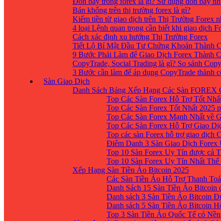
Đòn bẩy trong forex là gì? Sử dụng đòn bẩy nh
Bán khống trên thị trường forex là gì?
Kiếm tiền từ giao dịch trên Thị Trường Forex 
4 loại Lệnh quan trọng cần biết khi giao dịch F
Cách xác định xu hướng Thị Trường Forex
Tiết Lộ Bí Mật Đầu Tư Chứng Khoán Thành C
9 Bước Phải Làm để Giao Dịch Forex Thành 
CopyTrade, Social Trading là gì? So sánh Cop
3 Bước cần làm để áp dụng CopyTrade thành 
Sàn Giao Dịch
Danh Sách Bảng Xếp Hạng Các Sàn FOREX 
Top Các Sàn Forex Hỗ Trợ Tốt Nhấ
Top Các Sàn Forex Tốt Nhất 2025 p
Top Các Sàn Forex Mạnh Nhất về 
Top Các Sàn Forex Hỗ Trợ Giao D
Top các sàn Forex hỗ trợ giao dịch
Điểm Danh 3 Sàn Giao Dịch Forex
Top 10 Sàn Forex Uy Tín được cả T
Top 10 Sàn Forex Uy Tín Nhất Thế
Xếp Hạng Sàn Tiền Ảo Bitcoin 2025
Các Sàn Tiền Ảo Hỗ Trợ Thanh Toá
Danh Sách 15 Sàn Tiền Ảo Bitcoin đ
Danh sách 3 Sàn Tiền Ảo Bitcoin 
Danh sách 5 Sàn Tiền Ảo Bitcoin H
Top 3 Sàn Tiền Ảo Quốc Tế có Nền