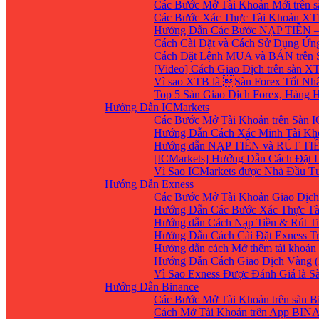
Các Bước Mở Tài Khoản Mới trên 
Các Bước Xác Thực Tài Khoản XT
Hướng Dẫn Các Bước NẠP TIỀN –
Cách Cài Đặt và Cách Sử Dụng Ứ
Cách Đặt Lệnh MUA và BÁN trên 
[Video] Cách Giao Dịch trên sàn XT
Vì sao XTB là Sàn Forex Tốt Nhất
Top 5 Sàn Giao Dịch Forex, Hàng
Hướng Dẫn ICMarkets
Các Bước Mở Tài Khoản trên Sàn IC
Hướng Dẫn Cách Xác Minh Tài Kho
Hướng dẫn NẠP TIỀN và RÚT TIỀN 
[ICMarkets] Hướng Dẫn Cách Đặt Lệ
Vì Sao ICMarkets được Nhà Đầu T
Hướng Dẫn Exness
Các Bước Mở Tài Khoản Giao Dịch 
Hướng Dẫn Các Bước Xác Thực Tà
Hướng dẫn Cách Nạp Tiền & Rút Ti
Hướng Dẫn Cách Cài Đặt Exness Tr
Hướng dẫn cách Mở thêm tài khoản g
Hướng Dẫn Cách Giao Dịch Vàng (
Vì Sao Exness Được Đánh Giá là S
Hướng Dẫn Binance
Các Bước Mở Tài Khoản trên sàn B
Cách Mở Tài Khoản trên App BIN