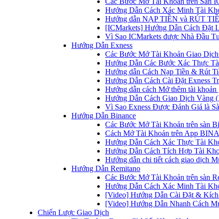
Các Bước Mở Tài Khoản trên Sàn IC
Hướng Dẫn Cách Xác Minh Tài Kho
Hướng dẫn NẠP TIỀN và RÚT TIỀN 
[ICMarkets] Hướng Dẫn Cách Đặt Lệ
Vì Sao ICMarkets được Nhà Đầu T
Hướng Dẫn Exness
Các Bước Mở Tài Khoản Giao Dịch 
Hướng Dẫn Các Bước Xác Thực Tài
Hướng dẫn Cách Nạp Tiền & Rút Tiề
Hướng Dẫn Cách Cài Đặt Exness Tr
Hướng dẫn cách Mở thêm tài khoản g
Hướng Dẫn Cách Giao Dịch Vàng (
Vì Sao Exness Được Đánh Giá là Sà
Hướng Dẫn Binance
Các Bước Mở Tài Khoản trên sàn B
Cách Mở Tài Khoản trên App BINA
Hướng Dẫn Cách Xác Thực Tài Kh
Hướng Dẫn Cách Tích Hợp Tài Kho
Hướng dẫn chi tiết cách giao dịch
Hướng Dẫn Remitano
Các Bước Mở Tài Khoản trên sàn R
Hướng Dẫn Cách Xác Minh Tài Kho
[Video] Hướng Dẫn Cài Đặt & Kích 
[Video] Hướng Dẫn Nhanh Cách Mu
Chiến Lược Giao Dịch