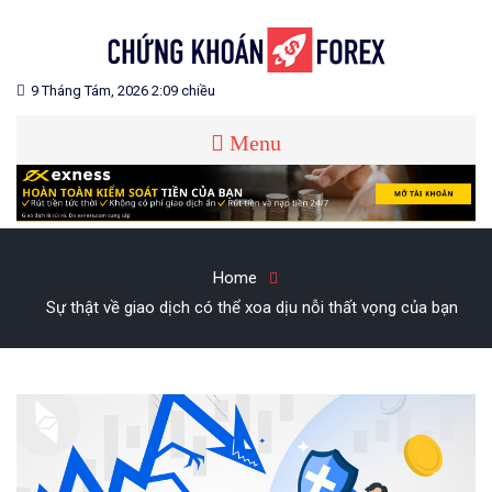
Skip
to
content
Blog chia sẻ về Chứng Khoán và Forex
CHỨNG KHOÁN FOREX
9 Tháng Tám, 2026 2:09 chiều
Menu
Home
Sự thật về giao dịch có thể xoa dịu nỗi thất vọng của bạn