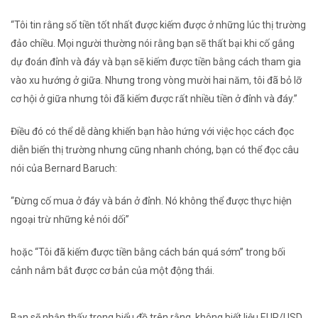
“Tôi tin rằng số tiền tốt nhất được kiếm được ở những lúc thị trường
đảo chiều. Mọi người thường nói rằng bạn sẽ thất bại khi cố gắng
dự đoán đỉnh và đáy và bạn sẽ kiếm được tiền bằng cách tham gia
vào xu hướng ở giữa. Nhưng trong vòng mười hai năm, tôi đã bỏ lỡ
cơ hội ở giữa nhưng tôi đã kiếm được rất nhiều tiền ở đỉnh và đáy.”
Điều đó có thể dễ dàng khiến bạn hào hứng với việc học cách đọc
diễn biến thị trường nhưng cũng nhanh chóng, bạn có thể đọc câu
nói của Bernard Baruch:
“Đừng cố mua ở đáy và bán ở đỉnh. Nó không thể được thực hiện
ngoại trừ những kẻ nói dối”
hoặc “Tôi đã kiếm được tiền bằng cách bán quá sớm” trong bối
cảnh nắm bắt được cơ bản của một động thái.
Bạn sẽ nhận thấy trong biểu đồ trên rằng, không biết liệu EUR/USD