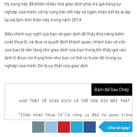
Hy vọng này đã khiến nhiều nhà giao dịch phải trả giá bằng sự
nghiệp của mình, và hy vọng bài viết này sẽ ngăn chặn bất kỳ ai lặp
lại sai lầm tinh thần này trong năm 2014.
Điều chỉnh suy nghĩ của bạn về giao dịch để thấy khả năng kiểm
soát thua lỗ, và đưa ra quyết định khách quan, nhằm bảo vệ vốn
của bạn là nền tảng cho giao dịch của bạn trong khi thấy giá vào
lệnh ít được coi trọng hơn như bạn có thể có trước đó trong sự
nghiệp của mình. Đó là sự thật của giao dịch.
Bấm Để Sao Chép
📣SỰ THẬT VỀ GIAO DỊCH CÓ THỂ XOA DỊU NỖI THẤT V
“Chấp nhận thua lỗ là công cụ đầu tư quan trọng 
Chia sẻ ngay!
𝘟𝘦𝘮 𝘤𝘩𝘪 𝘵𝘪ế𝘵: https://chungkhoanforex.com/su