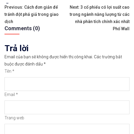
Tags:
Điều
✨🏆𝐌ở 𝐭à𝐢 𝐤𝐡𝐨ả𝐧 𝐠𝐢𝐚𝐨 𝐝ị𝐜𝐡 𝐭ạ𝐢 𝐜á𝐜 𝐬à𝐧 𝐭ố𝐭 𝐧𝐡ấ𝐭 𝐭𝐡ế 𝐠𝐢ớ
Previous:
Cách đơn giản để
Next:
3 cổ phiếu có lợi suất cao
tránh đột phá giả trong giao
trong ngành năng lượng từ các
hướng
✅𝘔ở 𝘵à𝘪 𝘬𝘩𝘰ả𝘯 𝘵𝘳ê𝘯 𝘴à𝘯 𝘧𝘰𝘳𝘦𝘹 𝘌𝘹𝘯𝘦𝘴𝘴 𝘜
dịch
nhà phân tích chính xác nhất
Comments (0)
bài
Phố Wall
✅𝘔ở 𝘵à𝘪 𝘬𝘩𝘰ả𝘯 𝘵𝘳ê𝘯 𝘴à𝘯 𝘐𝘊𝘔𝘢𝘳𝘬𝘦𝘵𝘴 𝘯ổ𝘪 𝘵𝘪ế
viết
Trả lời
✅𝘔ở 𝘵à𝘪 𝘬𝘩𝘰ả𝘯 𝘵𝘳ê𝘯 𝘴à𝘯 𝘉𝘪𝘯𝘢𝘯𝘤𝘦 𝘯ổ𝘪 𝘵𝘪ế𝘯𝘨 𝘯
Email của bạn sẽ không được hiển thị công khai.
Các trường bắt
🔗https://chungkhoanforex.com/su-that-ve-giao-di
buộc được đánh dấu
*
Tên
*
😘Cảm ơn bạn đã xem thông tin😘🍀🤗Chúc bạn giao 
#icmarkets #binance #exness #taichinh #dautu #fo
Email
*
Trang web