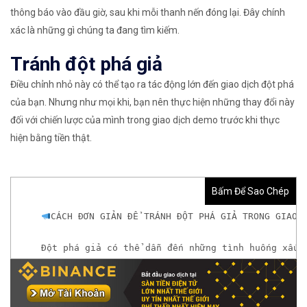
thông báo vào đầu giờ, sau khi mỗi thanh nến đóng lại. Đây chính
xác là những gì chúng ta đang tìm kiếm.
Tránh đột phá giả
Điều chỉnh nhỏ này có thể tạo ra tác động lớn đến giao dịch đột phá
của bạn. Nhưng như mọi khi, bạn nên thực hiện những thay đổi này
đối với chiến lược của mình trong giao dịch demo trước khi thực
hiện bằng tiền thật.
Bấm Để Sao Chép
CÁCH ĐƠN GIẢN ĐỂ TRÁNH ĐỘT PHÁ GIẢ TRONG GIAO 
Đột phá giả có thể dẫn đến những tình huống xấu.
𝘟𝘦𝘮 𝘤𝘩𝘪 𝘵𝘪ế𝘵: https://chungkhoanforex.com/ca