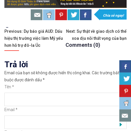
𝐌ở 𝐭à𝐢 𝐤𝐡𝐨ả𝐧 𝐠𝐢𝐚𝐨 𝐝ị𝐜𝐡 𝐭ạ𝐢 𝐜á𝐜 𝐬à𝐧 𝐭ố𝐭 𝐧𝐡ấ𝐭 𝐭𝐡ế 𝐠𝐢ớ𝐢
𝘔ở 𝘵à𝘪 𝘬𝘩𝘰ả𝘯 𝘵𝘳ê𝘯 𝘴à𝘯 𝘧𝘰𝘳𝘦𝘹 𝘌𝘹𝘯𝘦𝘴𝘴 𝘜
Chia sẻ ngay!
𝘔ở 𝘵à𝘪 𝘬𝘩𝘰ả𝘯 𝘵𝘳ê𝘯 𝘴à𝘯 𝘐𝘊𝘔𝘢𝘳𝘬𝘦𝘵𝘴 𝘯ổ𝘪 𝘵𝘪
Tags:
Điều
Previous:
Dự báo giá AUD: Dấu
Next:
Sự thật về giao dịch có thể
hiệu thị trường việc làm Mỹ yếu
xoa dịu nỗi thất vọng của bạn
hướng
𝘔ở 𝘵à𝘪 𝘬𝘩𝘰ả𝘯 𝘵𝘳ê𝘯 𝘴à𝘯 𝘉𝘪𝘯𝘢𝘯𝘤𝘦 𝘯ổ𝘪 𝘵𝘪ế𝘯𝘨 𝘯
Comments (0)
hơn hỗ trợ đô-la Úc
bài
https://chungkhoanforex.com/cach-don-gian-de-t
Trả lời
viết
Cảm ơn bạn đã xem thông tin
Chúc bạn giao 
Email của bạn sẽ không được hiển thị công khai.
Các trường bắt
buộc được đánh dấu
*
#icmarkets #binance #exness #taichinh #dautu #fo
Tên
*
Email
*