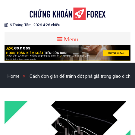
Skip
to
content
Blog chia sẻ về Chứng Khoán và Forex
CHỨNG KHOÁN FOREX
6 Tháng Tám, 2026 4:26 chiều
Menu
Home
Cách đơn giản để tránh đột phá giả trong giao dịch