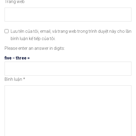
Trang web
Lưu tên của tôi, email, và trang web trong trình duyệt này cho lần
bình luận kế tiếp của tôi.
Please enter an answer in digits:
five − three =
Bình luận
*