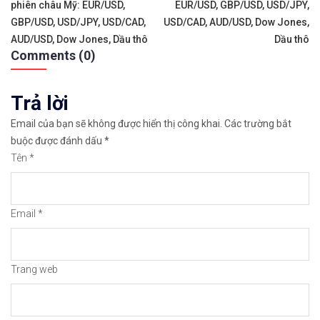
hướng
✅𝘔ở 𝘵à𝘪 𝘬𝘩𝘰ả𝘯 𝘵𝘳ê𝘯 𝘴à𝘯 𝘌𝘹𝘯𝘦𝘴𝘴 𝘜𝘺 𝘛í𝘯 𝘷
phiên châu Mỹ: EUR/USD,
EUR/USD, GBP/USD, USD/JPY,
bài
GBP/USD, USD/JPY, USD/CAD,
USD/CAD, AUD/USD, Dow Jones,
✅𝘔ở 𝘵à𝘪 𝘬𝘩𝘰ả𝘯 𝘵𝘳ê𝘯 𝘴à𝘯 𝘐𝘊𝘔𝘢𝘳𝘬𝘦𝘵𝘴 𝘯ổ𝘪 𝘵𝘪ế
AUD/USD, Dow Jones, Dầu thô
Dầu thô
viết
Comments (0)
✅𝘔ở 𝘵à𝘪 𝘬𝘩𝘰ả𝘯 𝘵𝘳ê𝘯 𝘴à𝘯 𝘉𝘪𝘯𝘢𝘯𝘤𝘦 𝘯ổ𝘪 𝘵𝘪ế𝘯𝘨 
Trả lời
🔗https://chungkhoanforex.com/sp-500-spx-phan-ti
Email của bạn sẽ không được hiển thị công khai.
Các trường bắt
😘Cảm ơn bạn đã xem thông tin😘🍀🤗Chúc bạn giao 
buộc được đánh dấu
*
Tên
*
#icmarkets #binance #exness #taichinh #dautu #fo
Email
*
Trang web