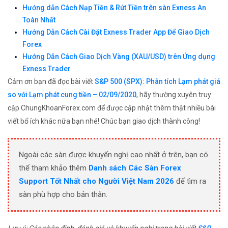
Hướng dẫn Cách Nạp Tiền & Rút Tiền trên sàn Exness An
Toàn Nhất
Hướng Dẫn Cách Cài Đặt Exness Trader App Để Giao Dịch
Forex
Hướng Dẫn Cách Giao Dịch Vàng (XAU/USD) trên Ứng dụng
Exness Trader
Cảm ơn bạn đã đọc bài viết
S&P 500 (SPX): Phân tích Lạm phát giá
so với Lạm phát cung tiền – 02/09/2020
, hãy thường xuyên truy
cập ChungKhoanForex.com để được cập nhật thêm thật nhiều bài
viết bổ ích khác nữa bạn nhé! Chúc bạn giao dịch thành công!
Ngoài các sàn được khuyến nghị cao nhất ở trên, bạn có
thể tham khảo thêm
Danh sách Các Sàn Forex
Support Tốt Nhất cho Người Việt Nam 2026
để tìm ra
sàn phù hợp cho bản thân.
Lưu ý: Các nhận định, đánh giá và khuyến nghị trong bài viết
S&P