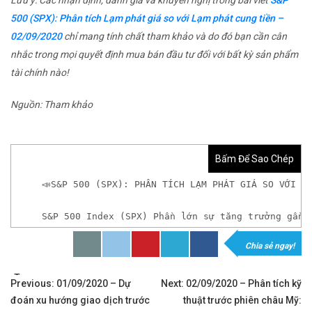
500 (SPX): Phân tích Lạm phát giá so với Lạm phát cung tiền –
02/09/2020
chỉ mang tính chất tham khảo và do đó bạn cần cân
nhắc trong mọi quyết định mua bán đầu tư đối với bất kỳ sản phẩm
tài chính nào!
Nguồn: Tham khảo
Bấm Để Sao Chép
📣S&P 500 (SPX): PHÂN TÍCH LẠM PHÁT GIÁ SO VỚI L
S&P 500 Index (SPX) Phần lớn sự tăng trưởng gần 
Chia sẻ ngay!
𝘟𝘦𝘮 𝘤𝘩𝘪 𝘵𝘪ế𝘵: https://chungkhoanforex.com/s
Tags:
Điều
✨🏆𝐗𝐨á 𝐛ỏ 𝐥𝐨 𝐥ắ𝐧𝐠 𝐤𝐡𝐢 𝐭𝐡𝐚𝐦 𝐠𝐢𝐚 𝐭𝐡ị 𝐭𝐫ườ𝐧𝐠 𝐭à𝐢 𝐜𝐡í𝐧𝐡 
Previous:
01/09/2020 – Dự
Next:
02/09/2020 – Phân tích kỹ
đoán xu hướng giao dịch trước
thuật trước phiên châu Mỹ: