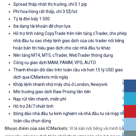
Spread thấp nhất thị trường, chỉ 0.1 pip
Phí hoa hồng rất thấp, chỉ 3.5$/lot
Tỷ lệ đòn bẩy 1:500
Đa dạng tài khoản để chọn lựa
Hỗ trợ tính năng CopyTrade trên nền tảng cTrader, cho phép
nhà đầu tư sao chép lệnh giao dịch của các trader nổi tiếng
hoặc bán tín hiệu giao dịch cho các nhà đầu tư khác
Nền tảng MT4, MT5, cTrader, WebTrader thông dụng
Công cụ giao dịch MAM, PAMM, VPS, AUTO
Thanh khoản dồi dào trên toàn cầu với hơn 15 tỷ USD giao
dịch qua ICMarkets mỗi ngày
Khớp lệnh nhanh nhờ máy chủ ở London, Newyork
Môi trường giao dịch Raw Pricing tân tiến
Nạp rút tiền nhanh, miễn phí
Hỗ trợ 24/7 nhiệt tình
Đông đảo nhà đầu tư kinh nghiệm và nhà đầu tư cá mập trên
toàn cầu chọn dùng
Nhược điểm của sàn ICMarkets:
Vì là sàn nổi tiếng và minh bạch