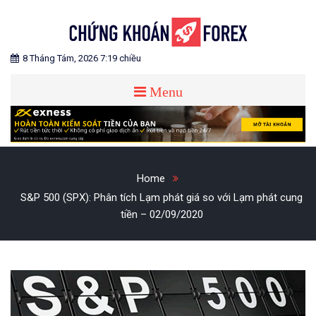
Skip
to
content
Blog chia sẻ về Chứng Khoán và Forex
CHỨNG KHOÁN FOREX
8 Tháng Tám, 2026 7:19 chiều
Menu
Home
S&P 500 (SPX): Phân tích Lạm phát giá so với Lạm phát cung
tiền – 02/09/2020