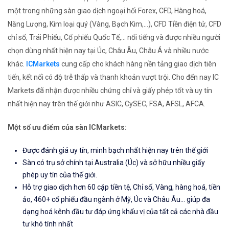
một trong những sàn giao dịch ngoại hối Forex, CFD, Hàng hoá,
Năng Lượng, Kim loại quý (Vàng, Bạch Kim,...), CFD Tiền điện tử, CFD
chỉ số, Trái Phiếu, Cổ phiếu Quốc Tế,... nổi tiếng và được nhiều người
chọn dùng nhất hiện nay tại Úc, Châu Âu, Châu Á và nhiều nước
khác.
ICMarkets
cung cấp cho khách hàng nền tảng giao dịch tiên
tiến, kết nối có độ trễ thấp và thanh khoản vượt trội. Cho đến nay IC
Markets đã nhận được nhiều chứng chỉ và giấy phép tốt và uy tín
nhất hiện nay trên thế giới như ASIC, CySEC, FSA, AFSL, AFCA.
Một số ưu điểm của sàn ICMarkets:
Được đánh giá uy tín, minh bạch nhất hiện nay trên thế giới
Sàn có trụ sở chính tại Australia (Úc) và sở hữu nhiều giấy
phép uy tín của thế giới.
Hỗ trợ giao dịch hơn 60 cặp tiền tệ, Chỉ số, Vàng, hàng hoá, tiền
ảo, 460+ cổ phiếu đầu ngành ở Mỹ, Úc và Châu Âu... giúp đa
dạng hoá kênh đầu tư đáp ứng khẩu vị của tất cả các nhà đầu
tư khó tính nhất