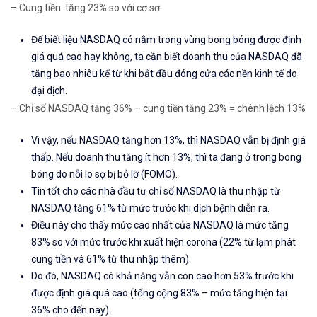
– Cung tiền: tăng 23% so với cơ sơ
Để biết liệu NASDAQ có nằm trong vùng bong bóng được định
giá quá cao hay không, ta cần biết doanh thu của NASDAQ đã
tăng bao nhiêu kể từ khi bắt đầu đóng cửa các nền kinh tế do
đại dịch.
– Chỉ số NASDAQ tăng 36% – cung tiền tăng 23% = chênh lệch 13%
Vì vậy, nếu NASDAQ tăng hơn 13%, thì NASDAQ vẫn bị định giá
thấp. Nếu doanh thu tăng ít hơn 13%, thì ta đang ở trong bong
bóng do nỗi lo sợ bị bỏ lỡ (FOMO).
Tin tốt cho các nhà đầu tư chỉ số NASDAQ là thu nhập từ
NASDAQ tăng 61% từ mức trước khi dịch bệnh diễn ra.
Điều này cho thấy mức cao nhất của NASDAQ là mức tăng
83% so với mức trước khi xuất hiện corona (22% từ lạm phát
cung tiền và 61% từ thu nhập thêm).
Do đó, NASDAQ có khả năng vẫn còn cao hơn 53% trước khi
được định giá quá cao (tổng cộng 83% – mức tăng hiện tại
36% cho đến nay).