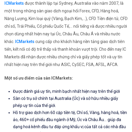
ICMarkets
được thành lập tại Sydney, Australia vào năm 2007, là
một trong những sàn giao dịch ngoại hối Forex, CFD, Hàng hoá,
Năng Lượng, Kim loại quý (Vàng, Bạch Kim,...), CFD Tiền điện tử, CFD
chỉ số, Trái Phiếu, Cổ phiếu Quốc Tế,... nổi tiếng và được nhiều người
chọn dùng nhất hiện nay tại Úc, Châu Âu, Châu Á và nhiều nước
khác.
ICMarkets
cung cấp cho khách hàng nền tảng giao dịch tiên
tiến, kết nối có độ trễ thấp và thanh khoản vượt trội. Cho đến nay IC
Markets đã nhận được nhiều chứng chỉ và giấy phép tốt và uy tín
nhất hiện nay trên thế giới như ASIC, CySEC, FSA, AFSL, AFCA.
Một số ưu điểm của sàn ICMarkets:
Được đánh giá uy tín, minh bạch nhất hiện nay trên thế giới
Sàn có trụ sở chính tại Australia (Úc) và sở hữu nhiều giấy
phép uy tín của thế giới.
Hỗ trợ giao dịch hơn 60 cặp tiền tệ, Chỉ số, Vàng, hàng hoá, tiền
ảo, 460+ cổ phiếu đầu ngành ở Mỹ, Úc và Châu Âu... giúp đa
dạng hoá kênh đầu tư đáp ứng khẩu vị của tất cả các nhà đầu