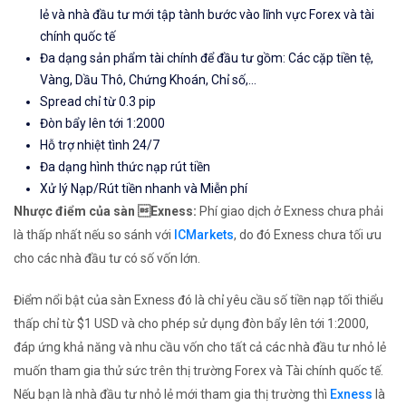
lẻ và nhà đầu tư mới tập tành bước vào lĩnh vực Forex và tài
chính quốc tế
Đa dạng sản phẩm tài chính để đầu tư gồm: Các cặp tiền tệ,
Vàng, Dầu Thô, Chứng Khoán, Chỉ số,...
Spread chỉ từ 0.3 pip
Đòn bẩy lên tới 1:2000
Hỗ trợ nhiệt tình 24/7
Đa dạng hình thức nạp rút tiền
Xử lý Nạp/Rút tiền nhanh và Miễn phí
Nhược điểm của sàn Exness:
Phí giao dịch ở Exness chưa phải
là thấp nhất nếu so sánh với
ICMarkets
, do đó Exness chưa tối ưu
cho các nhà đầu tư có số vốn lớn.
Điểm nổi bật của sàn Exness đó là chỉ yêu cầu số tiền nạp tối thiểu
thấp chỉ từ $1 USD và cho phép sử dụng đòn bẩy lên tới 1:2000,
đáp ứng khả năng và nhu cầu vốn cho tất cả các nhà đầu tư nhỏ lẻ
muốn tham gia thử sức trên thị trường Forex và Tài chính quốc tế.
Nếu bạn là nhà đầu tư nhỏ lẻ mới tham gia thị trường thì
Exness
là