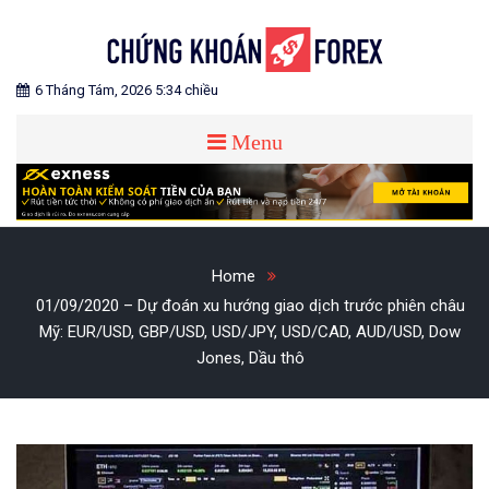
Skip
to
content
Blog chia sẻ về Chứng Khoán và Forex
CHỨNG KHOÁN FOREX
6 Tháng Tám, 2026 5:34 chiều
Menu
Home
01/09/2020 – Dự đoán xu hướng giao dịch trước phiên châu
Mỹ: EUR/USD, GBP/USD, USD/JPY, USD/CAD, AUD/USD, Dow
Jones, Dầu thô