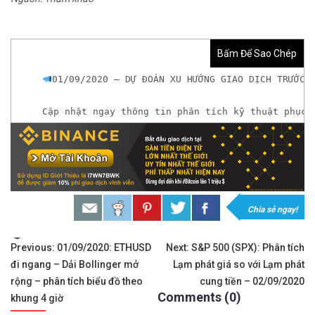
Bấm Để Sao Chép
01/09/2020 – DỰ ĐOÁN XU HƯỚNG GIAO DỊCH TRƯỚC 
Cập nhật ngay thông tin phân tích kỹ thuật phục 
𝘟𝘦𝘮 𝘤𝘩𝘪 𝘵𝘪ế𝘵: https://chungkhoanforex.com/
𝐗𝐨á 𝐛ỏ 𝐥𝐨 𝐥ắ𝐧𝐠 𝐤𝐡𝐢 𝐭𝐡𝐚𝐦 𝐠𝐢𝐚 𝐭𝐡ị 𝐭𝐫ườ𝐧𝐠 𝐭à𝐢 𝐜𝐡í𝐧𝐡 
𝘔ở 𝘵à𝘪 𝘬𝘩𝘰ả𝘯 𝘵𝘳ê𝘯 𝘴à𝘯 𝘌𝘹𝘯𝘦𝘴𝘴 𝘜𝘺 𝘛í𝘯 
Chia sẻ ngay!
𝘔ở 𝘵à𝘪 𝘬𝘩𝘰ả𝘯 𝘵𝘳ê𝘯 𝘴à𝘯 𝘐𝘊𝘔𝘢𝘳𝘬𝘦𝘵𝘴 𝘯ổ𝘪 𝘵𝘪
Tags:
Điều
Previous:
01/09/2020: ETHUSD
Next:
S&P 500 (SPX): Phân tích
đi ngang – Dải Bollinger mở
Lạm phát giá so với Lạm phát
hướng
𝘔ở 𝘵à𝘪 𝘬𝘩𝘰ả𝘯 𝘵𝘳ê𝘯 𝘴à𝘯 𝘉𝘪𝘯𝘢𝘯𝘤𝘦 𝘯ổ𝘪 𝘵𝘪ế𝘯𝘨 
rộng – phân tích biểu đồ theo
cung tiền – 02/09/2020
Comments (0)
bài
khung 4 giờ
https://chungkhoanforex.com/01-09-2020-du-doan