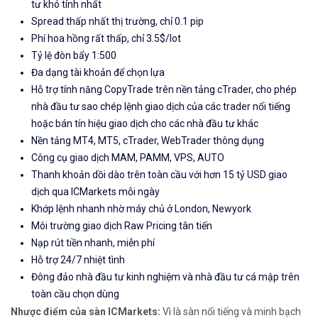
tư khó tính nhất
Spread thấp nhất thị trường, chỉ 0.1 pip
Phí hoa hồng rất thấp, chỉ 3.5$/lot
Tỷ lệ đòn bẩy 1:500
Đa dạng tài khoản để chọn lựa
Hỗ trợ tính năng CopyTrade trên nền tảng cTrader, cho phép
nhà đầu tư sao chép lệnh giao dịch của các trader nổi tiếng
hoặc bán tín hiệu giao dịch cho các nhà đầu tư khác
Nền tảng MT4, MT5, cTrader, WebTrader thông dụng
Công cụ giao dịch MAM, PAMM, VPS, AUTO
Thanh khoản dồi dào trên toàn cầu với hơn 15 tỷ USD giao
dịch qua ICMarkets mỗi ngày
Khớp lệnh nhanh nhờ máy chủ ở London, Newyork
Môi trường giao dịch Raw Pricing tân tiến
Nạp rút tiền nhanh, miễn phí
Hỗ trợ 24/7 nhiệt tình
Đông đảo nhà đầu tư kinh nghiệm và nhà đầu tư cá mập trên
toàn cầu chọn dùng
Nhược điểm của sàn ICMarkets:
Vì là sàn nổi tiếng và minh bạch