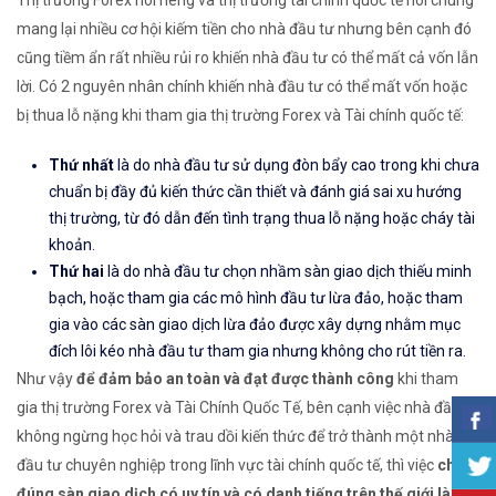
Thị trường Forex nói riêng và thị trường tài chính quốc tế nói chung
mang lại nhiều cơ hội kiếm tiền cho nhà đầu tư nhưng bên cạnh đó
cũng tiềm ẩn rất nhiều rủi ro khiến nhà đầu tư có thể mất cả vốn lẫn
lời. Có 2 nguyên nhân chính khiến nhà đầu tư có thể mất vốn hoặc
bị thua lỗ nặng khi tham gia thị trường Forex và Tài chính quốc tế:
Thứ nhất
là do nhà đầu tư sử dụng đòn bẩy cao trong khi chưa
chuẩn bị đầy đủ kiến thức cần thiết và đánh giá sai xu hướng
thị trường, từ đó dẫn đến tình trạng thua lỗ nặng hoặc cháy tài
khoản.
Thứ hai
là do nhà đầu tư chọn nhầm sàn giao dịch thiếu minh
bạch, hoặc tham gia các mô hình đầu tư lừa đảo, hoặc tham
gia vào các sàn giao dịch lừa đảo được xây dựng nhằm mục
đích lôi kéo nhà đầu tư tham gia nhưng không cho rút tiền ra.
Như vậy
để đảm bảo an toàn và đạt được thành công
khi tham
gia thị trường Forex và Tài Chính Quốc Tế, bên cạnh việc nhà đầu tư
không ngừng học hỏi và trau dồi kiến thức để trở thành một nhà
đầu tư chuyên nghiệp trong lĩnh vực tài chính quốc tế, thì việc
chọn
đúng sàn giao dịch có uy tín và có danh tiếng trên thế giới là vô