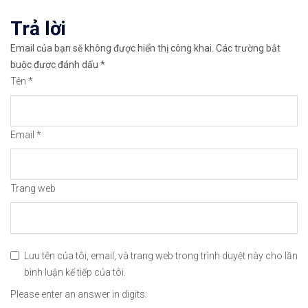
viết
Trả lời
Cảm ơn bạn đã xem thông tin
Chúc bạn giao 
Email của bạn sẽ không được hiển thị công khai.
Các trường bắt
#icmarkets #binance #exness #taichinh #dautu #fo
buộc được đánh dấu
*
Tên
*
Email
*
Trang web
Lưu tên của tôi, email, và trang web trong trình duyệt này cho lần
bình luận kế tiếp của tôi.
Please enter an answer in digits: