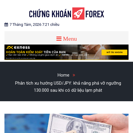
Skip
to
content
Blog chia sẻ về Chứng Khoán và Forex
CHỨNG KHOÁN FOREX
7 Tháng Tám, 2026 7:21 chiều
Menu
Home
Phân tích xu hướng USD/JPY: khả năng phá vỡ ngưỡng
130.000 sau khi có dữ liệu lạm phát