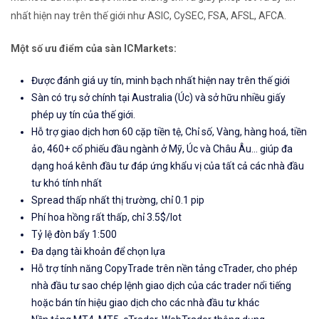
nhất hiện nay trên thế giới như ASIC, CySEC, FSA, AFSL, AFCA.
Một số ưu điểm của sàn ICMarkets:
Được đánh giá uy tín, minh bạch nhất hiện nay trên thế giới
Sàn có trụ sở chính tại Australia (Úc) và sở hữu nhiều giấy
phép uy tín của thế giới.
Hỗ trợ giao dịch hơn 60 cặp tiền tệ, Chỉ số, Vàng, hàng hoá, tiền
ảo, 460+ cổ phiếu đầu ngành ở Mỹ, Úc và Châu Âu... giúp đa
dạng hoá kênh đầu tư đáp ứng khẩu vị của tất cả các nhà đầu
tư khó tính nhất
Spread thấp nhất thị trường, chỉ 0.1 pip
Phí hoa hồng rất thấp, chỉ 3.5$/lot
Tỷ lệ đòn bẩy 1:500
Đa dạng tài khoản để chọn lựa
Hỗ trợ tính năng CopyTrade trên nền tảng cTrader, cho phép
nhà đầu tư sao chép lệnh giao dịch của các trader nổi tiếng
hoặc bán tín hiệu giao dịch cho các nhà đầu tư khác