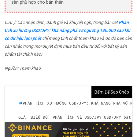
sàn phù hợp cho bản thân.
Lưu ý: Các nhận định, đánh giá và khuyến nghị trong bài viết
Phân
tích xu hướng USD/JPY: khả năng phá vỡ ngưỡng 130.000 sau khi
có dữ liệu lạm phát
chỉ mang tính chất tham khảo và do đó bạn cần
cân nhắc trong mọi quyết định mua bán đầu tư đối với bất kỳ sản
phẩm tài chính nào!
Nguồn: Tham khảo
Bấm Để Sao Chép
PHÂN TÍCH XU HƯỚNG USD/JPY: KHẢ NĂNG PHÁ VỠ NG
GIÁ, BIỂU ĐỒ, PHÂN TÍCH VỀ USD/JPY USD/JPY bật l
𝘟𝘦𝘮 𝘤𝘩𝘪 𝘵𝘪ế𝘵: https://chungkhoanforex.com/p