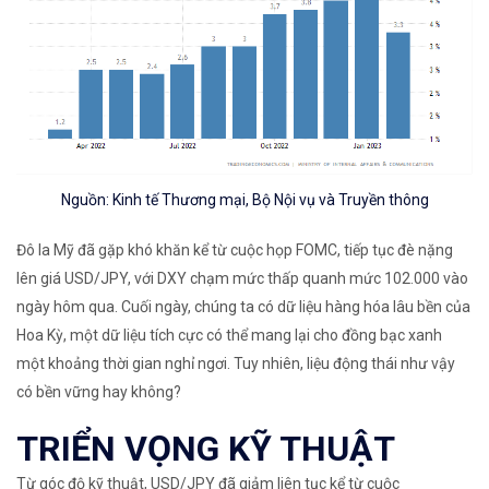
Nguồn: Kinh tế Thương mại, Bộ Nội vụ và Truyền thông
Đô la Mỹ đã gặp khó khăn kể từ cuộc họp FOMC, tiếp tục đè nặng
lên giá USD/JPY, với DXY chạm mức thấp quanh mức 102.000 vào
ngày hôm qua. Cuối ngày, chúng ta có dữ liệu hàng hóa lâu bền của
Hoa Kỳ, một dữ liệu tích cực có thể mang lại cho đồng bạc xanh
một khoảng thời gian nghỉ ngơi. Tuy nhiên, liệu động thái như vậy
có bền vững hay không?
TRIỂN VỌNG KỸ THUẬT
Từ góc độ kỹ thuật, USD/JPY đã giảm liên tục kể từ cuộc