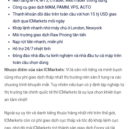
Nền tảng MT4, MT5, cTrader, WebTrader thông dụng
Công cụ giao dịch MAM, PAMM, VPS, AUTO
Thanh khoản dồi dào trên toàn cầu với hơn 15 tỷ USD giao
dịch qua ICMarkets mỗi ngày
Khớp lệnh nhanh nhờ máy chủ ở London, Newyork
Môi trường giao dịch Raw Pricing tân tiến
Nạp rút tiền nhanh, miễn phí
Hỗ trợ 24/7 nhiệt tình
Đông đảo nhà đầu tư kinh nghiệm và nhà đầu tư cá mập trên
toàn cầu chọn dùng
Nhược điểm của sàn ICMarkets:
Vì là sàn nổi tiếng và minh bạch
cũng như phí giao dịch thấp nhất thị trường nên sàn ít tung ra các
chương trình khuyến mãi. Tuy nhiên nếu bạn có ý định lập nghiệp từ
thị trường tài chính quốc tế thì ICMarkets là sự lựa chọn khiến bạn
an tâm nhất!
Ngoài sự uy tín và danh tiếng thuộc hàng nhất nhì trên thế giới,
ICMarkets còn có phí giao dịch cực thấp và tốc độ khớp lệnh cực
cao, nhờ đó mà ICMarkets trở thành sàn giao dịch Forex và tài