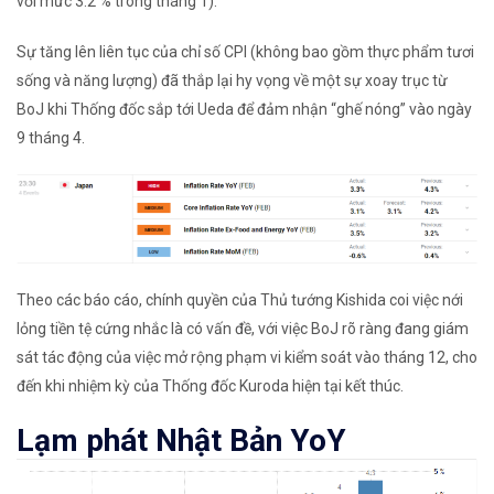
với mức 3.2 % trong tháng 1).
Sự tăng lên liên tục của chỉ số CPI (không bao gồm thực phẩm tươi
sống và năng lượng) đã thắp lại hy vọng về một sự xoay trục từ
BoJ khi Thống đốc sắp tới Ueda để đảm nhận “ghế nóng” vào ngày
9 tháng 4.
Theo các báo cáo, chính quyền của Thủ tướng Kishida coi việc nới
lỏng tiền tệ cứng nhắc là có vấn đề, với việc BoJ rõ ràng đang giám
sát tác động của việc mở rộng phạm vi kiểm soát vào tháng 12, cho
đến khi nhiệm kỳ của Thống đốc Kuroda hiện tại kết thúc.
Lạm phát Nhật Bản YoY