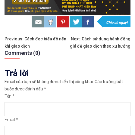
𝐗𝐨á 𝐛ỏ 𝐥𝐨 𝐥ắ𝐧𝐠 𝐤𝐡𝐢 𝐭𝐡𝐚𝐦 𝐠𝐢𝐚 𝐭𝐡ị 𝐭𝐫ườ𝐧𝐠 𝐭à𝐢 𝐜𝐡í𝐧𝐡 
𝘔ở 𝘵à𝘪 𝘬𝘩𝘰ả𝘯 𝘵𝘳ê𝘯 𝘴à𝘯 𝘌𝘹𝘯𝘦𝘴𝘴 𝘜𝘺 𝘛í𝘯 
Chia sẻ ngay!
𝘔ở 𝘵à𝘪 𝘬𝘩𝘰ả𝘯 𝘵𝘳ê𝘯 𝘴à𝘯 𝘐𝘊𝘔𝘢𝘳𝘬𝘦𝘵𝘴 𝘯ổ𝘪 𝘵𝘪
Tags:
Điều
Previous:
Cách đọc biểu đồ nến
Next:
Cách sử dụng hành động
khi giao dịch
giá để giao dịch theo xu hướng
hướng
𝘔ở 𝘵à𝘪 𝘬𝘩𝘰ả𝘯 𝘵𝘳ê𝘯 𝘴à𝘯 𝘉𝘪𝘯𝘢𝘯𝘤𝘦 𝘯ổ𝘪 𝘵𝘪ế𝘯𝘨 
Comments (0)
bài
https://chungkhoanforex.com/phan-tich-xu-huong
Trả lời
viết
Cảm ơn bạn đã xem thông tin
Chúc bạn giao 
Email của bạn sẽ không được hiển thị công khai.
Các trường bắt
buộc được đánh dấu
*
#icmarkets #binance #exness #taichinh #dautu #fo
Tên
*
Email
*