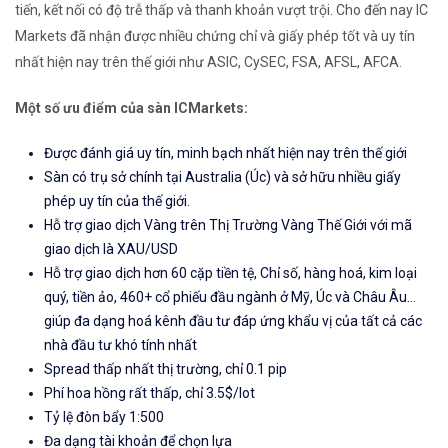
tiến, kết nối có độ trễ thấp và thanh khoản vượt trội. Cho đến nay IC
Markets đã nhận được nhiều chứng chỉ và giấy phép tốt và uy tín
nhất hiện nay trên thế giới như ASIC, CySEC, FSA, AFSL, AFCA.
Một số ưu điểm của sàn ICMarkets:
Được đánh giá uy tín, minh bạch nhất hiện nay trên thế giới
Sàn có trụ sở chính tại Australia (Úc) và sở hữu nhiều giấy
phép uy tín của thế giới.
Hỗ trợ giao dịch Vàng trên Thị Trường Vàng Thế Giới với mã
giao dịch là XAU/USD
Hỗ trợ giao dịch hơn 60 cặp tiền tệ, Chỉ số, hàng hoá, kim loại
quý, tiền ảo, 460+ cổ phiếu đầu ngành ở Mỹ, Úc và Châu Âu...
giúp đa dạng hoá kênh đầu tư đáp ứng khẩu vị của tất cả các
nhà đầu tư khó tính nhất
Spread thấp nhất thị trường, chỉ 0.1 pip
Phí hoa hồng rất thấp, chỉ 3.5$/lot
Tỷ lệ đòn bẩy 1:500
Đa dạng tài khoản để chọn lựa