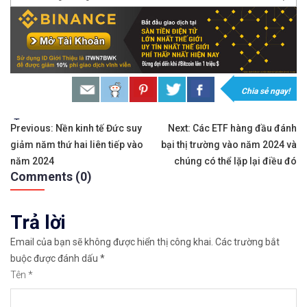
𝘟𝘦𝘮 𝘤𝘩𝘪 𝘵𝘪ế𝘵: https://chungkhoanforex.com/ph
𝐆𝐢𝐚𝐨 𝐝ị𝐜𝐡 𝐕à𝐧𝐠 𝐯ớ𝐢 𝐂𝐡ê𝐧𝐡 𝐋ệ𝐜𝐡 𝐜ự𝐜 𝐭𝐡ấ𝐩, 𝐓𝐡𝐚𝐧𝐡 𝐊𝐡
𝘔ở 𝘵à𝘪 𝘬𝘩𝘰ả𝘯 𝘵𝘳ê𝘯 𝘴à𝘯 𝘌𝘹𝘯𝘦𝘴𝘴 𝘜𝘺 𝘛í𝘯 
Chia sẻ ngay!
𝘔ở 𝘵à𝘪 𝘬𝘩𝘰ả𝘯 𝘵𝘳ê𝘯 𝘴à𝘯 𝘐𝘊𝘔𝘢𝘳𝘬𝘦𝘵𝘴 𝘯ổ𝘪 𝘵
Tags:
Điều
Previous:
Nền kinh tế Đức suy
Next:
Các ETF hàng đầu đánh
giảm năm thứ hai liên tiếp vào
bại thị trường vào năm 2024 và
hướng
https://chungkhoanforex.com/phan-tich-ky-thuat
năm 2024
chúng có thể lặp lại điều đó
Comments (0)
bài
Cảm ơn bạn đã xem thông tin
Chúc bạn giao 
viết
Trả lời
#icmarkets #exness #taichinh #dautu #vang #giava
Email của bạn sẽ không được hiển thị công khai.
Các trường bắt
buộc được đánh dấu
*
Tên
*