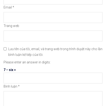
Email
*
Trang web
Lưu tên của tôi, email, và trang web trong trình duyệt này cho lần
bình luận kế tiếp của tôi.
Please enter an answer in digits:
7 − six =
Bình luận
*