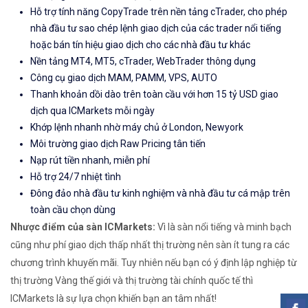
Hỗ trợ tính năng CopyTrade trên nền tảng cTrader, cho phép
nhà đầu tư sao chép lệnh giao dịch của các trader nổi tiếng
hoặc bán tín hiệu giao dịch cho các nhà đầu tư khác
Nền tảng MT4, MT5, cTrader, WebTrader thông dụng
Công cụ giao dịch MAM, PAMM, VPS, AUTO
Thanh khoản dồi dào trên toàn cầu với hơn 15 tỷ USD giao
dịch qua ICMarkets mỗi ngày
Khớp lệnh nhanh nhờ máy chủ ở London, Newyork
Môi trường giao dịch Raw Pricing tân tiến
Nạp rút tiền nhanh, miễn phí
Hỗ trợ 24/7 nhiệt tình
Đông đảo nhà đầu tư kinh nghiệm và nhà đầu tư cá mập trên
toàn cầu chọn dùng
Nhược điểm của sàn ICMarkets:
Vì là sàn nổi tiếng và minh bạch
cũng như phí giao dịch thấp nhất thị trường nên sàn ít tung ra các
chương trình khuyến mãi. Tuy nhiên nếu bạn có ý định lập nghiệp từ
thị trường Vàng thế giới và thị trường tài chính quốc tế thì
ICMarkets là sự lựa chọn khiến bạn an tâm nhất!