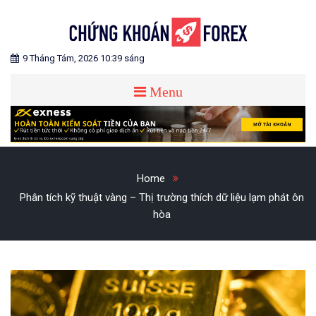
Skip
to
content
Blog chia sẻ về Chứng Khoán và Forex
CHỨNG KHOÁN FOREX
9 Tháng Tám, 2026 10:39 sáng
Menu
Home
Phân tích kỹ thuật vàng – Thị trường thích dữ liệu lạm phát ôn
hòa