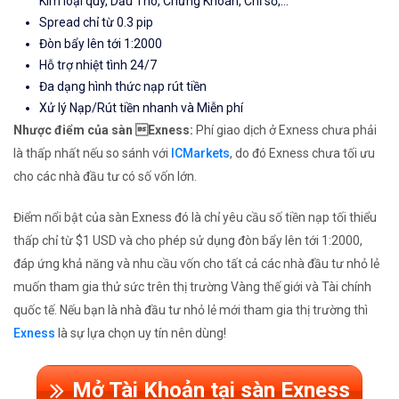
Kim loại quý, Dầu Thô, Chứng Khoán, Chỉ số,...
Spread chỉ từ 0.3 pip
Đòn bẩy lên tới 1:2000
Hỗ trợ nhiệt tình 24/7
Đa dạng hình thức nạp rút tiền
Xử lý Nạp/Rút tiền nhanh và Miễn phí
Nhược điểm của sàn Exness:
Phí giao dịch ở Exness chưa phải
là thấp nhất nếu so sánh với
ICMarkets
, do đó Exness chưa tối ưu
cho các nhà đầu tư có số vốn lớn.
Điểm nổi bật của sàn Exness đó là chỉ yêu cầu số tiền nạp tối thiểu
thấp chỉ từ $1 USD và cho phép sử dụng đòn bẩy lên tới 1:2000,
đáp ứng khả năng và nhu cầu vốn cho tất cả các nhà đầu tư nhỏ lẻ
muốn tham gia thử sức trên thị trường Vàng thế giới và Tài chính
quốc tế. Nếu bạn là nhà đầu tư nhỏ lẻ mới tham gia thị trường thì
Exness
là sự lựa chọn uy tín nên dùng!
Mở Tài Khoản tại sàn Exness