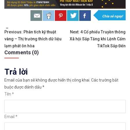
Đầ𝐮 𝐭ư 𝐯à 𝐋ướ𝐭 𝐬ó𝐧𝐠 𝐜á𝐜 𝐜ổ 𝐩𝐡𝐢ế𝐮 𝐭𝐫ê𝐧 𝐭𝐡ị 𝐭𝐫ườ𝐧𝐠 𝐂
𝘔ở 𝘵à𝘪 𝘬𝘩𝘰ả𝘯 𝘵𝘳ê𝘯 𝘴à𝘯 𝘌𝘹𝘯𝘦𝘴𝘴 𝘜𝘺 𝘛í𝘯 
Chia sẻ ngay!
Sàn hỗ trợ giao dịch hơn 100+ cổ phiếu nổi tiế
Tags:
Điều
Previous:
Phân tích kỹ thuật
Next:
4 Cổ phiếu Truyền thông
vàng – Thị trường thích dữ liệu
Xã hội Sắp Tăng khi Lệnh Cấm
hướng
Thuộc top 3 sàn nổi tiếng thế giới, được nhiều
lạm phát ôn hòa
TikTok Sắp Đến
Comments (0)
bài
Xem hướng dẫn đầy đủ tại: https://chungkhoanfo
viết
Trả lời
𝘔ở 𝘵à𝘪 𝘬𝘩𝘰ả𝘯 𝘵𝘳ê𝘯 𝘴à𝘯 𝘯ổ𝘪 𝘵𝘪ế𝘯𝘨 𝘐𝘊𝘔𝘢𝘳𝘬𝘦
Email của bạn sẽ không được hiển thị công khai.
Các trường bắt
Xem cách mở tài khoản trên sàn ICMarkets: http
buộc được đánh dấu
*
Tên
*
Xem cách Nạp/Rút tiền từ sàn ICMarkets dễ nhất
Xem cách Đặt Lệnh, Đóng Lệnh và CopyTrade với 
Email
*
https://chungkhoanforex.com/cac-etf-hang-dau-d