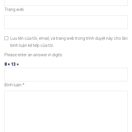
Cảm ơn bạn đã xem thông tin
Chúc bạn giao 
Trang web
#icmarkets #exness #taichinh #dautu #chungkhoan 
Lưu tên của tôi, email, và trang web trong trình duyệt này cho lần
bình luận kế tiếp của tôi.
Please enter an answer in digits:
8 + 13 =
Bình luận
*