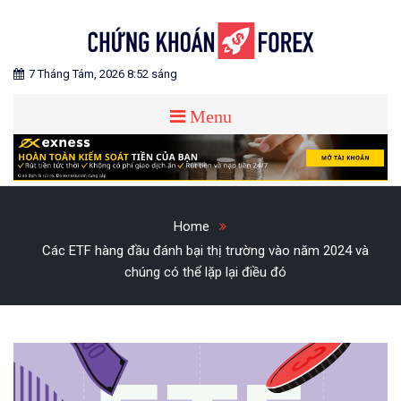
Skip
to
content
Blog chia sẻ về Chứng Khoán và Forex
CHỨNG KHOÁN FOREX
7 Tháng Tám, 2026 8:52 sáng
Menu
Home
Các ETF hàng đầu đánh bại thị trường vào năm 2024 và
chúng có thể lặp lại điều đó