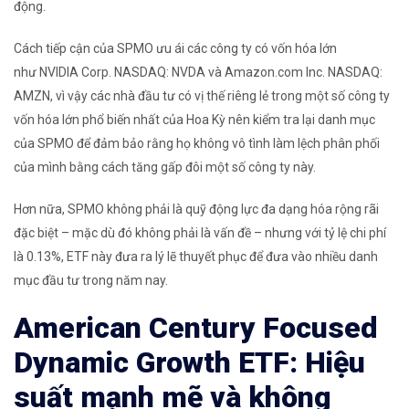
động.
Cách tiếp cận của SPMO ưu ái các công ty có vốn hóa lớn
như NVIDIA Corp.
NASDAQ: NVDA
và Amazon.com Inc.
NASDAQ:
AMZN
, vì vậy các nhà đầu tư có vị thế riêng lẻ trong một số công ty
vốn hóa lớn phổ biến nhất của Hoa Kỳ nên kiểm tra lại danh mục
của SPMO để đảm bảo rằng họ không vô tình làm lệch phân phối
của mình bằng cách tăng gấp đôi một số công ty này.
Hơn nữa, SPMO không phải là quỹ động lực đa dạng hóa rộng rãi
đặc biệt – mặc dù đó không phải là vấn đề – nhưng với tỷ lệ chi phí
là 0.13%, ETF này đưa ra lý lẽ thuyết phục để đưa vào nhiều danh
mục đầu tư trong năm nay.
American Century Focused
Dynamic Growth ETF: Hiệu
suất mạnh mẽ và không