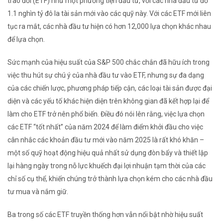
trao đổi (ETF) như một phương tiện đầu tư, với các nhà đầu tư đổ
1.1 nghìn tỷ đô la tài sản mới vào các quỹ này. Với các ETF mới liên
tục ra mắt, các nhà đầu tư hiện có hơn 12,000 lựa chọn khác nhau
để lựa chọn.
Sức mạnh của hiệu suất của S&P 500 chắc chắn đã hữu ích trong
việc thu hút sự chú ý của nhà đầu tư vào ETF, nhưng sự đa dạng
của các chiến lược, phương pháp tiếp cận, các loại tài sản được đại
diện và các yếu tố khác hiện diện trên không gian đã kết hợp lại để
làm cho ETF trở nên phổ biến. Điều đó nói lên rằng, việc lựa chọn
các ETF “tốt nhất” của năm 2024 để làm điểm khởi đầu cho việc
cân nhắc các khoản đầu tư mới vào năm 2025 là rất khó khăn –
một số quỹ hoạt động hiệu quả nhất sử dụng đòn bẩy và thiết lập
lại hàng ngày trong nỗ lực khuếch đại lợi nhuận tạm thời của các
chỉ số cụ thể, khiến chúng trở thành lựa chọn kém cho các nhà đầu
tư mua và nắm giữ.
Ba trong số các ETF truyền thống hơn vẫn nổi bật nhờ hiệu suất