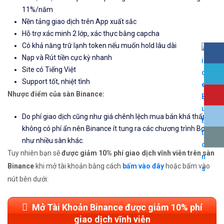
11%/năm
Nền tảng giao dịch trên App xuất sắc
Hỗ trợ xác minh 2 lớp, xác thực bằng capcha
Có khả năng trữ lạnh token nếu muốn hold lâu dài
Nạp và Rút tiền cực kỳ nhanh
Site có Tiếng Việt
Support tốt, nhiệt tình
Nhược điểm của sàn Binance:
Do phí giao dịch cũng như giá chênh lệch mua bán khá thấp và
không có phí ẩn nên Binance ít tung ra các chương trình Bonus
như nhiều sàn khác.
Tuy nhiên bạn sẽ
được giảm 10% phí giao dịch vĩnh viễn trên sàn
Binance
khi mở tài khoản bằng cách
bấm vào đây
hoặc bấm vào
nút bên dưới:
Mở Tài Khoản Binance được giảm 10% phí
giao dịch vĩnh viễn