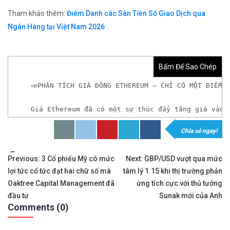
Tham khảo thêm:
Điểm Danh các Sàn Tiền Số Giao Dịch qua
Ngân Hàng tại Việt Nam 2026
Bấm Để Sao Chép
📣PHÂN TÍCH GIÁ ĐỒNG ETHEREUM – CHỈ CÓ MỘT ĐIỂM 
Giá Ethereum đã có ​​một sự thúc đẩy tăng giá và
Chia sẻ ngay!
𝘟𝘦𝘮 𝘤𝘩𝘪 𝘵𝘪ế𝘵: https://chungkhoanforex.com/ph
Tags:
Điều
✨🏆𝐀𝐧 𝐭â𝐦 𝐦ở 𝐭à𝐢 𝐤𝐡𝐨ả𝐧 𝐠𝐢𝐚𝐨 𝐝ị𝐜𝐡 𝐁𝐢𝐭𝐜𝐨𝐢𝐧 𝐯à 𝐧𝐡𝐢ề𝐮 𝐥𝐨ạ𝐢
Previous:
3 Cổ phiếu Mỹ có mức
Next:
GBP/USD vượt qua mức
lợi tức cổ tức đạt hai chữ số mà
tâm lý 1.15 khi thị trường phản
hướng
👉𝘔ở 𝘵à𝘪 𝘬𝘩𝘰ả𝘯 𝘵𝘳ê𝘯 𝘴à𝘯 𝘉𝘪𝘯𝘢𝘯𝘤𝘦 𝘯ổ𝘪 𝘵𝘪ế
Oaktree Capital Management đã
ứng tích cực với thủ tưởng
bài
đầu tư
Sunak mới của Anh
✅Xem cách mở tài khoản trên sàn Binance được giả
Comments (0)
viết
✅Xem hướng dẫn cách giao dịch Mua – Bán tiền điệ