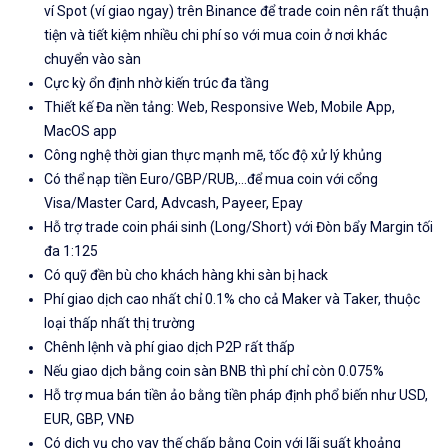
ví Spot (ví giao ngay) trên Binance để trade coin nên rất thuận
tiện và tiết kiệm nhiều chi phí so với mua coin ở nơi khác
chuyển vào sàn
Cực kỳ ổn định nhờ kiến trúc đa tầng
Thiết kế Đa nền tảng: Web, Responsive Web, Mobile App,
MacOS app
Công nghệ thời gian thực mạnh mẽ, tốc độ xử lý khủng
Có thể nạp tiền Euro/GBP/RUB,...để mua coin với cổng
Visa/Master Card, Advcash, Payeer, Epay
Hỗ trợ trade coin phái sinh (Long/Short) với Đòn bẩy Margin tối
đa 1:125
Có quỹ đền bù cho khách hàng khi sàn bị hack
Phí giao dịch cao nhất chỉ 0.1% cho cả Maker và Taker, thuộc
loại thấp nhất thị trường
Chênh lệnh và phí giao dịch P2P rất thấp
Nếu giao dịch bằng coin sàn BNB thì phí chỉ còn 0.075%
Hỗ trợ mua bán tiền ảo bằng tiền pháp định phổ biến như USD,
EUR, GBP, VNĐ
Có dịch vụ cho vay thế chấp bằng Coin với lãi suất khoảng