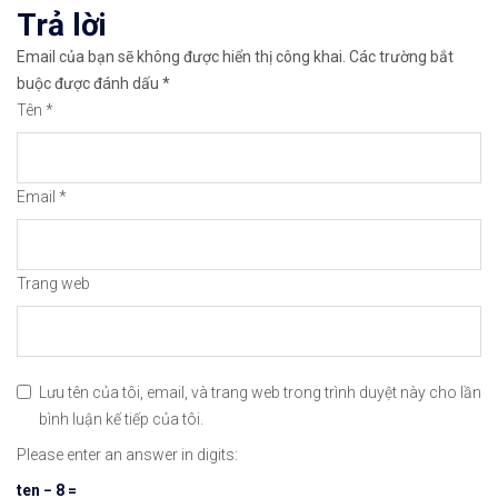
Trả lời
👉𝘔ở 𝘵à𝘪 𝘬𝘩𝘰ả𝘯 𝘵𝘳ê𝘯 𝘴à𝘯 𝘙𝘦𝘮𝘪𝘵𝘢𝘯𝘰 𝘯ổ𝘪 𝘵𝘪ế
Email của bạn sẽ không được hiển thị công khai.
Các trường bắt
buộc được đánh dấu
*
✅Xem cách mở tài khoản trên sàn Remitano dễ nhất
Tên
*
✅Xem video hướng dẫn cách mua bán tiền điện tử t
Email
*
𝘟𝘦𝘮 𝘤𝘩𝘪 𝘵𝘪ế𝘵: https://chungkhoanforex.com/ph
😘Cảm ơn bạn đã xem thông tin😘🍀🤗Chúc bạn giao 
Trang web
#binance #remitano #bitcoin #tiendientu #tienso 
Lưu tên của tôi, email, và trang web trong trình duyệt này cho lần
bình luận kế tiếp của tôi.
Please enter an answer in digits:
ten − 8 =